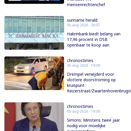
mensenrechtenchef
suriname herald
05-aug-2026 - 20:07
Hakrinbank biedt belang van
17,96 procent in DSB
openbaar te koop aan
chronostimes
05-aug-2026 - 19:38
Drempel verwijderd voor
vlottere doorstroming op
kruispunt
Keizerstraat/Zwartenhovenbrugs
chronostimes
05-aug-2026 - 19:30
Simons: Minstens twee jaar
nodig voor moeilijke