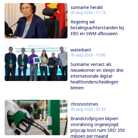
suriname herald
05-aug-2026 - 11:14
Regering wil
betalingsachterstanden bij
EBS en SWM afbouwen
waterkant
05-aug-2026 - 10:00
Suriname verrast als
nieuwkomer en sleept drie
internationale digital-
healthonderscheidingen
binnen
chronostimes
05-aug-2026 - 02:39
Brandstofprijzen blijven
vooralsnog ongewijzigd;
prijscap kost ruim SRD 350
miljoen per maand