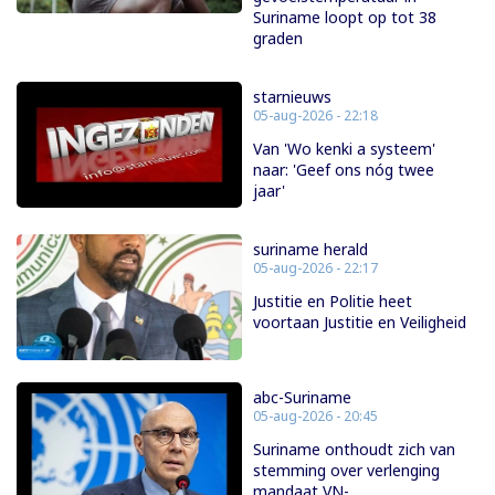
Suriname loopt op tot 38
graden
starnieuws
05-aug-2026 - 22:18
Van 'Wo kenki a systeem'
naar: 'Geef ons nóg twee
jaar'
suriname herald
05-aug-2026 - 22:17
Justitie en Politie heet
voortaan Justitie en Veiligheid
abc-Suriname
05-aug-2026 - 20:45
Suriname onthoudt zich van
stemming over verlenging
mandaat VN-