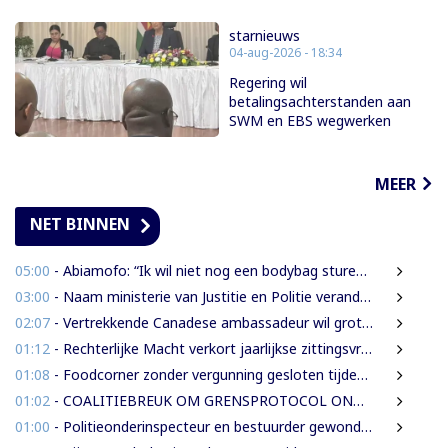
starnieuws
04-aug-2026 - 18:34
Regering wil
betalingsachterstanden aan
SWM en EBS wegwerken
MEER
NET BINNEN
05:00
- Abiamofo: “Ik wil niet nog een bodybag sturen naar dat gebied”
03:00
- Naam ministerie van Justitie en Politie verandert naar Justitie en Veiligheid
02:07
- Vertrekkende Canadese ambassadeur wil grotere rol voor Canada in Suriname
01:12
- Rechterlijke Macht verkort jaarlijkse zittingsvrije periode naar één maand
01:08
- Foodcorner zonder vergunning gesloten tijdens derde dag integrale controles
01:02
- COALITIEBREUK OM GRENSPROTOCOL ONWAARSCHIJNLIJK
01:00
- Politieonderinspecteur en bestuurder gewond nadat auto over de kop slaat