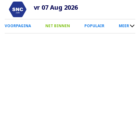
Overslaan
vr 07 Aug 2026
en
naar
0
VOORPAGINA
NET BINNEN
POPULAIR
MEER
de
Smartphone
inhoud
Menu
gaan