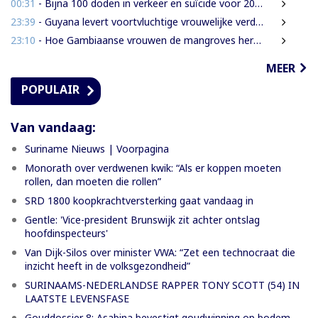
00:31
- Bijna 100 doden in verkeer en suïcide voor 2026 is veel te veel’, zegt Lau
23:39
- Guyana levert voortvluchtige vrouwelijke verdachte in mensenhandel uit aan Suriname
23:10
- Hoe Gambiaanse vrouwen de mangroves herstellen die Banjul beschermen
MEER
POPULAIR
Van vandaag:
Suriname Nieuws | Voorpagina
Monorath over verdwenen kwik: “Als er koppen moeten
rollen, dan moeten die rollen”
SRD 1800 koopkrachtversterking gaat vandaag in
Gentle: 'Vice-president Brunswijk zit achter ontslag
hoofdinspecteurs'
Van Dijk-Silos over minister VWA: “Zet een technocraat die
inzicht heeft in de volksgezondheid”
SURINAAMS-NEDERLANDSE RAPPER TONY SCOTT (54) IN
LAATSTE LEVENSFASE
Gouddossier 8: Asabina bevestigt goudwinning op bodem