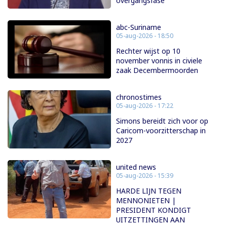
overgangsfase
abc-Suriname
05-aug-2026 - 18:50
Rechter wijst op 10
november vonnis in civiele
zaak Decembermoorden
chronostimes
05-aug-2026 - 17:22
Simons bereidt zich voor op
Caricom-voorzitterschap in
2027
united news
05-aug-2026 - 15:39
HARDE LIJN TEGEN
MENNONIETEN |
PRESIDENT KONDIGT
UITZETTINGEN AAN