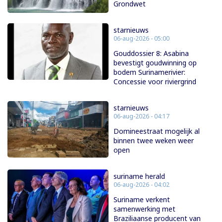
Grondwet
starnieuws
06-aug-2026 - 05:00
Gouddossier 8: Asabina
bevestigt goudwinning op
bodem Surinamerivier:
Concessie voor riviergrind
starnieuws
06-aug-2026 - 04:17
Domineestraat mogelijk al
binnen twee weken weer
open
suriname herald
06-aug-2026 - 04:02
Suriname verkent
samenwerking met
Braziliaanse producent van