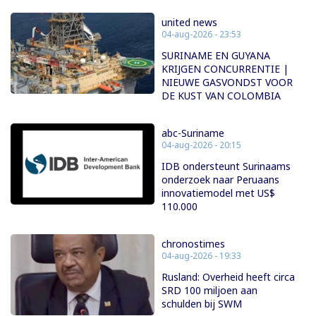
united news
04-aug-2026 - 23:53
SURINAME EN GUYANA
KRIJGEN CONCURRENTIE |
NIEUWE GASVONDST VOOR
DE KUST VAN COLOMBIA
abc-Suriname
04-aug-2026 - 20:15
IDB ondersteunt Surinaams
onderzoek naar Peruaans
innovatiemodel met US$
110.000
chronostimes
04-aug-2026 - 19:33
Rusland: Overheid heeft circa
SRD 100 miljoen aan
schulden bij SWM