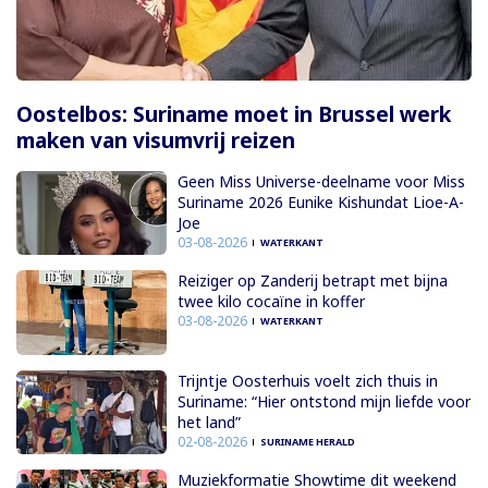
Oostelbos: Suriname moet in Brussel werk
maken van visumvrij reizen
Geen Miss Universe-deelname voor Miss
Suriname 2026 Eunike Kishundat Lioe-A-
Joe
03-08-2026
WATERKANT
Reiziger op Zanderij betrapt met bijna
twee kilo cocaïne in koffer
03-08-2026
WATERKANT
Trijntje Oosterhuis voelt zich thuis in
Suriname: “Hier ontstond mijn liefde voor
het land”
02-08-2026
SURINAME HERALD
Muziekformatie Showtime dit weekend