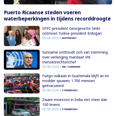
Puerto Ricaanse steden voeren
waterbeperkingen in tijdens recorddroogte
SFPC-president Georgesette Sédo
ontmoet Turkse president Erdoğan
06-08-2026
WATERKANT
Suriname onthoudt zich van stemming
over verlenging mandaat VN-
mensenrechtenchef
05-08-2026
ABC-SURINAME
Fuego-vulkaan in Guatemala blijft as en
modder spuwen; 1.700 mensen
geëvacueerd
05-08-2026
STARNIEUWS
Zware moesson in India eist meer dan
100 levens
05-08-2026
STARNIEUWS