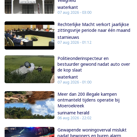
Veiligheid
waterkant
07 aug 2026 - 03:00
Rechterlijke Macht verkort jaarlijkse
zittingsvrije periode naar één maand
starnieuws
07 aug 2026 - 01:12
Politieonderinspecteur en
bestuurder gewond nadat auto over
de kop slaat
waterkant
07 aug 2026 - 01:00
Meer dan 200 illegale kampen
ontmanteld tijdens operatie bij
Moeroekreek
suriname herald
06 aug 2026 - 22:02
Gewapende woningoverval mislukt
nadat bewoners en buren alarm