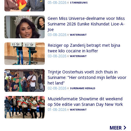
05-08-2026
STARNIEUWS
Geen Miss Universe-deelname voor Miss
Suriname 2026 Eunike Kishundat Lioe-A-
Joe
03-08-2026
WATERKANT
Reiziger op Zanderij betrapt met bijna
twee kilo cocaïne in koffer
03-08-2026
WATERKANT
Trijntje Oosterhuis voelt zich thuis in
Suriname: “Hier ontstond mijn liefde voor
het land”
02-08-2026
SURINAME HERALD
Muziekformatie Showtime dit weekend
op 50e editie van Sranan Day New York
01-08-2026
WATERKANT
MEER