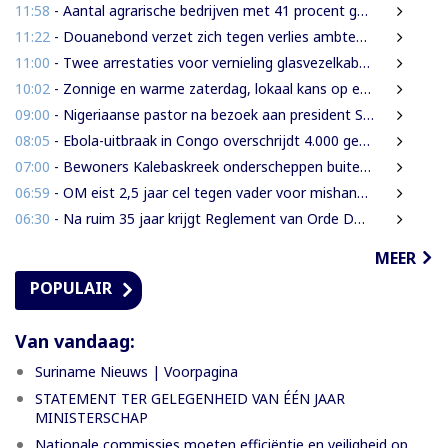
11:58
- Aantal agrarische bedrijven met 41 procent gegroeid
11:22
- Douanebond verzet zich tegen verlies ambtenarenstatus bij wijziging Wet Belastingdienst
11:00
- Twee arrestaties voor vernieling glasvezelkabels Telesur; maskers en kabelknipper gevonden
10:02
- Zonnige en warme zaterdag, lokaal kans op een bui
09:00
- Nigeriaanse pastor na bezoek aan president Simons: ‘Toename van rijkdom in Suriname’
08:05
- Ebola-uitbraak in Congo overschrijdt 4.000 gevallen
07:00
- Bewoners Kalebaskreek onderscheppen buitenlanders met illegaal geweer en communicatieapparatuur
06:59
- OM eist 2,5 jaar cel tegen vader voor mishandeling en verwaarlozing van gezin
06:30
- Na ruim 35 jaar krijgt Reglement van Orde DNA grondige herziening
MEER
POPULAIR
Van vandaag:
Suriname Nieuws | Voorpagina
STATEMENT TER GELEGENHEID VAN ÉÉN JAAR
MINISTERSCHAP
Nationale commissies moeten efficiëntie en veiligheid op