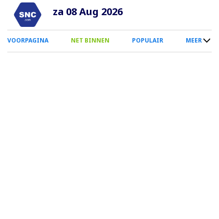
Overslaan
za 08 Aug 2026
en
naar
0
VOORPAGINA
NET BINNEN
POPULAIR
MEER
de
Smartphone
inhoud
Menu
gaan