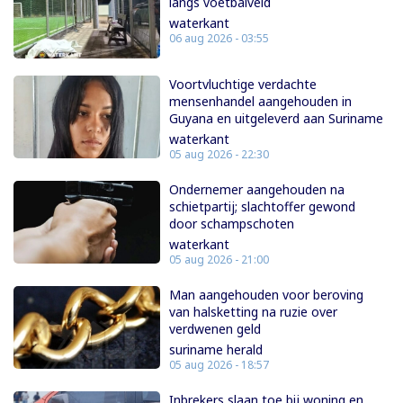
langs voetbalveld
waterkant
06 aug 2026 - 03:55
Voortvluchtige verdachte
mensenhandel aangehouden in
Guyana en uitgeleverd aan Suriname
waterkant
05 aug 2026 - 22:30
Ondernemer aangehouden na
schietpartij; slachtoffer gewond
door schampschoten
waterkant
05 aug 2026 - 21:00
Man aangehouden voor beroving
van halsketting na ruzie over
verdwenen geld
suriname herald
05 aug 2026 - 18:57
Inbrekers slaan toe bij woning en