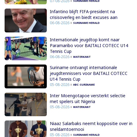
07-08-2026
SURINAME HERALD
Infantino blijft FIFA-president na
crisisoverleg en biedt excuses aan
06-08-2026
SURINAME HERALD
Internationale jeugdtop komt naar
Paramaribo voor BAITALI COTECC U14
Tennis Cup
06-08-2026
WATERKANT
Suriname ontvangt internationale
jeugdtennissers voor BAITALI COTECC
U14 Tennis Cup
05-08-2026
ABC-SURINAME
Inter Moengotapoe versterkt selectie
met spelers uit Nigeria
05-08-2026
WATERKANT
Niaaz Salarbaks neemt koppositie over in
sneldamtoernooi
05-08-2026
SURINAME HERALD