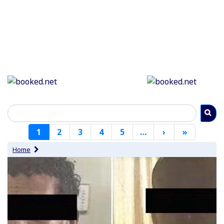
Paginering
1
2
3
4
5
…
›
Volgende
»
Laatste
pagina
pagina
Home