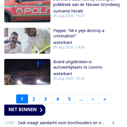
polikliniek aan de Nieuwe Grondweg
suriname herald
05 aug 2026 - 15:07
Peppie: “Mi e yepi destroy a
criminaliteit”
waterkant
05 aug 2026 - 14:00
Brand uitgebroken in
autowerkplaats te Livorno
waterkant
05 aug 2026 - 03:43
1
2
3
4
5
…
›
Volgende
»
Laatste
pagina
pagina
NET BINNEN
13:00
- Sadi vraagt aandacht voor boothouders en overbelasting Wijdenboschbrug