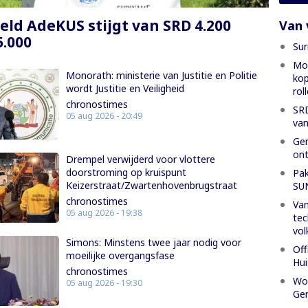
eld AdeKUS stijgt van SRD 4.200
Van 
5.000
Sur
Mon
Monorath: ministerie van Justitie en Politie
kop
wordt Justitie en Veiligheid
rol
chronostimes
SRD
05 aug 2026 - 20:49
van
Gen
ont
Drempel verwijderd voor vlottere
doorstroming op kruispunt
Pak
Keizerstraat/Zwartenhovenbrugstraat
SU
chronostimes
Van
05 aug 2026 - 19:38
tec
vol
Simons: Minstens twee jaar nodig voor
Off
moeilijke overgangsfase
Hui
chronostimes
Wor
05 aug 2026 - 19:30
Gen