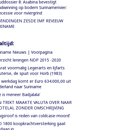
ddossier 8: Asabina bevestigt
dwinning op bodem Surinamerivier:
cessie voor riviergrind
VINDINGEN ZESDE IMF REVIEUW
RINAME
ltijd:
iname Nieuws | Voorpagina
rzicht leningen NDP 2015 -2020
rat voormalig Legerarts en lijfarts
terse, de spuit voor Horb (1983)
 werkdag komt er Euro 634.000,00 uit
erland naar Suriname
e is meneer Badjalala’
N TRIKT MAAKTE VALUTA OVER NAAR
OTELAL ZONDER OMSCHRIJVING
ugsroof is reden van coldcase-moord’
 1800 koopkrachtversterking gaat
daag in