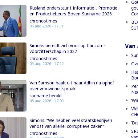
Gou
gou
Rusland ondersteunt Informatie-, Promotie-
Con
en Productiebeurs Boven-Suriname 2026
chronostimes
BE
05 aug 2026 - 17:31
SU
Van a
Simons bereidt zich voor op Caricom-
voorzitterschap in 2027
Sur
chronostimes
Ove
05 aug 2026 - 17:22
Has
Bou
Van Samson haalt uit naar Adhin na ophef
Per
over vrouwenuitspraak
Ned
suriname herald
‘Wi
05 aug 2026 - 17:03
VA
CH
Simons: “We hebben veel staatsbedrijven
’Dr
verlost van allerlei corruptieve zaken”
SRD
chronostimes
van