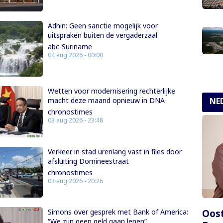
Adhin: Geen sanctie mogelijk voor
uitspraken buiten de vergaderzaal
abc-Suriname
04 aug 2026 - 00:00
Wetten voor modernisering rechterlijke
NE
macht deze maand opnieuw in DNA
chronostimes
03 aug 2026 - 23:48
Verkeer in stad urenlang vast in files door
afsluiting Domineestraat
chronostimes
03 aug 2026 - 20:26
Oost
Simons over gesprek met Bank of America:
“We zijn geen geld gaan lenen”