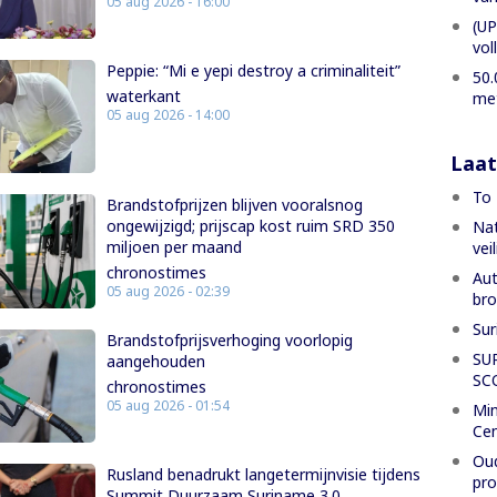
05 aug 2026 - 16:00
(UP
vol
Peppie: “Mi e yepi destroy a criminaliteit”
50.
waterkant
met
05 aug 2026 - 14:00
Laat
To 
Brandstofprijzen blijven vooralsnog
ongewijzigd; prijscap kost ruim SRD 350
Nat
miljoen per maand
vei
chronostimes
Aut
05 aug 2026 - 02:39
bro
Sur
Brandstofprijsverhoging voorlopig
SU
aangehouden
SC
chronostimes
05 aug 2026 - 01:54
Min
Cen
Oud
Rusland benadrukt langetermijnvisie tijdens
pr
Summit Duurzaam Suriname 3.0