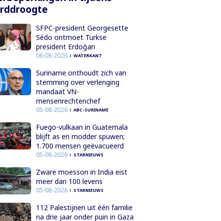
orddroogte
SFPC-president Georgesette
Sédo ontmoet Turkse
president Erdoğan
06-08-2026
WATERKANT
Suriname onthoudt zich van
stemming over verlenging
mandaat VN-
mensenrechtenchef
05-08-2026
ABC-SURINAME
Fuego-vulkaan in Guatemala
blijft as en modder spuwen;
1.700 mensen geëvacueerd
05-08-2026
STARNIEUWS
Zware moesson in India eist
meer dan 100 levens
05-08-2026
STARNIEUWS
112 Palestijnen uit één familie
na drie jaar onder puin in Gaza