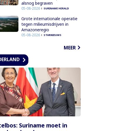
alsnog begraven
05-08-2026
SURINAME HERALD
Grote internationale operatie
tegen milieumisdrijven in
Amazoneregio
05-08-2026
STARNIEUWS
MEER
DERLAND
elbos: Suriname moet in