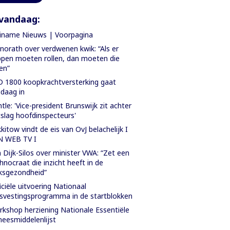
vandaag:
iname Nieuws | Voorpagina
orath over verdwenen kwik: “Als er
pen moeten rollen, dan moeten die
len”
 1800 koopkrachtversterking gaat
daag in
tle: 'Vice-president Brunswijk zit achter
slag hoofdinspecteurs'
kitow vindt de eis van OvJ belachelijk I
N WEB TV I
 Dijk-Silos over minister VWA: “Zet een
hnocraat die inzicht heeft in de
ksgezondheid”
iciële uitvoering Nationaal
svestingsprogramma in de startblokken
kshop herziening Nationale Essentiële
eesmiddelenlijst