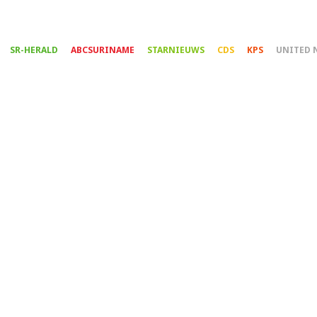
Overslaan
en
naar
SR-HERALD
ABCSURINAME
STARNIEUWS
CDS
KPS
UNITED 
de
inhoud
gaan