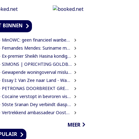
T BINNEN
MinOWC: geen financieel wanbeheer door IMEAO-2-directeur, wel procedurele fouten
Fernandes Mendes: Suriname moet kiezen voor presidentieel of parlementair stelsel
Ex-premier Sheikh Hasina kondigt terugkeer naar Bangladesh aan ondanks doodstraf
SIMONS | OPRICHTING GOLDBOARD MOET GOUDSECTOR ORDENEN EN STAATSINKOMSTEN VERHOGEN
Gewapende woningoverval mislukt nadat bewoners en buren alarm slaan
ssay I: Van Zee naar Land - Wat Suriname zelf moet weten over de Nieuwe Raffinaderij en Gas-to-Shore
ETRONAS DOORBREEKT GRENS VAN 1 MILJARD VATEN IN BLOK 52 | WAT BETEKENT DEZE MIJLPAAL VOOR DE SURINAAMSE ECONOMIE?
Cocaïne verstopt in bevroren vissen ontdekt bij douanecontrole
50ste Sranan Dey verbindt diaspora, cultuur en ondernemerschap in New York
Vertrekkend ambassadeur Oostelbos: ‘De grootste rijkdom van Suriname zijn de mensen’
MEER
PULAIR