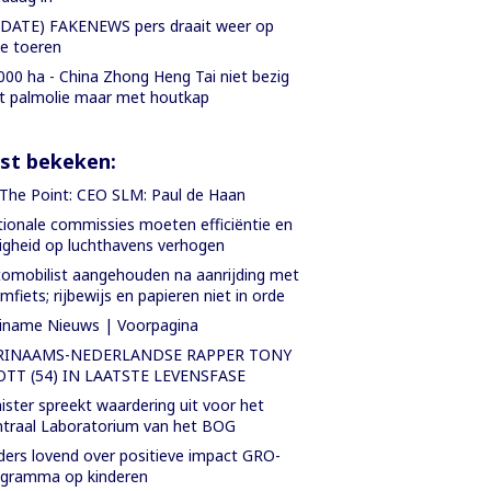
DATE) FAKENEWS pers draait weer op
le toeren
000 ha - China Zhong Heng Tai niet bezig
 palmolie maar met houtkap
st bekeken:
The Point: CEO SLM: Paul de Haan
ionale commissies moeten efficiëntie en
ligheid op luchthavens verhogen
omobilist aangehouden na aanrijding met
mfiets; rijbewijs en papieren niet in orde
iname Nieuws | Voorpagina
RINAAMS-NEDERLANDSE RAPPER TONY
OTT (54) IN LAATSTE LEVENSFASE
ister spreekt waardering uit voor het
traal Laboratorium van het BOG
ers lovend over positieve impact GRO-
ogramma op kinderen