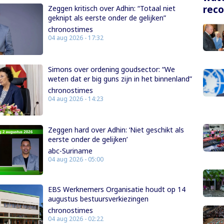
rec
Zeggen kritisch over Adhin: “Totaal niet
geknipt als eerste onder de gelijken”
chronostimes
04 aug 2026 - 17:32
Simons over ordening goudsector: “We
weten dat er big guns zijn in het binnenland”
chronostimes
04 aug 2026 - 14:23
Zeggen hard over Adhin: ‘Niet geschikt als
eerste onder de gelijken’
abc-Suriname
04 aug 2026 - 05:00
EBS Werknemers Organisatie houdt op 14
augustus bestuursverkiezingen
chronostimes
04 aug 2026 - 02:22