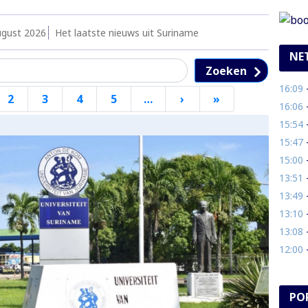
ugust 2026
Het laatste nieuws uit Suriname
NE
Zoeken
16:09
- 
2
3
4
5
…
›
Volgende
»
Laatste
16:06
- 
pagina
pagina
15:54
- 
15:47
- 
15:00
- 
13:51
- E
13:49
- P
13:10
- 
13:08
- 
12:00
- 
PO