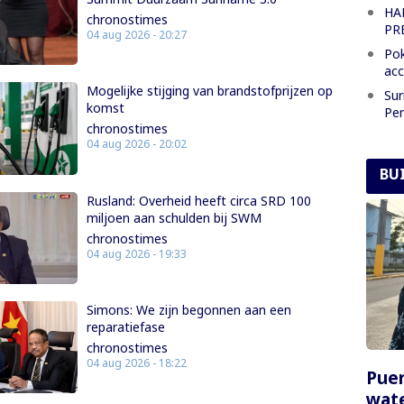
HA
chronostimes
PR
04 aug 2026 - 20:27
Pok
acc
Mogelijke stijging van brandstofprijzen op
Sur
komst
Per
chronostimes
04 aug 2026 - 20:02
BU
Rusland: Overheid heeft circa SRD 100
miljoen aan schulden bij SWM
chronostimes
04 aug 2026 - 19:33
Simons: We zijn begonnen aan een
reparatiefase
chronostimes
04 aug 2026 - 18:22
Puer
wate