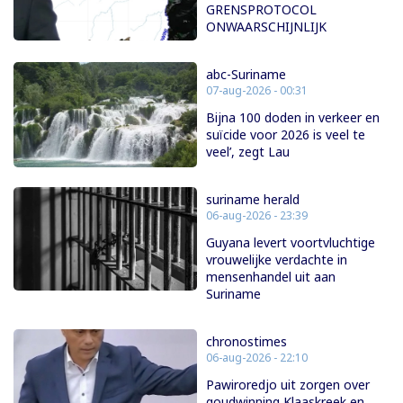
GRENSPROTOCOL
ONWAARSCHIJNLIJK
abc-Suriname
07-aug-2026 - 00:31
Bijna 100 doden in verkeer en
suïcide voor 2026 is veel te
veel’, zegt Lau
suriname herald
06-aug-2026 - 23:39
Guyana levert voortvluchtige
vrouwelijke verdachte in
mensenhandel uit aan
Suriname
chronostimes
06-aug-2026 - 22:10
Pawiroredjo uit zorgen over
goudwinning Klaaskreek en