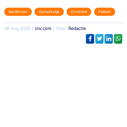
Net Binnen
Opmerkelijk
Overheid
Politiek
08 Aug 2026 |
snc.com
| Door:
Redactie