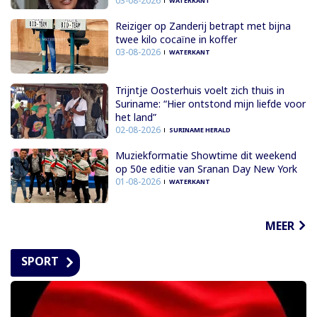
03-08-2026
WATERKANT
Reiziger op Zanderij betrapt met bijna
twee kilo cocaïne in koffer
03-08-2026
WATERKANT
Trijntje Oosterhuis voelt zich thuis in
Suriname: “Hier ontstond mijn liefde voor
het land”
02-08-2026
SURINAME HERALD
Muziekformatie Showtime dit weekend
op 50e editie van Sranan Day New York
01-08-2026
WATERKANT
MEER
SPORT