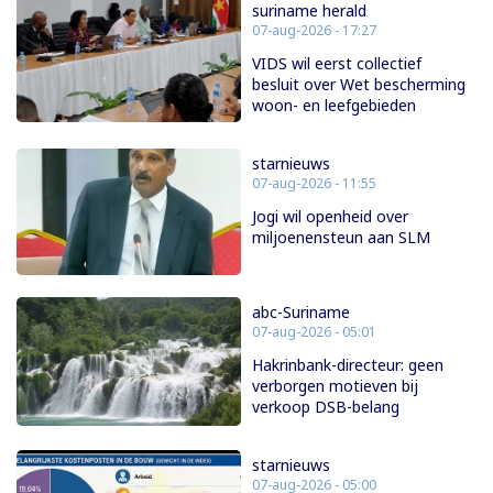
suriname herald
07-aug-2026 - 17:27
VIDS wil eerst collectief
besluit over Wet bescherming
woon- en leefgebieden
starnieuws
07-aug-2026 - 11:55
Jogi wil openheid over
miljoenensteun aan SLM
abc-Suriname
07-aug-2026 - 05:01
Hakrinbank-directeur: geen
verborgen motieven bij
verkoop DSB-belang
starnieuws
07-aug-2026 - 05:00