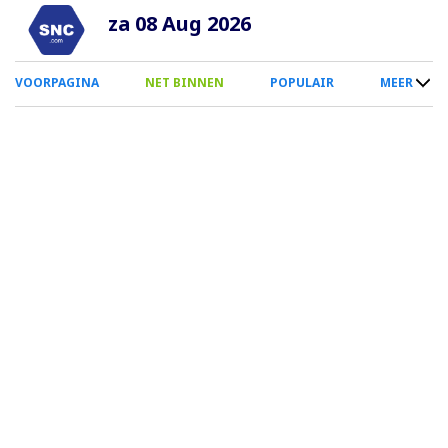
Overslaan
za 08 Aug 2026
en
naar
0
VOORPAGINA
NET BINNEN
POPULAIR
MEER
de
Smartphone
inhoud
Menu
gaan