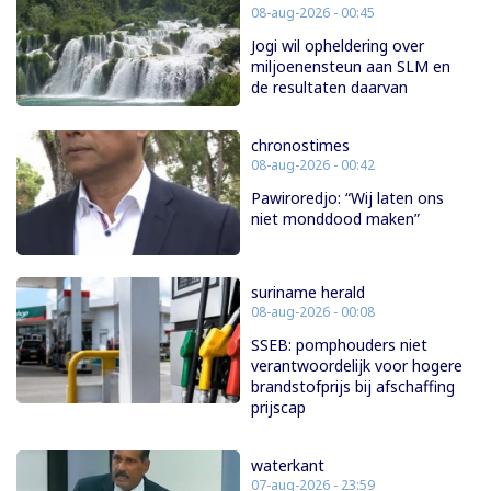
08-aug-2026 - 00:45
Jogi wil opheldering over
miljoenensteun aan SLM en
de resultaten daarvan
chronostimes
08-aug-2026 - 00:42
Pawiroredjo: “Wij laten ons
niet monddood maken”
suriname herald
08-aug-2026 - 00:08
SSEB: pomphouders niet
verantwoordelijk voor hogere
brandstofprijs bij afschaffing
prijscap
waterkant
07-aug-2026 - 23:59