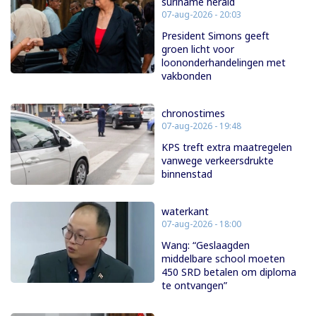
suriname herald
07-aug-2026 - 20:03
President Simons geeft
groen licht voor
loononderhandelingen met
vakbonden
chronostimes
07-aug-2026 - 19:48
KPS treft extra maatregelen
vanwege verkeersdrukte
binnenstad
waterkant
07-aug-2026 - 18:00
Wang: “Geslaagden
middelbare school moeten
450 SRD betalen om diploma
te ontvangen”