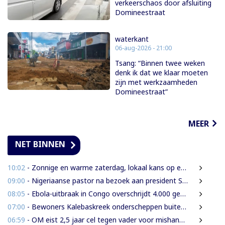
verkeerschaos door afsluiting
Domineestraat
waterkant
06-aug-2026 - 21:00
Tsang: “Binnen twee weken
denk ik dat we klaar moeten
zijn met werkzaamheden
Domineestraat”
MEER
NET BINNEN
10:02
- Zonnige en warme zaterdag, lokaal kans op een bui
09:00
- Nigeriaanse pastor na bezoek aan president Simons: ‘Toename van rijkdom in Suriname’
08:05
- Ebola-uitbraak in Congo overschrijdt 4.000 gevallen
07:00
- Bewoners Kalebaskreek onderscheppen buitenlanders met illegaal geweer en communicatieapparatuur
06:59
- OM eist 2,5 jaar cel tegen vader voor mishandeling en verwaarlozing van gezin