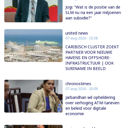
Jogi: “Wat is de positie van de
SLM nu na een jaar miljoenen
aan subsidie?”
united news
07-aug-2026 - 23:38
CARIBISCH CLUSTER ZOEKT
PARTNER VOOR NIEUWE
HAVENS EN OFFSHORE-
INFRASTRUCTUUR | OOK
SURINAME IN BEELD
chronostimes
07-aug-2026 - 20:09
Jarbandhan wil opheldering
over verhoging ATM-tarieven
en beleid voor digitale
economie