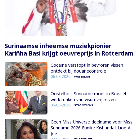
Surinaamse inheemse muziekpionier
Kariñha Basi krijgt oeuvreprijs in Rotterdam
Cocaïne verstopt in bevroren vissen
ontdekt bij douanecontrole
06-08-2026
WATERKANT
Oostelbos: Suriname moet in Brussel
werk maken van visumvrij reizen
05-08-2026
STARNIEUWS
Geen Miss Universe-deelname voor Miss
Suriname 2026 Eunike Kishundat Lioe-A-
Joe