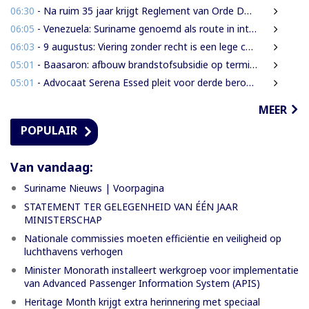
06:30
- Na ruim 35 jaar krijgt Reglement van Orde DNA grondige herziening
06:05
- Venezuela: Suriname genoemd als route in internationale cocaïnesmokkel naar Europa
06:03
- 9 augustus: Viering zonder recht is een lege ceremonie
05:01
- Baasaron: afbouw brandstofsubsidie op termijn onvermijdelijk
05:01
- Advocaat Serena Essed pleit voor derde beroepsinstantie onder gezag van CCJ
MEER
POPULAIR
Van vandaag:
Suriname Nieuws | Voorpagina
STATEMENT TER GELEGENHEID VAN ÉÉN JAAR
MINISTERSCHAP
Nationale commissies moeten efficiëntie en veiligheid op
luchthavens verhogen
Minister Monorath installeert werkgroep voor implementatie
van Advanced Passenger Information System (APIS)
Heritage Month krijgt extra herinnering met speciaal