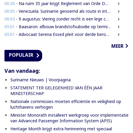
06:30
- Na ruim 35 jaar krijgt Reglement van Orde DNA grondige herziening
06:05
- Venezuela: Suriname genoemd als route in internationale cocaïnesmokkel naar Europa
06:03
- 9 augustus: Viering zonder recht is een lege ceremonie
05:01
- Baasaron: afbouw brandstofsubsidie op termijn onvermijdelijk
05:01
- Advocaat Serena Essed pleit voor derde beroepsinstantie onder gezag van CCJ
MEER
POPULAIR
Van vandaag:
Suriname Nieuws | Voorpagina
STATEMENT TER GELEGENHEID VAN ÉÉN JAAR
MINISTERSCHAP
Nationale commissies moeten efficiëntie en veiligheid op
luchthavens verhogen
Minister Monorath installeert werkgroep voor implementatie
van Advanced Passenger Information System (APIS)
Heritage Month krijgt extra herinnering met speciaal