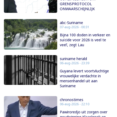
GRENSPROTOCOL
ONWAARSCHIJNLIJK
abc-Suriname
07-aug-2026 - 00:31
Bijna 100 doden in verkeer en
suïcide voor 2026 is veel te
veel’, zegt Lau
suriname herald
06-aug-2026 - 23:39
Guyana levert voortvluchtige
vrouwelijke verdachte in
mensenhandel uit aan
Suriname
chronostimes
06-aug-2026 - 22:10
Pawiroredjo uit zorgen over
goudwinning Klaaskreek en