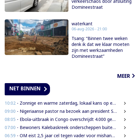
verkeerschaos door afsluiting
Domineestraat
waterkant
06-aug-2026 - 21:00
Tsang: “Binnen twee weken
denk ik dat we klaar moeten
zijn met werkzaamheden
Domineestraat”
MEER
NET BINNEN
10:02
- Zonnige en warme zaterdag, lokaal kans op een bui
09:00
- Nigeriaanse pastor na bezoek aan president Simons: ‘Toename van rijkdom in Suriname’
08:05
- Ebola-uitbraak in Congo overschrijdt 4.000 gevallen
07:00
- Bewoners Kalebaskreek onderscheppen buitenlanders met illegaal geweer en communicatieapparatuur
06:59
- OM eist 2,5 jaar cel tegen vader voor mishandeling en verwaarlozing van gezin