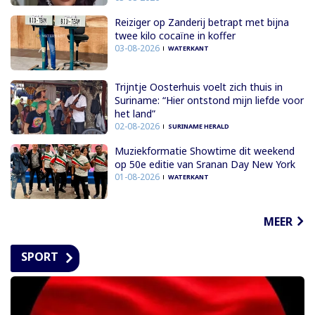
Reiziger op Zanderij betrapt met bijna
twee kilo cocaïne in koffer
03-08-2026
WATERKANT
Trijntje Oosterhuis voelt zich thuis in
Suriname: “Hier ontstond mijn liefde voor
het land”
02-08-2026
SURINAME HERALD
Muziekformatie Showtime dit weekend
op 50e editie van Sranan Day New York
01-08-2026
WATERKANT
MEER
SPORT