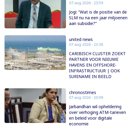
07-aug-2026 - 23:59
Jogi: “Wat is de positie van de
SLM nu na een jaar miljoenen
aan subsidie?”
united news
07-aug-2026 - 23:38
CARIBISCH CLUSTER ZOEKT
PARTNER VOOR NIEUWE
HAVENS EN OFFSHORE-
INFRASTRUCTUUR | OOK
SURINAME IN BEELD
chronostimes
07-aug-2026 - 20:09
Jarbandhan wil opheldering
over verhoging ATM-tarieven
en beleid voor digitale
economie