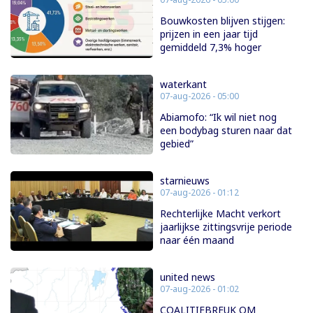
Bouwkosten blijven stijgen:
prijzen in een jaar tijd
gemiddeld 7,3% hoger
waterkant
07-aug-2026 - 05:00
Abiamofo: “Ik wil niet nog
een bodybag sturen naar dat
gebied”
starnieuws
07-aug-2026 - 01:12
Rechterlijke Macht verkort
jaarlijkse zittingsvrije periode
naar één maand
united news
07-aug-2026 - 01:02
COALITIEBREUK OM