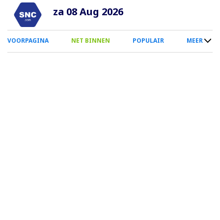
Overslaan
za 08 Aug 2026
en
naar
0
VOORPAGINA
NET BINNEN
POPULAIR
MEER
de
Smartphone
inhoud
Menu
gaan