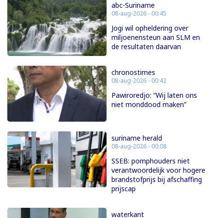
abc-Suriname
08-aug-2026 - 00:45
Jogi wil opheldering over
miljoenensteun aan SLM en
de resultaten daarvan
chronostimes
08-aug-2026 - 00:42
Pawiroredjo: “Wij laten ons
niet monddood maken”
suriname herald
08-aug-2026 - 00:08
SSEB: pomphouders niet
verantwoordelijk voor hogere
brandstofprijs bij afschaffing
prijscap
waterkant