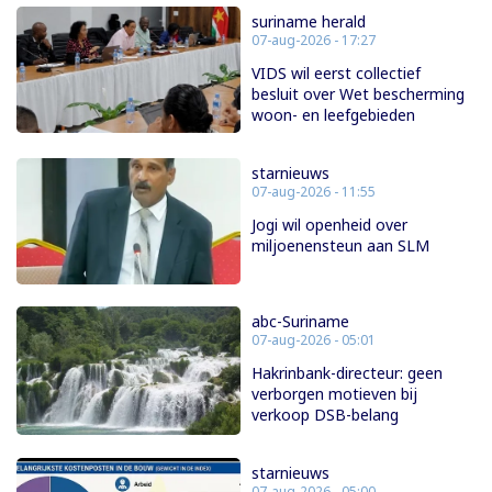
suriname herald
07-aug-2026 - 17:27
VIDS wil eerst collectief
besluit over Wet bescherming
woon- en leefgebieden
starnieuws
07-aug-2026 - 11:55
Jogi wil openheid over
miljoenensteun aan SLM
abc-Suriname
07-aug-2026 - 05:01
Hakrinbank-directeur: geen
verborgen motieven bij
verkoop DSB-belang
starnieuws
07-aug-2026 - 05:00