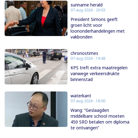
suriname herald
07-aug-2026 - 20:03
President Simons geeft
groen licht voor
loononderhandelingen met
vakbonden
chronostimes
07-aug-2026 - 19:48
KPS treft extra maatregelen
vanwege verkeersdrukte
binnenstad
waterkant
07-aug-2026 - 18:00
Wang: “Geslaagden
middelbare school moeten
450 SRD betalen om diploma
te ontvangen”