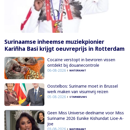
Surinaamse inheemse muziekpionier
Kariñha Basi krijgt oeuvreprijs in Rotterdam
Cocaïne verstopt in bevroren vissen
ontdekt bij douanecontrole
06-08-2026
WATERKANT
Oostelbos: Suriname moet in Brussel
werk maken van visumvrij reizen
05-08-2026
STARNIEUWS
Geen Miss Universe-deelname voor Miss
Suriname 2026 Eunike Kishundat Lioe-A-
Joe
03-08-2026
WATERKANT