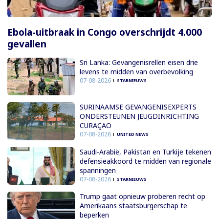
Ebola-uitbraak in Congo overschrijdt 4.000
gevallen
Sri Lanka: Gevangenisrellen eisen drie
levens te midden van overbevolking
07-08-2026
STARNIEUWS
SURINAAMSE GEVANGENISEXPERTS
ONDERSTEUNEN JEUGDINRICHTING
CURAÇAO
07-08-2026
UNITED NEWS
Saudi-Arabië, Pakistan en Turkije tekenen
defensieakkoord te midden van regionale
spanningen
07-08-2026
STARNIEUWS
Trump gaat opnieuw proberen recht op
Amerikaans staatsburgerschap te
beperken