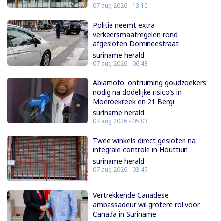
07 aug 2026 - 13:10
Politie neemt extra
verkeersmaatregelen rond
afgesloten Domineestraat
suriname herald
07 aug 2026 - 06:48
Abiamofo: ontruiming goudzoekers
nodig na dodelijke risico’s in
Moeroekreek en 21 Bergi
suriname herald
07 aug 2026 - 05:03
Twee winkels direct gesloten na
integrale controle in Houttuin
suriname herald
07 aug 2026 - 03:47
Vertrekkende Canadese
ambassadeur wil grotere rol voor
Canada in Suriname