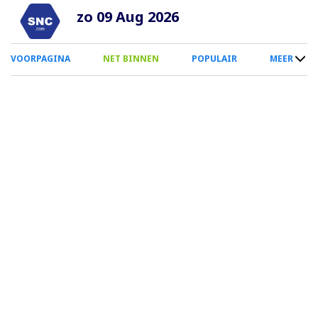
Overslaan
zo 09 Aug 2026
en
naar
0
VOORPAGINA
NET BINNEN
POPULAIR
MEER
de
Smartphone
inhoud
Menu
gaan