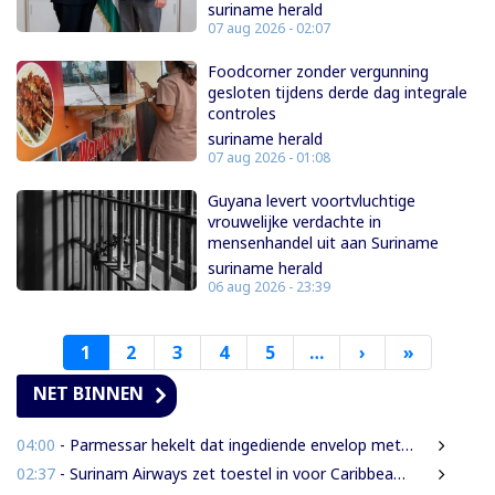
suriname herald
07 aug 2026 - 02:07
Foodcorner zonder vergunning
gesloten tijdens derde dag integrale
controles
suriname herald
07 aug 2026 - 01:08
Guyana levert voortvluchtige
vrouwelijke verdachte in
mensenhandel uit aan Suriname
suriname herald
06 aug 2026 - 23:39
1
2
3
4
5
…
›
Volgende
»
Laatste
pagina
pagina
NET BINNEN
04:00
- Parmessar hekelt dat ingediende envelop met vermogensinformatie van DNA-lid vermoedelijk is opengemaakt
02:37
- Surinam Airways zet toestel in voor Caribbean Premier League crickettoernooi