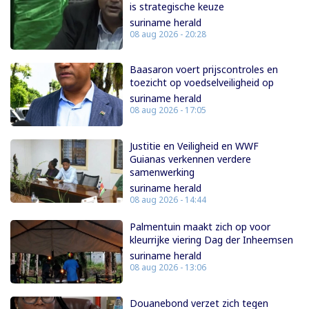
is strategische keuze
suriname herald
08 aug 2026 - 20:28
Baasaron voert prijscontroles en
toezicht op voedselveiligheid op
suriname herald
08 aug 2026 - 17:05
Justitie en Veiligheid en WWF
Guianas verkennen verdere
samenwerking
suriname herald
08 aug 2026 - 14:44
Palmentuin maakt zich op voor
kleurrijke viering Dag der Inheemsen
suriname herald
08 aug 2026 - 13:06
Douanebond verzet zich tegen