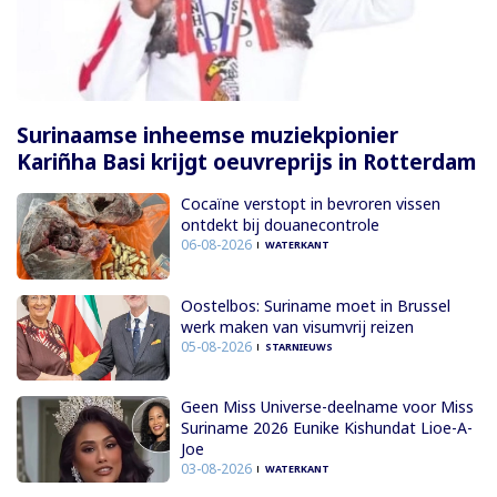
Surinaamse inheemse muziekpionier
Kariñha Basi krijgt oeuvreprijs in Rotterdam
Cocaïne verstopt in bevroren vissen
ontdekt bij douanecontrole
06-08-2026
WATERKANT
Oostelbos: Suriname moet in Brussel
werk maken van visumvrij reizen
05-08-2026
STARNIEUWS
Geen Miss Universe-deelname voor Miss
Suriname 2026 Eunike Kishundat Lioe-A-
Joe
03-08-2026
WATERKANT