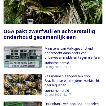
Paginering
OGA pakt zwerfvuil en achterstallig
onderhoud gezamenlijk aan
Ministerie van Volksgezondheid
onderzoekt aanbieders van
onbewezen middelen tegen nierfalen
suriname herald
08 aug 2026 - 23:07
Zes mannen aangevallen door
Braziliaanse bijen tijdens zoektocht
naar leguanen
suriname herald
08 aug 2026 - 22:17
Hakrinbank: verkoop DSB-aandelen