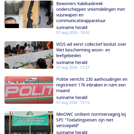
Bewoners Kalebaskreek
onderscheppen vreemdelingen met
vuurwapen en
communicatieapparatuur
suriname herald
07 aug 2026 - 18:42
VIDS wil eerst collectief besluit over
Wet bescherming woon- en
leefgebieden
suriname herald
07 aug 2026 - 17:27
Politie verricht 230 aanhoudingen en
registreert 176 inbraken in ruim een
maand
suriname herald
07 aug 2026 - 15:10
MinOWC ontkent normvervaging bij
SPI: “Toelatingseisen zijn niet
versoepeld”
suriname herald