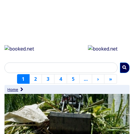
Paginering
1
2
3
4
5
…
›
Volgende
»
Laatste
pagina
pagina
Home