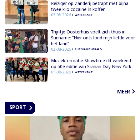
Reiziger op Zanderij betrapt met bijna
twee kilo cocaïne in koffer
03-08-2026
WATERKANT
Trijntje Oosterhuis voelt zich thuis in
Suriname: “Hier ontstond mijn liefde voor
het land”
02-08-2026
SURINAME HERALD
Muziekformatie Showtime dit weekend
op 50e editie van Sranan Day New York
01-08-2026
WATERKANT
MEER
SPORT