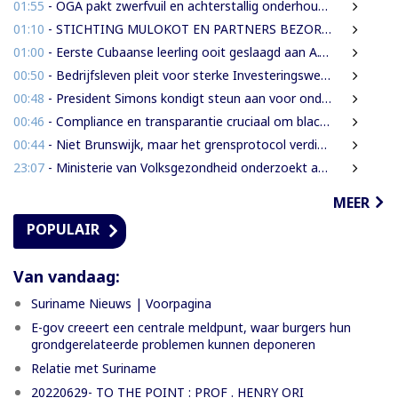
01:55
- OGA pakt zwerfvuil en achterstallig onderhoud gezamenlijk aan
01:10
- STICHTING MULOKOT EN PARTNERS BEZORGD OVER VOORGENOMEN AFKONDIGING 5-KILOMETER-STRAALWET
01:00
- Eerste Cubaanse leerling ooit geslaagd aan A.T. Calorschool
00:50
- Bedrijfsleven pleit voor sterke Investeringswet en onafhankelijke SITA
00:48
- President Simons kondigt steun aan voor onderzoek naar cultureel erfgoed
00:46
- Compliance en transparantie cruciaal om blacklisting te voorkomen.
00:44
- Niet Brunswijk, maar het grensprotocol verdient het debat
23:07
- Ministerie van Volksgezondheid onderzoekt aanbieders van onbewezen middelen tegen nierfalen
MEER
POPULAIR
Van vandaag:
Suriname Nieuws | Voorpagina
E-gov creeert een centrale meldpunt, waar burgers hun
grondgerelateerde problemen kunnen deponeren
Relatie met Suriname
20220629- TO THE POINT : PROF . HENRY ORI