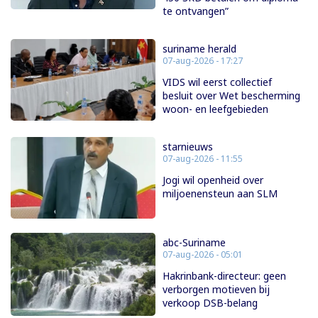
te ontvangen”
suriname herald
07-aug-2026 - 17:27
VIDS wil eerst collectief
besluit over Wet bescherming
woon- en leefgebieden
starnieuws
07-aug-2026 - 11:55
Jogi wil openheid over
miljoenensteun aan SLM
abc-Suriname
07-aug-2026 - 05:01
Hakrinbank-directeur: geen
verborgen motieven bij
verkoop DSB-belang