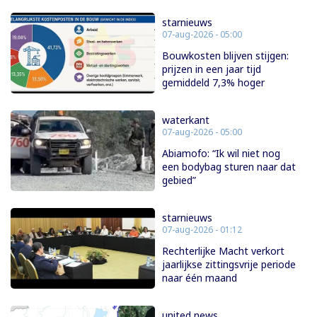
starnieuws
07-aug-2026 - 05:00
Bouwkosten blijven stijgen:
prijzen in een jaar tijd
gemiddeld 7,3% hoger
waterkant
07-aug-2026 - 05:00
Abiamofo: “Ik wil niet nog
een bodybag sturen naar dat
gebied”
starnieuws
07-aug-2026 - 01:12
Rechterlijke Macht verkort
jaarlijkse zittingsvrije periode
naar één maand
united news