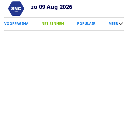
Overslaan
zo 09 Aug 2026
en
naar
0
VOORPAGINA
NET BINNEN
POPULAIR
MEER
de
Smartphone
inhoud
Menu
gaan