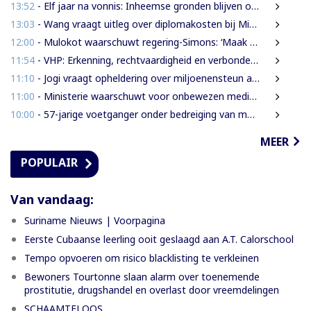
13:52
- Elf jaar na vonnis: Inheemse gronden blijven onbeschermd in Suriname
13:03
- Wang vraagt uitleg over diplomakosten bij Miranda Lyceum
12:00
- Mulokot waarschuwt regering-Simons: ‘Maak van 5-kilometerwet geen uitstel van echte grondenrechten’
11:54
- VHP: Erkenning, rechtvaardigheid en verbondenheid op 9 augustus
11:10
- Jogi vraagt opheldering over miljoenensteun aan SLM en behaalde resultaten
11:00
- Ministerie waarschuwt voor onbewezen medische claims via sociale media
10:00
- 57-jarige voetganger onder bedreiging van mes beroofd van mobiele telefoon
MEER
POPULAIR
Van vandaag:
Suriname Nieuws | Voorpagina
Eerste Cubaanse leerling ooit geslaagd aan A.T. Calorschool
Tempo opvoeren om risico blacklisting te verkleinen
Bewoners Tourtonne slaan alarm over toenemende
prostitutie, drugshandel en overlast door vreemdelingen
SCHAAMTELOOS