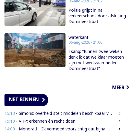
06-aug-2026 - 21:07
Politie grijpt in na
verkeerschaos door afsluiting
Domineestraat
waterkant
06-aug-2026 - 21:00
Tsang: “Binnen twee weken
denk ik dat we klaar moeten
zijn met werkzaamheden
Domineestraat”
MEER
NET BINNEN
15:13
- Simons: overheid stelt middelen beschikbaar voor onderzoek na Heritage Month 2026
15:10
- VHP: erkennen én recht doen
14:00
- Monorath: “Ik vermoed voorzichtig dat bijna 30% personen in gevangenissen oplichters zijn”