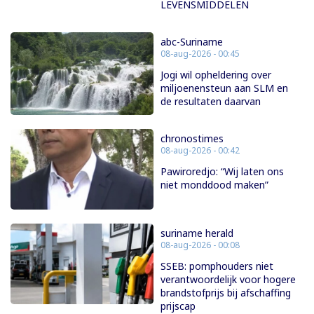
LEVENSMIDDELEN
abc-Suriname
08-aug-2026 - 00:45
Jogi wil opheldering over
miljoenensteun aan SLM en
de resultaten daarvan
chronostimes
08-aug-2026 - 00:42
Pawiroredjo: “Wij laten ons
niet monddood maken”
suriname herald
08-aug-2026 - 00:08
SSEB: pomphouders niet
verantwoordelijk voor hogere
brandstofprijs bij afschaffing
prijscap