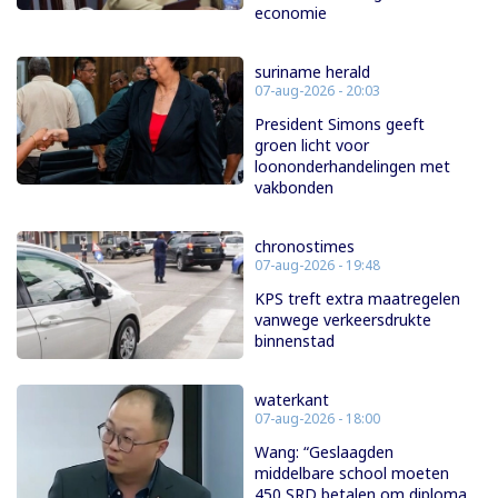
economie
suriname herald
07-aug-2026 - 20:03
President Simons geeft
groen licht voor
loononderhandelingen met
vakbonden
chronostimes
07-aug-2026 - 19:48
KPS treft extra maatregelen
vanwege verkeersdrukte
binnenstad
waterkant
07-aug-2026 - 18:00
Wang: “Geslaagden
middelbare school moeten
450 SRD betalen om diploma