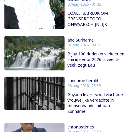
07-aug-2026 - 01:02
COALITIEBREUK OM
GRENSPROTOCOL
ONWAARSCHIJNLIJK
abc-Suriname
07-aug-2026 - 00:31
Bijna 100 doden in verkeer en
suïcide voor 2026 is veel te
veel’, zegt Lau
suriname herald
06-aug-2026 - 23:39
Guyana levert voortvluchtige
vrouwelijke verdachte in
mensenhandel uit aan
Suriname
chronostimes
06-aug-2026 - 22:10