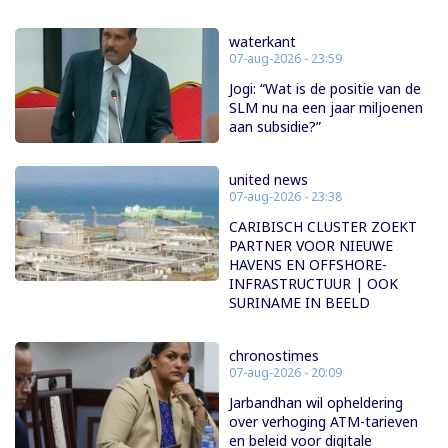
waterkant
07-aug-2026 - 23:59
Jogi: “Wat is de positie van de
SLM nu na een jaar miljoenen
aan subsidie?”
united news
07-aug-2026 - 23:38
CARIBISCH CLUSTER ZOEKT
PARTNER VOOR NIEUWE
HAVENS EN OFFSHORE-
INFRASTRUCTUUR | OOK
SURINAME IN BEELD
chronostimes
07-aug-2026 - 20:09
Jarbandhan wil opheldering
over verhoging ATM-tarieven
en beleid voor digitale