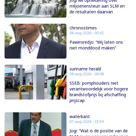
Jogi wil opheldering over
miljoenensteun aan SLM en
de resultaten daarvan
chronostimes
08-aug-2026 - 00:42
Pawiroredjo: “Wij laten ons
niet monddood maken”
suriname herald
08-aug-2026 - 00:08
SSEB: pomphouders niet
verantwoordelijk voor hogere
brandstofprijs bij afschaffing
prijscap
waterkant
07-aug-2026 - 23:59
Jogi: “Wat is de positie van de