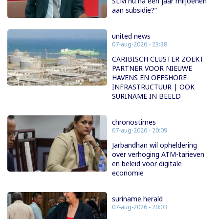
SLM nu na een jaar miljoenen
aan subsidie?”
united news
07-aug-2026 - 23:38
CARIBISCH CLUSTER ZOEKT
PARTNER VOOR NIEUWE
HAVENS EN OFFSHORE-
INFRASTRUCTUUR | OOK
SURINAME IN BEELD
chronostimes
07-aug-2026 - 20:09
Jarbandhan wil opheldering
over verhoging ATM-tarieven
en beleid voor digitale
economie
suriname herald
07-aug-2026 - 20:03