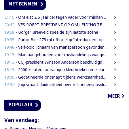
NET BINNEN
21:15
- OM eist 2,5 jaar cel tegen vader voor mishandeling en verwaarlozing
20:42
- VES ROEPT PRESIDENT OP OM LEIDING TE GEVEN, ZODAT SURINAME DE COMPLIANCE TARGETS VAN DE CFATF HAALT
19:58
- Borger Breeveld speelde zijn laatste scène
19:55
- Parbo Bier 275 ml officieel geïntroduceerd op de Guyanese markt
19:48
- Verkoold lichaam van manspersoon gevonden na woningbrand in Albina
19:15
- Man aangehouden voor mishandeling zwangere partner en haar kinderen
19:13
- CCJ-president Winston Anderson beschuldigd van autoritair bestuur
18:19
- 2000 kleuters ontvangen kleurboeken en kleurpotloden tijdens vakantieproject
18:05
- Gedetineerde ontsnapt tijdens werkzaamheden in Palmentuin
17:54
- Jogi vraagt duidelijkheid over miljoenensubsidies aan SLM
MEER
POPULAIR
Van vandaag:
Suriname Nieuws | Voorpagina