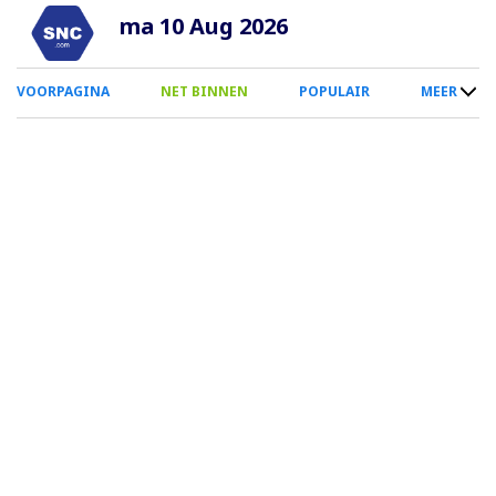
Overslaan
ma 10 Aug 2026
en
naar
0
VOORPAGINA
NET BINNEN
POPULAIR
MEER
de
Smartphone
inhoud
Menu
gaan