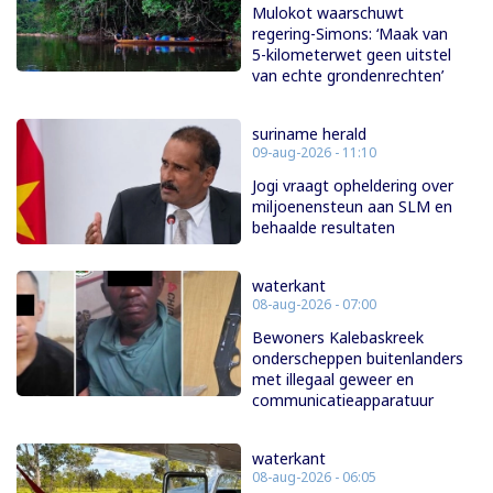
Mulokot waarschuwt
regering-Simons: ‘Maak van
5-kilometerwet geen uitstel
van echte grondenrechten’
suriname herald
09-aug-2026 - 11:10
Jogi vraagt opheldering over
miljoenensteun aan SLM en
behaalde resultaten
waterkant
08-aug-2026 - 07:00
Bewoners Kalebaskreek
onderscheppen buitenlanders
met illegaal geweer en
communicatieapparatuur
waterkant
08-aug-2026 - 06:05