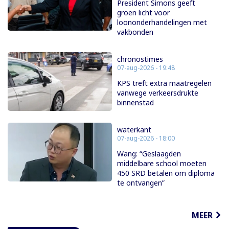
President Simons geeft
groen licht voor
loononderhandelingen met
vakbonden
chronostimes
07-aug-2026 - 19:48
KPS treft extra maatregelen
vanwege verkeersdrukte
binnenstad
waterkant
07-aug-2026 - 18:00
Wang: “Geslaagden
middelbare school moeten
450 SRD betalen om diploma
te ontvangen”
MEER