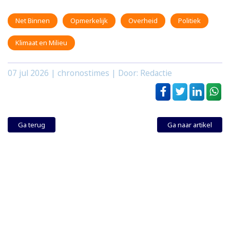
Net Binnen
Opmerkelijk
Overheid
Politiek
Klimaat en Milieu
07 jul 2026
| chronostimes | Door: Redactie
Ga terug
Ga naar artikel