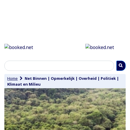
Home
Net Binnen
|
Opmerkelijk
|
Overheid
|
Politiek
|
Klimaat en Milieu