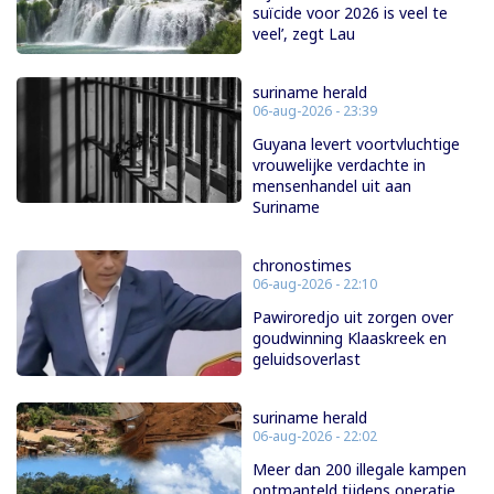
suïcide voor 2026 is veel te
veel’, zegt Lau
suriname herald
06-aug-2026 - 23:39
Guyana levert voortvluchtige
vrouwelijke verdachte in
mensenhandel uit aan
Suriname
chronostimes
06-aug-2026 - 22:10
Pawiroredjo uit zorgen over
goudwinning Klaaskreek en
geluidsoverlast
suriname herald
06-aug-2026 - 22:02
Meer dan 200 illegale kampen
ontmanteld tijdens operatie