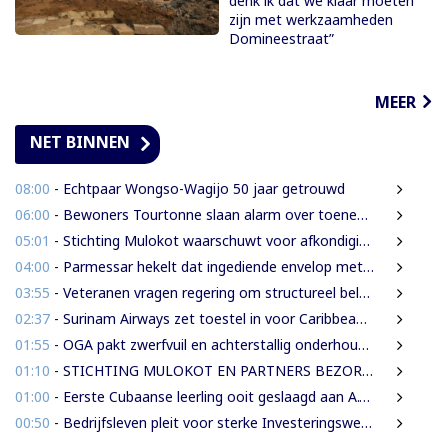
denk ik dat we klaar moeten
zijn met werkzaamheden
Domineestraat”
MEER
NET BINNEN
08:00
- Echtpaar Wongso-Wagijo 50 jaar getrouwd
06:00
- Bewoners Tourtonne slaan alarm over toenemende prostitutie, drugshandel en overlast door vreemdelingen
05:01
- Stichting Mulokot waarschuwt voor afkondiging 5-kilometerstraalwet
04:00
- Parmessar hekelt dat ingediende envelop met vermogensinformatie van DNA-lid vermoedelijk is opengemaakt
03:55
- Veteranen vragen regering om structureel beleid en meer ondersteuning
02:37
- Surinam Airways zet toestel in voor Caribbean Premier League crickettoernooi
01:55
- OGA pakt zwerfvuil en achterstallig onderhoud gezamenlijk aan
01:10
- STICHTING MULOKOT EN PARTNERS BEZORGD OVER VOORGENOMEN AFKONDIGING 5-KILOMETER-STRAALWET
01:00
- Eerste Cubaanse leerling ooit geslaagd aan A.T. Calorschool
00:50
- Bedrijfsleven pleit voor sterke Investeringswet en onafhankelijke SITA