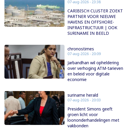
07-aug-2026 - 23:38
CARIBISCH CLUSTER ZOEKT
PARTNER VOOR NIEUWE
HAVENS EN OFFSHORE-
INFRASTRUCTUUR | OOK
SURINAME IN BEELD
chronostimes
07-aug-2026 - 20:09
Jarbandhan wil opheldering
over verhoging ATM-tarieven
en beleid voor digitale
economie
suriname herald
07-aug-2026 - 20:03
President Simons geeft
groen licht voor
loononderhandelingen met
vakbonden