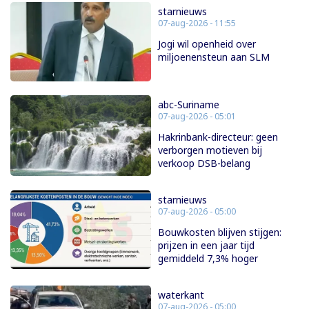
starnieuws
07-aug-2026 - 11:55
Jogi wil openheid over
miljoenensteun aan SLM
abc-Suriname
07-aug-2026 - 05:01
Hakrinbank-directeur: geen
verborgen motieven bij
verkoop DSB-belang
starnieuws
07-aug-2026 - 05:00
Bouwkosten blijven stijgen:
prijzen in een jaar tijd
gemiddeld 7,3% hoger
waterkant
07-aug-2026 - 05:00