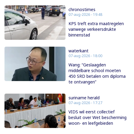
chronostimes
07-aug-2026 - 19:48
KPS treft extra maatregelen
vanwege verkeersdrukte
binnenstad
waterkant
07-aug-2026 - 18:00
Wang: “Geslaagden
middelbare school moeten
450 SRD betalen om diploma
te ontvangen”
suriname herald
07-aug-2026 - 17:27
VIDS wil eerst collectief
besluit over Wet bescherming
woon- en leefgebieden