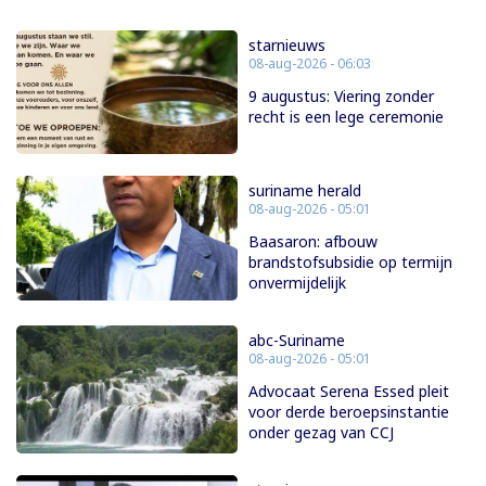
starnieuws
08-aug-2026 - 06:03
9 augustus: Viering zonder
recht is een lege ceremonie
suriname herald
08-aug-2026 - 05:01
Baasaron: afbouw
brandstofsubsidie op termijn
onvermijdelijk
abc-Suriname
08-aug-2026 - 05:01
Advocaat Serena Essed pleit
voor derde beroepsinstantie
onder gezag van CCJ