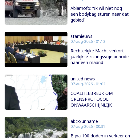
Abiamofo: “Ik wil niet nog
een bodybag sturen naar dat
gebied”
starnieuws
07-aug-2026 - 01:12
Rechterlijke Macht verkort
jaarlijkse zittingsvrije periode
naar één maand
united news
07-aug-2026 - 01:02
COALITIEBREUK OM
GRENSPROTOCOL
ONWAARSCHIJNLIJK
abc-Suriname
07-aug-2026 - 00:31
Bijna 100 doden in verkeer en