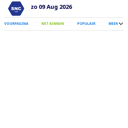
Overslaan
zo 09 Aug 2026
en
naar
0
VOORPAGINA
NET BINNEN
POPULAIR
MEER
de
Smartphone
inhoud
Menu
gaan