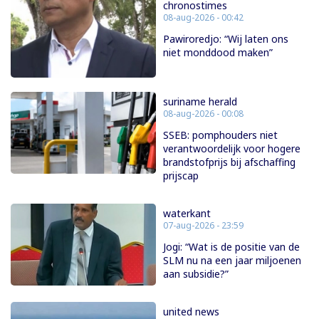
chronostimes
08-aug-2026 - 00:42
Pawiroredjo: “Wij laten ons
niet monddood maken”
suriname herald
08-aug-2026 - 00:08
SSEB: pomphouders niet
verantwoordelijk voor hogere
brandstofprijs bij afschaffing
prijscap
waterkant
07-aug-2026 - 23:59
Jogi: “Wat is de positie van de
SLM nu na een jaar miljoenen
aan subsidie?”
united news