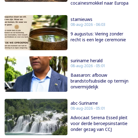
cocaïnesmokkel naar Europa
starnieuws
08-aug-2026 - 06:03
9 augustus: Viering zonder
recht is een lege ceremonie
suriname herald
08-aug-2026 - 05:01
Baasaron: afbouw
brandstofsubsidie op termijn
onvermijdelijk
abc-Suriname
08-aug-2026 - 05:01
Advocaat Serena Essed pleit
voor derde beroepsinstantie
onder gezag van CCJ