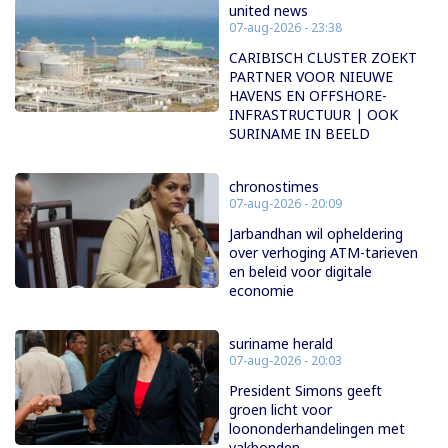
united news
07-aug-2026 - 23:38
CARIBISCH CLUSTER ZOEKT
PARTNER VOOR NIEUWE
HAVENS EN OFFSHORE-
INFRASTRUCTUUR | OOK
SURINAME IN BEELD
chronostimes
07-aug-2026 - 20:09
Jarbandhan wil opheldering
over verhoging ATM-tarieven
en beleid voor digitale
economie
suriname herald
07-aug-2026 - 20:03
President Simons geeft
groen licht voor
loononderhandelingen met
vakbonden