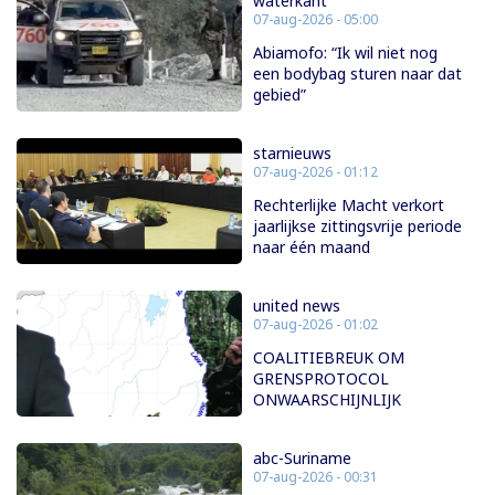
waterkant
07-aug-2026 - 05:00
Abiamofo: “Ik wil niet nog
een bodybag sturen naar dat
gebied”
starnieuws
07-aug-2026 - 01:12
Rechterlijke Macht verkort
jaarlijkse zittingsvrije periode
naar één maand
united news
07-aug-2026 - 01:02
COALITIEBREUK OM
GRENSPROTOCOL
ONWAARSCHIJNLIJK
abc-Suriname
07-aug-2026 - 00:31