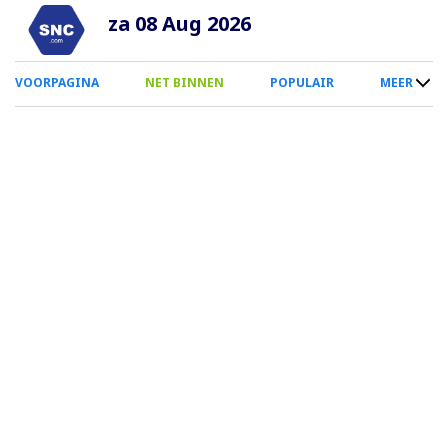
Overslaan
za 08 Aug 2026
en
naar
0
VOORPAGINA
NET BINNEN
POPULAIR
MEER
de
Smartphone
inhoud
Menu
gaan