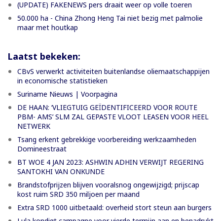
(UPDATE) FAKENEWS pers draait weer op volle toeren
50.000 ha - China Zhong Heng Tai niet bezig met palmolie
maar met houtkap
Laatst bekeken:
CBvS verwerkt activiteiten buitenlandse oliemaatschappijen
in economische statistieken
Suriname Nieuws | Voorpagina
DE HAAN: ‘VLIEGTUIG GEÏDENTIFICEERD VOOR ROUTE
PBM- AMS’ SLM ZAL GEPASTE VLOOT LEASEN VOOR HEEL
NETWERK
Tsang erkent gebrekkige voorbereiding werkzaamheden
Domineestraat
BT WOE 4 JAN 2023: ASHWIN ADHIN VERWIJT REGERING
SANTOKHI VAN ONKUNDE
Brandstofprijzen blijven vooralsnog ongewijzigd; prijscap
kost ruim SRD 350 miljoen per maand
Extra SRD 1000 uitbetaald: overheid stort steun aan burgers
Lula kondigt campagne voor vierde termijn aan en benadrukt