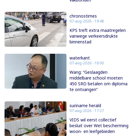
chronostimes
07-aug-2026 - 19:48
KPS treft extra maatregelen
vanwege verkeersdrukte
binnenstad
waterkant
07-aug-2026 - 18:00
Wang: “Geslaagden
middelbare school moeten
450 SRD betalen om diploma
te ontvangen”
suriname herald
07-aug-2026 - 17:27
VIDS wil eerst collectief
besluit over Wet bescherming
woon- en leefgebieden