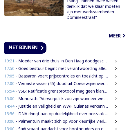
Tsang: “Binnen twee weken
denk ik dat we klaar moeten
zijn met werkzaamheden
Domineestraat”
MEER
NET BINNEN
19:21
- Moeder van drie thuis in Den Haag doodgeschoten; verdachte ex-partner opgepakt na vluchten
17:50
- Goed bestuur begint met verantwoording afleggen
17:05
- Baasaron voert prijscontroles en toezicht op voedselveiligheid op
17:00
- Vermiste visser (45) dood uit Coesewijnerivier gehaald
15:54
- VSB: Ratificatie grensprotocol mag geen blanco cheque zijn
15:00
- Monorath: “Verwerpelijk zou zijn wanneer we de dingen zouden bedekken met de mantel der liefde”
14:44
- Justitie en Veiligheid en WWF Guianas verkennen verdere samenwerking
13:56
- DNA dringt aan op duidelijkheid over oorzaak massale vissterfte
13:06
- Palmentuin maakt zich op voor kleurrijke viering Dag der Inheemsen
13:00
- Sadi vraagt aandacht voor boothouders en overbelasting Wijdenboschbrug