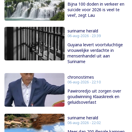
Bijna 100 doden in verkeer en
suïcide voor 2026 is veel te
veel’, zegt Lau
suriname herald
06-aug-2026 - 23:39
Guyana levert voortvluchtige
vrouwelijke verdachte in
mensenhandel uit aan
Suriname
chronostimes
06-aug-2026 - 22:10
Pawiroredjo uit zorgen over
goudwinning Klaaskreek en
geluidsoverlast
suriname herald
06-aug-2026 - 22:02
Meer dan 200 illegale kampen