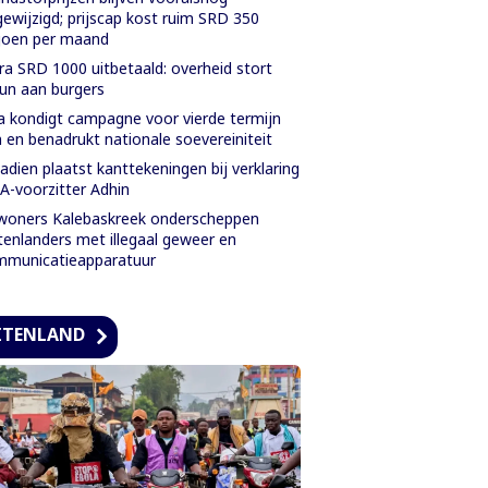
ewijzigd; prijscap kost ruim SRD 350
joen per maand
ra SRD 1000 uitbetaald: overheid stort
un aan burgers
a kondigt campagne voor vierde termijn
 en benadrukt nationale soevereiniteit
adien plaatst kanttekeningen bij verklaring
-voorzitter Adhin
oners Kalebaskreek onderscheppen
tenlanders met illegaal geweer en
mmunicatieapparatuur
ITENLAND