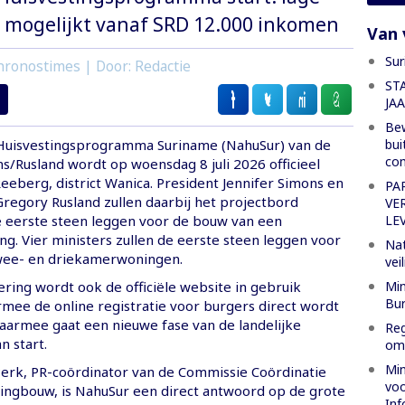
 mogelijkt vanaf SRD 12.000 inkomen
Van 
Sur
hronostimes | Door: Redactie
ST
JA
Bew
bui
Huisvestingsprogramma Suriname (NahuSur) van de
co
s/Rusland wordt op woensdag 8 juli 2026 officieel
eeberg, district Wanica. President Jennifer Simons en
PA
Gregory Rusland zullen daarbij het projectbord
VE
LE
e eerste steen leggen voor de bouw van een
. Vier ministers zullen de eerste steen leggen voor
Nat
wee- en driekamerwoningen.
vei
Min
ering wordt ook de officiële website in gebruik
Bur
ee de online registratie voor burgers direct wordt
aarmee gaat een nieuwe fase van de landelijke
Reg
 start.
oml
Min
Perk, PR-coördinator van de Commissie Coördinatie
voo
ingbouw, is NahuSur een direct antwoord op de grote
Inf