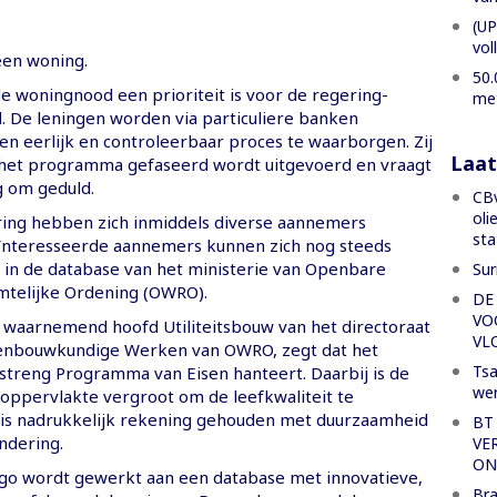
(UP
vol
een woning.
50.
de woningnood een prioriteit is voor de regering-
met
. De leningen worden via particuliere banken
en eerlijk en controleerbaar proces te waarborgen. Zij
Laat
het programma gefaseerd wordt uitgevoerd en vraagt
 om geduld.
CBv
oli
ring hebben zich inmiddels diverse aannemers
sta
ïnteresseerde aannemers kunnen zich nog steeds
in de database van het ministerie van Openbare
Sur
telijke Ordening (OWRO).
DE
VO
 waarnemend hoofd Utiliteitsbouw van het directoraat
VL
enbouwkundige Werken van OWRO, zegt dat het
Tsa
 streng Programma van Eisen hanteert. Daarbij is de
we
ppervlakte vergroot om de leefkwaliteit te
is nadrukkelijk rekening gehouden met duurzaamheid
BT
ndering.
VE
ON
o wordt gewerkt aan een database met innovatieve,
Bra