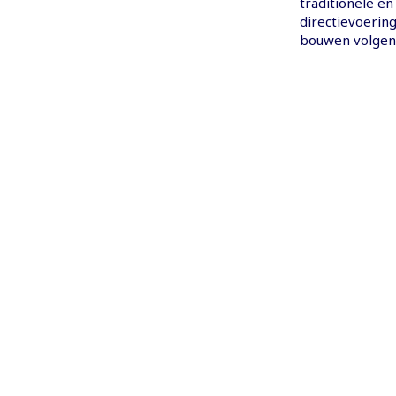
traditionele e
directievoerin
bouwen volgens