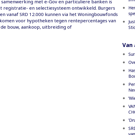
 samenwerking met e-Gov en particuliere banken is
Her
t registratie- en selectiesysteem ontwikkeld. Burgers
spe
en vanaf SRD 12.000 kunnen via het Woningbouwfonds
 komen voor hypotheken tegen rentepercentages van
Jus
de bouw, aankoop, uitbreiding of
Sti
Van a
Sur
Ove
Has
Bou
Per
Ned
‘Wi
VA
CH
’Dr
SRD
van