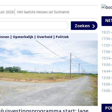
ust 2026
Het laatste nieuws uit Suriname
NE
Zoeken
19:21
- M
innen
|
Opmerkelijk
|
Overheid
|
Politiek
17:50
-
17:05
- 
17:00
-
15:54
-
15:00
- M
14:44
- 
13:56
- 
13:06
- 
13:00
- 
PO
Huisvestingsprogramma start: lage