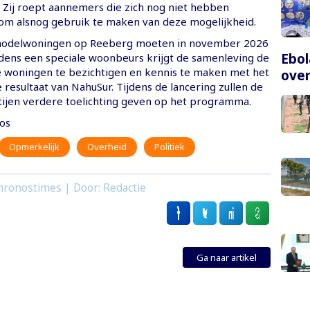
. Zij roept aannemers die zich nog niet hebben
m alsnog gebruik te maken van deze mogelijkheid.
modelwoningen op Reeberg moeten in november 2026
Ebol
ijdens een speciale woonbeurs krijgt de samenleving de
 woningen te bezichtigen en kennis te maken met het
over
 resultaat van NahuSur. Tijdens de lancering zullen de
ijen verdere toelichting geven op het programma.
os
Opmerkelijk
Overheid
Politiek
hronostimes | Door: Redactie
Ga naar artikel