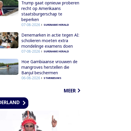
Trump gaat opnieuw proberen
recht op Amerikaans
staatsburgerschap te
beperken
07-08-2026
SURINAME HERALD
Denemarken in actie tegen AI:
scholieren moeten extra
mondelinge examens doen
07-08-2026
SURINAME HERALD
Hoe Gambiaanse vrouwen de
mangroves herstellen die
Banjul beschermen
06-08-2026
STARNIEUWS
MEER
DERLAND