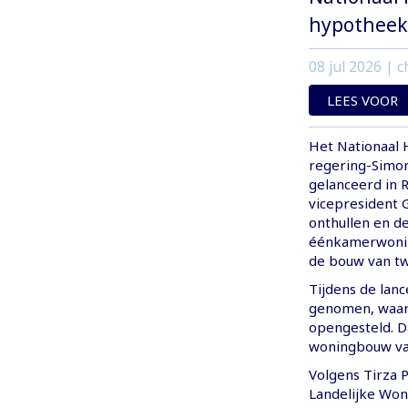
hypotheek
08 jul 2026
| c
LEES VOOR
Het Nationaal 
regering-Simon
gelanceerd in R
vicepresident 
onthullen en d
éénkamerwoning
de bouw van t
Tijdens de lanc
genomen, waarm
opengesteld. D
woningbouw van
Volgens Tirza 
Landelijke Won