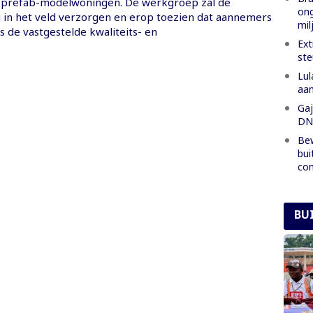
n prefab-modelwoningen. De werkgroep zal de
ong
g in het veld verzorgen en erop toezien dat aannemers
mil
 de vastgestelde kwaliteits- en
Ext
ste
Lul
aan
Gaj
DNA
Bew
bui
co
BU