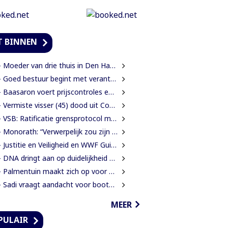
T BINNEN
oeder van drie thuis in Den Haag doodgeschoten; verdachte ex-partner opgepakt na vluchten
 Goed bestuur begint met verantwoording afleggen
Baasaron voert prijscontroles en toezicht op voedselveiligheid op
 Vermiste visser (45) dood uit Coesewijnerivier gehaald
 VSB: Ratificatie grensprotocol mag geen blanco cheque zijn
onorath: “Verwerpelijk zou zijn wanneer we de dingen zouden bedekken met de mantel der liefde”
Justitie en Veiligheid en WWF Guianas verkennen verdere samenwerking
DNA dringt aan op duidelijkheid over oorzaak massale vissterfte
Palmentuin maakt zich op voor kleurrijke viering Dag der Inheemsen
Sadi vraagt aandacht voor boothouders en overbelasting Wijdenboschbrug
MEER
PULAIR