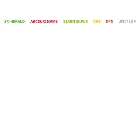
Overslaan
en
naar
SR-HERALD
ABCSURINAME
STARNIEUWS
CDS
KPS
UNITED 
de
inhoud
gaan