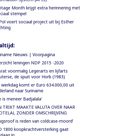
itage Month krijgt extra herinnering met
ciaal stempel
Pol voert sociaal project uit bij Esther
chting
ltijd:
iname Nieuws | Voorpagina
rzicht leningen NDP 2015 -2020
rat voormalig Legerarts en lijfarts
terse, de spuit voor Horb (1983)
 werkdag komt er Euro 634.000,00 uit
erland naar Suriname
e is meneer Badjalala’
N TRIKT MAAKTE VALUTA OVER NAAR
OTELAL ZONDER OMSCHRIJVING
ugsroof is reden van coldcase-moord’
 1800 koopkrachtversterking gaat
daag in