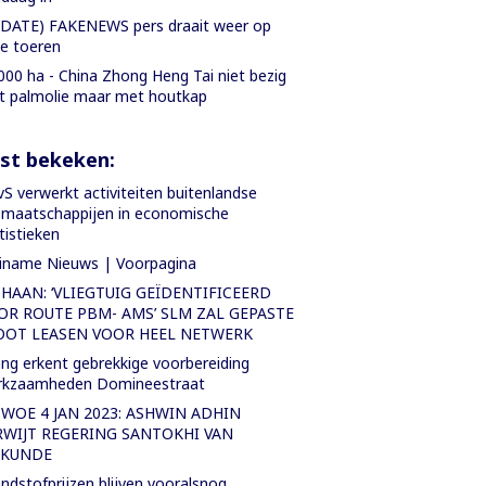
DATE) FAKENEWS pers draait weer op
le toeren
000 ha - China Zhong Heng Tai niet bezig
 palmolie maar met houtkap
st bekeken:
S verwerkt activiteiten buitenlandse
emaatschappijen in economische
tistieken
iname Nieuws | Voorpagina
 HAAN: ‘VLIEGTUIG GEÏDENTIFICEERD
OR ROUTE PBM- AMS’ SLM ZAL GEPASTE
OOT LEASEN VOOR HEEL NETWERK
ng erkent gebrekkige voorbereiding
rkzaamheden Domineestraat
 WOE 4 JAN 2023: ASHWIN ADHIN
RWIJT REGERING SANTOKHI VAN
KUNDE
ndstofprijzen blijven vooralsnog