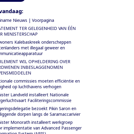
vandaag:
iname Nieuws | Voorpagina
ATEMENT TER GELEGENHEID VAN ÉÉN
AR MINISTERSCHAP
oners Kalebaskreek onderscheppen
tenlanders met illegaal geweer en
mmunicatieapparatuur
RLEMENT WIL OPHELDERING OVER
RDWENEN INBESLAGGENOMEN
VENSMIDDELEN
ionale commissies moeten efficiëntie en
ligheid op luchthavens verhogen
ister Landveld installeert Nationale
gerluchtvaart Faciliteringscommissie
eringsdelegatie bezoekt Pikin Saron en
iggende dorpen langs de Saramaccarivier
ister Monorath installeert werkgroep
r implementatie van Advanced Passenger
ormation System (APIS)