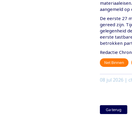
materiaaleisen
aangemeld op o
De eerste 27 
gereed zijn. T
gelegenheid de
eerste tastbare
betrokken part
Redactie Chron
Net Binnen
08 jul 2026
| c
Ga terug