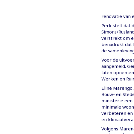
renovatie van 
Perk stelt dat 
Simons/Rusland
verstrekt om e
benadrukt dat 
de samenleving
Voor de uitvoe
aangemeld. Ge
laten opnemen 
Werken en Ruim
Eline Marengo,
Bouw- en Sted
ministerie een
minimale woono
verbeteren en 
en klimaatvera
Volgens Mareng