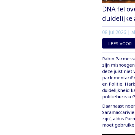
DNA fel ove
duidelijke
08 jul 2026
| a
LEES VOOR
Rabin Parmessar
zijn misnoegen
deze juist nie
parlementariërs
en Politie, Ha
duidelijkheid k
politiebureau G
Daarnaast noem
Saramaccarivier
zijn’, aldus Pa
moet gebruiken