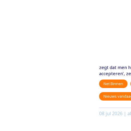
zegt dat men he
accepteren’, ze
Net Binnen
Nieuws vandaa
08 jul 2026
| a