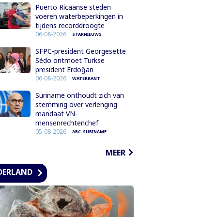
Puerto Ricaanse steden
voeren waterbeperkingen in
tijdens recorddroogte
06-08-2026
STARNIEUWS
SFPC-president Georgesette
Sédo ontmoet Turkse
president Erdoğan
06-08-2026
WATERKANT
Suriname onthoudt zich van
stemming over verlenging
mandaat VN-
mensenrechtenchef
05-08-2026
ABC-SURINAME
MEER
DERLAND