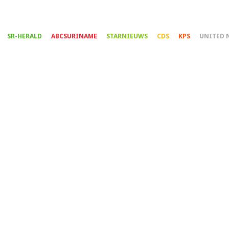
Overslaan
en
naar
SR-HERALD
ABCSURINAME
STARNIEUWS
CDS
KPS
UNITED 
de
inhoud
gaan