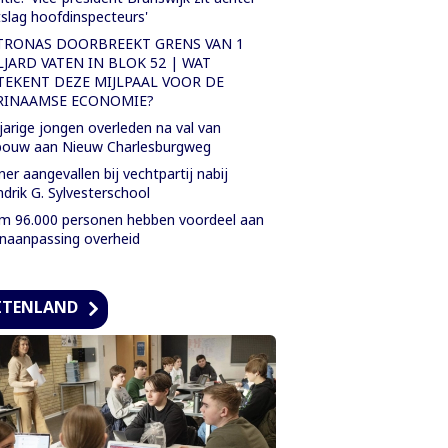
slag hoofdinspecteurs'
TRONAS DOORBREEKT GRENS VAN 1
LJARD VATEN IN BLOK 52 | WAT
TEKENT DEZE MIJLPAAL VOOR DE
RINAAMSE ECONOMIE?
jarige jongen overleden na val van
bouw aan Nieuw Charlesburgweg
ner aangevallen bij vechtpartij nabij
drik G. Sylvesterschool
m 96.000 personen hebben voordeel aan
naanpassing overheid
ITENLAND