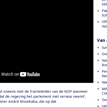
VE
Pak
SU
Off
Hui
Van a
Sur
Ove
Has
Bou
Per
Ned
‘Wi
VA
uut oneens met de fractieleider van de NDP wanneer
CH
dat de regering het parlement niet serieus neemt’,
’Dr
ster André Misiekaba, die op dat
SRD