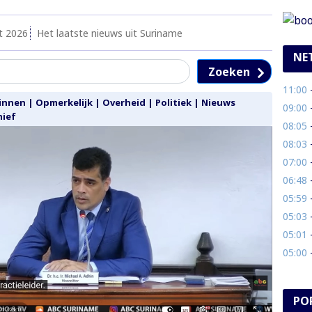
t 2026
Het laatste nieuws uit Suriname
NE
Zoeken
11:00
- 
innen
|
Opmerkelijk
|
Overheid
|
Politiek
|
Nieuws
09:00
- 
hief
08:05
- 
08:03
- 
07:00
-
06:48
- 
05:59
- 
05:03
- 
05:01
- 
05:00
- 
PO