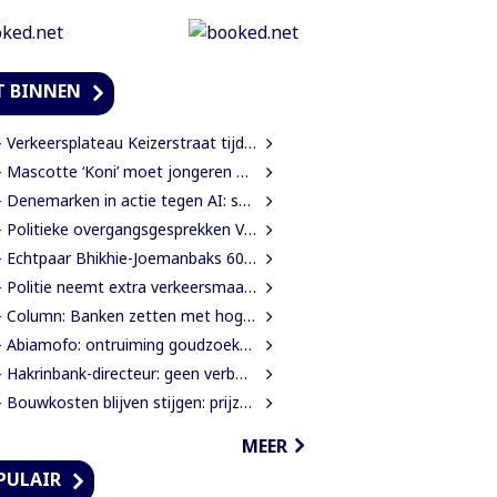
T BINNEN
Verkeersplateau Keizerstraat tijdelijk weggehaald vanwege chaos rond Domineestraat
Mascotte ‘Koni’ moet jongeren anders laten kijken naar Surinaamse houtsector
Denemarken in actie tegen AI: scholieren moeten extra mondelinge examens doen
Politieke overgangsgesprekken Venezuela beginnen zonder Machado
 Echtpaar Bhikhie-Joemanbaks 60 jaar getrouwd
Politie neemt extra verkeersmaatregelen rond afgesloten Domineestraat
Column: Banken zetten met hogere ATM-tarieven digitale economie op achterstand
Abiamofo: ontruiming goudzoekers nodig na dodelijke risico’s in Moeroekreek en 21 Bergi
Hakrinbank-directeur: geen verborgen motieven bij verkoop DSB-belang
Bouwkosten blijven stijgen: prijzen in een jaar tijd gemiddeld 7,3% hoger
MEER
PULAIR