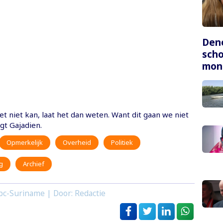
Dene
scho
mon
t niet kan, laat het dan weten. Want dit gaan we niet
gt Gajadien.
Opmerkelijk
Overheid
Politiek
g
Archief
bc-Suriname | Door: Redactie