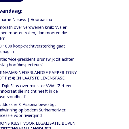
vandaag:
iname Nieuws | Voorpagina
orath over verdwenen kwik: “Als er
pen moeten rollen, dan moeten die
len”
 1800 koopkrachtversterking gaat
daag in
tle: 'Vice-president Brunswijk zit achter
slag hoofdinspecteurs'
RINAAMS-NEDERLANDSE RAPPER TONY
OTT (54) IN LAATSTE LEVENSFASE
 Dijk-Silos over minister VWA: “Zet een
hnocraat die inzicht heeft in de
ksgezondheid”
ddossier 8: Asabina bevestigt
dwinning op bodem Surinamerivier:
cessie voor riviergrind
MONS KIEST VOOR LEGALISATIE BOVEN
TZETTING VAN LANGDURIG