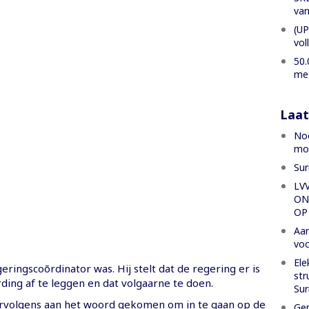
van
(UP
vol
50.
met
Laat
Noe
moe
Sur
LV
ON
OP
Aan
voo
Ele
ingscoõrdinator was. Hij stelt dat de regering er is
str
ing af te leggen en dat volgaarne te doen.
Su
rvolgens aan het woord gekomen om in te gaan op de
Gen