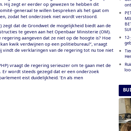
n. Hij zegt er eerder op gewezen te hebben dit
ont
omité-generaal te willen bespreken als het gaat om
PE
gen, zodat het onderzoek niet wordt verstoord.
MI
BE
) zegt dat de Grondwet de mogelijkheid biedt aan de
SU
structies te geven aan het Openbaar Ministerie (OM).
12-
e regering aangeven dat ze niet op de hoogte is? Hoe
ge
kan kwik verdwijnen op een politiebureau?’, vraagt
Hij vindt de verklaringen van de regering tot nu toe niet
Tie
Hen
Rui
(VHP) vraagt de regering serieuzer om te gaan met de
loo
 Er wordt steeds gezegd dat er een onderzoek
parlement eist duidelijkheid. ‘En als men
BU