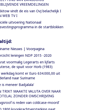
RBLIJVENDE VREEMDELINGEN
kitow vindt de eis van OvJ belachelijk I
N WEB TV I
iciële uitvoering Nationaal
svestingsprogramma in de startblokken
ltijd:
iname Nieuws | Voorpagina
rzicht leningen NDP 2015 -2020
rat voormalig Legerarts en lijfarts
terse, de spuit voor Horb (1983)
 werkdag komt er Euro 634.000,00 uit
erland naar Suriname
e is meneer Badjalala’
N TRIKT MAAKTE VALUTA OVER NAAR
OTELAL ZONDER OMSCHRIJVING
ugsroof is reden van coldcase-moord’
 1800 koopkrachtversterking gaat