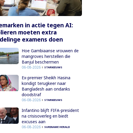
marken in actie tegen AI:
lieren moeten extra
delinge examens doen
Hoe Gambiaanse vrouwen de
mangroves herstellen die
Banjul beschermen
06-08-2026
STARNIEUWS
Ex-premier Sheikh Hasina
kondigt terugkeer naar
Bangladesh aan ondanks
doodstraf
06-08-2026
STARNIEUWS
Infantino blijft FIFA-president
na crisisoverleg en biedt
excuses aan
06-08-2026
SURINAME HERALD