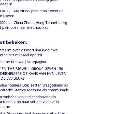
daag in
DATE) FAKENEWS pers draait weer op
le toeren
000 ha - China Zhong Heng Tai niet bezig
 palmolie maar met houtkap
st bekeken:
rsalim over vissoort liba kwie: “We
ten het massaal opeten”
iname Nieuws | Voorpagina
V EN THE BIGWILL GROUP GEVEN 150
DERNEMERS DE KANS VAN HUN LEVEN
 DE LVV BEURS
deelhouders DSB zetten vraagtekens bij
rdracht Stanley Mathura als commissaris
ktronische verkeershandhaving als
ucturele stap naar veiliger verkeer in
riname
tle: 'Vice-president Brunswijk zit achter