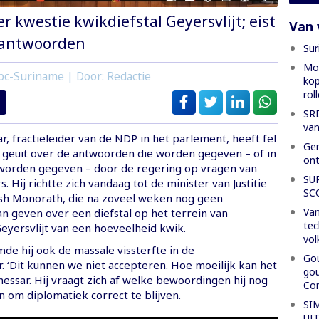
r kwestie kwikdiefstal Geyersvlijt; eist
Van 
 antwoorden
Sur
Mon
bc-Suriname | Door: Redactie
kop
rol
SRD
van
, fractieleider van de NDP in het parlement, heeft fel
Gen
 geuit over de antwoorden die worden gegeven – of in
ont
t worden gegeven – door de regering op vragen van
SU
. Hij richtte zich vandaag tot de minister van Justitie
SC
rish Monorath, die na zoveel weken nog geen
Van
an geven over een diefstal op het terrein van
tec
eyersvlijt van een hoeveelheid kwik.
vol
de hij ook de massale vissterfte in de
Gou
. ‘Dit kunnen we niet accepteren. Hoe moeilijk kan het
gou
rmessar. Hij vraagt zich af welke bewoordingen hij nog
Con
 om diplomatiek correct te blijven.
SI
UI