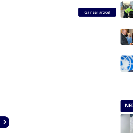
Ga naar artikel
NE
n