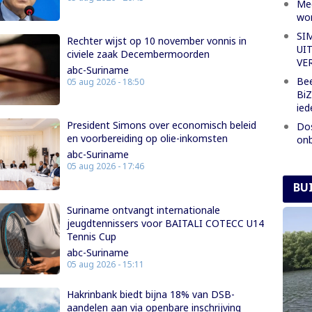
Mee
wor
SI
Rechter wijst op 10 november vonnis in
UI
civiele zaak Decembermoorden
VE
abc-Suriname
Bee
05 aug 2026 - 18:50
BiZ
ied
President Simons over economisch beleid
Dos
en voorbereiding op olie-inkomsten
onb
abc-Suriname
05 aug 2026 - 17:46
BU
Suriname ontvangt internationale
jeugdtennissers voor BAITALI COTECC U14
Tennis Cup
abc-Suriname
05 aug 2026 - 15:11
Hakrinbank biedt bijna 18% van DSB-
aandelen aan via openbare inschrijving