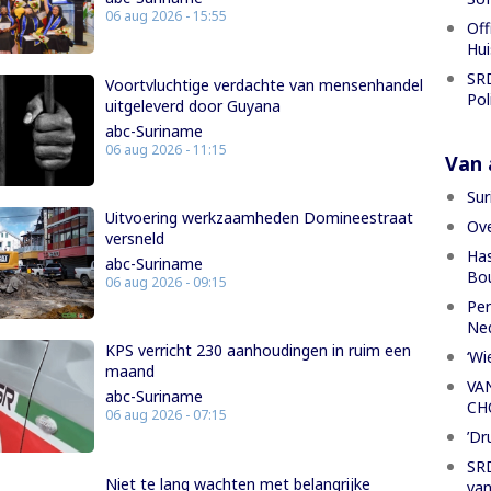
06 aug 2026 - 15:55
Off
Hui
SRD
Voortvluchtige verdachte van mensenhandel
Pol
uitgeleverd door Guyana
abc-Suriname
06 aug 2026 - 11:15
Van a
Sur
Uitvoering werkzaamheden Domineestraat
Ove
versneld
Has
abc-Suriname
Bou
06 aug 2026 - 09:15
Per
Ned
KPS verricht 230 aanhoudingen in ruim een
‘Wi
maand
VA
abc-Suriname
CH
06 aug 2026 - 07:15
’Dr
SRD
Niet te lang wachten met belangrijke
van