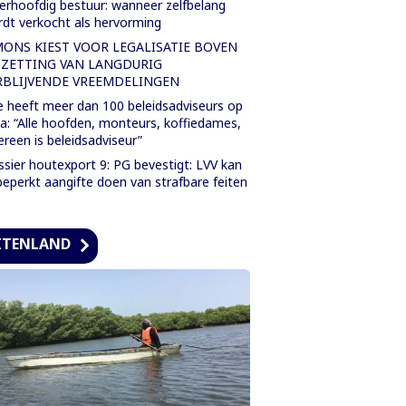
rhoofdig bestuur: wanneer zelfbelang
dt verkocht als hervorming
MONS KIEST VOOR LEGALISATIE BOVEN
TZETTING VAN LANGDURIG
RBLIJVENDE VREEMDELINGEN
 heeft meer dan 100 beleidsadviseurs op
a: “Alle hoofden, monteurs, koffiedames,
ereen is beleidsadviseur”
sier houtexport 9: PG bevestigt: LVV kan
eperkt aangifte doen van strafbare feiten
ITENLAND