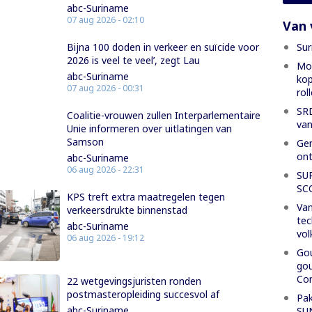
abc-Suriname
07 aug 2026 - 02:10
Van 
Sur
Bijna 100 doden in verkeer en suïcide voor
2026 is veel te veel’, zegt Lau
Mon
abc-Suriname
kop
07 aug 2026 - 00:31
rol
SRD
Coalitie-vrouwen zullen Interparlementaire
van
Unie informeren over uitlatingen van
Samson
Gen
ont
abc-Suriname
06 aug 2026 - 22:31
SU
SC
KPS treft extra maatregelen tegen
Van
verkeersdrukte binnenstad
tec
abc-Suriname
vol
06 aug 2026 - 19:12
Gou
gou
Con
22 wetgevingsjuristen ronden
postmasteropleiding succesvol af
Pak
abc-Suriname
SU