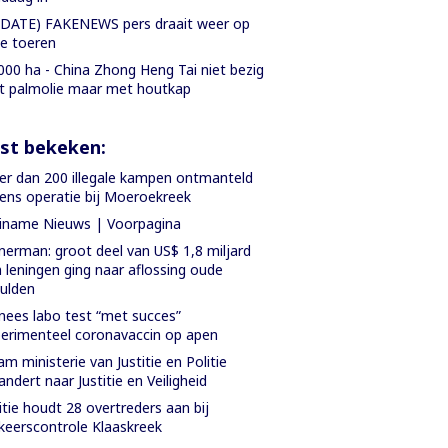
DATE) FAKENEWS pers draait weer op
le toeren
000 ha - China Zhong Heng Tai niet bezig
 palmolie maar met houtkap
st bekeken:
r dan 200 illegale kampen ontmanteld
dens operatie bij Moeroekreek
iname Nieuws | Voorpagina
nerman: groot deel van US$ 1,8 miljard
 leningen ging naar aflossing oude
ulden
nees labo test “met succes”
erimenteel coronavaccin op apen
m ministerie van Justitie en Politie
andert naar Justitie en Veiligheid
itie houdt 28 overtreders aan bij
keerscontrole Klaaskreek