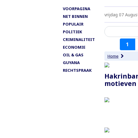
VOORPAGINA
vrijdag 07 Augus
NET BINNEN
POPULAIR
POLITIEK
CRIMINALITEIT
Paginering
1
ECONOMIE
OIL & GAS
Home
GUYANA
RECHTSPRAAK
Paginering
Hakrinban
motieven 