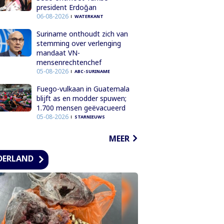
president Erdoğan
06-08-2026
WATERKANT
Suriname onthoudt zich van
stemming over verlenging
mandaat VN-
mensenrechtenchef
05-08-2026
ABC-SURINAME
Fuego-vulkaan in Guatemala
blijft as en modder spuwen;
1.700 mensen geëvacueerd
05-08-2026
STARNIEUWS
MEER
DERLAND