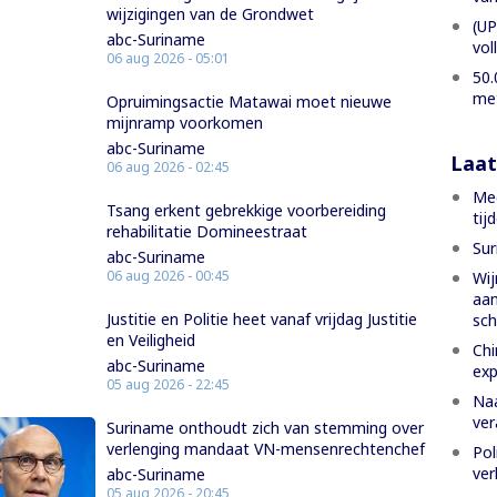
wijzigingen van de Grondwet
(UP
abc-Suriname
vol
06 aug 2026 - 05:01
50.
met
Opruimingsactie Matawai moet nieuwe
mijnramp voorkomen
abc-Suriname
Laat
06 aug 2026 - 02:45
Mee
Tsang erkent gebrekkige voorbereiding
tij
rehabilitatie Domineestraat
Sur
abc-Suriname
06 aug 2026 - 00:45
Wij
aan
Justitie en Politie heet vanaf vrijdag Justitie
sch
en Veiligheid
Chi
abc-Suriname
exp
05 aug 2026 - 22:45
Naa
ver
Suriname onthoudt zich van stemming over
verlenging mandaat VN-mensenrechtenchef
Pol
ver
abc-Suriname
05 aug 2026 - 20:45