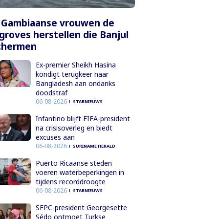
 Gambiaanse vrouwen de
roves herstellen die Banjul
chermen
Ex-premier Sheikh Hasina
kondigt terugkeer naar
Bangladesh aan ondanks
doodstraf
06-08-2026
STARNIEUWS
Infantino blijft FIFA-president
na crisisoverleg en biedt
excuses aan
06-08-2026
SURINAME HERALD
Puerto Ricaanse steden
voeren waterbeperkingen in
tijdens recorddroogte
06-08-2026
STARNIEUWS
SFPC-president Georgesette
Sédo ontmoet Turkse