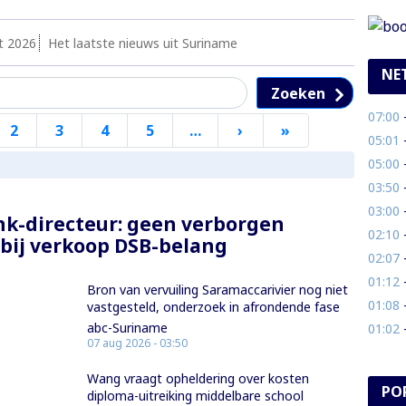
t 2026
Het laatste nieuws uit Suriname
NE
Zoeken
07:00
-
2
3
4
5
…
›
Volgende
»
Laatste
05:01
- 
pagina
pagina
05:00
- 
03:50
- 
03:00
- 
k-directeur: geen verborgen
02:10
- 
bij verkoop DSB-belang
02:07
- 
01:12
- 
Bron van vervuiling Saramaccarivier nog niet
01:08
- 
vastgesteld, onderzoek in afrondende fase
abc-Suriname
01:02
-
07 aug 2026 - 03:50
Wang vraagt opheldering over kosten
PO
diploma-uitreiking middelbare school