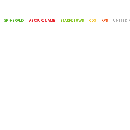
Overslaan
en
naar
SR-HERALD
ABCSURINAME
STARNIEUWS
CDS
KPS
UNITED 
de
inhoud
gaan