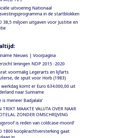
iciële uitvoering Nationaal
svestingsprogramma in de startblokken
 38,5 miljoen uitgaven voor Justitie en
itie
ltijd:
iname Nieuws | Voorpagina
rzicht leningen NDP 2015 -2020
rat voormalig Legerarts en lijfarts
terse, de spuit voor Horb (1983)
 werkdag komt er Euro 634.000,00 uit
erland naar Suriname
e is meneer Badjalala’
N TRIKT MAAKTE VALUTA OVER NAAR
OTELAL ZONDER OMSCHRIJVING
ugsroof is reden van coldcase-moord’
 1800 koopkrachtversterking gaat
daag in