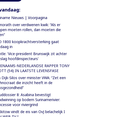
vandaag:
iname Nieuws | Voorpagina
orath over verdwenen kwik: “Als er
pen moeten rollen, dan moeten die
len”
 1800 koopkrachtversterking gaat
daag in
tle: 'Vice-president Brunswijk zit achter
slag hoofdinspecteurs'
RINAAMS-NEDERLANDSE RAPPER TONY
OTT (54) IN LAATSTE LEVENSFASE
 Dijk-Silos over minister VWA: “Zet een
hnocraat die inzicht heeft in de
ksgezondheid”
ddossier 8: Asabina bevestigt
dwinning op bodem Surinamerivier:
cessie voor riviergrind
kitow vindt de eis van OvJ belachelijk I
N WEB TV I