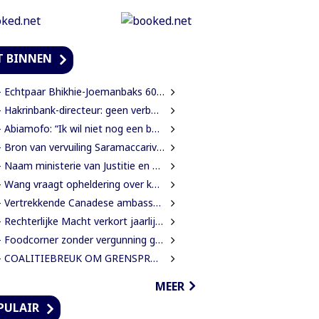
T BINNEN
 Echtpaar Bhikhie-Joemanbaks 60 jaar getrouwd
Hakrinbank-directeur: geen verborgen motieven bij verkoop DSB-belang
Abiamofo: “Ik wil niet nog een bodybag sturen naar dat gebied”
Bron van vervuiling Saramaccarivier nog niet vastgesteld, onderzoek in afrondende fase
Naam ministerie van Justitie en Politie verandert naar Justitie en Veiligheid
Wang vraagt opheldering over kosten diploma-uitreiking middelbare school
Vertrekkende Canadese ambassadeur wil grotere rol voor Canada in Suriname
Rechterlijke Macht verkort jaarlijkse zittingsvrije periode naar één maand
Foodcorner zonder vergunning gesloten tijdens derde dag integrale controles
 COALITIEBREUK OM GRENSPROTOCOL ONWAARSCHIJNLIJK
MEER
PULAIR