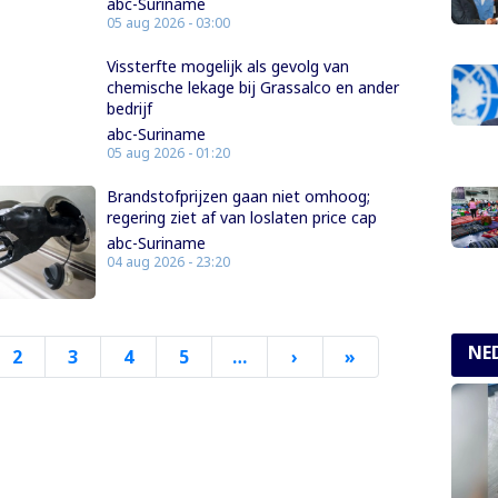
abc-Suriname
05 aug 2026 - 03:00
Vissterfte mogelijk als gevolg van
chemische lekage bij Grassalco en ander
bedrijf
abc-Suriname
05 aug 2026 - 01:20
Brandstofprijzen gaan niet omhoog;
regering ziet af van loslaten price cap
abc-Suriname
04 aug 2026 - 23:20
NE
2
3
4
5
…
›
Volgende
»
Laatste
pagina
pagina