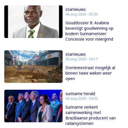
starnieuws
06-aug-2026 - 05:00
Gouddossier 8: Asabina
bevestigt goudwinning op
bodem Surinamerivier:
Concessie voor riviergrind
starnieuws
06-aug-2026 - 04:17
Domineestraat mogelijk al
binnen twee weken weer
open
suriname herald
06-aug-2026 - 04:02
Suriname verkent
samenwerking met
Braziliaanse producent van
radarsystemen