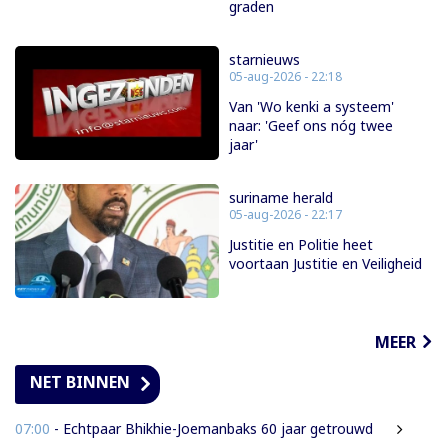
graden
starnieuws
05-aug-2026 - 22:18
Van 'Wo kenki a systeem'
naar: 'Geef ons nóg twee
jaar'
suriname herald
05-aug-2026 - 22:17
Justitie en Politie heet
voortaan Justitie en Veiligheid
MEER
NET BINNEN
07:00
- Echtpaar Bhikhie-Joemanbaks 60 jaar getrouwd