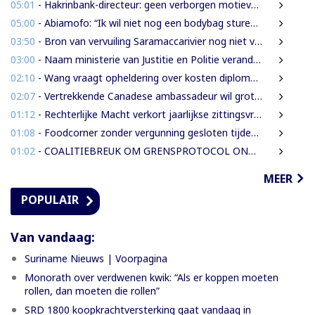
05:01
- Hakrinbank-directeur: geen verborgen motieven bij verkoop DSB-belang
05:00
- Abiamofo: “Ik wil niet nog een bodybag sturen naar dat gebied”
03:50
- Bron van vervuiling Saramaccarivier nog niet vastgesteld, onderzoek in afrondende fase
03:00
- Naam ministerie van Justitie en Politie verandert naar Justitie en Veiligheid
02:10
- Wang vraagt opheldering over kosten diploma-uitreiking middelbare school
02:07
- Vertrekkende Canadese ambassadeur wil grotere rol voor Canada in Suriname
01:12
- Rechterlijke Macht verkort jaarlijkse zittingsvrije periode naar één maand
01:08
- Foodcorner zonder vergunning gesloten tijdens derde dag integrale controles
01:02
- COALITIEBREUK OM GRENSPROTOCOL ONWAARSCHIJNLIJK
MEER
POPULAIR
Van vandaag:
Suriname Nieuws | Voorpagina
Monorath over verdwenen kwik: “Als er koppen moeten
rollen, dan moeten die rollen”
SRD 1800 koopkrachtversterking gaat vandaag in