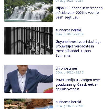
07-aug-2026 - 00:31
Bijna 100 doden in verkeer en
suïcide voor 2026 is veel te
veel’, zegt Lau
suriname herald
06-aug-2026 - 23:39
Guyana levert voortvluchtige
vrouwelijke verdachte in
mensenhandel uit aan
Suriname
chronostimes
06-aug-2026 - 22:10
Pawiroredjo uit zorgen over
goudwinning Klaaskreek en
geluidsoverlast
suriname herald
06-aug-2026 - 22:02