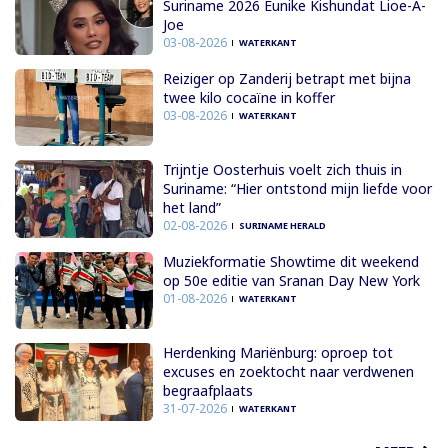
Suriname 2026 Eunike Kishundat Lioe-A-
Joe
03-08-2026
WATERKANT
Reiziger op Zanderij betrapt met bijna
twee kilo cocaïne in koffer
03-08-2026
WATERKANT
Trijntje Oosterhuis voelt zich thuis in
Suriname: “Hier ontstond mijn liefde voor
het land”
02-08-2026
SURINAME HERALD
Muziekformatie Showtime dit weekend
op 50e editie van Sranan Day New York
01-08-2026
WATERKANT
Herdenking Mariënburg: oproep tot
excuses en zoektocht naar verdwenen
begraafplaats
31-07-2026
WATERKANT