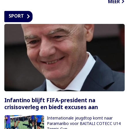
MEER
SPORT
Infantino blijft FIFA-president na
crisisoverleg en biedt excuses aan
Internationale jeugdtop komt naar
Paramaribo voor BAITALI COTECC U14
Tennis Cup