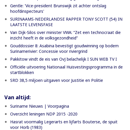
Gentle: 'Vice-president Brunswijk zit achter ontslag
hoofdinspecteurs'
SURINAAMS-NEDERLANDSE RAPPER TONY SCOTT (54) IN
LAATSTE LEVENSFASE
Van Dijk-Silos over minister VWA: “Zet een technocraat die
inzicht heeft in de volksgezondheid”
Gouddossier 8: Asabina bevestigt goudwinning op bodem
Surinamerivier: Concessie voor riviergrind
Pakkitow vindt de eis van OvJ belachelijk I SUN WEB TV I
Officiële uitvoering Nationaal Huisvestingsprogramma in de
startblokken
SRD 38,5 miljoen uitgaven voor Justitie en Politie
Van altijd:
Suriname Nieuws | Voorpagina
Overzicht leningen NDP 2015 -2020
Hasrat voormalig Legerarts en lijfarts Bouterse, de spuit
voor Horb (1983)