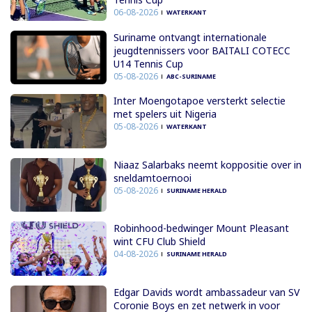
06-08-2026
WATERKANT
Suriname ontvangt internationale
jeugdtennissers voor BAITALI COTECC
U14 Tennis Cup
05-08-2026
ABC-SURINAME
Inter Moengotapoe versterkt selectie
met spelers uit Nigeria
05-08-2026
WATERKANT
Niaaz Salarbaks neemt koppositie over in
sneldamtoernooi
05-08-2026
SURINAME HERALD
Robinhood-bedwinger Mount Pleasant
wint CFU Club Shield
04-08-2026
SURINAME HERALD
Edgar Davids wordt ambassadeur van SV
Coronie Boys en zet netwerk in voor