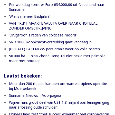
Per werkdag komt er Euro 634.000,00 uit Nederland naar
Suriname
‘Wie is meneer Badjalala’
VAN TRIKT MAAKTE VALUTA OVER NAAR CHOTELAL
ZONDER OMSCHRIJVING
’Drugsroof is reden van coldcase-moord’
SRD 1800 koopkrachtversterking gaat vandaag in
(UPDATE) FAKENEWS pers draait weer op volle toeren
50.000 ha - China Zhong Heng Tai niet bezig met palmolie
maar met houtkap
Laatst bekeken:
Meer dan 200 illegale kampen ontmanteld tijdens operatie
bij Moeroekreek
Suriname Nieuws | Voorpagina
Wijnerman: groot deel van US$ 1,8 miljard aan leningen ging
naar aflossing oude schulden
Chinees labo test “met succes” experimenteel coronavaccin