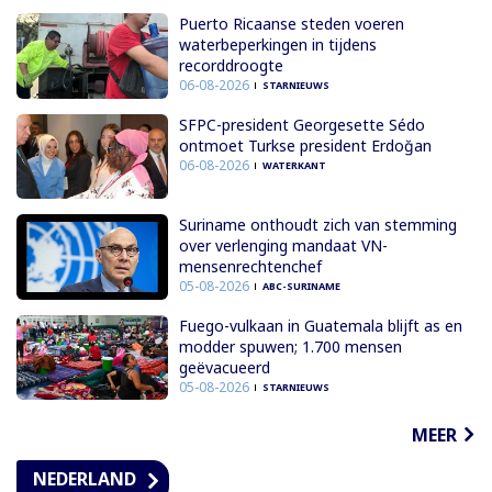
Puerto Ricaanse steden voeren
waterbeperkingen in tijdens
recorddroogte
06-08-2026
STARNIEUWS
SFPC-president Georgesette Sédo
ontmoet Turkse president Erdoğan
06-08-2026
WATERKANT
Suriname onthoudt zich van stemming
over verlenging mandaat VN-
mensenrechtenchef
05-08-2026
ABC-SURINAME
Fuego-vulkaan in Guatemala blijft as en
modder spuwen; 1.700 mensen
geëvacueerd
05-08-2026
STARNIEUWS
MEER
NEDERLAND