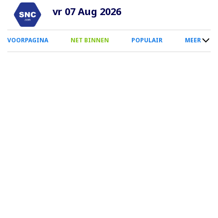
Overslaan
vr 07 Aug 2026
en
naar
0
VOORPAGINA
NET BINNEN
POPULAIR
MEER
de
Smartphone
inhoud
Menu
gaan