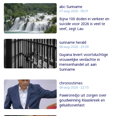
abc-Suriname
07-aug-2026 - 00:31
Bijna 100 doden in verkeer en
suïcide voor 2026 is veel te
veel’, zegt Lau
suriname herald
06-aug-2026 - 23:39
Guyana levert voortvluchtige
vrouwelijke verdachte in
mensenhandel uit aan
Suriname
chronostimes
06-aug-2026 - 22:10
Pawiroredjo uit zorgen over
goudwinning Klaaskreek en
geluidsoverlast