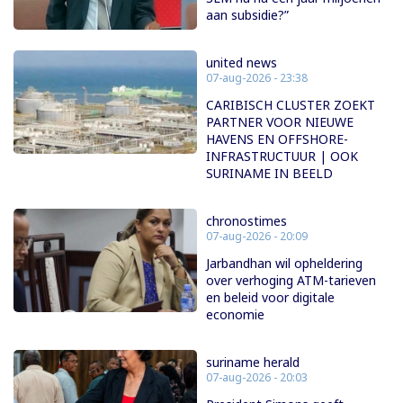
aan subsidie?”
united news
07-aug-2026 - 23:38
CARIBISCH CLUSTER ZOEKT
PARTNER VOOR NIEUWE
HAVENS EN OFFSHORE-
INFRASTRUCTUUR | OOK
SURINAME IN BEELD
chronostimes
07-aug-2026 - 20:09
Jarbandhan wil opheldering
over verhoging ATM-tarieven
en beleid voor digitale
economie
suriname herald
07-aug-2026 - 20:03