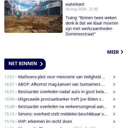
waterkant
06-aug-2026 - 21:00
Tsang: “Binnen twee weken
denk ik dat we klaar moeten
zijn met werkzaamheden
Domineestraat”
MEER
NET BINNEN
17:01
- Mathoera pleit voor ministerie van Veiligheid met veiligheidsdiensten onder één paraplu
16:31
- ABOP: Afkomst mag kansen van Surinamers niet bepalen
16:21
- Bestuurder overleden nadat auto in goot belandt
16:09
- Uitgezaaide prostaatkanker treft Joe Biden zwaar, oud-president kampt met hevige pijn
15:28
- Bestuurder overleden na verkeersongeval aan Commissaris Weythingweg
15:13
- Simons: overheid stelt middelen beschikbaar voor onderzoek na Heritage Month 2026
15:10
- VHP: erkennen én recht doen