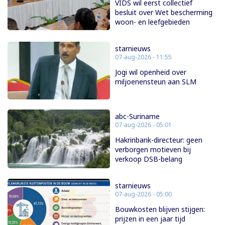
VIDS wil eerst collectief
besluit over Wet bescherming
woon- en leefgebieden
starnieuws
07-aug-2026 - 11:55
Jogi wil openheid over
miljoenensteun aan SLM
abc-Suriname
07-aug-2026 - 05:01
Hakrinbank-directeur: geen
verborgen motieven bij
verkoop DSB-belang
starnieuws
07-aug-2026 - 05:00
Bouwkosten blijven stijgen:
prijzen in een jaar tijd