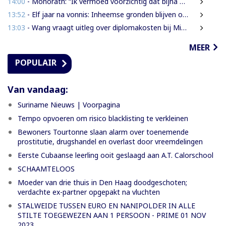
14:00
- Monorath: “Ik vermoed voorzichtig dat bijna 30% personen in gevangenissen oplichters zijn”
13:52
- Elf jaar na vonnis: Inheemse gronden blijven onbeschermd in Suriname
13:03
- Wang vraagt uitleg over diplomakosten bij Miranda Lyceum
MEER
POPULAIR
Van vandaag:
Suriname Nieuws | Voorpagina
Tempo opvoeren om risico blacklisting te verkleinen
Bewoners Tourtonne slaan alarm over toenemende
prostitutie, drugshandel en overlast door vreemdelingen
Eerste Cubaanse leerling ooit geslaagd aan A.T. Calorschool
SCHAAMTELOOS
Moeder van drie thuis in Den Haag doodgeschoten;
verdachte ex-partner opgepakt na vluchten
STALWEIDE TUSSEN EURO EN NANIPOLDER IN ALLE
STILTE TOEGEWEZEN AAN 1 PERSOON - PRIME 01 NOV
2023