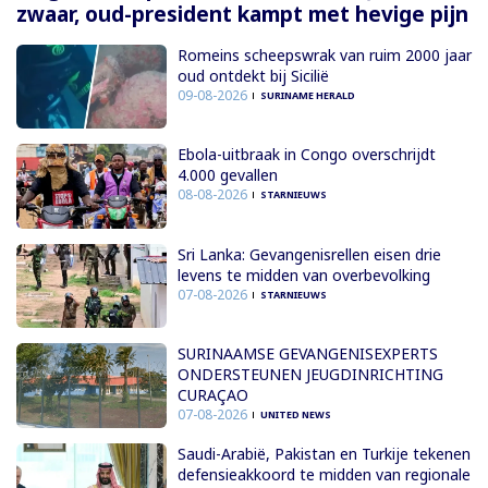
zwaar, oud-president kampt met hevige pijn
Romeins scheepswrak van ruim 2000 jaar
oud ontdekt bij Sicilië
09-08-2026
SURINAME HERALD
Ebola-uitbraak in Congo overschrijdt
4.000 gevallen
08-08-2026
STARNIEUWS
Sri Lanka: Gevangenisrellen eisen drie
levens te midden van overbevolking
07-08-2026
STARNIEUWS
SURINAAMSE GEVANGENISEXPERTS
ONDERSTEUNEN JEUGDINRICHTING
CURAÇAO
07-08-2026
UNITED NEWS
Saudi-Arabië, Pakistan en Turkije tekenen
defensieakkoord te midden van regionale