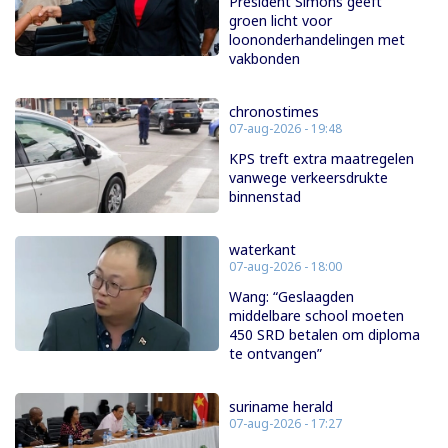
President Simons geeft
groen licht voor
loononderhandelingen met
vakbonden
chronostimes
07-aug-2026 - 19:48
KPS treft extra maatregelen
vanwege verkeersdrukte
binnenstad
waterkant
07-aug-2026 - 18:00
Wang: “Geslaagden
middelbare school moeten
450 SRD betalen om diploma
te ontvangen”
suriname herald
07-aug-2026 - 17:27