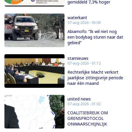
gemiddeld 7,3% hoger
waterkant
07-aug-2026 - 05:00
Abiamofo: “Ik wil niet nog
een bodybag sturen naar dat
gebied”
starnieuws
07-aug-2026 - 01:12
Rechterlijke Macht verkort
jaarlijkse zittingsvrije periode
naar één maand
united news
07-aug-2026 - 01:02
COALITIEBREUK OM
GRENSPROTOCOL
ONWAARSCHIJNLIJK