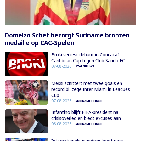
Domelzo Schet bezorgt Suriname bronzen
medaille op CAC-Spelen
Broki verliest debuut in Concacaf
Caribbean Cup tegen Club Sando FC
07-08-2026
STARNIEUWS
Messi schittert met twee goals en
record bij zege Inter Miami in Leagues
Cup
07-08-2026
SURINAME HERALD
Infantino blijft FIFA-president na
crisisoverleg en biedt excuses aan
06-08-2026
SURINAME HERALD
Internationale jeugdtop komt naar