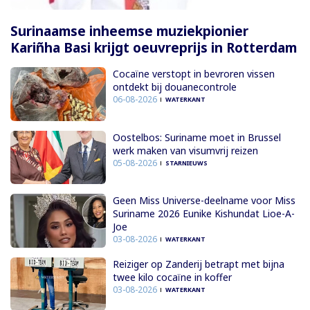
Surinaamse inheemse muziekpionier
Kariñha Basi krijgt oeuvreprijs in Rotterdam
Cocaïne verstopt in bevroren vissen
ontdekt bij douanecontrole
06-08-2026
WATERKANT
Oostelbos: Suriname moet in Brussel
werk maken van visumvrij reizen
05-08-2026
STARNIEUWS
Geen Miss Universe-deelname voor Miss
Suriname 2026 Eunike Kishundat Lioe-A-
Joe
03-08-2026
WATERKANT
Reiziger op Zanderij betrapt met bijna
twee kilo cocaïne in koffer
03-08-2026
WATERKANT