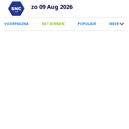
Overslaan
zo 09 Aug 2026
en
naar
0
VOORPAGINA
NET BINNEN
POPULAIR
MEER
de
Smartphone
inhoud
Menu
gaan