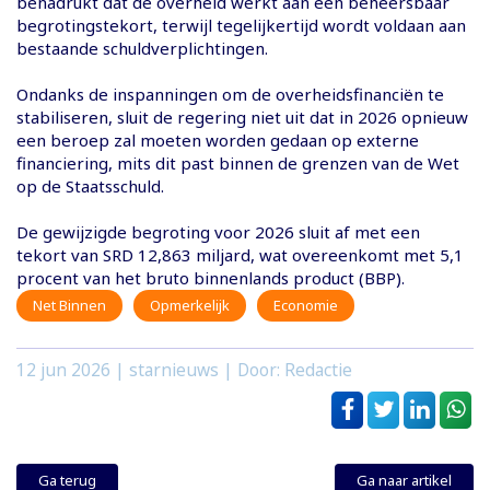
benadrukt dat de overheid werkt aan een beheersbaar
begrotingstekort, terwijl tegelijkertijd wordt voldaan aan
bestaande schuldverplichtingen.
Ondanks de inspanningen om de overheidsfinanciën te
stabiliseren, sluit de regering niet uit dat in 2026 opnieuw
een beroep zal moeten worden gedaan op externe
financiering, mits dit past binnen de grenzen van de Wet
op de Staatsschuld.
De gewijzigde begroting voor 2026 sluit af met een
tekort van SRD 12,863 miljard, wat overeenkomt met 5,1
procent van het bruto binnenlands product (BBP).
Net Binnen
Opmerkelijk
Economie
12 jun 2026
| starnieuws | Door: Redactie
Ga terug
Ga naar artikel