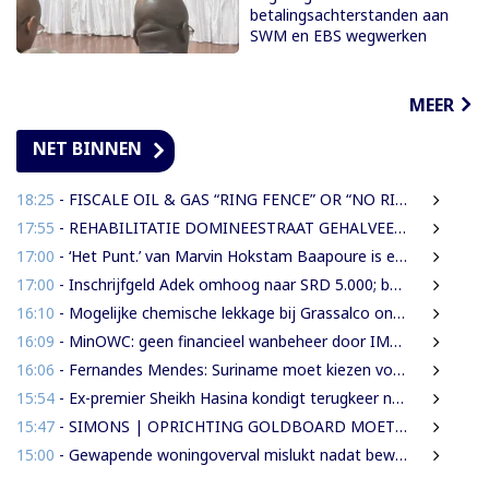
betalingsachterstanden aan
SWM en EBS wegwerken
MEER
NET BINNEN
18:25
- FISCALE OIL & GAS “RING FENCE” OR “NO RING FENCE”? THAT IS THE QUESTION!
17:55
- REHABILITATIE DOMINEESTRAAT GEHALVEERD TOT TWEE WEKEN NA ERNSTIGE VERKEERSCHAOS
17:00
- ‘Het Punt.’ van Marvin Hokstam Baapoure is een thriller die je niet meer loslaat
17:00
- Inschrijfgeld Adek omhoog naar SRD 5.000; betalingsregeling van drie naar twee termijnen
16:10
- Mogelijke chemische lekkage bij Grassalco onderzocht als oorzaak vissterfte
16:09
- MinOWC: geen financieel wanbeheer door IMEAO-2-directeur, wel procedurele fouten
16:06
- Fernandes Mendes: Suriname moet kiezen voor presidentieel of parlementair stelsel
15:54
- Ex-premier Sheikh Hasina kondigt terugkeer naar Bangladesh aan ondanks doodstraf
15:47
- SIMONS | OPRICHTING GOLDBOARD MOET GOUDSECTOR ORDENEN EN STAATSINKOMSTEN VERHOGEN
15:00
- Gewapende woningoverval mislukt nadat bewoners en buren alarm slaan