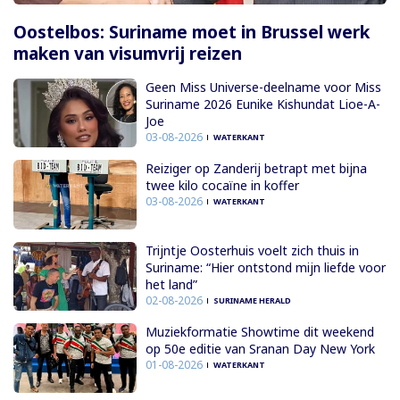
Oostelbos: Suriname moet in Brussel werk
maken van visumvrij reizen
Geen Miss Universe-deelname voor Miss
Suriname 2026 Eunike Kishundat Lioe-A-
Joe
03-08-2026
WATERKANT
Reiziger op Zanderij betrapt met bijna
twee kilo cocaïne in koffer
03-08-2026
WATERKANT
Trijntje Oosterhuis voelt zich thuis in
Suriname: “Hier ontstond mijn liefde voor
het land”
02-08-2026
SURINAME HERALD
Muziekformatie Showtime dit weekend
op 50e editie van Sranan Day New York
01-08-2026
WATERKANT