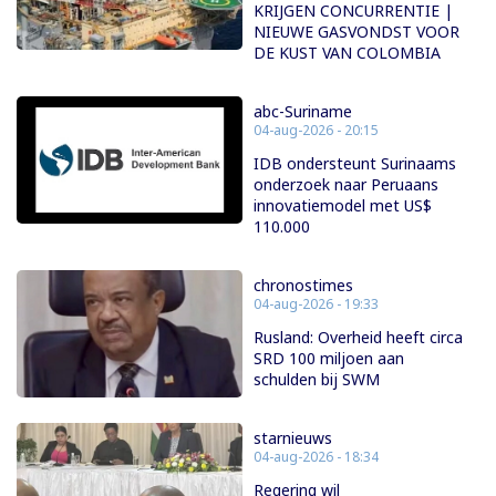
KRIJGEN CONCURRENTIE |
NIEUWE GASVONDST VOOR
DE KUST VAN COLOMBIA
abc-Suriname
04-aug-2026 - 20:15
IDB ondersteunt Surinaams
onderzoek naar Peruaans
innovatiemodel met US$
110.000
chronostimes
04-aug-2026 - 19:33
Rusland: Overheid heeft circa
SRD 100 miljoen aan
schulden bij SWM
starnieuws
04-aug-2026 - 18:34
Regering wil