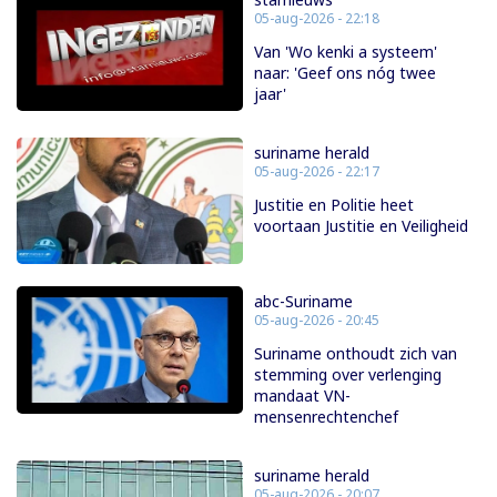
05-aug-2026 - 22:18
Van 'Wo kenki a systeem'
naar: 'Geef ons nóg twee
jaar'
suriname herald
05-aug-2026 - 22:17
Justitie en Politie heet
voortaan Justitie en Veiligheid
abc-Suriname
05-aug-2026 - 20:45
Suriname onthoudt zich van
stemming over verlenging
mandaat VN-
mensenrechtenchef
suriname herald
05-aug-2026 - 20:07