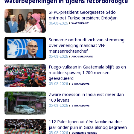
waterbeperkingen in tijdens recorddroogte
SFPC-president Georgesette Sédo
ontmoet Turkse president Erdoğan
06-08-2026
WATERKANT
Suriname onthoudt zich van stemming
over verlenging mandaat VN-
mensenrechtenchef
05-08-2026
ABC-SURINAME
Fuego-vulkaan in Guatemala blijft as en
modder spuwen; 1.700 mensen
geëvacueerd
05-08-2026
STARNIEUWS
Zware moesson in India eist meer dan
100 levens
05-08-2026
STARNIEUWS
112 Palestijnen uit één familie na drie
jaar onder puin in Gaza alsnog begraven
05-08-2026
SURINAME HERALD