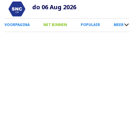
Overslaan
do 06 Aug 2026
en
naar
0
VOORPAGINA
NET BINNEN
POPULAIR
MEER
de
Smartphone
inhoud
Menu
gaan