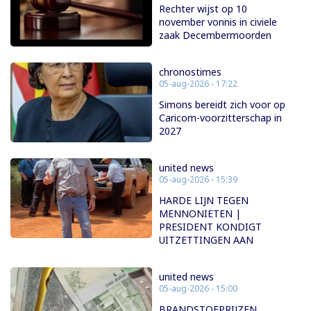
Rechter wijst op 10
november vonnis in civiele
zaak Decembermoorden
chronostimes
05-aug-2026 - 17:22
Simons bereidt zich voor op
Caricom-voorzitterschap in
2027
united news
05-aug-2026 - 15:39
HARDE LIJN TEGEN
MENNONIETEN |
PRESIDENT KONDIGT
UITZETTINGEN AAN
united news
05-aug-2026 - 15:00
BRANDSTOFPRIJZEN