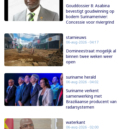
Gouddossier 8: Asabina
bevestigt goudwinning op
bodem Surinamerivier:
Concessie voor riviergrind
starnieuws
06-aug-2026 - 04:17
Domineestraat mogelijk al
binnen twee weken weer
open
suriname herald
06-aug-2026 - 04:02
Suriname verkent
samenwerking met
Braziliaanse producent van
radarsystemen
waterkant
06-aug-2026 - 02:00