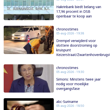
Hakrinbank biedt belang van
17,96 procent in DSB
openbaar te koop aan
chronostimes
05-aug-2026 - 19:38
Drempel verwijderd voor
vlottere doorstroming op
kruispunt
Keizerstraat/Zwartenhovenbrugs
chronostimes
05-aug-2026 - 19:30
Simons: Minstens twee jaar
nodig voor moeilijke
overgangsfase
abc-Suriname
05-aug-2026 - 18:50