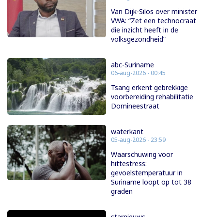
Van Dijk-Silos over minister
VWA: “Zet een technocraat
die inzicht heeft in de
volksgezondheid”
abc-Suriname
06-aug-2026 - 00:45
Tsang erkent gebrekkige
voorbereiding rehabilitatie
Domineestraat
waterkant
05-aug-2026 - 23:59
Waarschuwing voor
hittestress:
gevoelstemperatuur in
Suriname loopt op tot 38
graden
starnieuws