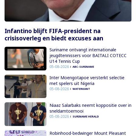
Infantino blijft FIFA-president na
crisisoverleg en biedt excuses aan
Suriname ontvangt internationale
jeugdtennissers voor BAITALI COTECC
U14 Tennis Cup
05-08-2026
ABC-SURINAME
Inter Moengotapoe versterkt selectie
met spelers uit Nigeria
05-08-2026
WATERKANT
Niaaz Salarbaks neemt koppositie over in
sneldamtoernooi
05-08-2026
SURINAME HERALD
Robinhood-bedwinger Mount Pleasant