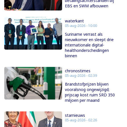
betalingsachterstanden bij
EBS en SWM afbouwen
waterkant
05-aug-2026 - 10:00
Suriname verrast als
nieuwkomer en sleept drie
internationale digital-
healthonderscheidingen
binnen
chronostimes
05-aug-2026 - 02:39
Brandstofprijzen blijven
vooralsnog ongewijzigd;
prijscap kost ruim SRD 350
miljoen per maand
starnieuws
05-aug-2026 - 02:26