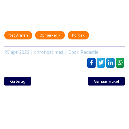
Net Binnen
Opmerkelijk
Politiek
29 apr 2026
| chronostimes | Door: Redactie
Ga terug
Ga naar artikel