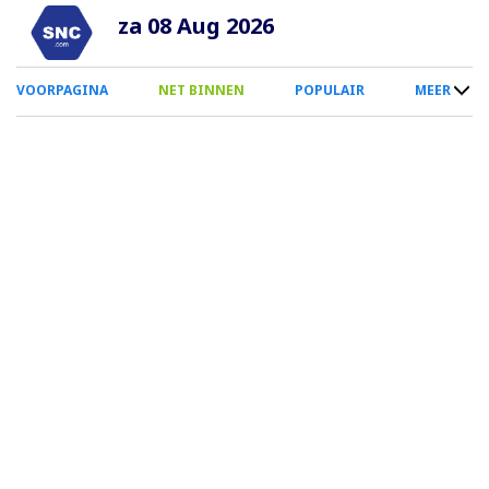
Overslaan
za 08 Aug 2026
en
naar
0
VOORPAGINA
NET BINNEN
POPULAIR
MEER
de
Smartphone
inhoud
Menu
gaan