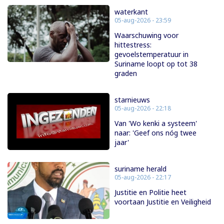
waterkant
05-aug-2026 - 23:59
Waarschuwing voor
hittestress:
gevoelstemperatuur in
Suriname loopt op tot 38
graden
starnieuws
05-aug-2026 - 22:18
Van 'Wo kenki a systeem'
naar: 'Geef ons nóg twee
jaar'
suriname herald
05-aug-2026 - 22:17
Justitie en Politie heet
voortaan Justitie en Veiligheid