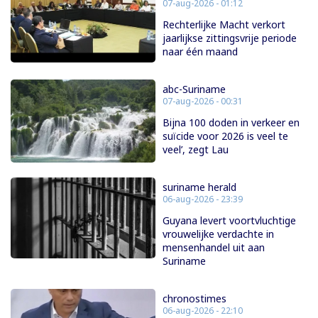
07-aug-2026 - 01:12
Rechterlijke Macht verkort
jaarlijkse zittingsvrije periode
naar één maand
abc-Suriname
07-aug-2026 - 00:31
Bijna 100 doden in verkeer en
suïcide voor 2026 is veel te
veel’, zegt Lau
suriname herald
06-aug-2026 - 23:39
Guyana levert voortvluchtige
vrouwelijke verdachte in
mensenhandel uit aan
Suriname
chronostimes
06-aug-2026 - 22:10