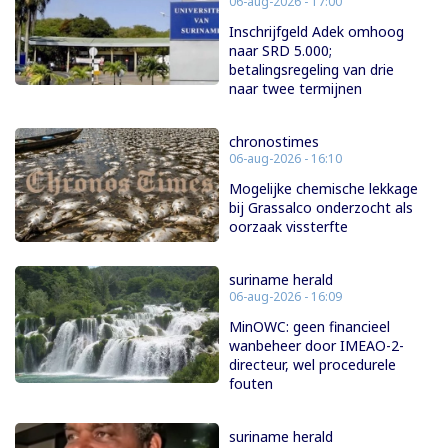
06-aug-2026 - 17:00
Inschrijfgeld Adek omhoog
naar SRD 5.000;
betalingsregeling van drie
naar twee termijnen
chronostimes
06-aug-2026 - 16:10
Mogelijke chemische lekkage
bij Grassalco onderzocht als
oorzaak vissterfte
suriname herald
06-aug-2026 - 16:09
MinOWC: geen financieel
wanbeheer door IMEAO-2-
directeur, wel procedurele
fouten
suriname herald