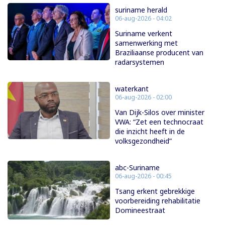
suriname herald
06-aug-2026 - 04:02
Suriname verkent
samenwerking met
Braziliaanse producent van
radarsystemen
waterkant
06-aug-2026 - 02:00
Van Dijk-Silos over minister
VWA: “Zet een technocraat
die inzicht heeft in de
volksgezondheid”
abc-Suriname
06-aug-2026 - 00:45
Tsang erkent gebrekkige
voorbereiding rehabilitatie
Domineestraat