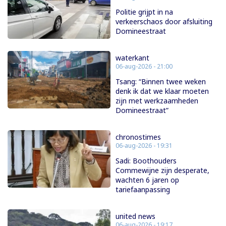
Politie grijpt in na
verkeerschaos door afsluiting
Domineestraat
waterkant
06-aug-2026 - 21:00
Tsang: “Binnen twee weken
denk ik dat we klaar moeten
zijn met werkzaamheden
Domineestraat”
chronostimes
06-aug-2026 - 19:31
Sadi: Boothouders
Commewijne zijn desperate,
wachten 6 jaren op
tariefaanpassing
united news
06-aug-2026 - 19:17