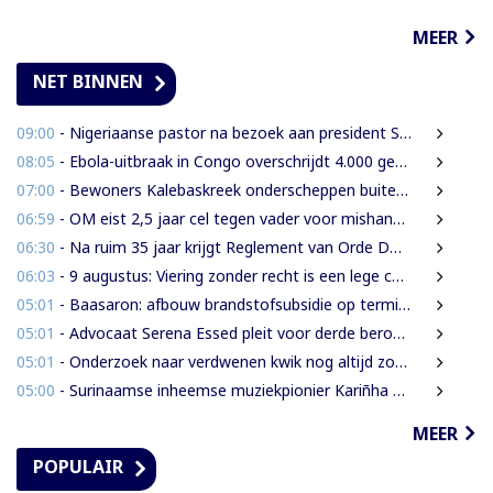
MEER
NET BINNEN
09:00
- Nigeriaanse pastor na bezoek aan president Simons: ‘Toename van rijkdom in Suriname’
08:05
- Ebola-uitbraak in Congo overschrijdt 4.000 gevallen
07:00
- Bewoners Kalebaskreek onderscheppen buitenlanders met illegaal geweer en communicatieapparatuur
06:59
- OM eist 2,5 jaar cel tegen vader voor mishandeling en verwaarlozing van gezin
06:30
- Na ruim 35 jaar krijgt Reglement van Orde DNA grondige herziening
06:03
- 9 augustus: Viering zonder recht is een lege ceremonie
05:01
- Baasaron: afbouw brandstofsubsidie op termijn onvermijdelijk
05:01
- Advocaat Serena Essed pleit voor derde beroepsinstantie onder gezag van CCJ
05:01
- Onderzoek naar verdwenen kwik nog altijd zonder resultaat
05:00
- Surinaamse inheemse muziekpionier Kariñha Basi krijgt oeuvreprijs in Rotterdam
MEER
POPULAIR