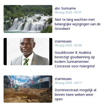
abc-Suriname
06-aug-2026 - 05:01
Niet te lang wachten met
belangrijke wijzigingen van de
Grondwet
starnieuws
06-aug-2026 - 05:00
Gouddossier 8: Asabina
bevestigt goudwinning op
bodem Surinamerivier:
Concessie voor riviergrind
starnieuws
06-aug-2026 - 04:17
Domineestraat mogelijk al
binnen twee weken weer
open