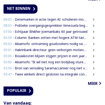
NET BINNEN
08:05
- Denemarken in actie tegen AI: scholieren moeten extra mondelinge examens doen
08:03
- Politieke overgangsgesprekken Venezuela beginnen zonder Machado
07:00
- Echtpaar Bhikhie-Joemanbaks 60 jaar getrouwd
05:59
- Column: Banken zetten met hogere ATM-tarieven digitale economie op achterstand
05:03
- Abiamofo: ontruiming goudzoekers nodig na dodelijke risico’s in Moeroekreek en 21 Bergi
05:01
- Hakrinbank-directeur: geen verborgen motieven bij verkoop DSB-belang
05:00
- Bouwkosten blijven stijgen: prijzen in een jaar tijd gemiddeld 7,3% hoger
05:00
- Abiamofo: “Ik wil niet nog een bodybag sturen naar dat gebied”
03:50
- Bron van vervuiling Saramaccarivier nog niet vastgesteld, onderzoek in afrondende fase
03:47
- Twee winkels direct gesloten na integrale controle in Houttuin
MEER
POPULAIR
Van vandaag: