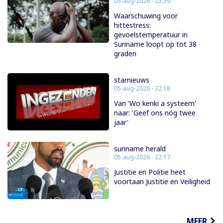
05-aug-2026 - 23:59
Waarschuwing voor
hittestress:
gevoelstemperatuur in
Suriname loopt op tot 38
graden
starnieuws
05-aug-2026 - 22:18
Van 'Wo kenki a systeem'
naar: 'Geef ons nóg twee
jaar'
suriname herald
05-aug-2026 - 22:17
Justitie en Politie heet
voortaan Justitie en Veiligheid
MEER