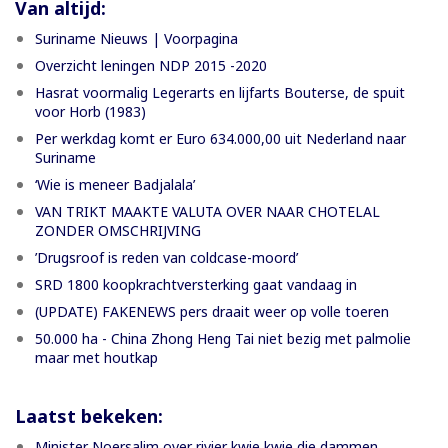
Van altijd:
Suriname Nieuws | Voorpagina
Overzicht leningen NDP 2015 -2020
Hasrat voormalig Legerarts en lijfarts Bouterse, de spuit
voor Horb (1983)
Per werkdag komt er Euro 634.000,00 uit Nederland naar
Suriname
‘Wie is meneer Badjalala’
VAN TRIKT MAAKTE VALUTA OVER NAAR CHOTELAL
ZONDER OMSCHRIJVING
’Drugsroof is reden van coldcase-moord’
SRD 1800 koopkrachtversterking gaat vandaag in
(UPDATE) FAKENEWS pers draait weer op volle toeren
50.000 ha - China Zhong Heng Tai niet bezig met palmolie
maar met houtkap
Laatst bekeken:
Minister Noersalim over rivier kwie kwie die dammen