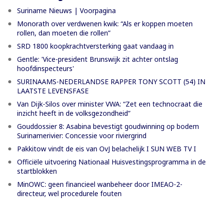
Suriname Nieuws | Voorpagina
Monorath over verdwenen kwik: “Als er koppen moeten
rollen, dan moeten die rollen”
SRD 1800 koopkrachtversterking gaat vandaag in
Gentle: 'Vice-president Brunswijk zit achter ontslag
hoofdinspecteurs'
SURINAAMS-NEDERLANDSE RAPPER TONY SCOTT (54) IN
LAATSTE LEVENSFASE
Van Dijk-Silos over minister VWA: “Zet een technocraat die
inzicht heeft in de volksgezondheid”
Gouddossier 8: Asabina bevestigt goudwinning op bodem
Surinamerivier: Concessie voor riviergrind
Pakkitow vindt de eis van OvJ belachelijk I SUN WEB TV I
Officiële uitvoering Nationaal Huisvestingsprogramma in de
startblokken
MinOWC: geen financieel wanbeheer door IMEAO-2-
directeur, wel procedurele fouten