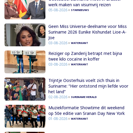
werk maken van visumvrij reizen
05-08-2026
STARNIEUWS
Geen Miss Universe-deelname voor Miss
Suriname 2026 Eunike Kishundat Lioe-A-
Joe
03-08-2026
WATERKANT
Reiziger op Zanderij betrapt met bijna
twee kilo cocaïne in koffer
03-08-2026
WATERKANT
Trijntje Oosterhuis voelt zich thuis in
Suriname: “Hier ontstond mijn liefde voor
het land”
02-08-2026
SURINAME HERALD
Muziekformatie Showtime dit weekend
op 50e editie van Sranan Day New York
01-08-2026
WATERKANT