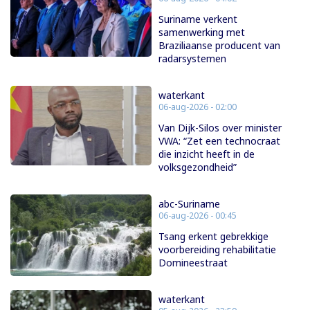
Suriname verkent
samenwerking met
Braziliaanse producent van
radarsystemen
waterkant
06-aug-2026 - 02:00
Van Dijk-Silos over minister
VWA: “Zet een technocraat
die inzicht heeft in de
volksgezondheid”
abc-Suriname
06-aug-2026 - 00:45
Tsang erkent gebrekkige
voorbereiding rehabilitatie
Domineestraat
waterkant