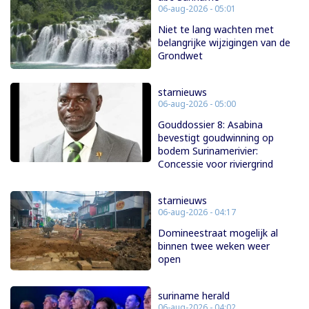
06-aug-2026 - 05:01
Niet te lang wachten met
belangrijke wijzigingen van de
Grondwet
starnieuws
06-aug-2026 - 05:00
Gouddossier 8: Asabina
bevestigt goudwinning op
bodem Surinamerivier:
Concessie voor riviergrind
starnieuws
06-aug-2026 - 04:17
Domineestraat mogelijk al
binnen twee weken weer
open
suriname herald
06-aug-2026 - 04:02