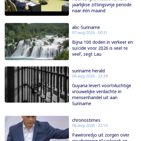
jaarlijkse zittingsvrije periode
naar één maand
abc-Suriname
07-aug-2026 - 00:31
Bijna 100 doden in verkeer en
suïcide voor 2026 is veel te
veel’, zegt Lau
suriname herald
06-aug-2026 - 23:39
Guyana levert voortvluchtige
vrouwelijke verdachte in
mensenhandel uit aan
Suriname
chronostimes
06-aug-2026 - 22:10
Pawiroredjo uit zorgen over
goudwinning Klaaskreek en