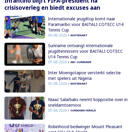
Infantino blijft FIFA-president na
crisisoverleg en biedt excuses aan
Internationale jeugdtop komt naar
Paramaribo voor BAITALI COTECC U14
Tennis Cup
06-08-2026
WATERKANT
Suriname ontvangt internationale
jeugdtennissers voor BAITALI COTECC
U14 Tennis Cup
05-08-2026
ABC-SURINAME
Inter Moengotapoe versterkt selectie
met spelers uit Nigeria
05-08-2026
WATERKANT
Niaaz Salarbaks neemt koppositie over in
sneldamtoernooi
05-08-2026
SURINAME HERALD
Robinhood-bedwinger Mount Pleasant