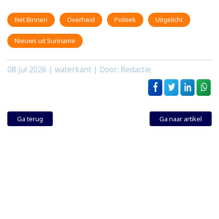
Net Binnen
Overheid
Politiek
Uitgelicht
Nieuws uit Suriname
08 jul 2026
| waterkant | Door: Redactie
Ga terug
Ga naar artikel