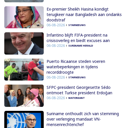
Ex-premier Sheikh Hasina kondigt
terugkeer naar Bangladesh aan ondanks
doodstraf
06-08-2026
STARNIEUWS
Infantino blijft FIFA-president na
crisisoverleg en biedt excuses aan
06-08-2026
SURINAME HERALD
Puerto Ricaanse steden voeren
waterbeperkingen in tijdens
recorddroogte
06-08-2026
STARNIEUWS
SFPC-president Georgesette Sédo
ontmoet Turkse president Erdoğan
06-08-2026
WATERKANT
Suriname onthoudt zich van stemming
over verlenging mandaat VN-
mensenrechtenchef