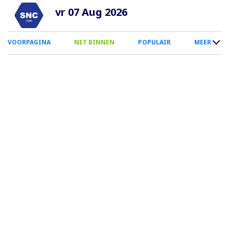
Overslaan
vr 07 Aug 2026
en
naar
0
VOORPAGINA
NET BINNEN
POPULAIR
MEER
de
Smartphone
inhoud
Menu
gaan