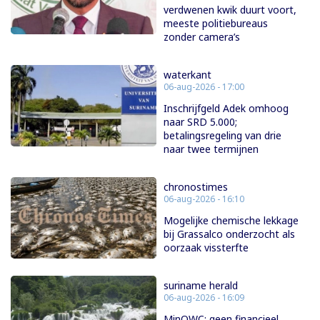
verdwenen kwik duurt voort,
meeste politiebureaus
zonder camera’s
waterkant
06-aug-2026 - 17:00
Inschrijfgeld Adek omhoog
naar SRD 5.000;
betalingsregeling van drie
naar twee termijnen
chronostimes
06-aug-2026 - 16:10
Mogelijke chemische lekkage
bij Grassalco onderzocht als
oorzaak vissterfte
suriname herald
06-aug-2026 - 16:09
MinOWC: geen financieel