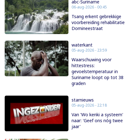
abc-Suriname
06-aug-2026 - 00:45
Tsang erkent gebrekkige
voorbereiding rehabilitatie
Domineestraat
waterkant
05-aug-2026 - 23:59
Waarschuwing voor
hittestress:
gevoelstemperatuur in
Suriname loopt op tot 38
graden
starnieuws
05-aug-2026 - 22:18
Van 'Wo kenki a systeem'
naar: 'Geef ons nóg twee
jaar'