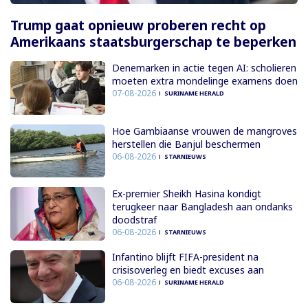
Trump gaat opnieuw proberen recht op
Amerikaans staatsburgerschap te beperken
Denemarken in actie tegen AI: scholieren
moeten extra mondelinge examens doen
07-08-2026
SURINAME HERALD
Hoe Gambiaanse vrouwen de mangroves
herstellen die Banjul beschermen
06-08-2026
STARNIEUWS
Ex-premier Sheikh Hasina kondigt
terugkeer naar Bangladesh aan ondanks
doodstraf
06-08-2026
STARNIEUWS
Infantino blijft FIFA-president na
crisisoverleg en biedt excuses aan
06-08-2026
SURINAME HERALD