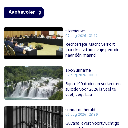
Aanbevolen
starnieuws
07-aug-2026 - 01:12
Rechterlijke Macht verkort
jaarlijkse zittingsvrije periode
naar één maand
abc-Suriname
07-aug-2026 - 00:31
Bijna 100 doden in verkeer en
suïcide voor 2026 is veel te
veel’, zegt Lau
suriname herald
06-aug-2026 - 23:39
Guyana levert voortvluchtige