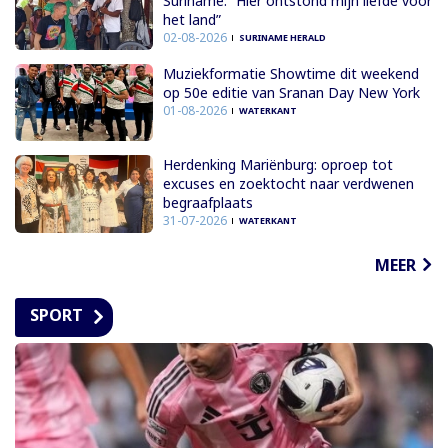
Suriname: “Hier ontstond mijn liefde voor
het land”
02-08-2026
SURINAME HERALD
Muziekformatie Showtime dit weekend
op 50e editie van Sranan Day New York
01-08-2026
WATERKANT
Herdenking Mariënburg: oproep tot
excuses en zoektocht naar verdwenen
begraafplaats
31-07-2026
WATERKANT
MEER
SPORT