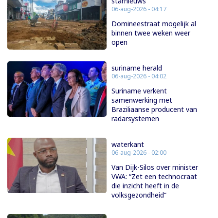
starnieuws
06-aug-2026 - 04:17
Domineestraat mogelijk al
binnen twee weken weer
open
suriname herald
06-aug-2026 - 04:02
Suriname verkent
samenwerking met
Braziliaanse producent van
radarsystemen
waterkant
06-aug-2026 - 02:00
Van Dijk-Silos over minister
VWA: “Zet een technocraat
die inzicht heeft in de
volksgezondheid”