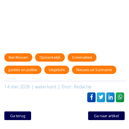
Net Binnen
Opmerkelijk
Criminaliteit
Justitie en politie
Uitgelicht
Nieuws uit Suriname
14 mei 2026
| waterkant | Door: Redactie
Ga terug
Ga naar artikel