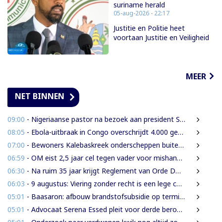
suriname herald
05-aug-2026 - 22:17
Justitie en Politie heet
voortaan Justitie en Veiligheid
MEER
NET BINNEN
09:00
- Nigeriaanse pastor na bezoek aan president Simons: ‘Toename van rijkdom in Suriname’
08:05
- Ebola-uitbraak in Congo overschrijdt 4.000 gevallen
07:00
- Bewoners Kalebaskreek onderscheppen buitenlanders met illegaal geweer en communicatieapparatuur
06:59
- OM eist 2,5 jaar cel tegen vader voor mishandeling en verwaarlozing van gezin
06:30
- Na ruim 35 jaar krijgt Reglement van Orde DNA grondige herziening
06:03
- 9 augustus: Viering zonder recht is een lege ceremonie
05:01
- Baasaron: afbouw brandstofsubsidie op termijn onvermijdelijk
05:01
- Advocaat Serena Essed pleit voor derde beroepsinstantie onder gezag van CCJ