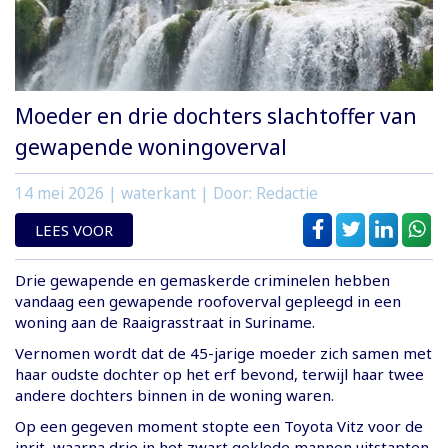
Moeder en drie dochters slachtoffer van
gewapende woningoverval
14 mei 2026
| waterkant | Door: Redactie
LEES VOOR
Drie gewapende en gemaskerde criminelen hebben
vandaag een gewapende roofoverval gepleegd in een
woning aan de Raaigrasstraat in Suriname.
Vernomen wordt dat de 45-jarige moeder zich samen met
haar oudste dochter op het erf bevond, terwijl haar twee
andere dochters binnen in de woning waren.
Op een gegeven moment stopte een Toyota Vitz voor de
inrit, waarna drie in het zwart geklede mannen uitstapten