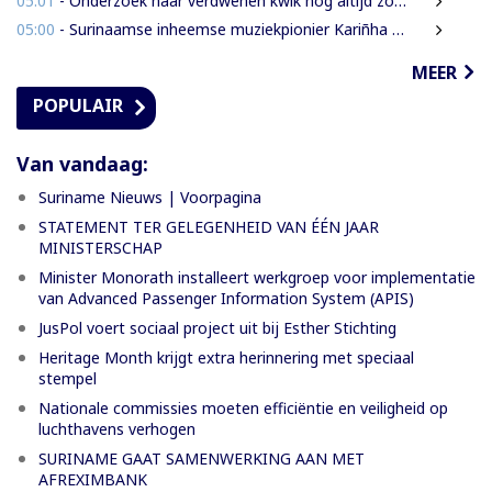
05:01
- Onderzoek naar verdwenen kwik nog altijd zonder resultaat
05:00
- Surinaamse inheemse muziekpionier Kariñha Basi krijgt oeuvreprijs in Rotterdam
MEER
POPULAIR
Van vandaag:
Suriname Nieuws | Voorpagina
STATEMENT TER GELEGENHEID VAN ÉÉN JAAR
MINISTERSCHAP
Minister Monorath installeert werkgroep voor implementatie
van Advanced Passenger Information System (APIS)
JusPol voert sociaal project uit bij Esther Stichting
Heritage Month krijgt extra herinnering met speciaal
stempel
Nationale commissies moeten efficiëntie en veiligheid op
luchthavens verhogen
SURINAME GAAT SAMENWERKING AAN MET
AFREXIMBANK