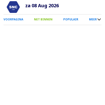
Overslaan
za 08 Aug 2026
en
naar
0
VOORPAGINA
NET BINNEN
POPULAIR
MEER
de
Smartphone
inhoud
Menu
gaan