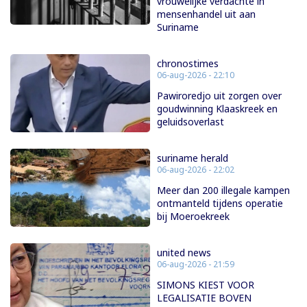
vrouwelijke verdachte in
mensenhandel uit aan
Suriname
chronostimes
06-aug-2026 - 22:10
Pawiroredjo uit zorgen over
goudwinning Klaaskreek en
geluidsoverlast
suriname herald
06-aug-2026 - 22:02
Meer dan 200 illegale kampen
ontmanteld tijdens operatie
bij Moeroekreek
united news
06-aug-2026 - 21:59
SIMONS KIEST VOOR
LEGALISATIE BOVEN