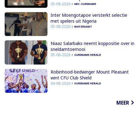
05-08-2026
ABC-SURINAME
Inter Moengotapoe versterkt selectie
met spelers uit Nigeria
05-08-2026
WATERKANT
Niaaz Salarbaks neemt koppositie over in
sneldamtoernooi
05-08-2026
SURINAME HERALD
Robinhood-bedwinger Mount Pleasant
wint CFU Club Shield
04-08-2026
SURINAME HERALD
MEER