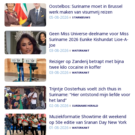
Oostelbos: Suriname moet in Brussel
werk maken van visumvrij reizen
05-08-2026
STARNIEUWS
Geen Miss Universe-deelname voor Miss
Suriname 2026 Eunike Kishundat Lioe-A-
Joe
03-08-2026
WATERKANT
Reiziger op Zanderij betrapt met bijna
twee kilo cocaïne in koffer
03-08-2026
WATERKANT
Trijntje Oosterhuis voelt zich thuis in
Suriname: “Hier ontstond mijn liefde voor
het land”
02-08-2026
SURINAME HERALD
Muziekformatie Showtime dit weekend
op 50e editie van Sranan Day New York
01-08-2026
WATERKANT