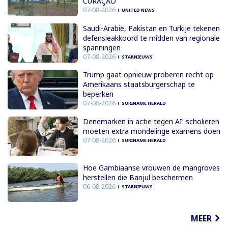
CURAÇAO
07-08-2026
UNITED NEWS
Saudi-Arabië, Pakistan en Turkije tekenen
defensieakkoord te midden van regionale
spanningen
07-08-2026
STARNIEUWS
Trump gaat opnieuw proberen recht op
Amerikaans staatsburgerschap te
beperken
07-08-2026
SURINAME HERALD
Denemarken in actie tegen AI: scholieren
moeten extra mondelinge examens doen
07-08-2026
SURINAME HERALD
Hoe Gambiaanse vrouwen de mangroves
herstellen die Banjul beschermen
06-08-2026
STARNIEUWS
MEER