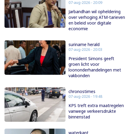
07-aug-2026 - 20:09
Jarbandhan wil opheldering
over verhoging ATM-tarieven
en beleid voor digitale
economie
suriname herald
07-aug-2026 - 20:03
President Simons geeft
groen licht voor
loononderhandelingen met
vakbonden
chronostimes
07-aug-2026 - 19:48
KPS treft extra maatregelen
vanwege verkeersdrukte
binnenstad
waterkant