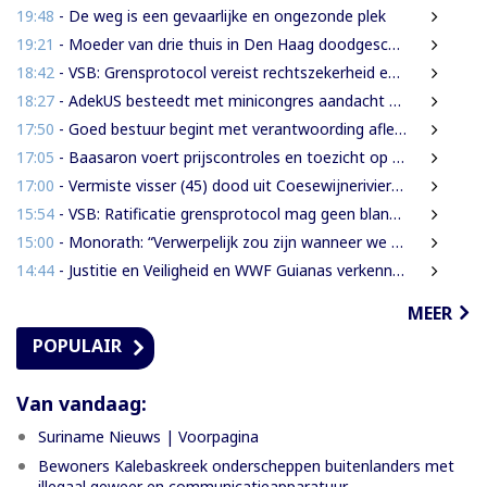
19:48
- De weg is een gevaarlijke en ongezonde plek
19:21
- Moeder van drie thuis in Den Haag doodgeschoten; verdachte ex-partner opgepakt na vluchten
18:42
- VSB: Grensprotocol vereist rechtszekerheid en harde waarborgen
18:27
- AdekUS besteedt met minicongres aandacht aan cultureel erfgoed
17:50
- Goed bestuur begint met verantwoording afleggen
17:05
- Baasaron voert prijscontroles en toezicht op voedselveiligheid op
17:00
- Vermiste visser (45) dood uit Coesewijnerivier gehaald
15:54
- VSB: Ratificatie grensprotocol mag geen blanco cheque zijn
15:00
- Monorath: “Verwerpelijk zou zijn wanneer we de dingen zouden bedekken met de mantel der liefde”
14:44
- Justitie en Veiligheid en WWF Guianas verkennen verdere samenwerking
MEER
POPULAIR
Van vandaag:
Suriname Nieuws | Voorpagina
Bewoners Kalebaskreek onderscheppen buitenlanders met
illegaal geweer en communicatieapparatuur