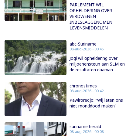
PARLEMENT WIL
OPHELDERING OVER
VERDWENEN
INBESLAGGENOMEN
LEVENSMIDDELEN
abc-Suriname
08-aug-2026 - 00:45
Jogi wil opheldering over
miljoenensteun aan SLM en
de resultaten daarvan
chronostimes
08-aug-2026 - 00:42
Pawiroredjo: “Wij laten ons
niet monddood maken”
suriname herald
08-aug-2026 - 00:08