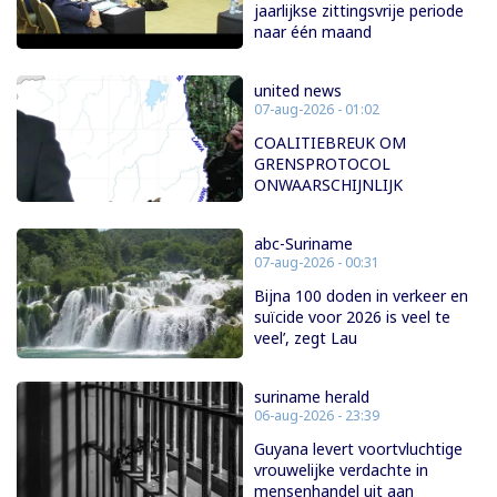
jaarlijkse zittingsvrije periode
naar één maand
united news
07-aug-2026 - 01:02
COALITIEBREUK OM
GRENSPROTOCOL
ONWAARSCHIJNLIJK
abc-Suriname
07-aug-2026 - 00:31
Bijna 100 doden in verkeer en
suïcide voor 2026 is veel te
veel’, zegt Lau
suriname herald
06-aug-2026 - 23:39
Guyana levert voortvluchtige
vrouwelijke verdachte in
mensenhandel uit aan