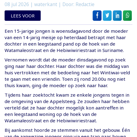
08 jul 2026
| waterkant | Door: Redactie
LEES VOOR
Een 15-jarige jongen is woensdagavond door de moeder
van een 14-jarig meisje op heterdaad betrapt met haar
dochter in een leegstaand pand op de hoek van de
Watamaleostraat en de Hebiwiwiriestraat in Suriname.
Vernomen wordt dat de moeder dinsdagavond op zoek
ging naar haar dochter. Haar dochter was die middag van
huis vertrokken met de bedoeling naar het Wintiwai-veld
te gaan met een vriendin. Toen zij rond 20.00u nog niet
thuis kwam, ging de moeder op zoek naar haar.
Tijdens haar zoektocht kwam ze enkele jongens tegen in
de omgeving van de Appelsteeg. Ze zouden haar hebben
verteld dat ze haar dochter mogelijk kon aantreffen in
een leegstaand woning op de hoek van de
Watamaleostraat en de Hebiwiwiriestraat.
Bij aankomst hoorde ze stemmen vanuit het gebouw. Één
van de aanwezige jongens ging via een trap naar boven