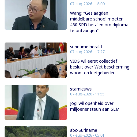
07-aug-2026 - 18:00
Wang: “Geslaagden
middelbare school moeten
450 SRD betalen om diploma
te ontvangen”
suriname herald
07-aug-2026 - 17:27
VIDS wil eerst collectief
besluit over Wet bescherming
woon- en leefgebieden
starnieuws
07-aug-2026 - 11:55
Jogi wil openheid over
miljoenensteun aan SLM
abc-Suriname
07-aug-2026 - 05:01