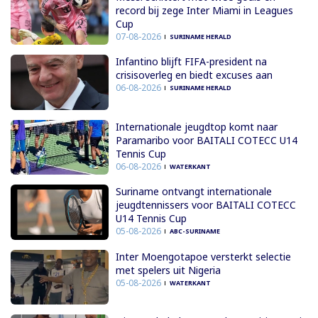
record bij zege Inter Miami in Leagues
Cup
07-08-2026
SURINAME HERALD
Infantino blijft FIFA-president na
crisisoverleg en biedt excuses aan
06-08-2026
SURINAME HERALD
Internationale jeugdtop komt naar
Paramaribo voor BAITALI COTECC U14
Tennis Cup
06-08-2026
WATERKANT
Suriname ontvangt internationale
jeugdtennissers voor BAITALI COTECC
U14 Tennis Cup
05-08-2026
ABC-SURINAME
Inter Moengotapoe versterkt selectie
met spelers uit Nigeria
05-08-2026
WATERKANT