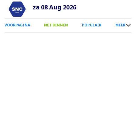
Overslaan
za 08 Aug 2026
en
naar
0
VOORPAGINA
NET BINNEN
POPULAIR
MEER
de
Smartphone
inhoud
Menu
gaan