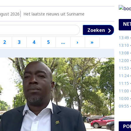
ugust 2026
Het laatste nieuws uit Suriname
NE
Zoeken
13:49
- P
2
3
4
5
…
›
Volgende
»
Laatste
13:10
- 
pagina
pagina
13:08
- 
12:00
- 
11:53
- 
11:24
- 
11:15
- 
11:00
- 
10:00
- 
09:55
- 
PO