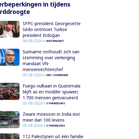
rbeperkingen in tijdens
orddroogte
SFPC-president Georgesette
Sédo ontmoet Turkse
president Erdoğan
06-08-2026
WATERKANT
Suriname onthoudt zich van
stemming over verlenging
mandaat VN-
mensenrechtenchef
05-08-2026
ABC-SURINAME
Fuego-vulkaan in Guatemala
blijft as en modder spuwen;
1.700 mensen geëvacueerd
05-08-2026
STARNIEUWS
Zware moesson in India eist
meer dan 100 levens
05-08-2026
STARNIEUWS
112 Palestijnen uit één familie