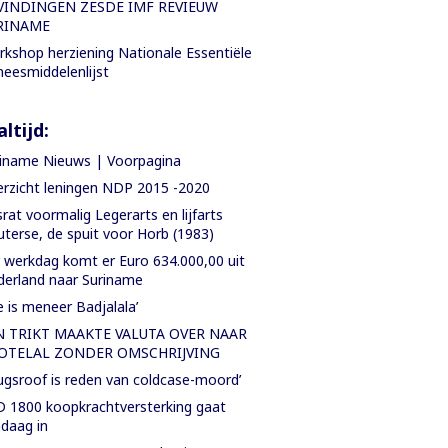
VINDINGEN ZESDE IMF REVIEUW
RINAME
kshop herziening Nationale Essentiële
eesmiddelenlijst
ltijd:
iname Nieuws | Voorpagina
rzicht leningen NDP 2015 -2020
rat voormalig Legerarts en lijfarts
terse, de spuit voor Horb (1983)
 werkdag komt er Euro 634.000,00 uit
erland naar Suriname
e is meneer Badjalala’
N TRIKT MAAKTE VALUTA OVER NAAR
OTELAL ZONDER OMSCHRIJVING
ugsroof is reden van coldcase-moord’
 1800 koopkrachtversterking gaat
daag in