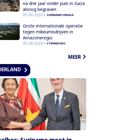
na drie jaar onder puin in Gaza
alsnog begraven
05-08-2026
SURINAME HERALD
Grote internationale operatie
tegen milieumisdrijven in
Amazoneregio
05-08-2026
STARNIEUWS
MEER
DERLAND
elbos: Suriname moet in