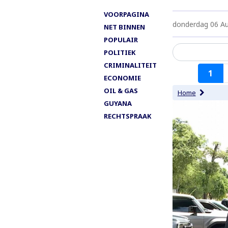
VOORPAGINA
donderdag 06 A
NET BINNEN
POPULAIR
POLITIEK
CRIMINALITEIT
Paginering
1
ECONOMIE
OIL & GAS
Home
GUYANA
RECHTSPRAAK