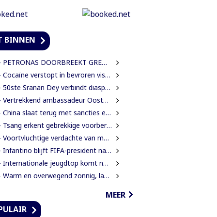
T BINNEN
ETRONAS DOORBREEKT GRENS VAN 1 MILJARD VATEN IN BLOK 52 | WAT BETEKENT DEZE MIJLPAAL VOOR DE SURINAAMSE ECONOMIE?
Cocaïne verstopt in bevroren vissen ontdekt bij douanecontrole
50ste Sranan Dey verbindt diaspora, cultuur en ondernemerschap in New York
Vertrekkend ambassadeur Oostelbos: ‘De grootste rijkdom van Suriname zijn de mensen’
China slaat terug met sancties en strengere exportregels in handelsconflict met VS
Tsang erkent gebrekkige voorbereiding werkzaamheden Domineestraat
Voortvluchtige verdachte van mensenhandel uitgeleverd door Guyana
Infantino blijft FIFA-president na crisisoverleg en biedt excuses aan
Internationale jeugdtop komt naar Paramaribo voor BAITALI COTECC U14 Tennis Cup
Warm en overwegend zonnig, later kans op lokale onweersbuien
MEER
PULAIR