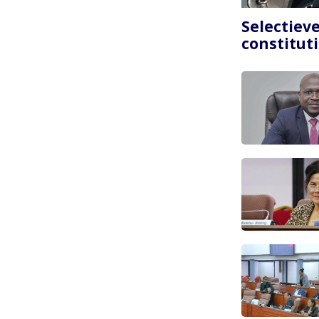
Paginering
Selectiev
constitut