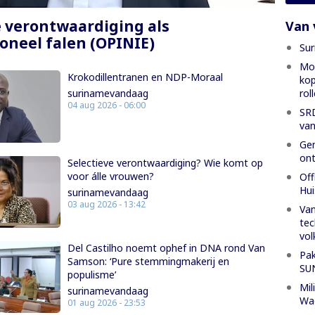
e verontwaardiging als
Van 
ioneel falen (OPINIE)
Sur
Mon
Krokodillentranen en NDP-Moraal
kop
rol
surinamevandaag
04 aug 2026 - 06:00
SRD
van
Gen
ont
Selectieve verontwaardiging? Wie komt op
voor álle vrouwen?
Off
Hui
surinamevandaag
03 aug 2026 - 13:42
Van
tec
vol
Del Castilho noemt ophef in DNA rond Van
Pak
Samson: ‘Pure stemmingmakerij en
SU
populisme’
Mil
surinamevandaag
Wa
01 aug 2026 - 23:53