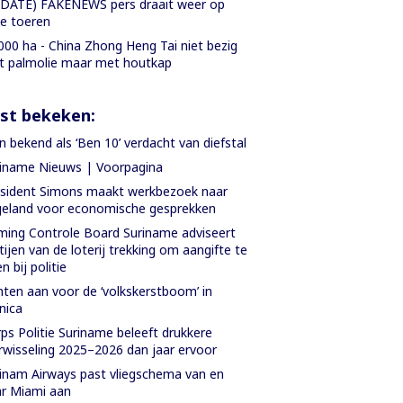
DATE) FAKENEWS pers draait weer op
le toeren
000 ha - China Zhong Heng Tai niet bezig
 palmolie maar met houtkap
st bekeken:
 bekend als ‘Ben 10’ verdacht van diefstal
iname Nieuws | Voorpagina
sident Simons maakt werkbezoek naar
eland voor economische gesprekken
ing Controle Board Suriname adviseert
tijen van de loterij trekking om aangifte te
n bij politie
hten aan voor de ‘volkskerstboom’ in
nica
ps Politie Suriname beleeft drukkere
rwisseling 2025–2026 dan jaar ervoor
inam Airways past vliegschema van en
r Miami aan