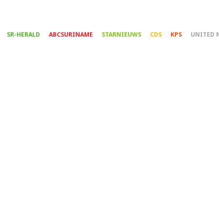
Overslaan
en
naar
SR-HERALD
ABCSURINAME
STARNIEUWS
CDS
KPS
UNITED 
de
inhoud
gaan