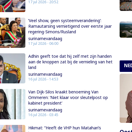
17 jul 2026 - 20:52
‘Veel show, geen systeemverandering’:
Ramautarsing vernietigend over eerste jaar
regering-Simons/Rusland
surinamevandaag
17 jul 2026 - 06:00
Adhin geeft toe dat hij zelf met zijn handen
aan de knoppen zat bij de vernieling van het
NE
land
surinamevandaag
16 jul 2026 - 14:53
Van Dijk-Silos kraakt benoeming Van
Ommeren: ‘Niet klaar voor sleutelpost op
kabinet president’
surinamevandaag
16 jul 2026 - 03:45
Hikmat: “Heeft de VHP hun Matahari’s
Oost