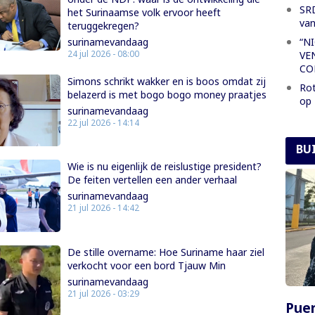
SRD
het Surinaamse volk ervoor heeft
van
teruggekregen?
“N
surinamevandaag
24 jul 2026 - 08:00
VE
CO
Simons schrikt wakker en is boos omdat zij
Rot
belazerd is met bogo bogo money praatjes
op
surinamevandaag
22 jul 2026 - 14:14
BU
Wie is nu eigenlijk de reislustige president?
De feiten vertellen een ander verhaal
surinamevandaag
21 jul 2026 - 14:42
De stille overname: Hoe Suriname haar ziel
verkocht voor een bord Tjauw Min
surinamevandaag
21 jul 2026 - 03:29
Puer