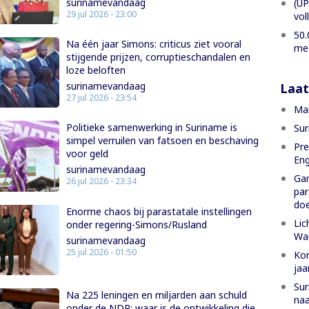
surinamevandaag
(UP
29 jul 2026 - 23:00
vol
50.
Na één jaar Simons: criticus ziet vooral
met
stijgende prijzen, corruptieschandalen en
loze beloften
surinamevandaag
Laat
27 jul 2026 - 23:54
Man
Politieke samenwerking in Suriname is
Sur
simpel verruilen van fatsoen en beschaving
Pre
voor geld
Eng
surinamevandaag
Gam
26 jul 2026 - 23:34
par
doe
Enorme chaos bij parastatale instellingen
Lic
onder regering-Simons/Rusland
Wa
surinamevandaag
25 jul 2026 - 01:50
Kor
jaa
Sur
Na 225 leningen en miljarden aan schuld
naa
onder de NDP: waar is de ontwikkeling die