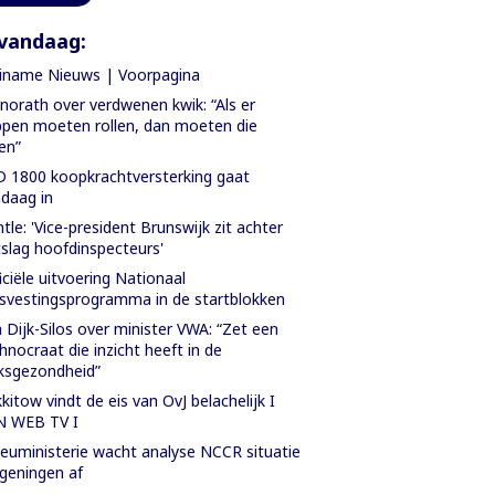
vandaag:
iname Nieuws | Voorpagina
orath over verdwenen kwik: “Als er
pen moeten rollen, dan moeten die
len”
 1800 koopkrachtversterking gaat
daag in
tle: 'Vice-president Brunswijk zit achter
slag hoofdinspecteurs'
iciële uitvoering Nationaal
svestingsprogramma in de startblokken
 Dijk-Silos over minister VWA: “Zet een
hnocraat die inzicht heeft in de
ksgezondheid”
kitow vindt de eis van OvJ belachelijk I
N WEB TV I
ieuministerie wacht analyse NCCR situatie
geningen af