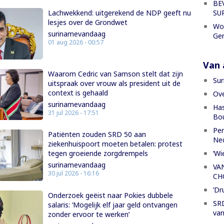
BE
SU
Lachwekkend: uitgerekend de NDP geeft nu
lesjes over de Grondwet
Wor
surinamevandaag
Gen
01 aug 2026 - 00:57
Van a
Waarom Cedric van Samson stelt dat zijn
Sur
uitspraak over vrouw als president uit de
context is gehaald
Ove
surinamevandaag
Has
31 jul 2026 - 17:51
Bou
Per
Patiënten zouden SRD 50 aan
Ned
ziekenhuispoort moeten betalen: protest
‘Wi
tegen groeiende zorgdrempels
surinamevandaag
VA
30 jul 2026 - 16:16
CH
’Dr
Onderzoek geëist naar Pokies dubbele
SRD
salaris: ‘Mogelijk elf jaar geld ontvangen
van
zonder ervoor te werken’