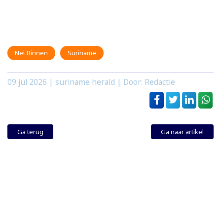
Net Binnen
Suriname
09 jul 2026
| suriname herald | Door: Redactie
Ga terug
Ga naar artikel