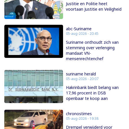
Justitie en Politie heet
voortaan Justitie en Veiligheid
abc-Suriname
05-aug-2026 - 20:45
Suriname onthoudt zich van
stemming over verlenging
mandaat VN-
mensenrechtenchef
suriname herald
05-aug-2026 - 20:07
Hakrinbank biedt belang van
17,96 procent in DSB
openbaar te koop aan
chronostimes
05-aug-2026 - 19:38
Drempel verwijderd voor