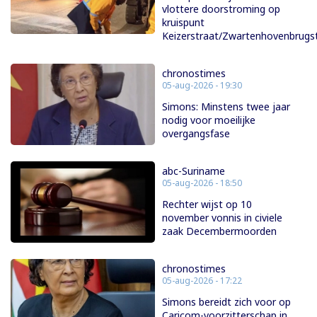
vlottere doorstroming op
kruispunt
Keizerstraat/Zwartenhovenbrugs
chronostimes
05-aug-2026 - 19:30
Simons: Minstens twee jaar
nodig voor moeilijke
overgangsfase
abc-Suriname
05-aug-2026 - 18:50
Rechter wijst op 10
november vonnis in civiele
zaak Decembermoorden
chronostimes
05-aug-2026 - 17:22
Simons bereidt zich voor op
Caricom-voorzitterschap in