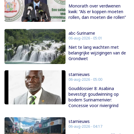
Monorath over verdwenen
kwik: “Als er koppen moeten
rollen, dan moeten die rollen”
abc-Suriname
06-aug-2026 - 05:01
Niet te lang wachten met
belangrijke wijzigingen van de
Grondwet
starnieuws
06-aug-2026 - 05:00
Gouddossier 8: Asabina
bevestigt goudwinning op
bodem Surinamerivier:
Concessie voor riviergrind
starnieuws
06-aug-2026 - 04:17