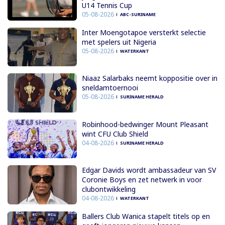
U14 Tennis Cup
05-08-2026
ABC-SURINAME
Inter Moengotapoe versterkt selectie
met spelers uit Nigeria
05-08-2026
WATERKANT
Niaaz Salarbaks neemt koppositie over in
sneldamtoernooi
05-08-2026
SURINAME HERALD
Robinhood-bedwinger Mount Pleasant
wint CFU Club Shield
04-08-2026
SURINAME HERALD
Edgar Davids wordt ambassadeur van SV
Coronie Boys en zet netwerk in voor
clubontwikkeling
04-08-2026
WATERKANT
Ballers Club Wanica stapelt titels op en