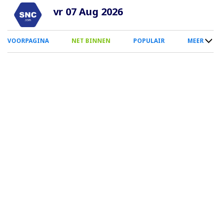
Overslaan
vr 07 Aug 2026
en
naar
0
VOORPAGINA
NET BINNEN
POPULAIR
MEER
de
Smartphone
inhoud
Menu
gaan