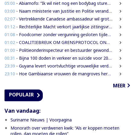
05:00
- Abiamofo: “Ik wil niet nog een bodybag sturen naar dat gebied”
03:00
- Naam ministerie van Justitie en Politie verandert naar Justitie en Veiligheid
02:07
- Vertrekkende Canadese ambassadeur wil grotere rol voor Canada in Suriname
01:12
- Rechterlijke Macht verkort jaarlijkse zittingsvrije periode naar één maand
01:08
- Foodcorner zonder vergunning gesloten tijdens derde dag integrale controles
01:02
- COALITIEBREUK OM GRENSPROTOCOL ONWAARSCHIJNLIJK
01:00
- Politieonderinspecteur en bestuurder gewond nadat auto over de kop slaat
00:31
- Bijna 100 doden in verkeer en suïcide voor 2026 is veel te veel’, zegt Lau
23:39
- Guyana levert voortvluchtige vrouwelijke verdachte in mensenhandel uit aan Suriname
23:10
- Hoe Gambiaanse vrouwen de mangroves herstellen die Banjul beschermen
MEER
POPULAIR
Van vandaag:
Suriname Nieuws | Voorpagina
Monorath over verdwenen kwik: “Als er koppen moeten
rollen, dan moeten die rollen”