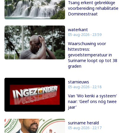
Tsang erkent gebrekkige
voorbereiding rehabilitatie
Domineestraat
waterkant
05-aug-2026 - 23:59
Waarschuwing voor
hittestress:
gevoelstemperatuur in
Suriname loopt op tot 38
graden
starnieuws
05-aug-2026 - 22:18
Van 'Wo kenki a systeem'
naar: 'Geef ons nóg twee
jaar'
suriname herald
05-aug-2026 - 22:17