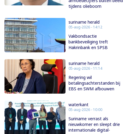
armoedecijfers buiten beeld
tijdens olieboom
suriname herald
05-aug-2026 - 14:12
Vakbondsactie
bankbeveiliging treft
Hakrinbank en SPSB
suriname herald
05-aug-2026 - 11:14
Regering wil
betalingsachterstanden bij
EBS en SWM afbouwen
waterkant
05-aug-2026 - 10:00
Suriname verrast als
nieuwkomer en sleept drie
internationale digital-