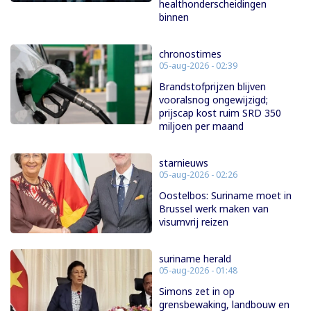
healthonderscheidingen
binnen
chronostimes
05-aug-2026 - 02:39
Brandstofprijzen blijven
vooralsnog ongewijzigd;
prijscap kost ruim SRD 350
miljoen per maand
starnieuws
05-aug-2026 - 02:26
Oostelbos: Suriname moet in
Brussel werk maken van
visumvrij reizen
suriname herald
05-aug-2026 - 01:48
Simons zet in op
grensbewaking, landbouw en