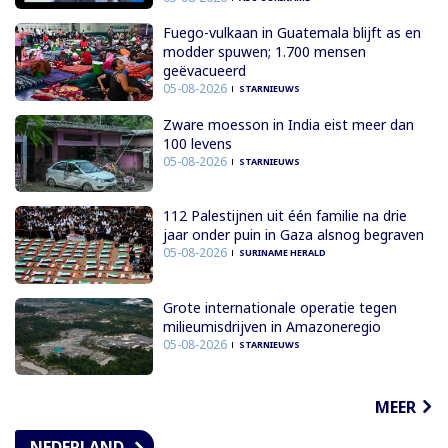
Fuego-vulkaan in Guatemala blijft as en
modder spuwen; 1.700 mensen
geëvacueerd
05-08-2026
STARNIEUWS
Zware moesson in India eist meer dan
100 levens
05-08-2026
STARNIEUWS
112 Palestijnen uit één familie na drie
jaar onder puin in Gaza alsnog begraven
05-08-2026
SURINAME HERALD
Grote internationale operatie tegen
milieumisdrijven in Amazoneregio
05-08-2026
STARNIEUWS
MEER
NEDERLAND