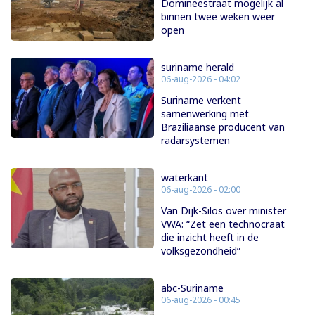
Domineestraat mogelijk al
binnen twee weken weer
open
suriname herald
06-aug-2026 - 04:02
Suriname verkent
samenwerking met
Braziliaanse producent van
radarsystemen
waterkant
06-aug-2026 - 02:00
Van Dijk-Silos over minister
VWA: “Zet een technocraat
die inzicht heeft in de
volksgezondheid”
abc-Suriname
06-aug-2026 - 00:45