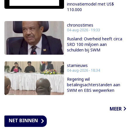
innovatiemodel met US$
110.000
chronostimes
04-aug-2026 - 19:33
Rusland: Overheid heeft circa
SRD 100 miljoen aan
schulden bij SWM
starnieuws
04-aug-2026 - 18:34
Regering wil
betalingsachterstanden aan
SWM en EBS wegwerken
MEER
NET BINNEN