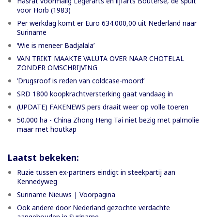
Hasrat voormalig Legerarts en lijfarts Bouterse, de spuit
voor Horb (1983)
Per werkdag komt er Euro 634.000,00 uit Nederland naar
Suriname
‘Wie is meneer Badjalala’
VAN TRIKT MAAKTE VALUTA OVER NAAR CHOTELAL
ZONDER OMSCHRIJVING
’Drugsroof is reden van coldcase-moord’
SRD 1800 koopkrachtversterking gaat vandaag in
(UPDATE) FAKENEWS pers draait weer op volle toeren
50.000 ha - China Zhong Heng Tai niet bezig met palmolie
maar met houtkap
Laatst bekeken:
Ruzie tussen ex-partners eindigt in steekpartij aan
Kennedyweg
Suriname Nieuws | Voorpagina
Ook andere door Nederland gezochte verdachte
aangehouden in Suriname