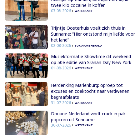
twee kilo cocaïne in koffer
03-08-2026
WATERKANT
Trijntje Oosterhuis voelt zich thuis in
Suriname: “Hier ontstond mijn liefde voor
het land”
02-08-2026
SURINAME HERALD
Muziekformatie Showtime dit weekend
op 50e editie van Sranan Day New York
01-08-2026
WATERKANT
Herdenking Mariënburg: oproep tot
excuses en zoektocht naar verdwenen
begraafplaats
31-07-2026
WATERKANT
Douane Nederland vindt crack in pak
popcorn uit Suriname
30-07-2026
WATERKANT