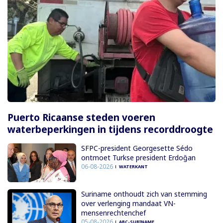
Puerto Ricaanse steden voeren
waterbeperkingen in tijdens recorddroogte
SFPC-president Georgesette Sédo
ontmoet Turkse president Erdoğan
06-08-2026
WATERKANT
Suriname onthoudt zich van stemming
over verlenging mandaat VN-
mensenrechtenchef
05-08-2026
ABC-SURINAME