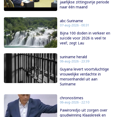
jaarlijkse zittingsvrije periode
naar één maand
abc-Suriname
07-aug-2026 - 00:31
Bijna 100 doden in verkeer en
suïcide voor 2026 is veel te
veel’, zegt Lau
suriname herald
06-aug-2026 - 23:39
Guyana levert voortvluchtige
vrouwelijke verdachte in
mensenhandel uit aan
Suriname
chronostimes
06-aug-2026 - 22:10
Pawiroredjo uit zorgen over
goudwinning Klaaskreek en