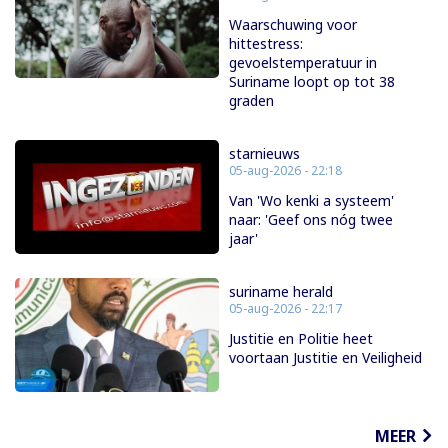
Waarschuwing voor
hittestress:
gevoelstemperatuur in
Suriname loopt op tot 38
graden
starnieuws
05-aug-2026 - 22:18
Van 'Wo kenki a systeem'
naar: 'Geef ons nóg twee
jaar'
suriname herald
05-aug-2026 - 22:17
Justitie en Politie heet
voortaan Justitie en Veiligheid
MEER