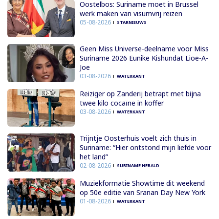
Oostelbos: Suriname moet in Brussel
werk maken van visumvrij reizen
05-08-2026
STARNIEUWS
Geen Miss Universe-deelname voor Miss
Suriname 2026 Eunike Kishundat Lioe-A-
Joe
03-08-2026
WATERKANT
Reiziger op Zanderij betrapt met bijna
twee kilo cocaïne in koffer
03-08-2026
WATERKANT
Trijntje Oosterhuis voelt zich thuis in
Suriname: “Hier ontstond mijn liefde voor
het land”
02-08-2026
SURINAME HERALD
Muziekformatie Showtime dit weekend
op 50e editie van Sranan Day New York
01-08-2026
WATERKANT