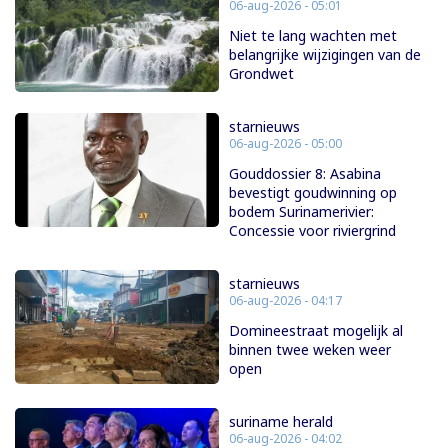
06-aug-2026 - 05:01
Niet te lang wachten met
belangrijke wijzigingen van de
Grondwet
starnieuws
06-aug-2026 - 05:00
Gouddossier 8: Asabina
bevestigt goudwinning op
bodem Surinamerivier:
Concessie voor riviergrind
starnieuws
06-aug-2026 - 04:17
Domineestraat mogelijk al
binnen twee weken weer
open
suriname herald
06-aug-2026 - 04:02