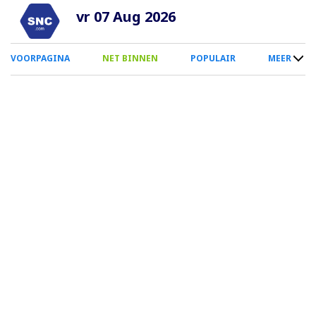
Overslaan
vr 07 Aug 2026
en
naar
0
VOORPAGINA
NET BINNEN
POPULAIR
MEER
de
Smartphone
inhoud
Menu
gaan