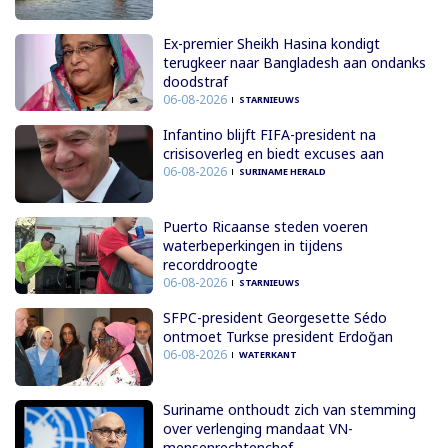
Ex-premier Sheikh Hasina kondigt
terugkeer naar Bangladesh aan ondanks
doodstraf
06-08-2026
STARNIEUWS
Infantino blijft FIFA-president na
crisisoverleg en biedt excuses aan
06-08-2026
SURINAME HERALD
Puerto Ricaanse steden voeren
waterbeperkingen in tijdens
recorddroogte
06-08-2026
STARNIEUWS
SFPC-president Georgesette Sédo
ontmoet Turkse president Erdoğan
06-08-2026
WATERKANT
Suriname onthoudt zich van stemming
over verlenging mandaat VN-
mensenrechtenchef