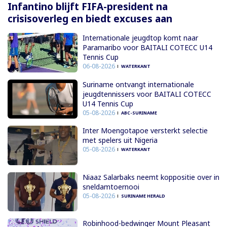
Infantino blijft FIFA-president na
crisisoverleg en biedt excuses aan
Internationale jeugdtop komt naar
Paramaribo voor BAITALI COTECC U14
Tennis Cup
06-08-2026
WATERKANT
Suriname ontvangt internationale
jeugdtennissers voor BAITALI COTECC
U14 Tennis Cup
05-08-2026
ABC-SURINAME
Inter Moengotapoe versterkt selectie
met spelers uit Nigeria
05-08-2026
WATERKANT
Niaaz Salarbaks neemt koppositie over in
sneldamtoernooi
05-08-2026
SURINAME HERALD
Robinhood-bedwinger Mount Pleasant