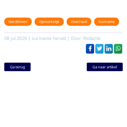
Net Binnen
Opmerkelijk
Overheid
Suriname
08 jul 2026
| suriname herald | Door: Redactie
Ga terug
Ga naar artikel