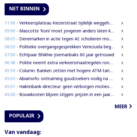
NET BINNEN
11:00
- Verkeersplateau Keizerstraat tijdelijk weggehaald vanwege chaos rond Domineestraat
09:00
- Mascotte ‘Koni’ moet jongeren anders laten kijken naar Surinaamse houtsector
08:05
- Denemarken in actie tegen AI: scholieren moeten extra mondelinge examens doen
08:03
- Politieke overgangsgesprekken Venezuela beginnen zonder Machado
07:00
- Echtpaar Bhikhie-Joemanbaks 60 jaar getrouwd
06:48
- Politie neemt extra verkeersmaatregelen rond afgesloten Domineestraat
05:59
- Column: Banken zetten met hogere ATM-tarieven digitale economie op achterstand
05:03
- Abiamofo: ontruiming goudzoekers nodig na dodelijke risico’s in Moeroekreek en 21 Bergi
05:01
- Hakrinbank-directeur: geen verborgen motieven bij verkoop DSB-belang
05:00
- Bouwkosten blijven stijgen: prijzen in een jaar tijd gemiddeld 7,3% hoger
MEER
POPULAIR
Van vandaag: