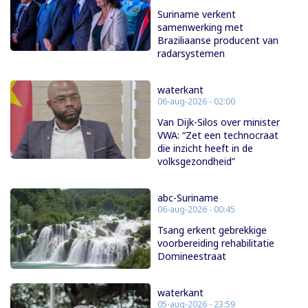
Suriname verkent
samenwerking met
Braziliaanse producent van
radarsystemen
waterkant
06-aug-2026 - 02:00
Van Dijk-Silos over minister
VWA: “Zet een technocraat
die inzicht heeft in de
volksgezondheid”
abc-Suriname
06-aug-2026 - 00:45
Tsang erkent gebrekkige
voorbereiding rehabilitatie
Domineestraat
waterkant
05-aug-2026 - 23:59