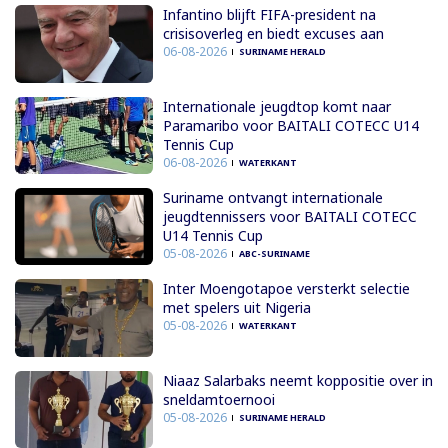
Infantino blijft FIFA-president na
crisisoverleg en biedt excuses aan
06-08-2026
SURINAME HERALD
Internationale jeugdtop komt naar
Paramaribo voor BAITALI COTECC U14
Tennis Cup
06-08-2026
WATERKANT
Suriname ontvangt internationale
jeugdtennissers voor BAITALI COTECC
U14 Tennis Cup
05-08-2026
ABC-SURINAME
Inter Moengotapoe versterkt selectie
met spelers uit Nigeria
05-08-2026
WATERKANT
Niaaz Salarbaks neemt koppositie over in
sneldamtoernooi
05-08-2026
SURINAME HERALD