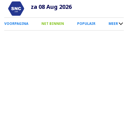
Overslaan
za 08 Aug 2026
en
naar
0
VOORPAGINA
NET BINNEN
POPULAIR
MEER
de
Smartphone
inhoud
Menu
gaan