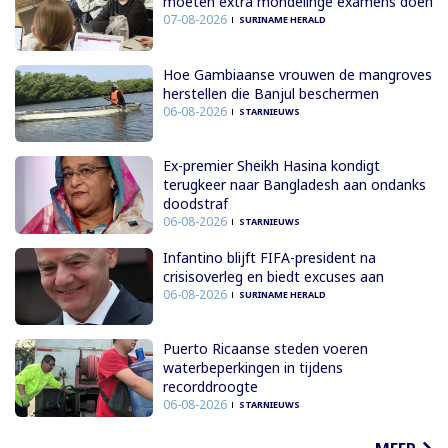
moeten extra mondelinge examens doen
07-08-2026
SURINAME HERALD
Hoe Gambiaanse vrouwen de mangroves
herstellen die Banjul beschermen
06-08-2026
STARNIEUWS
Ex-premier Sheikh Hasina kondigt
terugkeer naar Bangladesh aan ondanks
doodstraf
06-08-2026
STARNIEUWS
Infantino blijft FIFA-president na
crisisoverleg en biedt excuses aan
06-08-2026
SURINAME HERALD
Puerto Ricaanse steden voeren
waterbeperkingen in tijdens
recorddroogte
06-08-2026
STARNIEUWS