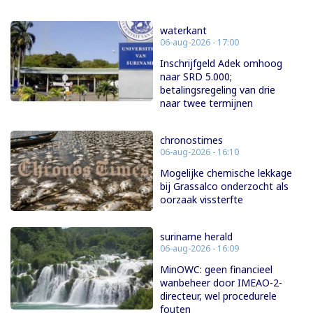
waterkant
06-aug-2026 - 17:00
Inschrijfgeld Adek omhoog
naar SRD 5.000;
betalingsregeling van drie
naar twee termijnen
chronostimes
06-aug-2026 - 16:10
Mogelijke chemische lekkage
bij Grassalco onderzocht als
oorzaak vissterfte
suriname herald
06-aug-2026 - 16:09
MinOWC: geen financieel
wanbeheer door IMEAO-2-
directeur, wel procedurele
fouten