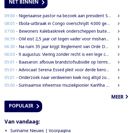
NET BINNEN
09:00
- Nigeriaanse pastor na bezoek aan president Simons: ‘Toename van rijkdom in Suriname’
08:05
- Ebola-uitbraak in Congo overschrijdt 4.000 gevallen
07:00
- Bewoners Kalebaskreek onderscheppen buitenlanders met illegaal geweer en communicatieapparatuur
06:59
- OM eist 2,5 jaar cel tegen vader voor mishandeling en verwaarlozing van gezin
06:30
- Na ruim 35 jaar krijgt Reglement van Orde DNA grondige herziening
06:03
- 9 augustus: Viering zonder recht is een lege ceremonie
05:01
- Baasaron: afbouw brandstofsubsidie op termijn onvermijdelijk
05:01
- Advocaat Serena Essed pleit voor derde beroepsinstantie onder gezag van CCJ
05:01
- Onderzoek naar verdwenen kwik nog altijd zonder resultaat
05:00
- Surinaamse inheemse muziekpionier Kariñha Basi krijgt oeuvreprijs in Rotterdam
MEER
POPULAIR
Van vandaag:
Suriname Nieuws | Voorpagina