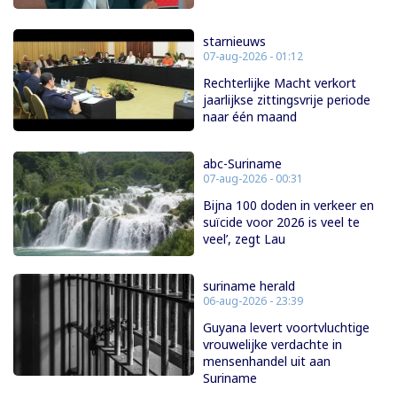
starnieuws
07-aug-2026 - 01:12
Rechterlijke Macht verkort
jaarlijkse zittingsvrije periode
naar één maand
abc-Suriname
07-aug-2026 - 00:31
Bijna 100 doden in verkeer en
suïcide voor 2026 is veel te
veel’, zegt Lau
suriname herald
06-aug-2026 - 23:39
Guyana levert voortvluchtige
vrouwelijke verdachte in
mensenhandel uit aan
Suriname