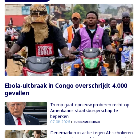
Ebola-uitbraak in Congo overschrijdt 4.000
gevallen
Trump gaat opnieuw proberen recht op
Amerikaans staatsburgerschap te
beperken
07-08-2026
SURINAME HERALD
Denemarken in actie tegen AI: scholieren