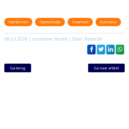
Net Binnen
Opmerkelijk
Overheid
Suriname
08 jul 2026
| suriname herald | Door: Redactie
Ga terug
Ga naar artikel