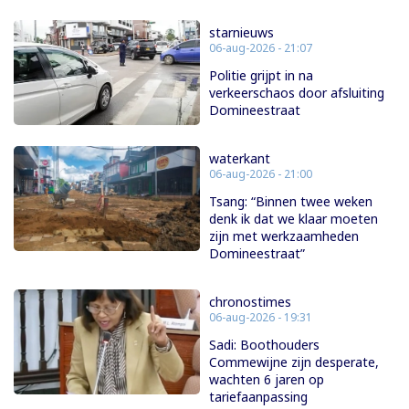
starnieuws
06-aug-2026 - 21:07
Politie grijpt in na
verkeerschaos door afsluiting
Domineestraat
waterkant
06-aug-2026 - 21:00
Tsang: “Binnen twee weken
denk ik dat we klaar moeten
zijn met werkzaamheden
Domineestraat”
chronostimes
06-aug-2026 - 19:31
Sadi: Boothouders
Commewijne zijn desperate,
wachten 6 jaren op
tariefaanpassing