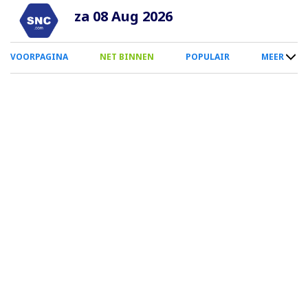
Overslaan
za 08 Aug 2026
en
naar
0
VOORPAGINA
NET BINNEN
POPULAIR
MEER
de
Smartphone
inhoud
Menu
gaan