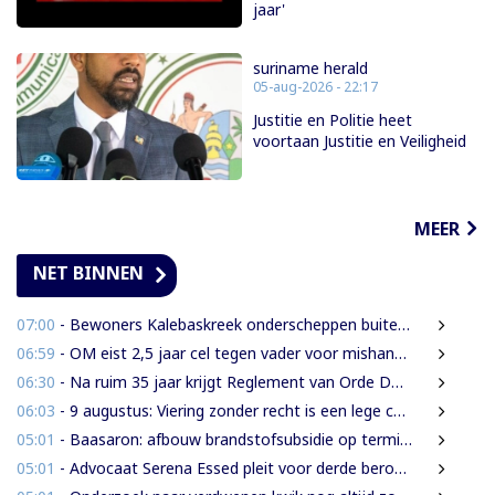
jaar'
suriname herald
05-aug-2026 - 22:17
Justitie en Politie heet
voortaan Justitie en Veiligheid
MEER
NET BINNEN
07:00
- Bewoners Kalebaskreek onderscheppen buitenlanders met illegaal geweer en communicatieapparatuur
06:59
- OM eist 2,5 jaar cel tegen vader voor mishandeling en verwaarlozing van gezin
06:30
- Na ruim 35 jaar krijgt Reglement van Orde DNA grondige herziening
06:03
- 9 augustus: Viering zonder recht is een lege ceremonie
05:01
- Baasaron: afbouw brandstofsubsidie op termijn onvermijdelijk
05:01
- Advocaat Serena Essed pleit voor derde beroepsinstantie onder gezag van CCJ