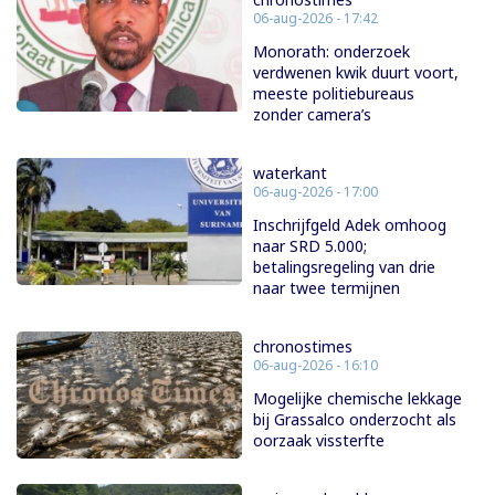
06-aug-2026 - 17:42
Monorath: onderzoek
verdwenen kwik duurt voort,
meeste politiebureaus
zonder camera’s
waterkant
06-aug-2026 - 17:00
Inschrijfgeld Adek omhoog
naar SRD 5.000;
betalingsregeling van drie
naar twee termijnen
chronostimes
06-aug-2026 - 16:10
Mogelijke chemische lekkage
bij Grassalco onderzocht als
oorzaak vissterfte