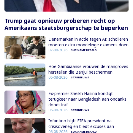
Trump gaat opnieuw proberen recht op
Amerikaans staatsburgerschap te beperken
Denemarken in actie tegen AI: scholieren
moeten extra mondelinge examens doen
07-08-2026
SURINAME HERALD
Hoe Gambiaanse vrouwen de mangroves
herstellen die Banjul beschermen
06-08-2026
STARNIEUWS
Ex-premier Sheikh Hasina kondigt
terugkeer naar Bangladesh aan ondanks
doodstraf
06-08-2026
STARNIEUWS
Infantino blijft FIFA-president na
crisisoverleg en biedt excuses aan
06-08-2026
SURINAME HERALD