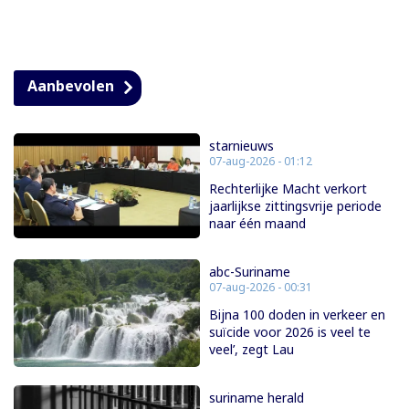
Aanbevolen
starnieuws
07-aug-2026 - 01:12
Rechterlijke Macht verkort
jaarlijkse zittingsvrije periode
naar één maand
abc-Suriname
07-aug-2026 - 00:31
Bijna 100 doden in verkeer en
suïcide voor 2026 is veel te
veel’, zegt Lau
suriname herald