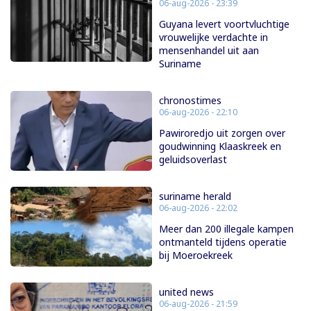
06-aug-2026 - 23:39
Guyana levert voortvluchtige
vrouwelijke verdachte in
mensenhandel uit aan
Suriname
chronostimes
06-aug-2026 - 22:10
Pawiroredjo uit zorgen over
goudwinning Klaaskreek en
geluidsoverlast
suriname herald
06-aug-2026 - 22:02
Meer dan 200 illegale kampen
ontmanteld tijdens operatie
bij Moeroekreek
united news
06-aug-2026 - 21:59