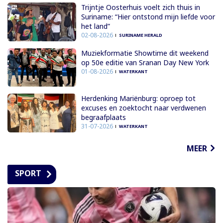
Trijntje Oosterhuis voelt zich thuis in
Suriname: “Hier ontstond mijn liefde voor
het land”
02-08-2026
SURINAME HERALD
Muziekformatie Showtime dit weekend
op 50e editie van Sranan Day New York
01-08-2026
WATERKANT
Herdenking Mariënburg: oproep tot
excuses en zoektocht naar verdwenen
begraafplaats
31-07-2026
WATERKANT
MEER
SPORT