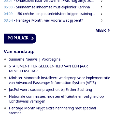
05:01
- Onderzoek naar verdwenen kwik nog altijd zonder resultaat
05:00
- Surinaamse inheemse muziekpionier Kariñha Basi krijgt oeuvreprijs in Rotterdam
04:09
- 150 crèche- en peuterleidsters krijgen training in verkeerseducatie
03:54
- Heritage Month: vier vooral wat jij bent?
MEER
POPULAIR
Van vandaag:
Suriname Nieuws | Voorpagina
STATEMENT TER GELEGENHEID VAN ÉÉN JAAR
MINISTERSCHAP
Minister Monorath installeert werkgroep voor implementatie
van Advanced Passenger Information System (APIS)
JusPol voert sociaal project uit bij Esther Stichting
Nationale commissies moeten efficiëntie en veiligheid op
luchthavens verhogen
Heritage Month krijgt extra herinnering met speciaal
stempel