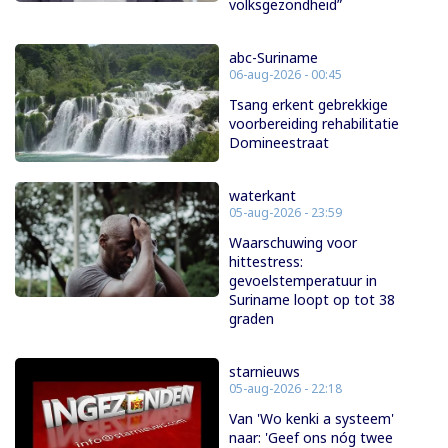
volksgezondheid”
abc-Suriname
06-aug-2026 - 00:45
Tsang erkent gebrekkige
voorbereiding rehabilitatie
Domineestraat
waterkant
05-aug-2026 - 23:59
Waarschuwing voor
hittestress:
gevoelstemperatuur in
Suriname loopt op tot 38
graden
starnieuws
05-aug-2026 - 22:18
Van 'Wo kenki a systeem'
naar: 'Geef ons nóg twee