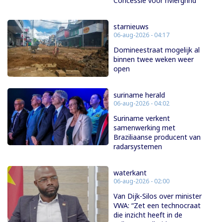
Concessie voor riviergrind
starnieuws
06-aug-2026 - 04:17
Domineestraat mogelijk al
binnen twee weken weer
open
suriname herald
06-aug-2026 - 04:02
Suriname verkent
samenwerking met
Braziliaanse producent van
radarsystemen
waterkant
06-aug-2026 - 02:00
Van Dijk-Silos over minister
VWA: “Zet een technocraat
die inzicht heeft in de