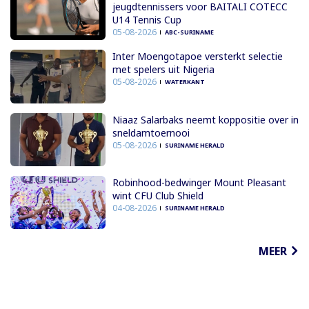
jeugdtennissers voor BAITALI COTECC
U14 Tennis Cup
05-08-2026
ABC-SURINAME
Inter Moengotapoe versterkt selectie
met spelers uit Nigeria
05-08-2026
WATERKANT
Niaaz Salarbaks neemt koppositie over in
sneldamtoernooi
05-08-2026
SURINAME HERALD
Robinhood-bedwinger Mount Pleasant
wint CFU Club Shield
04-08-2026
SURINAME HERALD
MEER