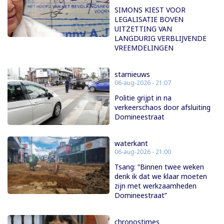
SIMONS KIEST VOOR
LEGALISATIE BOVEN
UITZETTING VAN
LANGDURIG VERBLIJVENDE
VREEMDELINGEN
starnieuws
06-aug-2026 - 21:07
Politie grijpt in na
verkeerschaos door afsluiting
Domineestraat
waterkant
06-aug-2026 - 21:00
Tsang: “Binnen twee weken
denk ik dat we klaar moeten
zijn met werkzaamheden
Domineestraat”
chronostimes