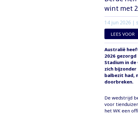
wint met 2
14 jun 2026
| s
LEES VOOR
Australië hee
2026 gezorgd d
Stadium in de
zich bijzonder
balbezit had, 
doorbreken.
De wedstrijd b
voor tienduizen
het WK een offi