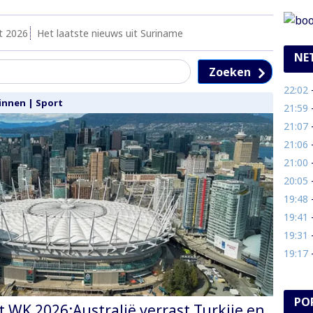
t 2026
Het laatste nieuws uit Suriname
NE
Zoeken
22:02
- 
innen
|
Sport
21:59
- 
21:07
- 
21:06
- 
21:00
- T
20:05
- 
19:48
- O
19:41
- 
19:31
- 
19:17
- 
PO
t WK 2026:Australië verrast Turkije en