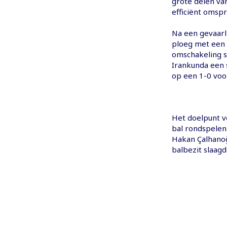
grote delen van
efficiënt omsp
Na een gevaarli
ploeg met een 
omschakeling s
Irankunda een s
op een 1-0 voo
Het doelpunt v
bal rondspelen 
Hakan Çalhanoğ
balbezit slaagd