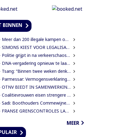
T BINNEN
Meer dan 200 illegale kampen ontmanteld tijdens operatie bij Moeroekreek
SIMONS KIEST VOOR LEGALISATIE BOVEN UITZETTING VAN LANGDURIG VERBLIJVENDE VREEMDELINGEN
Politie grijpt in na verkeerschaos door afsluiting Domineestraat
DNA-vergadering opnieuw te laat begonnen, leden eisen aanpak laatkomers
sang: “Binnen twee weken denk ik dat we klaar moeten zijn met werkzaamheden Domineestraat”
Parmessar: Vermogensverklaringen mogelijk geopend bij Anti-corruptie unit
TNV BIEDT IN SAMENWERKING MET HAAR INTERNATIONALE PARTNERS 200 GRATIS STUDIEBEURZEN AAN TECHNISCH TALENT
Coalitievrouwen eisen strengere gedragsregels in DNA na uitspraak Van Samson
Sadi: Boothouders Commewijne zijn desperate, wachten 6 jaren op tariefaanpassing
FRANSE GRENSCONTROLES LANGS MAROWIJNERIVIER WEDEROM FORS AANGESCHERPT
MEER
PULAIR