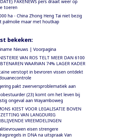
DATE) FAKENEWS pers draait weer op
le toeren
000 ha - China Zhong Heng Tai niet bezig
 palmolie maar met houtkap
st bekeken:
iname Nieuws | Voorpagina
NISTERIE VAN ROS TELT MEER DAN 6100
BTENAREN WAARVAN 74% LAGER KADER
aïne verstopt in bevroren vissen ontdekt
 douanecontrole
ering pakt zwerversproblematiek aan
obestuurder (23) komt om het leven bij
nstig ongeval aan Wayamboweg
MONS KIEST VOOR LEGALISATIE BOVEN
TZETTING VAN LANGDURIG
RBLIJVENDE VREEMDELINGEN
litievrouwen eisen strengere
ragsregels in DNA na uitspraak Van