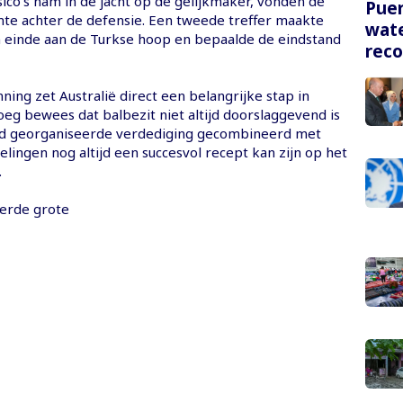
ico's nam in de jacht op de gelijkmaker, vonden de
Puer
imte achter de defensie. Een tweede treffer maakte
wate
en einde aan de Turkse hoop en bepaalde de eindstand
rec
ing zet Australië direct een belangrijke stap in
eg bewees dat balbezit niet altijd doorslaggevend is
ed georganiseerde verdediging gecombineerd met
lingen nog altijd een succesvol recept kan zijn op het
.
erde grote