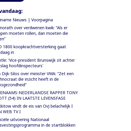
vandaag:
iname Nieuws | Voorpagina
orath over verdwenen kwik: “Als er
pen moeten rollen, dan moeten die
len”
 1800 koopkrachtversterking gaat
daag in
tle: 'Vice-president Brunswijk zit achter
slag hoofdinspecteurs'
 Dijk-Silos over minister VWA: “Zet een
hnocraat die inzicht heeft in de
ksgezondheid”
RINAAMS-NEDERLANDSE RAPPER TONY
OTT (54) IN LAATSTE LEVENSFASE
kitow vindt de eis van OvJ belachelijk I
N WEB TV I
iciële uitvoering Nationaal
svestingsprogramma in de startblokken