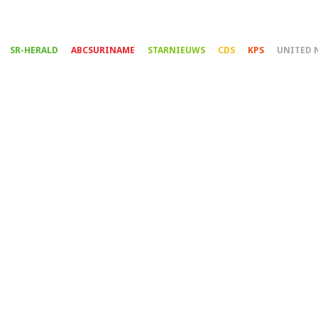
Overslaan
en
naar
SR-HERALD
ABCSURINAME
STARNIEUWS
CDS
KPS
UNITED 
de
inhoud
gaan