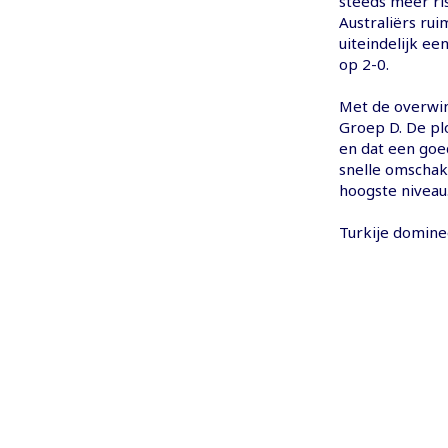
steeds meer ris
Australiërs ru
uiteindelijk e
op 2-0.
Met de overwinn
Groep D. De plo
en dat een go
snelle omschake
hoogste niveau
Turkije domine