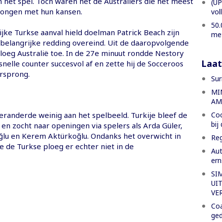
 het spel. Toch waren het de Australiërs die het meest
(UP
rongen met hun kansen.
vol
50.
jke Turkse aanval hield doelman Patrick Beach zijn
met
belangrijke redding overeind. Uit de daaropvolgende
loeg Australië toe. In de 27e minuut rondde Nestory
Laat
nelle counter succesvol af en zette hij de Socceroos
rsprong.
Sur
MI
AM
Coc
eranderde weinig aan het spelbeeld. Turkije bleef de
bij
en zocht naar openingen via spelers als Arda Güler,
lu en Kerem Aktürkoğlu. Ondanks het overwicht in
Reg
e de Turkse ploeg er echter niet in de
Aut
er
SI
UI
VE
Coa
ged