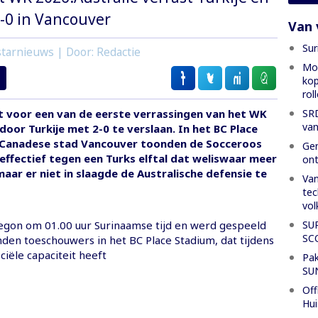
-0 in Vancouver
Van 
Sur
tarnieuws | Door: Redactie
Mon
kop
rol
SRD
ft voor een van de eerste verrassingen van het WK
van
oor Turkije met 2-0 te verslaan. In het BC Place
 Canadese stad Vancouver toonden de Socceroos
Gen
 effectief tegen een Turks elftal dat weliswaar meer
ont
maar er niet in slaagde de Australische defensie te
Van
tec
vol
SU
egon om 01.00 uur Surinaamse tijd en werd gespeeld
SC
den toeschouwers in het BC Place Stadium, dat tijdens
ciële capaciteit heeft
Pak
SU
Off
Hui