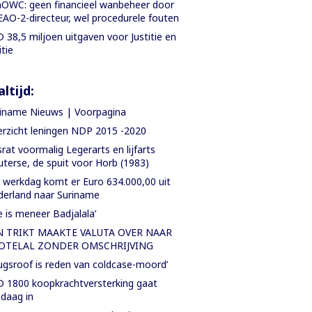
OWC: geen financieel wanbeheer door
AO-2-directeur, wel procedurele fouten
 38,5 miljoen uitgaven voor Justitie en
itie
ltijd:
iname Nieuws | Voorpagina
rzicht leningen NDP 2015 -2020
rat voormalig Legerarts en lijfarts
terse, de spuit voor Horb (1983)
 werkdag komt er Euro 634.000,00 uit
erland naar Suriname
e is meneer Badjalala’
N TRIKT MAAKTE VALUTA OVER NAAR
OTELAL ZONDER OMSCHRIJVING
ugsroof is reden van coldcase-moord’
 1800 koopkrachtversterking gaat
daag in