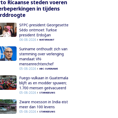
to Ricaanse steden voeren
rbeperkingen in tijdens
orddroogte
SFPC-president Georgesette
Sédo ontmoet Turkse
president Erdoğan
06-08-2026
WATERKANT
Suriname onthoudt zich van
stemming over verlenging
mandaat VN-
mensenrechtenchef
05-08-2026
ABC-SURINAME
Fuego-vulkaan in Guatemala
blijft as en modder spuwen;
1.700 mensen geëvacueerd
05-08-2026
STARNIEUWS
Zware moesson in India eist
meer dan 100 levens
05-08-2026
STARNIEUWS