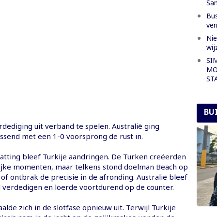
Sa
Bus
ver
Nie
wij
SI
MO
ST
BU
rdediging uit verband te spelen. Australië ging
ssend met een 1-0 voorsprong de rust in.
atting bleef Turkije aandringen. De Turken creëerden
ijke momenten, maar telkens stond doelman Beach op
s of ontbrak de precisie in de afronding. Australië bleef
d verdedigen en loerde voortdurend op de counter.
aalde zich in de slotfase opnieuw uit. Terwijl Turkije