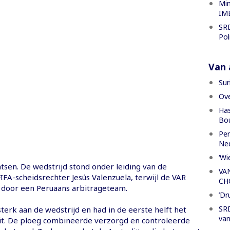
Min
IME
SRD
Pol
Van a
Sur
Ove
Has
Bou
Per
Ned
‘Wi
tsen. De wedstrijd stond onder leiding van de
VA
FA-scheidsrechter Jesús Valenzuela, terwijl de VAR
CH
door een Peruaans arbitrageteam.
’Dr
SRD
terk aan de wedstrijd en had in de eerste helft het
van
t. De ploeg combineerde verzorgd en controleerde