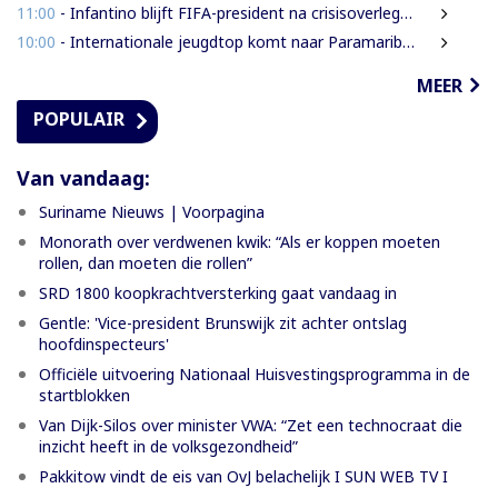
11:00
- Infantino blijft FIFA-president na crisisoverleg en biedt excuses aan
10:00
- Internationale jeugdtop komt naar Paramaribo voor BAITALI COTECC U14 Tennis Cup
MEER
POPULAIR
Van vandaag:
Suriname Nieuws | Voorpagina
Monorath over verdwenen kwik: “Als er koppen moeten
rollen, dan moeten die rollen”
SRD 1800 koopkrachtversterking gaat vandaag in
Gentle: 'Vice-president Brunswijk zit achter ontslag
hoofdinspecteurs'
Officiële uitvoering Nationaal Huisvestingsprogramma in de
startblokken
Van Dijk-Silos over minister VWA: “Zet een technocraat die
inzicht heeft in de volksgezondheid”
Pakkitow vindt de eis van OvJ belachelijk I SUN WEB TV I