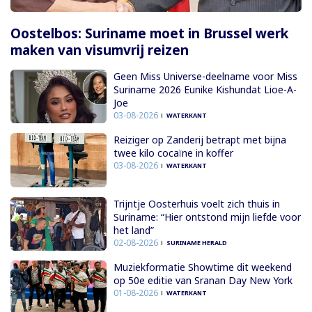
Oostelbos: Suriname moet in Brussel werk
maken van visumvrij reizen
Geen Miss Universe-deelname voor Miss
Suriname 2026 Eunike Kishundat Lioe-A-
Joe
03-08-2026
WATERKANT
Reiziger op Zanderij betrapt met bijna
twee kilo cocaïne in koffer
03-08-2026
WATERKANT
Trijntje Oosterhuis voelt zich thuis in
Suriname: “Hier ontstond mijn liefde voor
het land”
02-08-2026
SURINAME HERALD
Muziekformatie Showtime dit weekend
op 50e editie van Sranan Day New York
01-08-2026
WATERKANT