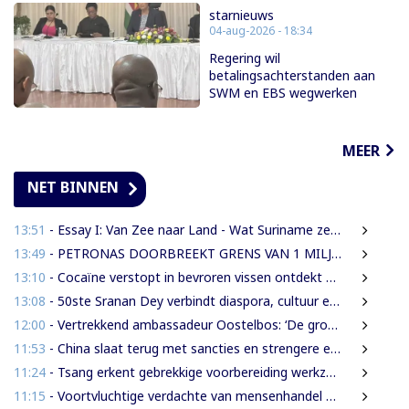
starnieuws
04-aug-2026 - 18:34
Regering wil
betalingsachterstanden aan
SWM en EBS wegwerken
MEER
NET BINNEN
13:51
- Essay I: Van Zee naar Land - Wat Suriname zelf moet weten over de Nieuwe Raffinaderij en Gas-to-Shore
13:49
- PETRONAS DOORBREEKT GRENS VAN 1 MILJARD VATEN IN BLOK 52 | WAT BETEKENT DEZE MIJLPAAL VOOR DE SURINAAMSE ECONOMIE?
13:10
- Cocaïne verstopt in bevroren vissen ontdekt bij douanecontrole
13:08
- 50ste Sranan Dey verbindt diaspora, cultuur en ondernemerschap in New York
12:00
- Vertrekkend ambassadeur Oostelbos: ‘De grootste rijkdom van Suriname zijn de mensen’
11:53
- China slaat terug met sancties en strengere exportregels in handelsconflict met VS
11:24
- Tsang erkent gebrekkige voorbereiding werkzaamheden Domineestraat
11:15
- Voortvluchtige verdachte van mensenhandel uitgeleverd door Guyana