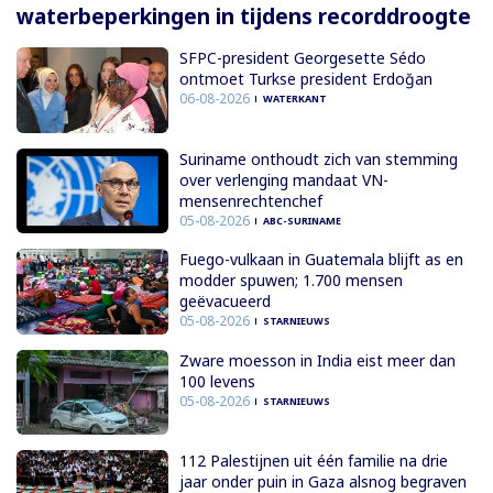
waterbeperkingen in tijdens recorddroogte
SFPC-president Georgesette Sédo
ontmoet Turkse president Erdoğan
06-08-2026
WATERKANT
Suriname onthoudt zich van stemming
over verlenging mandaat VN-
mensenrechtenchef
05-08-2026
ABC-SURINAME
Fuego-vulkaan in Guatemala blijft as en
modder spuwen; 1.700 mensen
geëvacueerd
05-08-2026
STARNIEUWS
Zware moesson in India eist meer dan
100 levens
05-08-2026
STARNIEUWS
112 Palestijnen uit één familie na drie
jaar onder puin in Gaza alsnog begraven