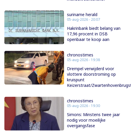
suriname herald
05-aug-2026 - 20:07
Hakrinbank biedt belang van
17,96 procent in DSB
openbaar te koop aan
chronostimes
05-aug-2026 - 19:38
Drempel verwijderd voor
vlottere doorstroming op
kruispunt
Keizerstraat/Zwartenhovenbrugs
chronostimes
05-aug-2026 - 19:30
Simons: Minstens twee jaar
nodig voor moeilijke
overgangsfase