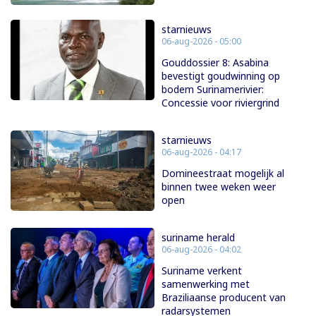
starnieuws
06-aug-2026 - 05:00
Gouddossier 8: Asabina
bevestigt goudwinning op
bodem Surinamerivier:
Concessie voor riviergrind
starnieuws
06-aug-2026 - 04:17
Domineestraat mogelijk al
binnen twee weken weer
open
suriname herald
06-aug-2026 - 04:02
Suriname verkent
samenwerking met
Braziliaanse producent van
radarsystemen