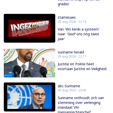
graden
starnieuws
05-aug-2026 - 22:18
Van 'Wo kenki a systeem'
naar: 'Geef ons nóg twee
jaar'
suriname herald
05-aug-2026 - 22:17
Justitie en Politie heet
voortaan Justitie en Veiligheid
abc-Suriname
05-aug-2026 - 20:45
Suriname onthoudt zich van
stemming over verlenging
mandaat VN-
mensenrechtenchef