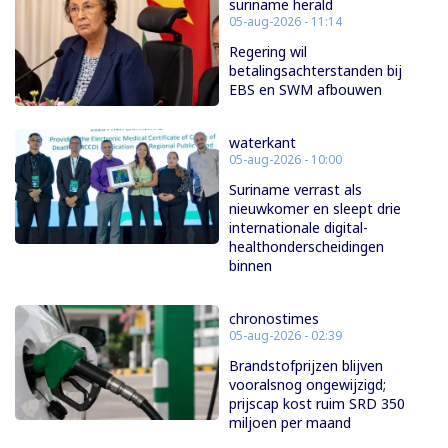
suriname herald
05-aug-2026 - 11:14
Regering wil
betalingsachterstanden bij
EBS en SWM afbouwen
waterkant
05-aug-2026 - 10:00
Suriname verrast als
nieuwkomer en sleept drie
internationale digital-
healthonderscheidingen
binnen
chronostimes
05-aug-2026 - 02:39
Brandstofprijzen blijven
vooralsnog ongewijzigd;
prijscap kost ruim SRD 350
miljoen per maand