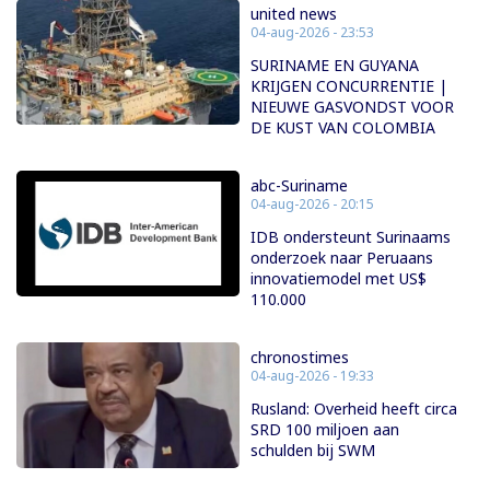
united news
04-aug-2026 - 23:53
SURINAME EN GUYANA
KRIJGEN CONCURRENTIE |
NIEUWE GASVONDST VOOR
DE KUST VAN COLOMBIA
abc-Suriname
04-aug-2026 - 20:15
IDB ondersteunt Surinaams
onderzoek naar Peruaans
innovatiemodel met US$
110.000
chronostimes
04-aug-2026 - 19:33
Rusland: Overheid heeft circa
SRD 100 miljoen aan
schulden bij SWM