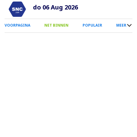
Overslaan
do 06 Aug 2026
en
naar
0
VOORPAGINA
NET BINNEN
POPULAIR
MEER
de
Smartphone
inhoud
Menu
gaan