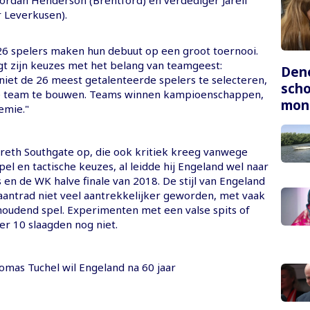
ordan Henderson (Brentford) en verdediger Jarell
 Leverkusen).
6 spelers maken hun debuut op een groot toernooi.
gt zijn keuzes met het belang van teamgeest:
Dene
iet de 26 meest getalenteerde spelers te selecteren,
scho
e team te bouwen. Teams winnen kampioenschappen,
mon
emie."
areth Southgate op, die ook kritiek kreeg vanwege
pel en tactische keuzes, al leidde hij Engeland wel naar
 en de WK halve finale van 2018. De stijl van Engeland
 aantrad niet veel aantrekkelijker geworden, met vaak
houdend spel. Experimenten met een valse spits of
 10 slaagden nog niet.
mas Tuchel wil Engeland na 60 jaar