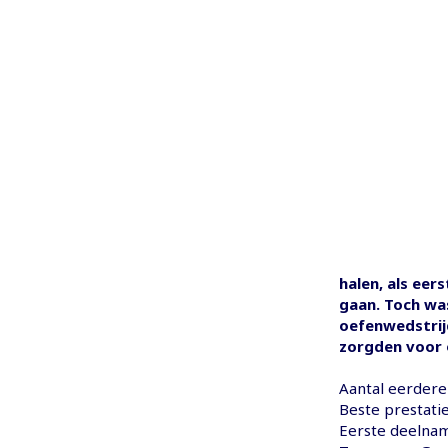
halen, als eer
gaan. Toch wa
oefenwedstrij
zorgden voor 
Aantal eerder
Beste prestati
Eerste deelname