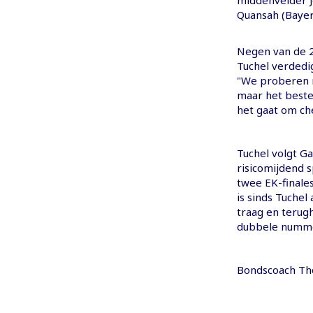
middenvelder J
Quansah (Bayer
Negen van de 2
Tuchel verdedi
"We proberen n
maar het best
het gaat om ch
Tuchel volgt G
risicomijdend s
twee EK-finales
is sinds Tuchel
traag en terug
dubbele nummer
Bondscoach Tho