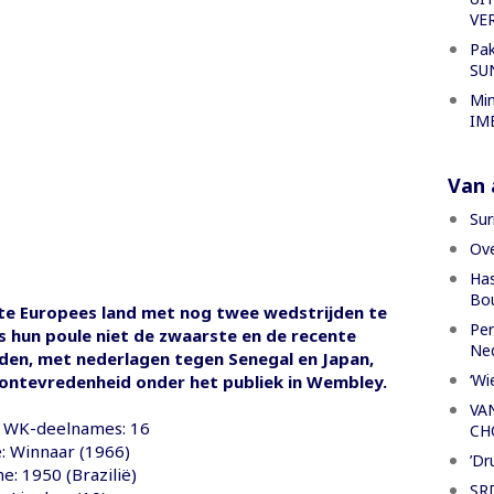
VE
Pak
SU
Min
IME
Van a
Sur
Ove
Has
Bou
ste Europees land met nog twee wedstrijden te
Per
s hun poule niet de zwaarste en de recente
Ned
den, met nederlagen tegen Senegal en Japan,
‘Wi
ontevredenheid onder het publiek in Wembley.
VA
e WK-deelnames: 16
CH
e: Winnaar (1966)
’Dr
: 1950 (Brazilië)
SRD