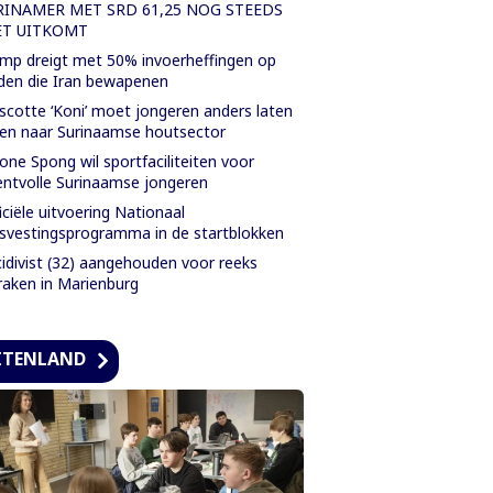
RINAMER MET SRD 61,25 NOG STEEDS
ET UITKOMT
mp dreigt met 50% invoerheffingen op
den die Iran bewapenen
cotte ‘Koni’ moet jongeren anders laten
ken naar Surinaamse houtsector
one Spong wil sportfaciliteiten voor
entvolle Surinaamse jongeren
iciële uitvoering Nationaal
svestingsprogramma in de startblokken
idivist (32) aangehouden voor reeks
raken in Marienburg
ITENLAND