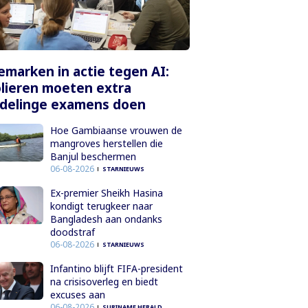
marken in actie tegen AI:
lieren moeten extra
delinge examens doen
Hoe Gambiaanse vrouwen de
mangroves herstellen die
Banjul beschermen
06-08-2026
STARNIEUWS
Ex-premier Sheikh Hasina
kondigt terugkeer naar
Bangladesh aan ondanks
doodstraf
06-08-2026
STARNIEUWS
Infantino blijft FIFA-president
na crisisoverleg en biedt
excuses aan
06-08-2026
SURINAME HERALD