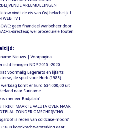
RBLIJVENDE VREEMDELINGEN
kitow vindt de eis van OvJ belachelijk I
N WEB TV I
OWC: geen financieel wanbeheer door
AO-2-directeur, wel procedurele fouten
ltijd:
iname Nieuws | Voorpagina
rzicht leningen NDP 2015 -2020
rat voormalig Legerarts en lijfarts
terse, de spuit voor Horb (1983)
 werkdag komt er Euro 634.000,00 uit
erland naar Suriname
e is meneer Badjalala’
N TRIKT MAAKTE VALUTA OVER NAAR
OTELAL ZONDER OMSCHRIJVING
ugsroof is reden van coldcase-moord’
 1800 koopkrachtversterking gaat