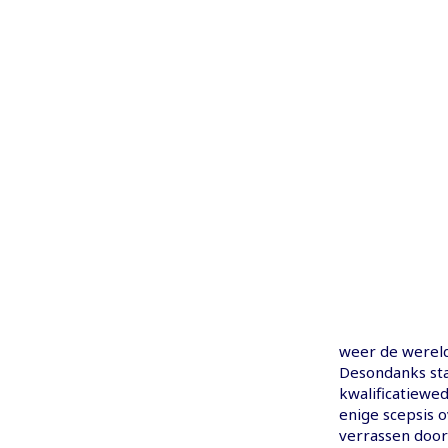
weer de werel
Desondanks staa
kwalificatiewe
enige scepsis o
verrassen door 