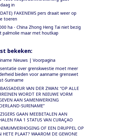
daag in
DATE) FAKENEWS pers draait weer op
le toeren
000 ha - China Zhong Heng Tai niet bezig
 palmolie maar met houtkap
st bekeken:
iname Nieuws | Voorpagina
sentatie over grenskwestie moet meer
derheid bieden voor aanname grenswet
st-Suriname
BASSADEUR VAN DER ZWAN: “OP ALLE
RREINEN WORDT ER NIEUWE VORM
GEVEN AAN SAMENWERKING
DERLAND-SURINAME”
IZIGERS GAAN MEEBETALEN AAN
HALEN FAA 1 STATUS VAN CURAÇAO
NIMUMVERHOGING OF EEN DRUPPEL OP
N HETE PLAAT? WAAROM DE GEWONE