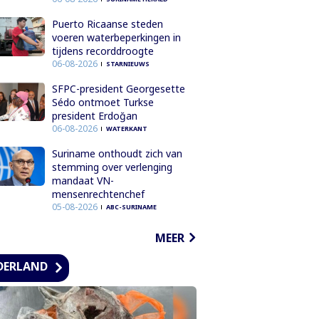
Puerto Ricaanse steden
voeren waterbeperkingen in
tijdens recorddroogte
06-08-2026
STARNIEUWS
SFPC-president Georgesette
Sédo ontmoet Turkse
president Erdoğan
06-08-2026
WATERKANT
Suriname onthoudt zich van
stemming over verlenging
mandaat VN-
mensenrechtenchef
05-08-2026
ABC-SURINAME
MEER
DERLAND