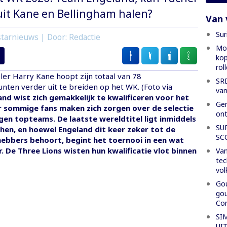
uit Kane en Bellingham halen?
Van 
Sur
tarnieuws | Door: Redactie
Mon
kop
rol
ler Harry Kane hoopt zijn totaal van 78
SRD
nten verder uit te breiden op het WK. (Foto via
van
and wist zich gemakkelijk te kwalificeren voor het
Gen
 sommige fans maken zich zorgen over de selectie
ont
en topteams. De laatste wereldtitel ligt inmiddels
SU
 hen, en hoewel Engeland dit keer zeker tot de
SC
hebbers behoort, begint het toernooi in een wat
. De Three Lions wisten hun kwalificatie vlot binnen
Van
tec
vol
Gou
gou
Con
SI
UI