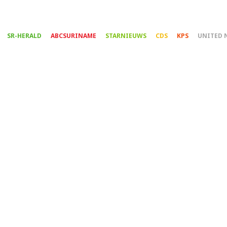
Overslaan
en
naar
SR-HERALD
ABCSURINAME
STARNIEUWS
CDS
KPS
UNITED 
de
inhoud
gaan