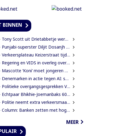
T BINNEN
Tony Scott uit Drietabbetje werd internationaal bekend door zijn hiphouse muziek
Punjabi-superster Diljit Dosanjh op maandag 7 september in Ziggo Dome
Verkeersplateau Keizerstraat tijdelijk weggehaald vanwege chaos rond Domineestraat
Regering en VIDS in overleg over Wet Bescherming Woon- en Leefgebieden
Mascotte ‘Koni’ moet jongeren anders laten kijken naar Surinaamse houtsector
Denemarken in actie tegen AI: scholieren moeten extra mondelinge examens doen
Politieke overgangsgesprekken Venezuela beginnen zonder Machado
 Echtpaar Bhikhie-Joemanbaks 60 jaar getrouwd
Politie neemt extra verkeersmaatregelen rond afgesloten Domineestraat
Column: Banken zetten met hogere ATM-tarieven digitale economie op achterstand
MEER
PULAIR