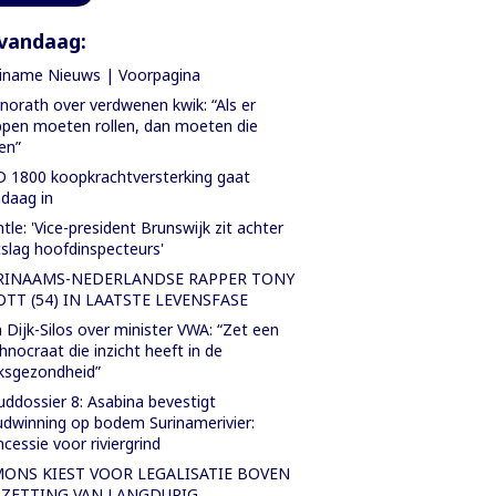
vandaag:
iname Nieuws | Voorpagina
orath over verdwenen kwik: “Als er
pen moeten rollen, dan moeten die
len”
 1800 koopkrachtversterking gaat
daag in
tle: 'Vice-president Brunswijk zit achter
slag hoofdinspecteurs'
RINAAMS-NEDERLANDSE RAPPER TONY
OTT (54) IN LAATSTE LEVENSFASE
 Dijk-Silos over minister VWA: “Zet een
hnocraat die inzicht heeft in de
ksgezondheid”
ddossier 8: Asabina bevestigt
dwinning op bodem Surinamerivier:
cessie voor riviergrind
MONS KIEST VOOR LEGALISATIE BOVEN
TZETTING VAN LANGDURIG