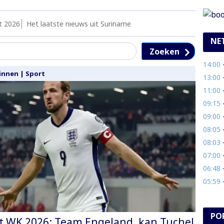
t 2026
Het laatste nieuws uit Suriname
NE
Zoeken
14:00
- 
innen
|
Sport
13:00
- 
11:00
- 
09:15
- 
09:00
- 
08:05
- 
08:03
- 
07:00
-
06:48
- 
05:59
- 
PO
t WK 2026: Team Engeland, kan Tuchel