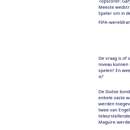
Topscorer: Gar
Meeste wedstrij
Speler om in d
FIFA-wereldran
De vraag is of 
niveau kunnen 
spelen? En wee
is?
De Duitse bond
enkele vaste 
werden toegevo
twee van Engela
teleurstellend
Maguire werde