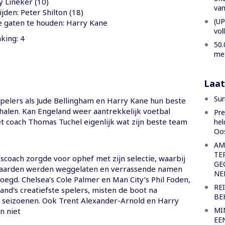
y Lineker (10)
van
den: Peter Shilton (18)
(UP
e gaten te houden: Harry Kane
vol
king: 4
50.
met
Laat
Sur
spelers als Jude Bellingham en Harry Kane hun beste
halen. Kan Engeland weer aantrekkelijk voetbal
Pre
t coach Thomas Tuchel eigenlijk wat zijn beste team
hel
Oo
AM
TE
scoach zorgde voor ophef met zijn selectie, waarbij
GE
waarden werden weggelaten en verrassende namen
NE
egd. Chelsea’s Cole Palmer en Man City’s Phil Foden,
RE
nd's creatiefste spelers, misten de boot na
BE
e seizoenen. Ook Trent Alexander-Arnold en Harry
MI
n niet
EE