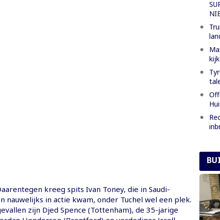
SU
NI
Tru
lan
Mas
kij
Tyr
tal
Off
Hui
Rec
inb
BU
aarentegen kreeg spits Ivan Toney, die in Saudi-
n nauwelijks in actie kwam, onder Tuchel wel een plek.
evallen zijn Djed Spence (Tottenham), de 35-jarige