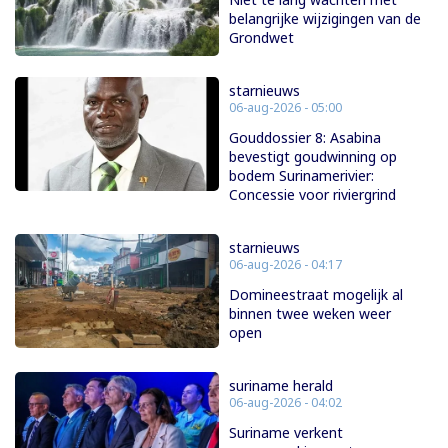
belangrijke wijzigingen van de
Grondwet
starnieuws
06-aug-2026 - 05:00
Gouddossier 8: Asabina
bevestigt goudwinning op
bodem Surinamerivier:
Concessie voor riviergrind
starnieuws
06-aug-2026 - 04:17
Domineestraat mogelijk al
binnen twee weken weer
open
suriname herald
06-aug-2026 - 04:02
Suriname verkent