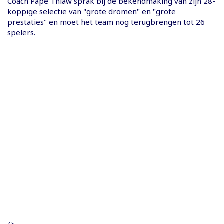
Coach Pape Thiaw sprak bij de bekendmaking van zijn 28-
koppige selectie van "grote dromen" en "grote
prestaties" en moet het team nog terugbrengen tot 26
spelers.
/>