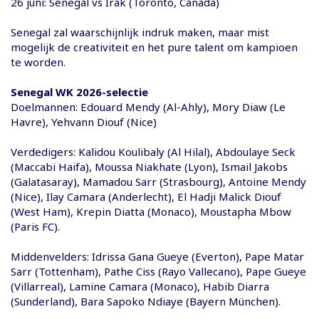
26 juni: Senegal vs Irak (Toronto, Canada)
Senegal zal waarschijnlijk indruk maken, maar mist
mogelijk de creativiteit en het pure talent om kampioen
te worden.
Senegal WK 2026-selectie
Doelmannen: Edouard Mendy (Al-Ahly), Mory Diaw (Le
Havre), Yehvann Diouf (Nice)
Verdedigers: Kalidou Koulibaly (Al Hilal), Abdoulaye Seck
(Maccabi Haifa), Moussa Niakhate (Lyon), Ismail Jakobs
(Galatasaray), Mamadou Sarr (Strasbourg), Antoine Mendy
(Nice), Ilay Camara (Anderlecht), El Hadji Malick Diouf
(West Ham), Krepin Diatta (Monaco), Moustapha Mbow
(Paris FC).
Middenvelders: Idrissa Gana Gueye (Everton), Pape Matar
Sarr (Tottenham), Pathe Ciss (Rayo Vallecano), Pape Gueye
(Villarreal), Lamine Camara (Monaco), Habib Diarra
(Sunderland), Bara Sapoko Ndiaye (Bayern München).