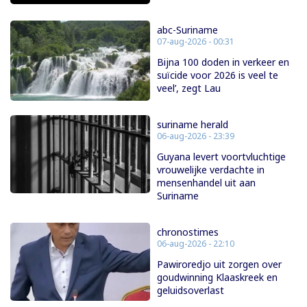
abc-Suriname
07-aug-2026 - 00:31
Bijna 100 doden in verkeer en
suïcide voor 2026 is veel te
veel’, zegt Lau
suriname herald
06-aug-2026 - 23:39
Guyana levert voortvluchtige
vrouwelijke verdachte in
mensenhandel uit aan
Suriname
chronostimes
06-aug-2026 - 22:10
Pawiroredjo uit zorgen over
goudwinning Klaaskreek en
geluidsoverlast