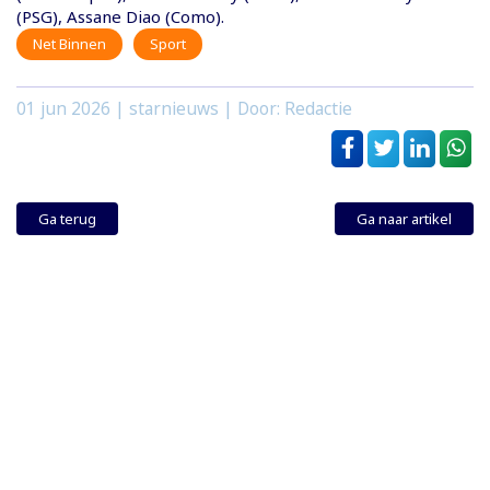
(PSG), Assane Diao (Como).
Net Binnen
Sport
01 jun 2026
| starnieuws | Door: Redactie
Ga terug
Ga naar artikel