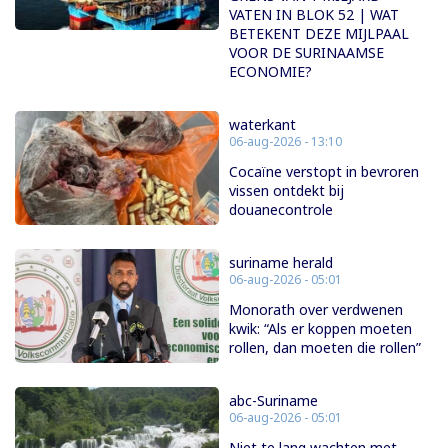
VATEN IN BLOK 52 | WAT
BETEKENT DEZE MIJLPAAL
VOOR DE SURINAAMSE
ECONOMIE?
waterkant
06-aug-2026 - 13:10
Cocaïne verstopt in bevroren
vissen ontdekt bij
douanecontrole
suriname herald
06-aug-2026 - 05:01
Monorath over verdwenen
kwik: “Als er koppen moeten
rollen, dan moeten die rollen”
abc-Suriname
06-aug-2026 - 05:01
Niet te lang wachten met