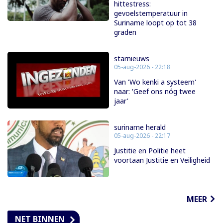
hittestress:
gevoelstemperatuur in
Suriname loopt op tot 38
graden
starnieuws
05-aug-2026 - 22:18
Van 'Wo kenki a systeem'
naar: 'Geef ons nóg twee
jaar'
suriname herald
05-aug-2026 - 22:17
Justitie en Politie heet
voortaan Justitie en Veiligheid
MEER
NET BINNEN