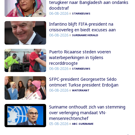
terugkeer naar Bangladesh aan ondanks
doodstraf
06-08-2026
STARNIEUWS
Infantino blijft FIFA-president na
crisisoverleg en biedt excuses aan
06-08-2026
SURINAME HERALD
Puerto Ricaanse steden voeren
waterbeperkingen in tijdens
recorddroogte
06-08-2026
STARNIEUWS
SFPC-president Georgesette Sédo
ontmoet Turkse president Erdoğan
06-08-2026
WATERKANT
Suriname onthoudt zich van stemming
over verlenging mandaat VN-
mensenrechtenchef
05-08-2026
ABC-SURINAME