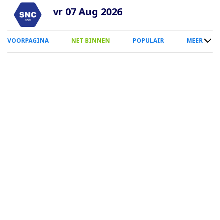
Overslaan
vr 07 Aug 2026
en
naar
0
VOORPAGINA
NET BINNEN
POPULAIR
MEER
de
Smartphone
inhoud
Menu
gaan