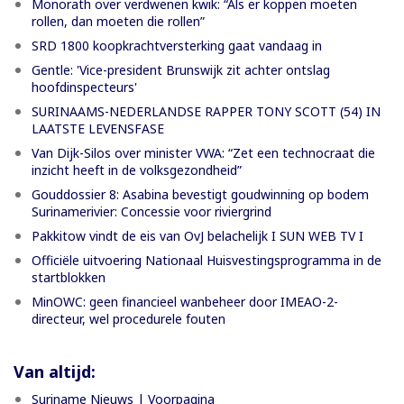
Monorath over verdwenen kwik: “Als er koppen moeten
rollen, dan moeten die rollen”
SRD 1800 koopkrachtversterking gaat vandaag in
Gentle: 'Vice-president Brunswijk zit achter ontslag
hoofdinspecteurs'
SURINAAMS-NEDERLANDSE RAPPER TONY SCOTT (54) IN
LAATSTE LEVENSFASE
Van Dijk-Silos over minister VWA: “Zet een technocraat die
inzicht heeft in de volksgezondheid”
Gouddossier 8: Asabina bevestigt goudwinning op bodem
Surinamerivier: Concessie voor riviergrind
Pakkitow vindt de eis van OvJ belachelijk I SUN WEB TV I
Officiële uitvoering Nationaal Huisvestingsprogramma in de
startblokken
MinOWC: geen financieel wanbeheer door IMEAO-2-
directeur, wel procedurele fouten
Van altijd:
Suriname Nieuws | Voorpagina