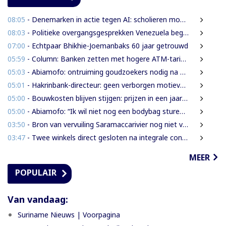
08:05
- Denemarken in actie tegen AI: scholieren moeten extra mondelinge examens doen
08:03
- Politieke overgangsgesprekken Venezuela beginnen zonder Machado
07:00
- Echtpaar Bhikhie-Joemanbaks 60 jaar getrouwd
05:59
- Column: Banken zetten met hogere ATM-tarieven digitale economie op achterstand
05:03
- Abiamofo: ontruiming goudzoekers nodig na dodelijke risico’s in Moeroekreek en 21 Bergi
05:01
- Hakrinbank-directeur: geen verborgen motieven bij verkoop DSB-belang
05:00
- Bouwkosten blijven stijgen: prijzen in een jaar tijd gemiddeld 7,3% hoger
05:00
- Abiamofo: “Ik wil niet nog een bodybag sturen naar dat gebied”
03:50
- Bron van vervuiling Saramaccarivier nog niet vastgesteld, onderzoek in afrondende fase
03:47
- Twee winkels direct gesloten na integrale controle in Houttuin
MEER
POPULAIR
Van vandaag:
Suriname Nieuws | Voorpagina