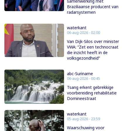
samenwerking met
Braziliaanse producent van
radarsystemen
waterkant
06-aug-2026 - 02:00
Van Dijk-Silos over minister
VWA: “Zet een technocraat
die inzicht heeft in de
volksgezondheid”
abc-Suriname
06-aug-2026 - 00:45
Tsang erkent gebrekkige
voorbereiding rehabilitatie
Domineestraat
waterkant
05-aug-2026 - 23:59
Waarschuwing voor