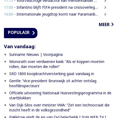
11:15
- Voortvluchtige verdachte van mensenhandel uitgeleverd door Guyana
11:00
- Infantino blijft FIFA-president na crisisoverleg en biedt excuses aan
10:00
- Internationale jeugdtop komt naar Paramaribo voor BAITALI COTECC U14 Tennis Cup
MEER
POPULAIR
Van vandaag:
Suriname Nieuws | Voorpagina
Monorath over verdwenen kwik: “Als er koppen moeten
rollen, dan moeten die rollen”
SRD 1800 koopkrachtversterking gaat vandaag in
Gentle: 'Vice-president Brunswijk zit achter ontslag
hoofdinspecteurs'
Officiële uitvoering Nationaal Huisvestingsprogramma in de
startblokken
Van Dijk-Silos over minister VWA: “Zet een technocraat die
inzicht heeft in de volksgezondheid”
Pakkitow vindt de eis van OvJ belachelijk I SUN WEB TV I