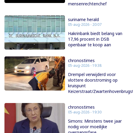
mensenrechtenchef
suriname herald
05-aug-2026 - 20:07
Hakrinbank biedt belang van
17,96 procent in DSB
openbaar te koop aan
chronostimes
05-aug-2026 - 19:38
Drempel verwijderd voor
vlottere doorstroming op
kruispunt
Keizerstraat/Zwartenhovenbrugs
chronostimes
05-aug-2026 - 19:30
Simons: Minstens twee jaar
nodig voor moeilijke
overgangsfase