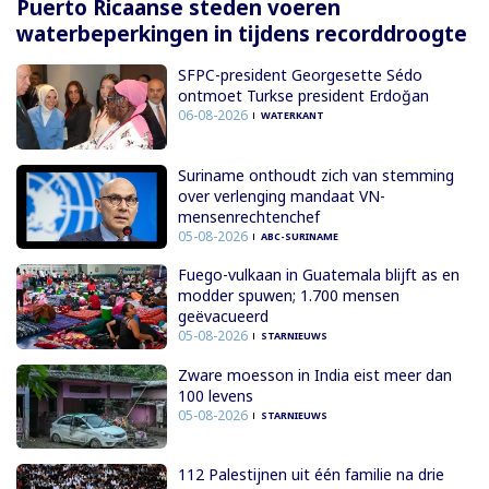
Puerto Ricaanse steden voeren
waterbeperkingen in tijdens recorddroogte
SFPC-president Georgesette Sédo
ontmoet Turkse president Erdoğan
06-08-2026
WATERKANT
Suriname onthoudt zich van stemming
over verlenging mandaat VN-
mensenrechtenchef
05-08-2026
ABC-SURINAME
Fuego-vulkaan in Guatemala blijft as en
modder spuwen; 1.700 mensen
geëvacueerd
05-08-2026
STARNIEUWS
Zware moesson in India eist meer dan
100 levens
05-08-2026
STARNIEUWS
112 Palestijnen uit één familie na drie