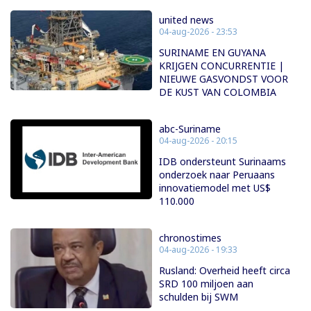
united news
04-aug-2026 - 23:53
SURINAME EN GUYANA
KRIJGEN CONCURRENTIE |
NIEUWE GASVONDST VOOR
DE KUST VAN COLOMBIA
abc-Suriname
04-aug-2026 - 20:15
IDB ondersteunt Surinaams
onderzoek naar Peruaans
innovatiemodel met US$
110.000
chronostimes
04-aug-2026 - 19:33
Rusland: Overheid heeft circa
SRD 100 miljoen aan
schulden bij SWM