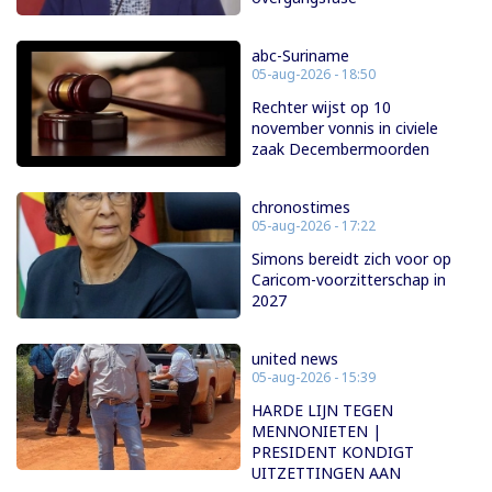
abc-Suriname
05-aug-2026 - 18:50
Rechter wijst op 10
november vonnis in civiele
zaak Decembermoorden
chronostimes
05-aug-2026 - 17:22
Simons bereidt zich voor op
Caricom-voorzitterschap in
2027
united news
05-aug-2026 - 15:39
HARDE LIJN TEGEN
MENNONIETEN |
PRESIDENT KONDIGT
UITZETTINGEN AAN