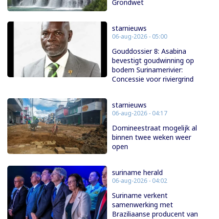
Grondwet
starnieuws
06-aug-2026 - 05:00
Gouddossier 8: Asabina
bevestigt goudwinning op
bodem Surinamerivier:
Concessie voor riviergrind
starnieuws
06-aug-2026 - 04:17
Domineestraat mogelijk al
binnen twee weken weer
open
suriname herald
06-aug-2026 - 04:02
Suriname verkent
samenwerking met
Braziliaanse producent van