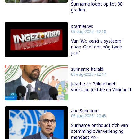
Suriname loopt op tot 38
graden
starnieuws
05-aug-2026 - 22:18
Van 'Wo kenki a systeem'
naar: 'Geef ons nóg twee
jaar'
suriname herald
05-aug-2026 - 22:17
Justitie en Politie heet
voortaan Justitie en Veiligheid
abc-Suriname
05-aug-2026 - 20:45
Suriname onthoudt zich van
stemming over verlenging
mandaat VN-