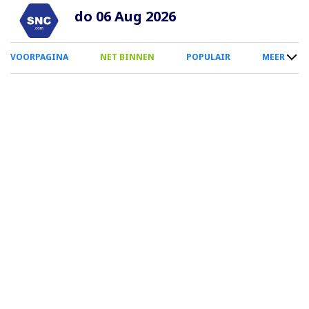
Overslaan
do 06 Aug 2026
en
naar
0
VOORPAGINA
NET BINNEN
POPULAIR
MEER
de
Smartphone
inhoud
Menu
gaan