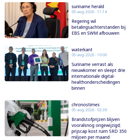
suriname herald
05-aug-2026 - 11:14
Regering wil
betalingsachterstanden bij
EBS en SWM afbouwen
waterkant
05-aug-2026 - 10:00
Suriname verrast als
nieuwkomer en sleept drie
internationale digital-
healthonderscheidingen
binnen
chronostimes
05-aug-2026 - 02:39
Brandstofprijzen blijven
vooralsnog ongewijzigd;
prijscap kost ruim SRD 350
miljoen per maand