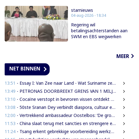
starnieuws
04-aug-2026 - 18:34
Regering wil
betalingsachterstanden aan
SWM en EBS wegwerken
MEER
NET BINNEN
13:51
- Essay I: Van Zee naar Land - Wat Suriname zelf moet weten over de Nieuwe Raffinaderij en Gas-to-Shore
13:49
- PETRONAS DOORBREEKT GRENS VAN 1 MILJARD VATEN IN BLOK 52 | WAT BETEKENT DEZE MIJLPAAL VOOR DE SURINAAMSE ECONOMIE?
13:10
- Cocaïne verstopt in bevroren vissen ontdekt bij douanecontrole
13:08
- 50ste Sranan Dey verbindt diaspora, cultuur en ondernemerschap in New York
12:00
- Vertrekkend ambassadeur Oostelbos: ‘De grootste rijkdom van Suriname zijn de mensen’
11:53
- China slaat terug met sancties en strengere exportregels in handelsconflict met VS
11:24
- Tsang erkent gebrekkige voorbereiding werkzaamheden Domineestraat