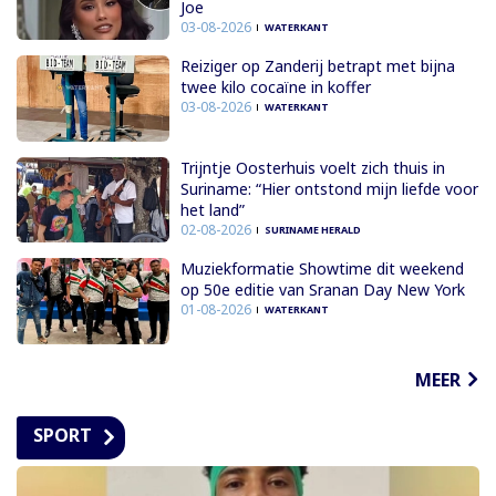
Joe
03-08-2026
WATERKANT
Reiziger op Zanderij betrapt met bijna
twee kilo cocaïne in koffer
03-08-2026
WATERKANT
Trijntje Oosterhuis voelt zich thuis in
Suriname: “Hier ontstond mijn liefde voor
het land”
02-08-2026
SURINAME HERALD
Muziekformatie Showtime dit weekend
op 50e editie van Sranan Day New York
01-08-2026
WATERKANT
MEER
SPORT