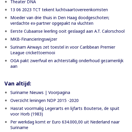
Theater DNA
13 06 2023 TCT tekent luchtvaartovereenkomsten
Moeder van drie thuis in Den Haag doodgeschoten;
verdachte ex-partner opgepakt na vluchten
Eerste Cubaanse leerling ooit geslaagd aan A.T. Calorschool
MKB-Financieringswijzer
Surinam Airways zet toestel in voor Caribbean Premier
League crickettoernooi
OGA pakt zwerfvuil en achterstallig onderhoud gezamenlijk
aan
Van altijd:
Suriname Nieuws | Voorpagina
Overzicht leningen NDP 2015 -2020
Hasrat voormalig Legerarts en lijfarts Bouterse, de spuit
voor Horb (1983)
Per werkdag komt er Euro 634.000,00 uit Nederland naar
Suriname