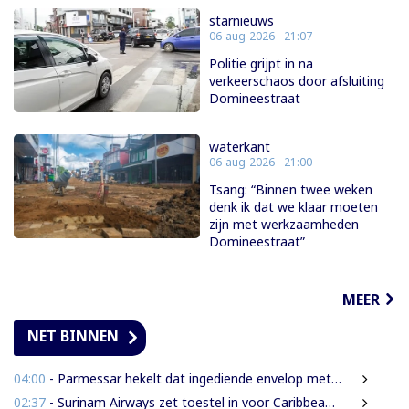
starnieuws
06-aug-2026 - 21:07
Politie grijpt in na
verkeerschaos door afsluiting
Domineestraat
waterkant
06-aug-2026 - 21:00
Tsang: “Binnen twee weken
denk ik dat we klaar moeten
zijn met werkzaamheden
Domineestraat”
MEER
NET BINNEN
04:00
- Parmessar hekelt dat ingediende envelop met vermogensinformatie van DNA-lid vermoedelijk is opengemaakt
02:37
- Surinam Airways zet toestel in voor Caribbean Premier League crickettoernooi