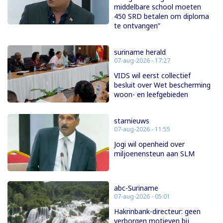
middelbare school moeten
450 SRD betalen om diploma
te ontvangen”
suriname herald
07-aug-2026 - 17:27
VIDS wil eerst collectief
besluit over Wet bescherming
woon- en leefgebieden
starnieuws
07-aug-2026 - 11:55
Jogi wil openheid over
miljoenensteun aan SLM
abc-Suriname
07-aug-2026 - 05:01
Hakrinbank-directeur: geen
verborgen motieven bij