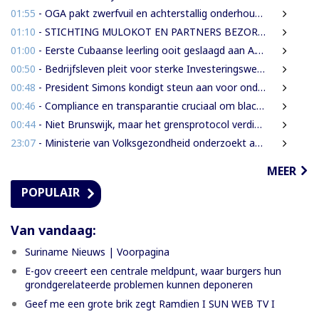
01:55
- OGA pakt zwerfvuil en achterstallig onderhoud gezamenlijk aan
01:10
- STICHTING MULOKOT EN PARTNERS BEZORGD OVER VOORGENOMEN AFKONDIGING 5-KILOMETER-STRAALWET
01:00
- Eerste Cubaanse leerling ooit geslaagd aan A.T. Calorschool
00:50
- Bedrijfsleven pleit voor sterke Investeringswet en onafhankelijke SITA
00:48
- President Simons kondigt steun aan voor onderzoek naar cultureel erfgoed
00:46
- Compliance en transparantie cruciaal om blacklisting te voorkomen.
00:44
- Niet Brunswijk, maar het grensprotocol verdient het debat
23:07
- Ministerie van Volksgezondheid onderzoekt aanbieders van onbewezen middelen tegen nierfalen
MEER
POPULAIR
Van vandaag:
Suriname Nieuws | Voorpagina
E-gov creeert een centrale meldpunt, waar burgers hun
grondgerelateerde problemen kunnen deponeren
Geef me een grote brik zegt Ramdien I SUN WEB TV I