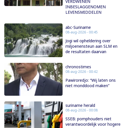
VERDWENEN
INBESLAGGENOMEN
LEVENSMIDDELEN
abc-Suriname
08-aug-2026 - 00:45
Jogi wil opheldering over
miljoenensteun aan SLM en
de resultaten daarvan
chronostimes
08-aug-2026 - 00:42
Pawiroredjo: “Wij laten ons
niet monddood maken”
suriname herald
08-aug-2026 - 00:08
SSEB: pomphouders niet
verantwoordelijk voor hogere