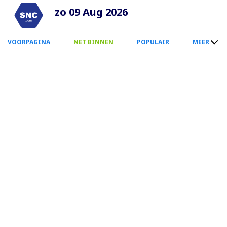
Overslaan
zo 09 Aug 2026
en
naar
0
VOORPAGINA
NET BINNEN
POPULAIR
MEER
de
Smartphone
inhoud
Menu
gaan