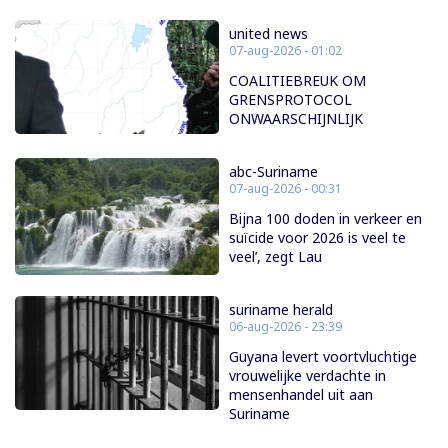
united news
07-aug-2026 - 01:02
COALITIEBREUK OM
GRENSPROTOCOL
ONWAARSCHIJNLIJK
abc-Suriname
07-aug-2026 - 00:31
Bijna 100 doden in verkeer en
suïcide voor 2026 is veel te
veel’, zegt Lau
suriname herald
06-aug-2026 - 23:39
Guyana levert voortvluchtige
vrouwelijke verdachte in
mensenhandel uit aan
Suriname