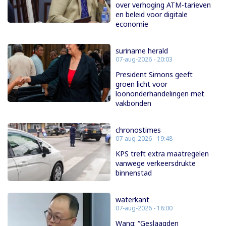
over verhoging ATM-tarieven
en beleid voor digitale
economie
suriname herald
07-aug-2026 - 20:03
President Simons geeft
groen licht voor
loononderhandelingen met
vakbonden
chronostimes
07-aug-2026 - 19:48
KPS treft extra maatregelen
vanwege verkeersdrukte
binnenstad
waterkant
07-aug-2026 - 18:00
Wang: “Geslaagden