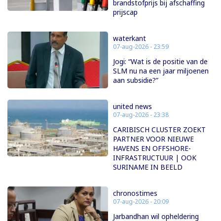
brandstofprijs bij afschaffing
prijscap
waterkant
07-aug-2026 - 23:59
Jogi: “Wat is de positie van de
SLM nu na een jaar miljoenen
aan subsidie?”
united news
07-aug-2026 - 23:38
CARIBISCH CLUSTER ZOEKT
PARTNER VOOR NIEUWE
HAVENS EN OFFSHORE-
INFRASTRUCTUUR | OOK
SURINAME IN BEELD
chronostimes
07-aug-2026 - 20:09
Jarbandhan wil opheldering