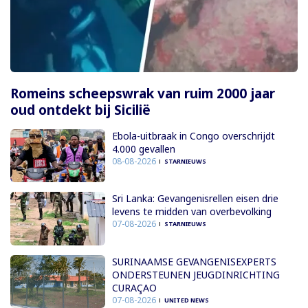
Romeins scheepswrak van ruim 2000 jaar
oud ontdekt bij Sicilië
Ebola-uitbraak in Congo overschrijdt
4.000 gevallen
08-08-2026
STARNIEUWS
Sri Lanka: Gevangenisrellen eisen drie
levens te midden van overbevolking
07-08-2026
STARNIEUWS
SURINAAMSE GEVANGENISEXPERTS
ONDERSTEUNEN JEUGDINRICHTING
CURAÇAO
07-08-2026
UNITED NEWS