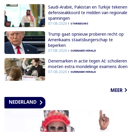
Saudi-Arabië, Pakistan en Turkije tekenen
defensieakkoord te midden van regionale
spanningen
07-08-2026
STARNIEUWS
Trump gaat opnieuw proberen recht op
Amerikaans staatsburgerschap te
beperken
07-08-2026
SURINAME HERALD
Denemarken in actie tegen AI: scholieren
moeten extra mondelinge examens doen
07-08-2026
SURINAME HERALD
MEER
NEDERLAND