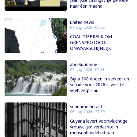
jaarlijkse zittingsvrije periode
naar één maand
united news
07-aug-2026 - 01:02
COALITIEBREUK OM
GRENSPROTOCOL
ONWAARSCHIJNLIJK
abc-Suriname
07-aug-2026 - 00:31
Bijna 100 doden in verkeer en
suïcide voor 2026 is veel te
veel’, zegt Lau
suriname herald
06-aug-2026 - 23:39
Guyana levert voortvluchtige
vrouwelijke verdachte in
mensenhandel uit aan