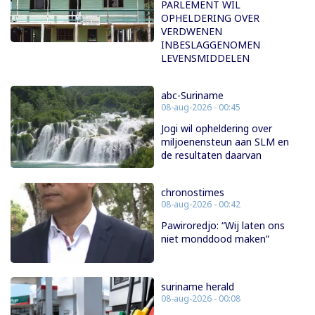
PARLEMENT WIL
OPHELDERING OVER
VERDWENEN
INBESLAGGENOMEN
LEVENSMIDDELEN
abc-Suriname
08-aug-2026 - 00:45
Jogi wil opheldering over
miljoenensteun aan SLM en
de resultaten daarvan
chronostimes
08-aug-2026 - 00:42
Pawiroredjo: “Wij laten ons
niet monddood maken”
suriname herald
08-aug-2026 - 00:08