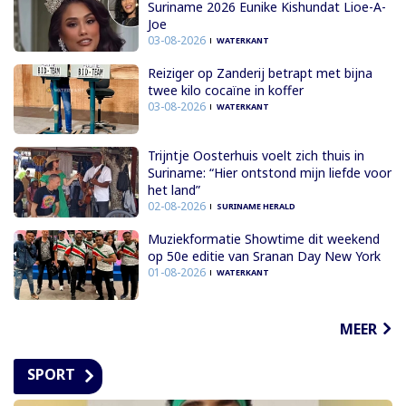
Suriname 2026 Eunike Kishundat Lioe-A-
Joe
03-08-2026
WATERKANT
Reiziger op Zanderij betrapt met bijna
twee kilo cocaïne in koffer
03-08-2026
WATERKANT
Trijntje Oosterhuis voelt zich thuis in
Suriname: “Hier ontstond mijn liefde voor
het land”
02-08-2026
SURINAME HERALD
Muziekformatie Showtime dit weekend
op 50e editie van Sranan Day New York
01-08-2026
WATERKANT
MEER
SPORT