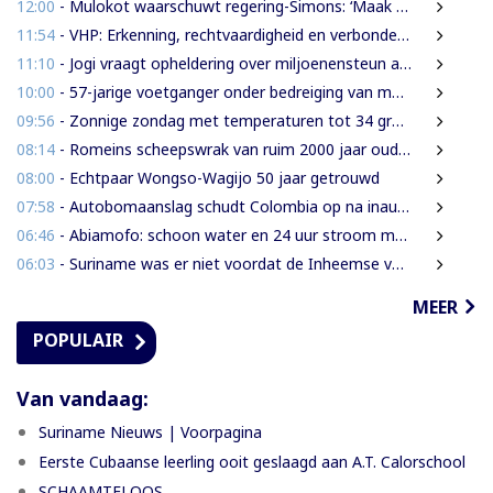
12:00
- Mulokot waarschuwt regering-Simons: ‘Maak van 5-kilometerwet geen uitstel van echte grondenrechten’
11:54
- VHP: Erkenning, rechtvaardigheid en verbondenheid op 9 augustus
11:10
- Jogi vraagt opheldering over miljoenensteun aan SLM en behaalde resultaten
10:00
- 57-jarige voetganger onder bedreiging van mes beroofd van mobiele telefoon
09:56
- Zonnige zondag met temperaturen tot 34 graden
08:14
- Romeins scheepswrak van ruim 2000 jaar oud ontdekt bij Sicilië
08:00
- Echtpaar Wongso-Wagijo 50 jaar getrouwd
07:58
- Autobomaanslag schudt Colombia op na inauguratie van hardline president
06:46
- Abiamofo: schoon water en 24 uur stroom moeten ook afgelegen dorpen bereiken
06:03
- Suriname was er niet voordat de Inheemse volken er waren
MEER
POPULAIR
Van vandaag:
Suriname Nieuws | Voorpagina
Eerste Cubaanse leerling ooit geslaagd aan A.T. Calorschool
SCHAAMTELOOS