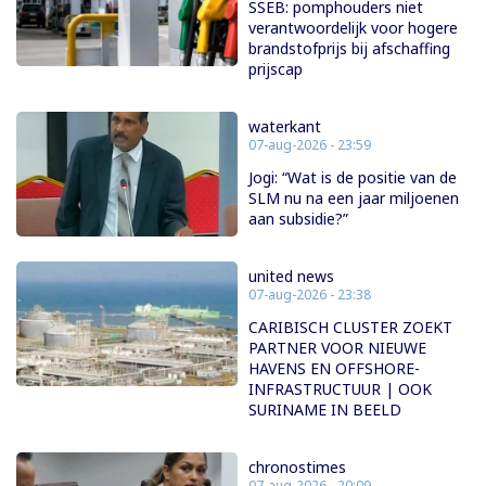
SSEB: pomphouders niet
verantwoordelijk voor hogere
brandstofprijs bij afschaffing
prijscap
waterkant
07-aug-2026 - 23:59
Jogi: “Wat is de positie van de
SLM nu na een jaar miljoenen
aan subsidie?”
united news
07-aug-2026 - 23:38
CARIBISCH CLUSTER ZOEKT
PARTNER VOOR NIEUWE
HAVENS EN OFFSHORE-
INFRASTRUCTUUR | OOK
SURINAME IN BEELD
chronostimes
07-aug-2026 - 20:09