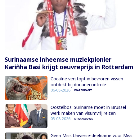
Surinaamse inheemse muziekpionier
Kariñha Basi krijgt oeuvreprijs in Rotterdam
Cocaïne verstopt in bevroren vissen
ontdekt bij douanecontrole
06-08-2026
WATERKANT
Oostelbos: Suriname moet in Brussel
werk maken van visumvrij reizen
05-08-2026
STARNIEUWS
Geen Miss Universe-deelname voor Miss