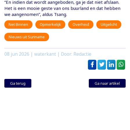
“En indien dat wordt aangeboden, ga je dat niet afslaan.
Het is een mooie geste van ons buurland en dat hebben
we aangenomen”, aldus Tsang.
Net Binnen
Opmerkelijk
Overheid
Uitgelicht
Nieuws uit Suriname
08 jun 2026
| waterkant | Door: Redactie
Ga terug
Ga naar artikel