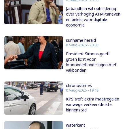
Jarbandhan wil opheldering
over verhoging ATM-tarieven
en beleid voor digitale
economie
suriname herald
07-aug-2026 - 20:03
President Simons geeft
groen licht voor
loononderhandelingen met
vakbonden
chronostimes
07-aug-2026 - 19:48
KPS treft extra maatregelen
vanwege verkeersdrukte
binnenstad
waterkant