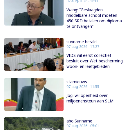
07-aug-2026 - 18:00
Wang: “Geslaagden
middelbare school moeten
450 SRD betalen om diploma
te ontvangen”
suriname herald
07-aug-2026 - 17:27
VIDS wil eerst collectief
besluit over Wet bescherming
woon- en leefgebieden
starnieuws
07-aug-2026 - 11:55
Jogi wil openheid over
miljoenensteun aan SLM
abc-Suriname
07-aug-2026 - 05:01