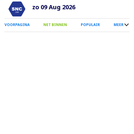
Overslaan
zo 09 Aug 2026
en
naar
0
VOORPAGINA
NET BINNEN
POPULAIR
MEER
de
Smartphone
inhoud
Menu
gaan