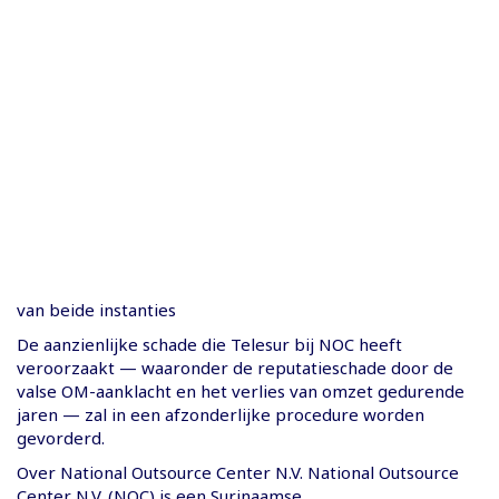
van beide instanties
De aanzienlijke schade die Telesur bij NOC heeft
veroorzaakt — waaronder de reputatieschade door de
valse OM-aanklacht en het verlies van omzet gedurende
jaren — zal in een afzonderlijke procedure worden
gevorderd.
Over National Outsource Center N.V. National Outsource
Center N.V. (NOC) is een Surinaamse