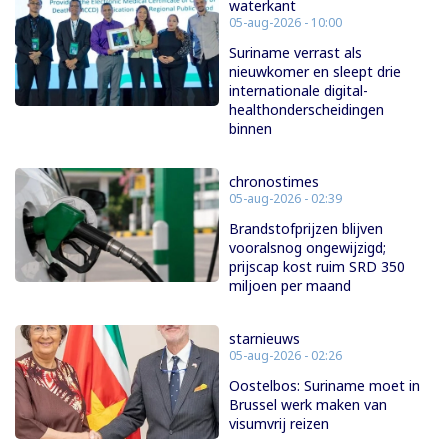
waterkant
05-aug-2026 - 10:00
Suriname verrast als
nieuwkomer en sleept drie
internationale digital-
healthonderscheidingen
binnen
chronostimes
05-aug-2026 - 02:39
Brandstofprijzen blijven
vooralsnog ongewijzigd;
prijscap kost ruim SRD 350
miljoen per maand
starnieuws
05-aug-2026 - 02:26
Oostelbos: Suriname moet in
Brussel werk maken van
visumvrij reizen