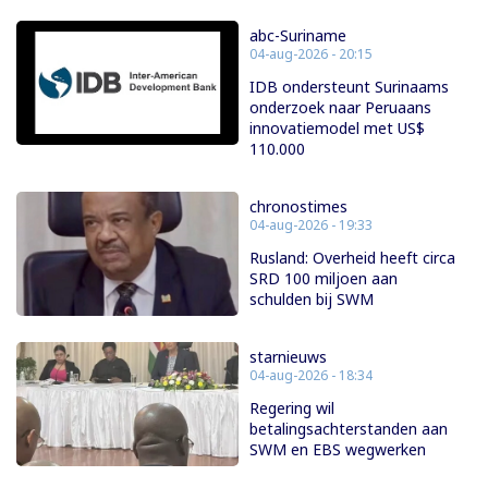
abc-Suriname
04-aug-2026 - 20:15
IDB ondersteunt Surinaams
onderzoek naar Peruaans
innovatiemodel met US$
110.000
chronostimes
04-aug-2026 - 19:33
Rusland: Overheid heeft circa
SRD 100 miljoen aan
schulden bij SWM
starnieuws
04-aug-2026 - 18:34
Regering wil
betalingsachterstanden aan
SWM en EBS wegwerken