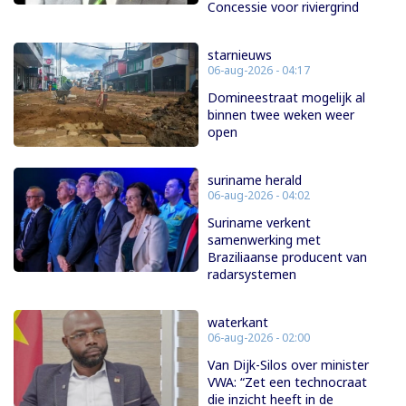
Concessie voor riviergrind
starnieuws
06-aug-2026 - 04:17
Domineestraat mogelijk al
binnen twee weken weer
open
suriname herald
06-aug-2026 - 04:02
Suriname verkent
samenwerking met
Braziliaanse producent van
radarsystemen
waterkant
06-aug-2026 - 02:00
Van Dijk-Silos over minister
VWA: “Zet een technocraat
die inzicht heeft in de