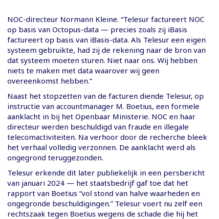
NOC-directeur Normann Kleine. “Telesur factureert NOC
op basis van Octopus-data — precies zoals zij iBasis
factureert op basis van iBasis-data. Als Telesur een eigen
systeem gebruikte, had zij de rekening naar de bron van
dat systeem moeten sturen. Niet naar ons. Wij hebben
niets te maken met data waarover wij geen
overeenkomst hebben.”
Naast het stopzetten van de facturen diende Telesur, op
instructie van accountmanager M. Boetius, een formele
aanklacht in bij het Openbaar Ministerie. NOC en haar
directeur werden beschuldigd van fraude en illegale
telecomactiviteiten. Na verhoor door de recherche bleek
het verhaal volledig verzonnen. De aanklacht werd als
ongegrond teruggezonden.
Telesur erkende dit later publiekelijk in een persbericht
van januari 2024 — het staatsbedrijf gaf toe dat het
rapport van Boetius “vol stond van halve waarheden en
ongegronde beschuldigingen.” Telesur voert nu zelf een
rechtszaak tegen Boetius wegens de schade die hij het