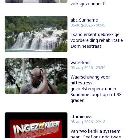
volksgezondheid”
abc-Suriname
06-aug-2026 - 00:45
Tsang erkent gebrekkige
voorbereiding rehabilitatie
Domineestraat
waterkant
05-aug-2026 - 23:59
Waarschuwing voor
hittestress:
gevoelstemperatuur in
Suriname loopt op tot 38
graden
starnieuws
05-aug-2026 - 22:18
Van 'Wo kenki a systeem'
naar: 'Geef ons nóg twee