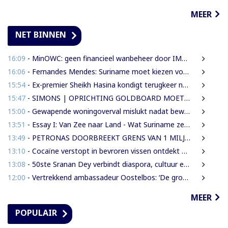
MEER
NET BINNEN
16:09
- MinOWC: geen financieel wanbeheer door IMEAO-2-directeur, wel procedurele fouten
16:06
- Fernandes Mendes: Suriname moet kiezen voor presidentieel of parlementair stelsel
15:54
- Ex-premier Sheikh Hasina kondigt terugkeer naar Bangladesh aan ondanks doodstraf
15:47
- SIMONS | OPRICHTING GOLDBOARD MOET GOUDSECTOR ORDENEN EN STAATSINKOMSTEN VERHOGEN
15:00
- Gewapende woningoverval mislukt nadat bewoners en buren alarm slaan
13:51
- Essay I: Van Zee naar Land - Wat Suriname zelf moet weten over de Nieuwe Raffinaderij en Gas-to-Shore
13:49
- PETRONAS DOORBREEKT GRENS VAN 1 MILJARD VATEN IN BLOK 52 | WAT BETEKENT DEZE MIJLPAAL VOOR DE SURINAAMSE ECONOMIE?
13:10
- Cocaïne verstopt in bevroren vissen ontdekt bij douanecontrole
13:08
- 50ste Sranan Dey verbindt diaspora, cultuur en ondernemerschap in New York
12:00
- Vertrekkend ambassadeur Oostelbos: ‘De grootste rijkdom van Suriname zijn de mensen’
MEER
POPULAIR