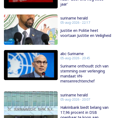
jaar'
suriname herald
05-aug-2026 - 22:17
Justitie en Politie heet
voortaan Justitie en Veiligheid
abc-Suriname
05-aug-2026 - 20:45
Suriname onthoudt zich van
stemming over verlenging
mandaat VN-
mensenrechtenchef
suriname herald
05-aug-2026 - 20:07
Hakrinbank biedt belang van
17,96 procent in DSB
openbaar te koop aan