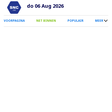
Overslaan
do 06 Aug 2026
en
naar
0
VOORPAGINA
NET BINNEN
POPULAIR
MEER
de
Smartphone
inhoud
Menu
gaan