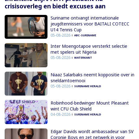
crisisoverleg en biedt excuses aan
Suriname ontvangt internationale
jeugdtennissers voor BAITALI COTECC
U14 Tennis Cup
05-08-2026
ABC-SURINAME
Inter Moengotapoe versterkt selectie
met spelers uit Nigeria
05-08-2026
WATERKANT
Niaaz Salarbaks neemt koppositie over in
sneldamtoernooi
05-08-2026
SURINAME HERALD
Robinhood-bedwinger Mount Pleasant
wint CFU Club Shield
04-08-2026
SURINAME HERALD
Edgar Davids wordt ambassadeur van SV
Coronie Boys en zet netwerk in voor