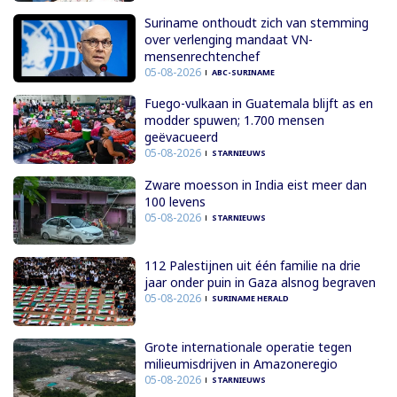
Suriname onthoudt zich van stemming
over verlenging mandaat VN-
mensenrechtenchef
05-08-2026
ABC-SURINAME
Fuego-vulkaan in Guatemala blijft as en
modder spuwen; 1.700 mensen
geëvacueerd
05-08-2026
STARNIEUWS
Zware moesson in India eist meer dan
100 levens
05-08-2026
STARNIEUWS
112 Palestijnen uit één familie na drie
jaar onder puin in Gaza alsnog begraven
05-08-2026
SURINAME HERALD
Grote internationale operatie tegen
milieumisdrijven in Amazoneregio
05-08-2026
STARNIEUWS