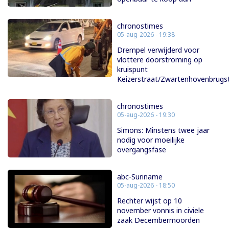
chronostimes
05-aug-2026 - 19:38
Drempel verwijderd voor
vlottere doorstroming op
kruispunt
Keizerstraat/Zwartenhovenbrugs
chronostimes
05-aug-2026 - 19:30
Simons: Minstens twee jaar
nodig voor moeilijke
overgangsfase
abc-Suriname
05-aug-2026 - 18:50
Rechter wijst op 10
november vonnis in civiele
zaak Decembermoorden