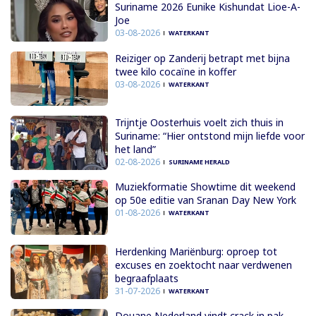
Suriname 2026 Eunike Kishundat Lioe-A-
Joe
03-08-2026
WATERKANT
Reiziger op Zanderij betrapt met bijna
twee kilo cocaïne in koffer
03-08-2026
WATERKANT
Trijntje Oosterhuis voelt zich thuis in
Suriname: “Hier ontstond mijn liefde voor
het land”
02-08-2026
SURINAME HERALD
Muziekformatie Showtime dit weekend
op 50e editie van Sranan Day New York
01-08-2026
WATERKANT
Herdenking Mariënburg: oproep tot
excuses en zoektocht naar verdwenen
begraafplaats
31-07-2026
WATERKANT
Douane Nederland vindt crack in pak