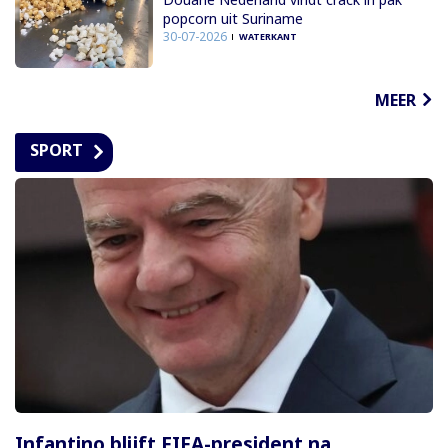
popcorn uit Suriname
30-07-2026
WATERKANT
MEER
SPORT
Infantino blijft FIFA-president na