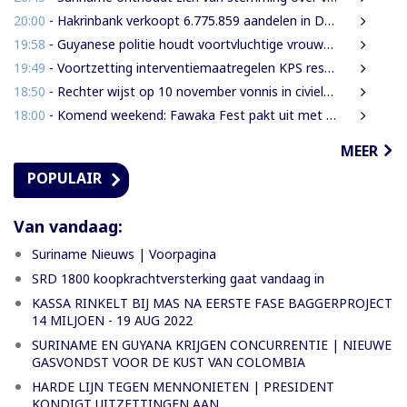
20:00
- Hakrinbank verkoopt 6.775.859 aandelen in DSB via openbare digitale inschrijving
19:58
- Guyanese politie houdt voortvluchtige vrouwelijke verdachte in Guyana aan
19:49
- Voortzetting interventiemaatregelen KPS resulteren steeds weer in aantal aanhoudingen en inverzekeringstellingen van verdachte
18:50
- Rechter wijst op 10 november vonnis in civiele zaak Decembermoorden
18:00
- Komend weekend: Fawaka Fest pakt uit met topartiesten in het Zuiderpark van Den Haag
MEER
POPULAIR
Van vandaag:
Suriname Nieuws | Voorpagina
SRD 1800 koopkrachtversterking gaat vandaag in
KASSA RINKELT BIJ MAS NA EERSTE FASE BAGGERPROJECT
14 MILJOEN - 19 AUG 2022
SURINAME EN GUYANA KRIJGEN CONCURRENTIE | NIEUWE
GASVONDST VOOR DE KUST VAN COLOMBIA
HARDE LIJN TEGEN MENNONIETEN | PRESIDENT
KONDIGT UITZETTINGEN AAN