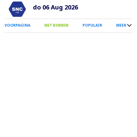
Overslaan
do 06 Aug 2026
en
naar
0
VOORPAGINA
NET BINNEN
POPULAIR
MEER
de
Smartphone
inhoud
Menu
gaan