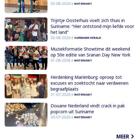
03-08-2026
WATERKANT
Trijntje Oosterhuis voelt zich thuis in
Suriname: “Hier ontstond mijn liefde voor
het land”
02-08-2026
SURINAME HERALD
Muziekformatie Showtime dit weekend
op 50e editie van Sranan Day New York
01-08-2026
WATERKANT
Herdenking Mariënburg: oproep tot
excuses en zoektocht naar verdwenen
begraafplaats
31-07-2026
WATERKANT
Douane Nederland vindt crack in pak
popcorn uit Suriname
30-07-2026
WATERKANT
MEER