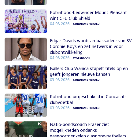
Robinhood-bedwinger Mount Pleasant
wint CFU Club Shield
04-08-2026
SURINAME HERALD
Edgar Davids wordt ambassadeur van SV
Coronie Boys en zet netwerk in voor
clubontwikkeling
04-08-2026
WATERKANT
Ballers Club Wanica stapelt titels op en
geeft jongeren nieuwe kansen
03-08-2026
SURINAME HERALD
Robinhood uitgeschakeld in Concacaf-
clubvoetbal
03-08-2026
SURINAME HERALD
Natio-bondscoach Fraser ziet
mogelijkheden ondanks
paspoortperikelen diasporavoetballers