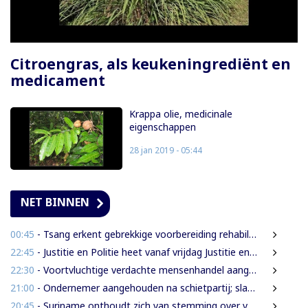
Citroengras, als keukeningrediënt en
medicament
Krappa olie, medicinale
eigenschappen
28 jan 2019 - 05:44
NET BINNEN
00:45
- Tsang erkent gebrekkige voorbereiding rehabilitatie Domineestraat
22:45
- Justitie en Politie heet vanaf vrijdag Justitie en Veiligheid
22:30
- Voortvluchtige verdachte mensenhandel aangehouden in Guyana en uitgeleverd aan Suriname
21:00
- Ondernemer aangehouden na schietpartij; slachtoffer gewond door schampschoten
20:45
- Suriname onthoudt zich van stemming over verlenging mandaat VN-mensenrechtenchef