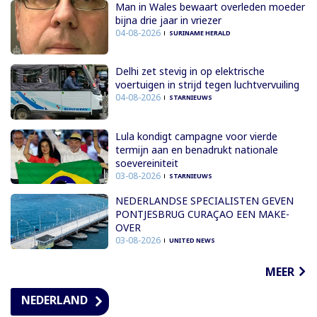
Man in Wales bewaart overleden moeder
bijna drie jaar in vriezer
04-08-2026
SURINAME HERALD
Delhi zet stevig in op elektrische
voertuigen in strijd tegen luchtvervuiling
04-08-2026
STARNIEUWS
Lula kondigt campagne voor vierde
termijn aan en benadrukt nationale
soevereiniteit
03-08-2026
STARNIEUWS
NEDERLANDSE SPECIALISTEN GEVEN
PONTJESBRUG CURAÇAO EEN MAKE-
OVER
03-08-2026
UNITED NEWS
MEER
NEDERLAND