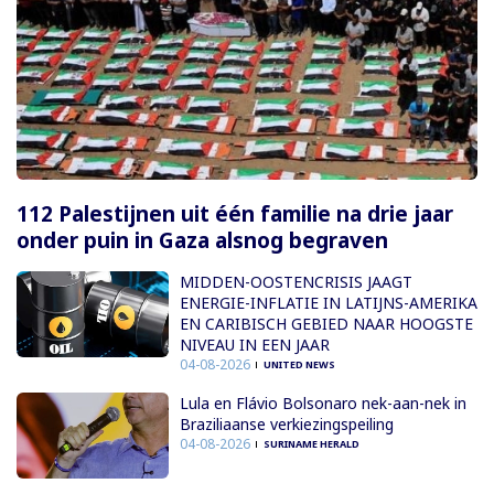
112 Palestijnen uit één familie na drie jaar
onder puin in Gaza alsnog begraven
MIDDEN-OOSTENCRISIS JAAGT
ENERGIE-INFLATIE IN LATIJNS-AMERIKA
EN CARIBISCH GEBIED NAAR HOOGSTE
NIVEAU IN EEN JAAR
04-08-2026
UNITED NEWS
Lula en Flávio Bolsonaro nek-aan-nek in
Braziliaanse verkiezingspeiling
04-08-2026
SURINAME HERALD