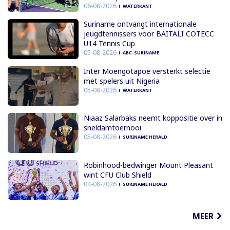
06-08-2026
WATERKANT
Suriname ontvangt internationale
jeugdtennissers voor BAITALI COTECC
U14 Tennis Cup
05-08-2026
ABC-SURINAME
Inter Moengotapoe versterkt selectie
met spelers uit Nigeria
05-08-2026
WATERKANT
Niaaz Salarbaks neemt koppositie over in
sneldamtoernooi
05-08-2026
SURINAME HERALD
Robinhood-bedwinger Mount Pleasant
wint CFU Club Shield
04-08-2026
SURINAME HERALD
MEER