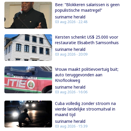
Bee: “Blokkeren salarissen is geen
populistische maatregel”
suriname herald
03 aug 2026 - 22:48
Kersten schenkt US$ 25.000 voor
restauratie Elisabeth Samsonhuis
suriname herald
03 aug 2026 - 20:09
Vrouw maakt politievoertuig buit;
auto teruggevonden aan
Knoflookweg
suriname herald
03 aug 2026 - 16:06
Cuba volledig zonder stroom na
vierde landelijke stroomuitval in
maand tijd
suriname herald
03 aug 2026 - 15:39