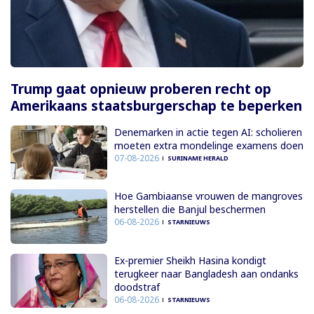
Trump gaat opnieuw proberen recht op
Amerikaans staatsburgerschap te beperken
Denemarken in actie tegen AI: scholieren
moeten extra mondelinge examens doen
07-08-2026
SURINAME HERALD
Hoe Gambiaanse vrouwen de mangroves
herstellen die Banjul beschermen
06-08-2026
STARNIEUWS
Ex-premier Sheikh Hasina kondigt
terugkeer naar Bangladesh aan ondanks
doodstraf
06-08-2026
STARNIEUWS