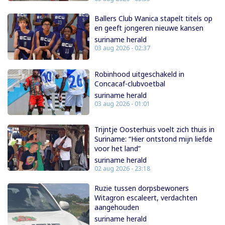
Ballers Club Wanica stapelt titels op
en geeft jongeren nieuwe kansen
suriname herald
03 aug 2026 - 02:37
Robinhood uitgeschakeld in
Concacaf-clubvoetbal
suriname herald
03 aug 2026 - 01:01
Trijntje Oosterhuis voelt zich thuis in
Suriname: “Hier ontstond mijn liefde
voor het land”
suriname herald
02 aug 2026 - 23:18
Ruzie tussen dorpsbewoners
Witagron escaleert, verdachten
aangehouden
suriname herald