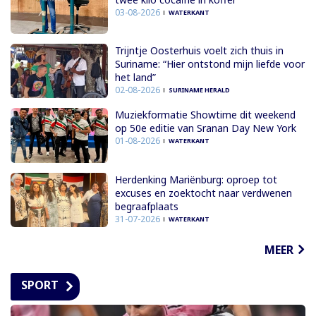
03-08-2026
WATERKANT
Trijntje Oosterhuis voelt zich thuis in
Suriname: “Hier ontstond mijn liefde voor
het land”
02-08-2026
SURINAME HERALD
Muziekformatie Showtime dit weekend
op 50e editie van Sranan Day New York
01-08-2026
WATERKANT
Herdenking Mariënburg: oproep tot
excuses en zoektocht naar verdwenen
begraafplaats
31-07-2026
WATERKANT
MEER
SPORT