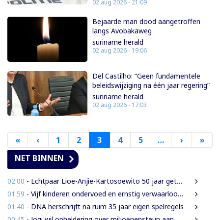
02 aug 2026 - 21:09
Bejaarde man dood aangetroffen
langs Avobakaweg
suriname herald
02 aug 2026 - 19:06
Del Castilho: “Geen fundamentele
beleidswijziging na één jaar regering”
suriname herald
02 aug 2026 - 17:03
«
Eerste
‹
Vorige
1
2
3
4
5
…
›
Volgende
»
Laa
pagina
pagina
pagina
pag
NET BINNEN
02:00
- Echtpaar Lioe-Anjie-Kartosoewito 50 jaar getrouwd
01:59
- Vijf kinderen ondervoed en ernstig verwaarloosd: 2,5 jaar cel geëist tegen vader
01:40
- DNA herschrijft na ruim 35 jaar eigen spelregels
00:45
- Jogi wil opheldering over miljoenensteun aan SLM en de resultaten daarvan