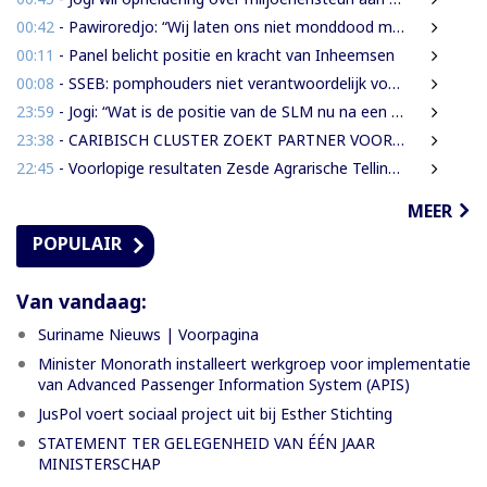
00:42
- Pawiroredjo: “Wij laten ons niet monddood maken”
00:11
- Panel belicht positie en kracht van Inheemsen
00:08
- SSEB: pomphouders niet verantwoordelijk voor hogere brandstofprijs bij afschaffing prijscap
23:59
- Jogi: “Wat is de positie van de SLM nu na een jaar miljoenen aan subsidie?”
23:38
- CARIBISCH CLUSTER ZOEKT PARTNER VOOR NIEUWE HAVENS EN OFFSHORE-INFRASTRUCTUUR | OOK SURINAME IN BEELD
22:45
- Voorlopige resultaten Zesde Agrarische Telling 2025 gepresenteerd
MEER
POPULAIR
Van vandaag:
Suriname Nieuws | Voorpagina
Minister Monorath installeert werkgroep voor implementatie
van Advanced Passenger Information System (APIS)
JusPol voert sociaal project uit bij Esther Stichting
STATEMENT TER GELEGENHEID VAN ÉÉN JAAR
MINISTERSCHAP