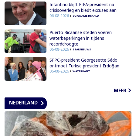
Infantino blijft FIFA-president na
crisisoverleg en biedt excuses aan
06-08-2026
SURINAME HERALD
Puerto Ricaanse steden voeren
waterbeperkingen in tijdens
recorddroogte
06-08-2026
STARNIEUWS
SFPC-president Georgesette Sédo
ontmoet Turkse president Erdoğan
06-08-2026
WATERKANT
MEER
NEDERLAND