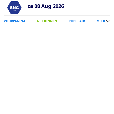
Overslaan
za 08 Aug 2026
en
naar
0
VOORPAGINA
NET BINNEN
POPULAIR
MEER
de
Smartphone
inhoud
Menu
gaan