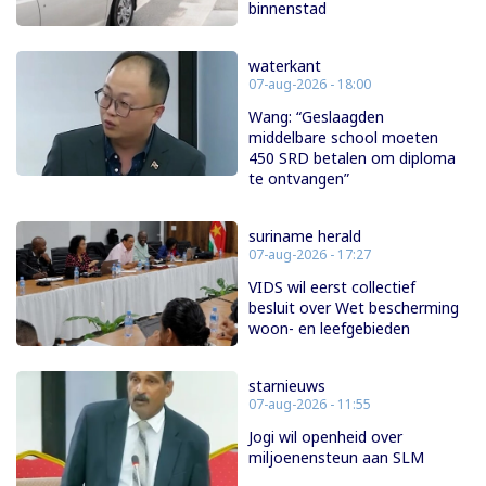
binnenstad
waterkant
07-aug-2026 - 18:00
Wang: “Geslaagden
middelbare school moeten
450 SRD betalen om diploma
te ontvangen”
suriname herald
07-aug-2026 - 17:27
VIDS wil eerst collectief
besluit over Wet bescherming
woon- en leefgebieden
starnieuws
07-aug-2026 - 11:55
Jogi wil openheid over
miljoenensteun aan SLM