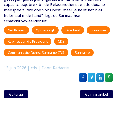
capaciteitsgebrek bij de Belastingdienst en de douane
meespeelt. “We doen ons best, maar je hebt het niet
helemaal in de hand”, legt de Surinaamse
schatkistbewaarder uit.
Net Binnen
Opmerkelijk
Overheid
Economie
Kabinet van de President
CDS
Communicatie Dienst Suriname CDS
Suriname
13 jun 2026
| cds | Door: Redactie
Ga terug
Ga naar artikel