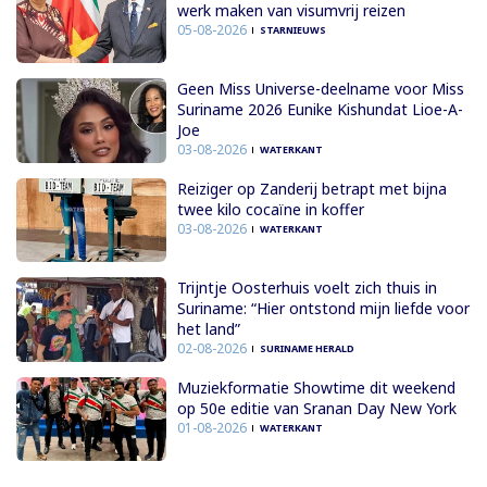
werk maken van visumvrij reizen
05-08-2026
STARNIEUWS
Geen Miss Universe-deelname voor Miss
Suriname 2026 Eunike Kishundat Lioe-A-
Joe
03-08-2026
WATERKANT
Reiziger op Zanderij betrapt met bijna
twee kilo cocaïne in koffer
03-08-2026
WATERKANT
Trijntje Oosterhuis voelt zich thuis in
Suriname: “Hier ontstond mijn liefde voor
het land”
02-08-2026
SURINAME HERALD
Muziekformatie Showtime dit weekend
op 50e editie van Sranan Day New York
01-08-2026
WATERKANT