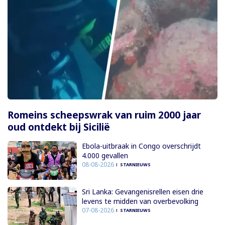
Romeins scheepswrak van ruim 2000 jaar
oud ontdekt bij Sicilië
Ebola-uitbraak in Congo overschrijdt
4.000 gevallen
08-08-2026
STARNIEUWS
Sri Lanka: Gevangenisrellen eisen drie
levens te midden van overbevolking
07-08-2026
STARNIEUWS