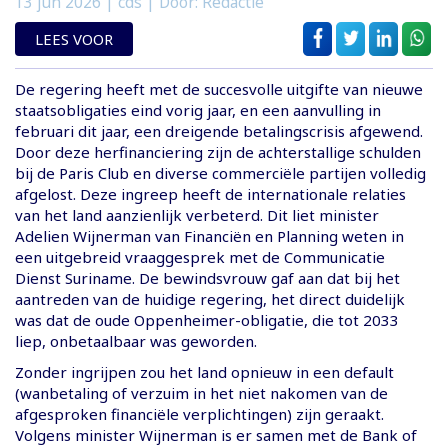
13 jun 2026
| cds | Door: Redactie
LEES VOOR
De regering heeft met de succesvolle uitgifte van nieuwe
staatsobligaties eind vorig jaar, en een aanvulling in
februari dit jaar, een dreigende betalingscrisis afgewend.
Door deze herfinanciering zijn de achterstallige schulden
bij de Paris Club en diverse commerciële partijen volledig
afgelost. Deze ingreep heeft de internationale relaties
van het land aanzienlijk verbeterd. Dit liet minister
Adelien Wijnerman van Financiën en Planning weten in
een uitgebreid vraaggesprek met de Communicatie
Dienst Suriname. De bewindsvrouw gaf aan dat bij het
aantreden van de huidige regering, het direct duidelijk
was dat de oude Oppenheimer-obligatie, die tot 2033
liep, onbetaalbaar was geworden.
Zonder ingrijpen zou het land opnieuw in een default
(wanbetaling of verzuim in het niet nakomen van de
afgesproken financiële verplichtingen) zijn geraakt.
Volgens minister Wijnerman is er samen met de Bank of