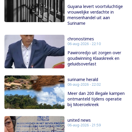
Guyana levert voortvluchtige
vrouwelijke verdachte in
mensenhandel uit aan
Suriname
chronostimes
06-aug-2026 - 22:10
Pawiroredjo uit zorgen over
goudwinning Klaaskreek en
geluidsoverlast
suriname herald
06-aug-2026 - 22:02
Meer dan 200 illegale kampen
ontmanteld tijdens operatie
bij Moeroekreek
united news
06-aug-2026 - 21:59