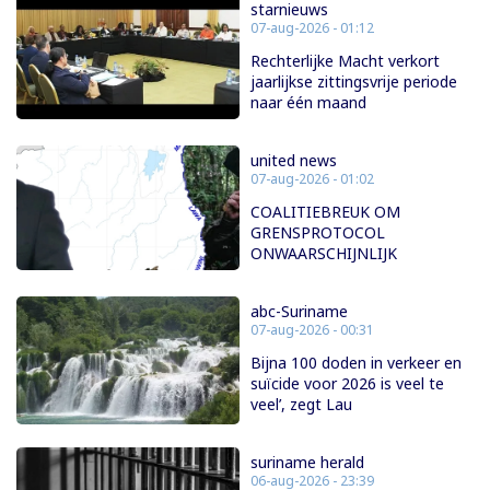
starnieuws
07-aug-2026 - 01:12
Rechterlijke Macht verkort
jaarlijkse zittingsvrije periode
naar één maand
united news
07-aug-2026 - 01:02
COALITIEBREUK OM
GRENSPROTOCOL
ONWAARSCHIJNLIJK
abc-Suriname
07-aug-2026 - 00:31
Bijna 100 doden in verkeer en
suïcide voor 2026 is veel te
veel’, zegt Lau
suriname herald
06-aug-2026 - 23:39