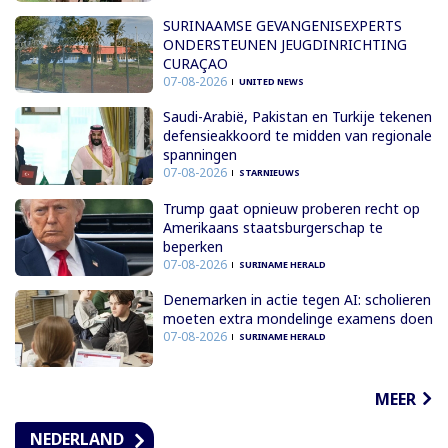
SURINAAMSE GEVANGENISEXPERTS
ONDERSTEUNEN JEUGDINRICHTING
CURAÇAO
07-08-2026
UNITED NEWS
Saudi-Arabië, Pakistan en Turkije tekenen
defensieakkoord te midden van regionale
spanningen
07-08-2026
STARNIEUWS
Trump gaat opnieuw proberen recht op
Amerikaans staatsburgerschap te
beperken
07-08-2026
SURINAME HERALD
Denemarken in actie tegen AI: scholieren
moeten extra mondelinge examens doen
07-08-2026
SURINAME HERALD
MEER
NEDERLAND