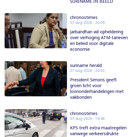
SURINAME IN BEELD
chronostimes
07-aug-2026 - 20:09
Jarbandhan wil opheldering
over verhoging ATM-tarieven
en beleid voor digitale
economie
suriname herald
07-aug-2026 - 20:03
President Simons geeft
groen licht voor
loononderhandelingen met
vakbonden
chronostimes
07-aug-2026 - 19:48
KPS treft extra maatregelen
vanwege verkeersdrukte