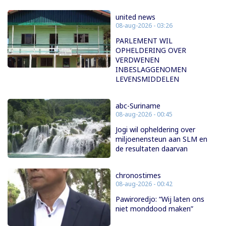
united news
08-aug-2026 - 03:26
PARLEMENT WIL
OPHELDERING OVER
VERDWENEN
INBESLAGGENOMEN
LEVENSMIDDELEN
abc-Suriname
08-aug-2026 - 00:45
Jogi wil opheldering over
miljoenensteun aan SLM en
de resultaten daarvan
chronostimes
08-aug-2026 - 00:42
Pawiroredjo: “Wij laten ons
niet monddood maken”