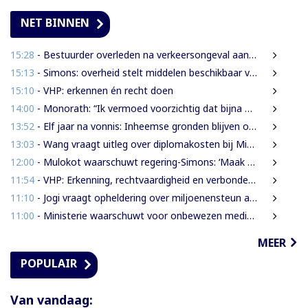
NET BINNEN
15:28
- Bestuurder overleden na verkeersongeval aan Commissaris Weythingweg
15:13
- Simons: overheid stelt middelen beschikbaar voor onderzoek na Heritage Month 2026
15:10
- VHP: erkennen én recht doen
14:00
- Monorath: “Ik vermoed voorzichtig dat bijna 30% personen in gevangenissen oplichters zijn”
13:52
- Elf jaar na vonnis: Inheemse gronden blijven onbeschermd in Suriname
13:03
- Wang vraagt uitleg over diplomakosten bij Miranda Lyceum
12:00
- Mulokot waarschuwt regering-Simons: ‘Maak van 5-kilometerwet geen uitstel van echte grondenrechten’
11:54
- VHP: Erkenning, rechtvaardigheid en verbondenheid op 9 augustus
11:10
- Jogi vraagt opheldering over miljoenensteun aan SLM en behaalde resultaten
11:00
- Ministerie waarschuwt voor onbewezen medische claims via sociale media
MEER
POPULAIR
Van vandaag: