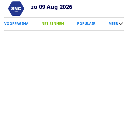
Overslaan
zo 09 Aug 2026
en
naar
0
VOORPAGINA
NET BINNEN
POPULAIR
MEER
de
Smartphone
inhoud
Menu
gaan