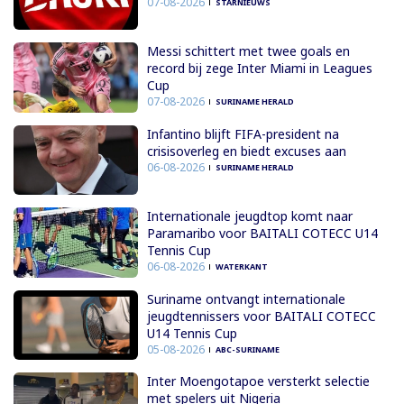
07-08-2026
STARNIEUWS
Messi schittert met twee goals en
record bij zege Inter Miami in Leagues
Cup
07-08-2026
SURINAME HERALD
Infantino blijft FIFA-president na
crisisoverleg en biedt excuses aan
06-08-2026
SURINAME HERALD
Internationale jeugdtop komt naar
Paramaribo voor BAITALI COTECC U14
Tennis Cup
06-08-2026
WATERKANT
Suriname ontvangt internationale
jeugdtennissers voor BAITALI COTECC
U14 Tennis Cup
05-08-2026
ABC-SURINAME
Inter Moengotapoe versterkt selectie
met spelers uit Nigeria