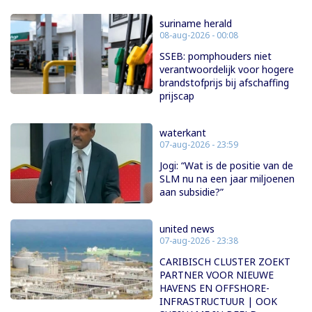
suriname herald
08-aug-2026 - 00:08
SSEB: pomphouders niet
verantwoordelijk voor hogere
brandstofprijs bij afschaffing
prijscap
waterkant
07-aug-2026 - 23:59
Jogi: “Wat is de positie van de
SLM nu na een jaar miljoenen
aan subsidie?”
united news
07-aug-2026 - 23:38
CARIBISCH CLUSTER ZOEKT
PARTNER VOOR NIEUWE
HAVENS EN OFFSHORE-
INFRASTRUCTUUR | OOK