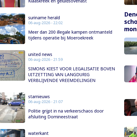
Klaaskreek en geluidsoverlast
Dene
suriname herald
scho
06-aug-2026 - 22:02
mon
Meer dan 200 illegale kampen ontmanteld
tijdens operatie bij Moeroekreek
united news
06-aug-2026 - 21:59
SIMONS KIEST VOOR LEGALISATIE BOVEN
UITZETTING VAN LANGDURIG
VERBLIJVENDE VREEMDELINGEN
starnieuws
06-aug-2026 - 21:07
Politie grijpt in na verkeerschaos door
afsluiting Domineestraat
waterkant