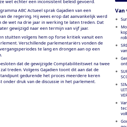
ze wet echter een inconsistent beleid gevoerd.
Van 
ogramma ABC Actueel sprak Gajadien van een
van de regering. Hij wees erop dat aanvankelijk werd
Sur
de wet na drie jaar in werking te laten treden. Dat
Mon
ater gewijzigd naar een termijn van vijf jaar.
kop
n stuitten volgens hem op forse kritiek vanuit een
rol
arlement. Verschillende parlementariërs vonden de
SRD
vergangsperiodes te lang en drongen aan op een
van
.
Gen
 besloten dat de gewijzigde Comptabiliteitswet na twee
ont
 zal treden. Volgens Gajadien toont dit aan dat de
SU
 standpunt gedurende het proces meerdere keren
SC
t onder druk van de discussie in het parlement.
SI
UI
VE
Van
tec
vol
Gou
gou