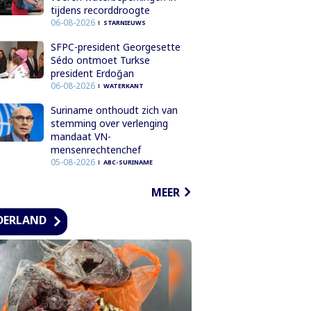
tijdens recorddroogte
06-08-2026
STARNIEUWS
SFPC-president Georgesette
Sédo ontmoet Turkse
president Erdoğan
06-08-2026
WATERKANT
Suriname onthoudt zich van
stemming over verlenging
mandaat VN-
mensenrechtenchef
05-08-2026
ABC-SURINAME
MEER
DERLAND