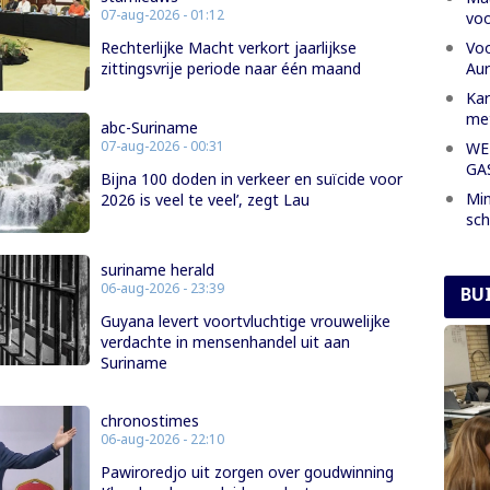
07-aug-2026 - 01:12
voo
Voo
Rechterlijke Macht verkort jaarlijkse
Aur
zittingsvrije periode naar één maand
Kar
met
abc-Suriname
07-aug-2026 - 00:31
WE
GA
Bijna 100 doden in verkeer en suïcide voor
Min
2026 is veel te veel’, zegt Lau
sch
suriname herald
06-aug-2026 - 23:39
BU
Guyana levert voortvluchtige vrouwelijke
verdachte in mensenhandel uit aan
Suriname
chronostimes
06-aug-2026 - 22:10
Pawiroredjo uit zorgen over goudwinning