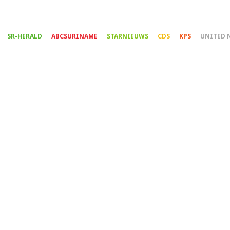
Overslaan
en
naar
SR-HERALD
ABCSURINAME
STARNIEUWS
CDS
KPS
UNITED 
de
inhoud
gaan