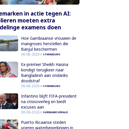
marken in actie tegen AI:
lieren moeten extra
delinge examens doen
Hoe Gambiaanse vrouwen de
mangroves herstellen die
Banjul beschermen
06-08-2026
STARNIEUWS
Ex-premier Sheikh Hasina
kondigt terugkeer naar
Bangladesh aan ondanks
doodstraf
06-08-2026
STARNIEUWS
Infantino blijft FIFA-president
na crisisoverleg en biedt
excuses aan
06-08-2026
SURINAME HERALD
Puerto Ricaanse steden
voeren waterbeperkingen in