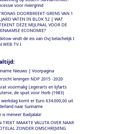
cessie voor riviergrind
TRONAS DOORBREEKT GRENS VAN 1
LJARD VATEN IN BLOK 52 | WAT
TEKENT DEZE MIJLPAAL VOOR DE
RINAAMSE ECONOMIE?
kitow vindt de eis van OvJ belachelijk I
N WEB TV I
ltijd:
iname Nieuws | Voorpagina
rzicht leningen NDP 2015 -2020
rat voormalig Legerarts en lijfarts
terse, de spuit voor Horb (1983)
 werkdag komt er Euro 634.000,00 uit
erland naar Suriname
e is meneer Badjalala’
N TRIKT MAAKTE VALUTA OVER NAAR
OTELAL ZONDER OMSCHRIJVING