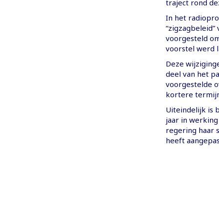
traject rond de
In het radiopr
“zigzagbeleid” 
voorgesteld om 
voorstel werd l
Deze wijziginge
deel van het p
voorgestelde o
kortere termijn
Uiteindelijk is
jaar in werking
regering haar
heeft aangepas