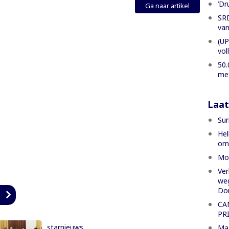
’Dr
Ga naar artikel
SRD
van
(UP
vol
50.
met
Laat
Sur
Hel
om 
Mon
Ver
we
Do
n
CA
PR
starnieuws
Maa