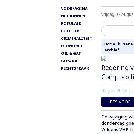
VOORPAGINA
vrijdag 07 Augus
NET BINNEN
POPULAIR
POLITIEK
CRIMINALITEIT
Home
Net B
ECONOMIE
Archief
OIL & GAS
GUYANA
Regering v
RECHTSPRAAK
Comptabili
02 jun 2026
| a
LEES VOOR
De wijziging v
donderdag goe
Volgens VHP-fra