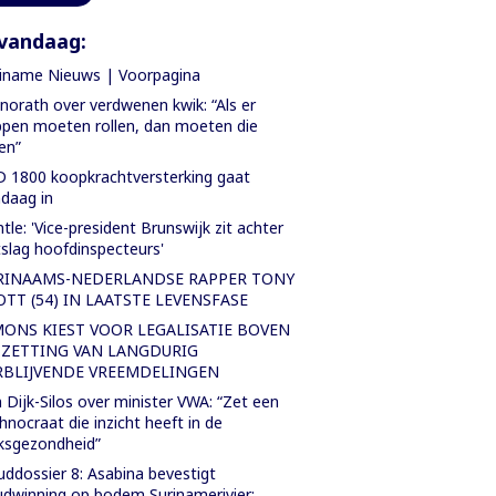
vandaag:
iname Nieuws | Voorpagina
orath over verdwenen kwik: “Als er
pen moeten rollen, dan moeten die
len”
 1800 koopkrachtversterking gaat
daag in
tle: 'Vice-president Brunswijk zit achter
slag hoofdinspecteurs'
RINAAMS-NEDERLANDSE RAPPER TONY
OTT (54) IN LAATSTE LEVENSFASE
MONS KIEST VOOR LEGALISATIE BOVEN
TZETTING VAN LANGDURIG
RBLIJVENDE VREEMDELINGEN
 Dijk-Silos over minister VWA: “Zet een
hnocraat die inzicht heeft in de
ksgezondheid”
ddossier 8: Asabina bevestigt
dwinning op bodem Surinamerivier: