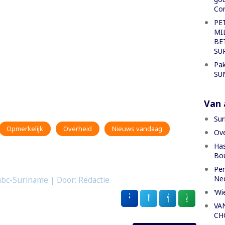
Con
PE
MI
BE
SU
Pak
SU
Van a
Sur
Opmerkelijk
Overheid
Nieuws vandaag
Ove
Has
Bou
Per
Ned
bc-Suriname | Door: Redactie
‘Wi
VA
CH