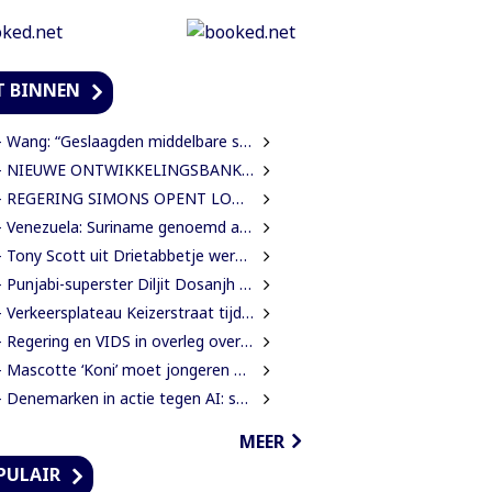
T BINNEN
Wang: “Geslaagden middelbare school moeten 450 SRD betalen om diploma te ontvangen”
IEUWE ONTWIKKELINGSBANK MOET GUYANESE BEDRIJVEN KLAARSTOMEN OM BUITENLANDSE BEDRIJVEN TE VERVANGEN
EGERING SIMONS OPENT LOONONDERHANDELINGEN MET OVERHEIDSVAKBONDEN NA LICHTE FINANCIËLE ADEMRUIMTE
Venezuela: Suriname genoemd als route in internationale cocaïnesmokkel naar Europa
Tony Scott uit Drietabbetje werd internationaal bekend door zijn hiphouse muziek
Punjabi-superster Diljit Dosanjh op maandag 7 september in Ziggo Dome
Verkeersplateau Keizerstraat tijdelijk weggehaald vanwege chaos rond Domineestraat
Regering en VIDS in overleg over Wet Bescherming Woon- en Leefgebieden
Mascotte ‘Koni’ moet jongeren anders laten kijken naar Surinaamse houtsector
Denemarken in actie tegen AI: scholieren moeten extra mondelinge examens doen
MEER
PULAIR