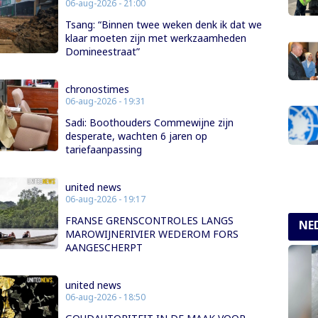
06-aug-2026 - 21:00
Tsang: “Binnen twee weken denk ik dat we
klaar moeten zijn met werkzaamheden
Domineestraat”
chronostimes
06-aug-2026 - 19:31
Sadi: Boothouders Commewijne zijn
desperate, wachten 6 jaren op
tariefaanpassing
united news
06-aug-2026 - 19:17
FRANSE GRENSCONTROLES LANGS
NE
MAROWIJNERIVIER WEDEROM FORS
AANGESCHERPT
united news
06-aug-2026 - 18:50