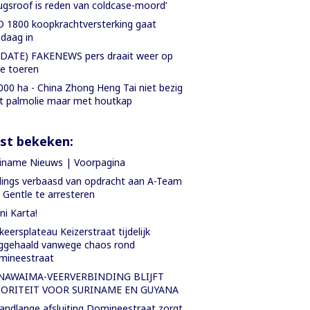
ugsroof is reden van coldcase-moord’
 1800 koopkrachtversterking gaat
daag in
DATE) FAKENEWS pers draait weer op
le toeren
000 ha - China Zhong Heng Tai niet bezig
 palmolie maar met houtkap
st bekeken:
iname Nieuws | Voorpagina
lings verbaasd van opdracht aan A-Team
Gentle te arresteren
i Karta!
keersplateau Keizerstraat tijdelijk
ggehaald vanwege chaos rond
mineestraat
NAWAIMA-VEERVERBINDING BLIJFT
IORITEIT VOOR SURINAME EN GUYANA
ndlange afsluiting Domineestraat zorgt