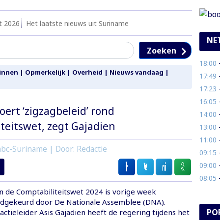
t 2026
Het laatste nieuws uit Suriname
NE
Zoeken
18:00
- 
innen
|
Opmerkelijk
|
Overheid
|
Nieuws vandaag
|
17:49
- N
17:23
- R
16:05
- 
oert ‘zigzagbeleid’ rond
14:00
- 
teitswet, zegt Gajadien
13:00
- 
11:00
- 
bc-Suriname | Door: Redactie
09:15
- 
09:00
- 
08:05
- 
an de Comptabiliteitswet 2024 is vorige week
dgekeurd door De Nationale Assemblee (DNA).
PO
ctieleider Asis Gajadien heeft de regering tijdens het