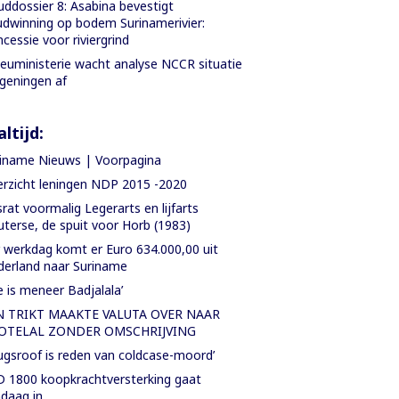
ddossier 8: Asabina bevestigt
dwinning op bodem Surinamerivier:
cessie voor riviergrind
ieuministerie wacht analyse NCCR situatie
geningen af
ltijd:
iname Nieuws | Voorpagina
rzicht leningen NDP 2015 -2020
rat voormalig Legerarts en lijfarts
terse, de spuit voor Horb (1983)
 werkdag komt er Euro 634.000,00 uit
erland naar Suriname
e is meneer Badjalala’
N TRIKT MAAKTE VALUTA OVER NAAR
OTELAL ZONDER OMSCHRIJVING
ugsroof is reden van coldcase-moord’
 1800 koopkrachtversterking gaat
daag in