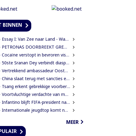
T BINNEN
ssay I: Van Zee naar Land - Wat Suriname zelf moet weten over de Nieuwe Raffinaderij en Gas-to-Shore
ETRONAS DOORBREEKT GRENS VAN 1 MILJARD VATEN IN BLOK 52 | WAT BETEKENT DEZE MIJLPAAL VOOR DE SURINAAMSE ECONOMIE?
Cocaïne verstopt in bevroren vissen ontdekt bij douanecontrole
50ste Sranan Dey verbindt diaspora, cultuur en ondernemerschap in New York
Vertrekkend ambassadeur Oostelbos: ‘De grootste rijkdom van Suriname zijn de mensen’
China slaat terug met sancties en strengere exportregels in handelsconflict met VS
Tsang erkent gebrekkige voorbereiding werkzaamheden Domineestraat
Voortvluchtige verdachte van mensenhandel uitgeleverd door Guyana
Infantino blijft FIFA-president na crisisoverleg en biedt excuses aan
Internationale jeugdtop komt naar Paramaribo voor BAITALI COTECC U14 Tennis Cup
MEER
PULAIR