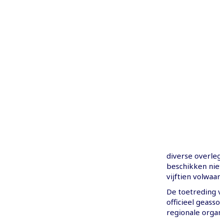
diverse overl
beschikken nie
vijftien volwaa
De toetreding 
officieel geas
regionale organ