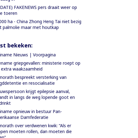
DATE) FAKENEWS pers draait weer op
le toeren
000 ha - China Zhong Heng Tai niet bezig
 palmolie maar met houtkap
st bekeken:
iname Nieuws | Voorpagina
name griepgevallen: ministerie roept op
 extra waakzaamheid
orath bespreekt versterking van
gddetentie en resocialisatie
uwspersoon krijgt epilepsie aanval,
andt in langs de weg lopende goot en
drinkt
iname opnieuw in bestuur Pan-
erikaanse Damfederatie
orath over verdwenen kwik: “Als er
pen moeten rollen, dan moeten die
len”