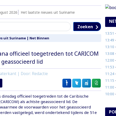
ugust 2026
Het laatste nieuws uit Suriname
NE
Zoeken
13:51
- E
s uit Suriname
|
Net Binnen
13:49
- P
13:10
- 
na officieel toegetreden tot CARICOM
13:08
- 
12:00
- 
 geassocieerd lid
11:53
- 
aterkant | Door: Redactie
11:24
- 
11:15
- 
11:00
- 
10:00
- 
 dinsdag officieel toegetreden tot de Caribische
ARICOM) als achtste geassocieerd lid. De
waarmee de voorwaarden voor het geassocieerd
PO
erden vastgelegd, werd ondertekend tijdens de 51e