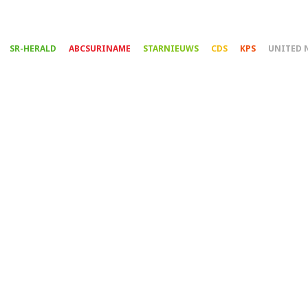
Overslaan
en
naar
SR-HERALD
ABCSURINAME
STARNIEUWS
CDS
KPS
UNITED 
de
inhoud
gaan