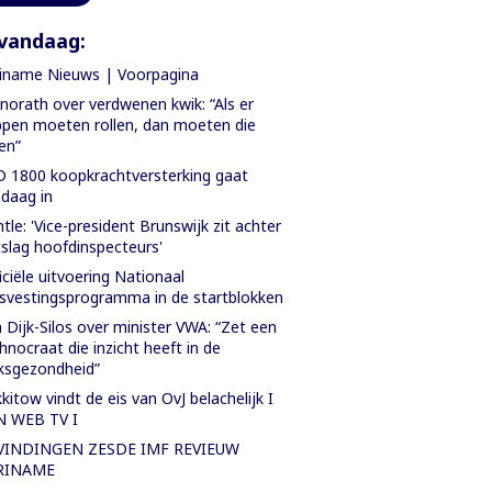
vandaag:
iname Nieuws | Voorpagina
orath over verdwenen kwik: “Als er
pen moeten rollen, dan moeten die
len”
 1800 koopkrachtversterking gaat
daag in
tle: 'Vice-president Brunswijk zit achter
slag hoofdinspecteurs'
iciële uitvoering Nationaal
svestingsprogramma in de startblokken
 Dijk-Silos over minister VWA: “Zet een
hnocraat die inzicht heeft in de
ksgezondheid”
kitow vindt de eis van OvJ belachelijk I
N WEB TV I
VINDINGEN ZESDE IMF REVIEUW
RINAME