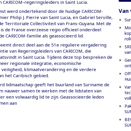
n CARICOM-regeringsleiders in Saint Lucia.
Van 
st werd ondertekend door de huidige CARICOM-
ier Philip J. Pierre van Saint Lucia, en Gabriel Serville,
Sur
e Territoriale Collectiviteit van Frans-Guyana. Met de
Mon
is de Franse overzeese regio officieel onderdeel
kop
e CARICOM-familie als geassocieerd lid.
rol
eemt direct deel aan de 51e reguliere vergadering
SRD
ntie van Regeringsleiders van CARICOM, die
van
tsvindt in Saint Lucia. Tijdens deze top bespreken de
Gen
meer regionale integratie, economische
ont
veiligheid, klimaatverandering en de verdere
Off
n het Caribisch gebied.
Hui
rd lidmaatschap geeft het buurland van Suriname de
Van
m nauwer samen te werken met de lidstaten van
tec
r een volwaardig lid te zijn. Geassocieerde leden
vol
men aan
Pak
SU
BE
SU