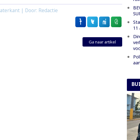
BE
aterkant | Door: Redactie
SU
Sta
11 
Dir
Ga naar artikel
ver
voo
Pol
aan
BU