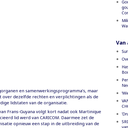
Gou
gou
Con
Mil
Wa
Van a
Sur
Ove
Has
Bou
Per
Ned
egorganen en samenwerkingsprogramma’s, maar
‘Wi
t over dezelfde rechten en verplichtingen als de
VA
rdige lidstaten van de organisatie.
CH
van Frans-Guyana volgt kort nadat ook Martinique
’Dr
socieerd lid werd van CARICOM. Daarmee zet de
SRD
isatie opnieuw een stap in de uitbreiding van de
van