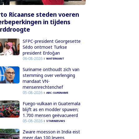
to Ricaanse steden voeren
rbeperkingen in tijdens
orddroogte
SFPC-president Georgesette
Sédo ontmoet Turkse
president Erdoğan
06-08-2026
WATERKANT
Suriname onthoudt zich van
stemming over verlenging
mandaat VN-
mensenrechtenchef
05-08-2026
ABC-SURINAME
Fuego-vulkaan in Guatemala
blijft as en modder spuwen;
1.700 mensen geëvacueerd
05-08-2026
STARNIEUWS
Zware moesson in India eist
meer dan 100 levens