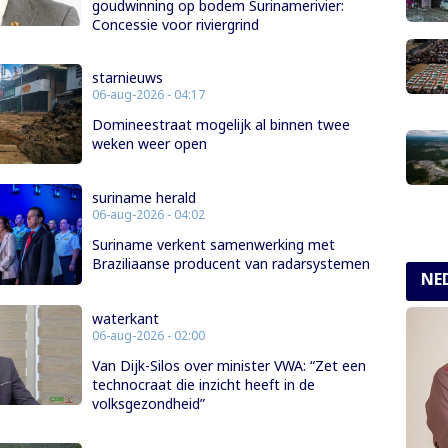
goudwinning op bodem Surinamerivier:
Concessie voor riviergrind
starnieuws
06-aug-2026 - 04:17
Domineestraat mogelijk al binnen twee
weken weer open
suriname herald
06-aug-2026 - 04:02
Suriname verkent samenwerking met
Braziliaanse producent van radarsystemen
NE
waterkant
06-aug-2026 - 02:00
Van Dijk-Silos over minister VWA: “Zet een
technocraat die inzicht heeft in de
volksgezondheid”