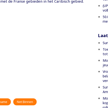
et de Franse gebieden in het Caribisch gebied.
(UP
vol
50.
met
Laat
Sur
Toe
tot
Mon
jeu
Vro
bel
ver
Sur
Am
Mon
iname
Net Binnen
kop
rol