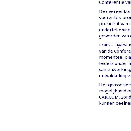
Conferentie va
De overeenkom
voorzitter, prem
president van d
ondertekening 
geworden van d
Frans-Guyana n
van de Confere
momenteel plaa
leiders onder 
samenwerking, 
ontwikkeling va
Het geassociee
mogelijkheid o
CARICOM, zonde
kunnen deelne