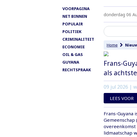
VOORPAGINA
donderdag 06 A
NET BINNEN
POPULAIR
POLITIEK
CRIMINALITEIT
Home
Nieuw
ECONOMIE
OIL & GAS
Frans-Guya
GUYANA
RECHTSPRAAK
als achtste
09 jul 2026
| w
LEES VOOR
Frans-Guyana is
Gemeenschap (C
overeenkomst 
lidmaatschap w