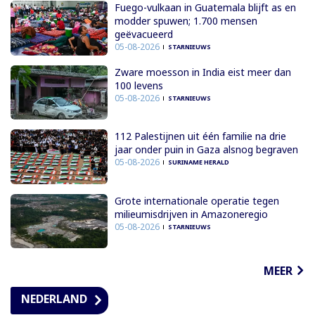
Fuego-vulkaan in Guatemala blijft as en
modder spuwen; 1.700 mensen
geëvacueerd
05-08-2026
STARNIEUWS
Zware moesson in India eist meer dan
100 levens
05-08-2026
STARNIEUWS
112 Palestijnen uit één familie na drie
jaar onder puin in Gaza alsnog begraven
05-08-2026
SURINAME HERALD
Grote internationale operatie tegen
milieumisdrijven in Amazoneregio
05-08-2026
STARNIEUWS
MEER
NEDERLAND