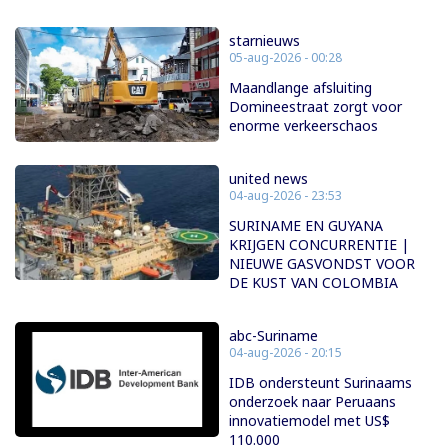
starnieuws
05-aug-2026 - 00:28
Maandlange afsluiting
Domineestraat zorgt voor
enorme verkeerschaos
united news
04-aug-2026 - 23:53
SURINAME EN GUYANA
KRIJGEN CONCURRENTIE |
NIEUWE GASVONDST VOOR
DE KUST VAN COLOMBIA
abc-Suriname
04-aug-2026 - 20:15
IDB ondersteunt Surinaams
onderzoek naar Peruaans
innovatiemodel met US$
110.000