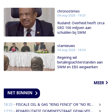
chronostimes
04-aug-2026 - 19:33
Rusland: Overheid heeft circa
SRD 100 miljoen aan
schulden bij SWM
starnieuws
04-aug-2026 - 18:34
Regering wil
betalingsachterstanden aan
SWM en EBS wegwerken
MEER
NET BINNEN
18:25
- FISCALE OIL & GAS “RING FENCE” OR “NO RING FENCE”? THAT IS THE QUESTION!
17:55
- REHABILITATIE DOMINEESTRAAT GEHALVEERD TOT TWEE WEKEN NA ERNSTIGE VERKEERSCHAOS