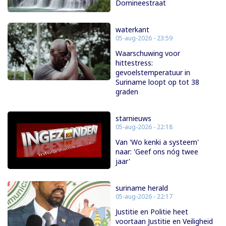
Domineestraat
waterkant
05-aug-2026 - 23:59
Waarschuwing voor
hittestress:
gevoelstemperatuur in
Suriname loopt op tot 38
graden
starnieuws
05-aug-2026 - 22:18
Van 'Wo kenki a systeem'
naar: 'Geef ons nóg twee
jaar'
suriname herald
05-aug-2026 - 22:17
Justitie en Politie heet
voortaan Justitie en Veiligheid