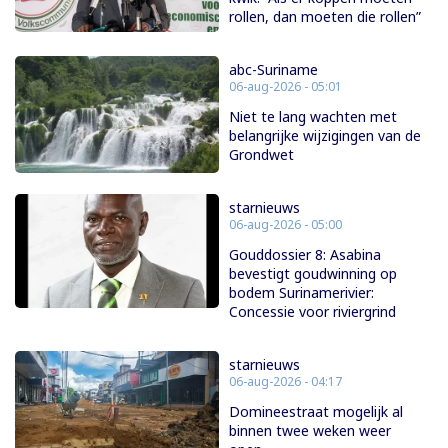
rollen, dan moeten die rollen”
abc-Suriname
06-aug-2026 - 05:01
Niet te lang wachten met
belangrijke wijzigingen van de
Grondwet
starnieuws
06-aug-2026 - 05:00
Gouddossier 8: Asabina
bevestigt goudwinning op
bodem Surinamerivier:
Concessie voor riviergrind
starnieuws
06-aug-2026 - 04:17
Domineestraat mogelijk al
binnen twee weken weer