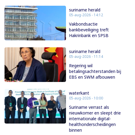
suriname herald
05-aug-2026 - 14:12
Vakbondsactie
bankbeveiliging treft
Hakrinbank en SPSB
suriname herald
05-aug-2026 - 11:14
Regering wil
betalingsachterstanden bij
EBS en SWM afbouwen
waterkant
05-aug-2026 - 10:00
Suriname verrast als
nieuwkomer en sleept drie
internationale digital-
healthonderscheidingen
binnen