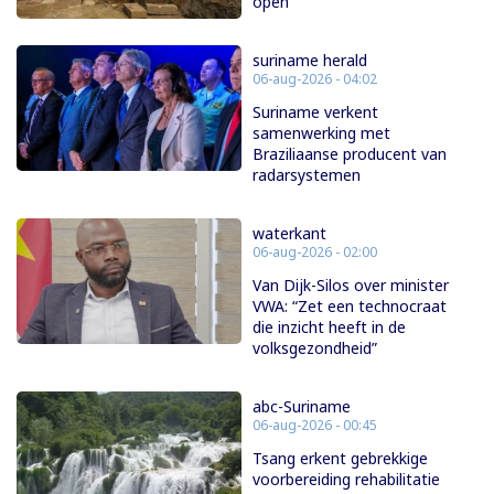
open
suriname herald
06-aug-2026 - 04:02
Suriname verkent
samenwerking met
Braziliaanse producent van
radarsystemen
waterkant
06-aug-2026 - 02:00
Van Dijk-Silos over minister
VWA: “Zet een technocraat
die inzicht heeft in de
volksgezondheid”
abc-Suriname
06-aug-2026 - 00:45
Tsang erkent gebrekkige
voorbereiding rehabilitatie