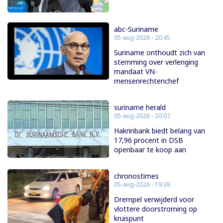
abc-Suriname
05-aug-2026 - 20:45
Suriname onthoudt zich van
stemming over verlenging
mandaat VN-
mensenrechtenchef
suriname herald
05-aug-2026 - 20:07
Hakrinbank biedt belang van
17,96 procent in DSB
openbaar te koop aan
chronostimes
05-aug-2026 - 19:38
Drempel verwijderd voor
vlottere doorstroming op
kruispunt