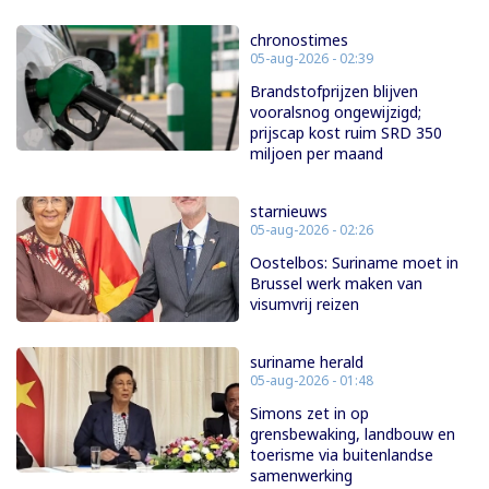
chronostimes
05-aug-2026 - 02:39
Brandstofprijzen blijven
vooralsnog ongewijzigd;
prijscap kost ruim SRD 350
miljoen per maand
starnieuws
05-aug-2026 - 02:26
Oostelbos: Suriname moet in
Brussel werk maken van
visumvrij reizen
suriname herald
05-aug-2026 - 01:48
Simons zet in op
grensbewaking, landbouw en
toerisme via buitenlandse
samenwerking