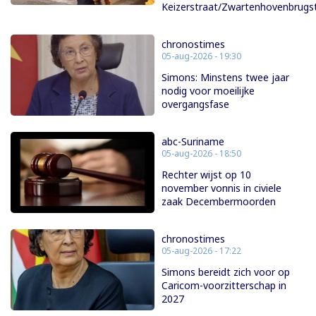
Keizerstraat/Zwartenhovenbrugs
chronostimes
05-aug-2026 - 19:30
Simons: Minstens twee jaar
nodig voor moeilijke
overgangsfase
abc-Suriname
05-aug-2026 - 18:50
Rechter wijst op 10
november vonnis in civiele
zaak Decembermoorden
chronostimes
05-aug-2026 - 17:22
Simons bereidt zich voor op
Caricom-voorzitterschap in
2027