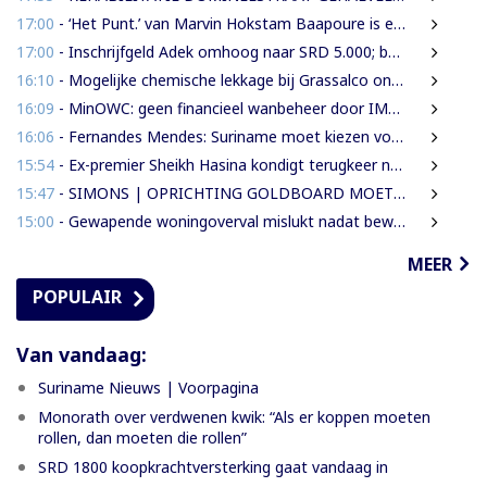
17:00
- ‘Het Punt.’ van Marvin Hokstam Baapoure is een thriller die je niet meer loslaat
17:00
- Inschrijfgeld Adek omhoog naar SRD 5.000; betalingsregeling van drie naar twee termijnen
16:10
- Mogelijke chemische lekkage bij Grassalco onderzocht als oorzaak vissterfte
16:09
- MinOWC: geen financieel wanbeheer door IMEAO-2-directeur, wel procedurele fouten
16:06
- Fernandes Mendes: Suriname moet kiezen voor presidentieel of parlementair stelsel
15:54
- Ex-premier Sheikh Hasina kondigt terugkeer naar Bangladesh aan ondanks doodstraf
15:47
- SIMONS | OPRICHTING GOLDBOARD MOET GOUDSECTOR ORDENEN EN STAATSINKOMSTEN VERHOGEN
15:00
- Gewapende woningoverval mislukt nadat bewoners en buren alarm slaan
MEER
POPULAIR
Van vandaag:
Suriname Nieuws | Voorpagina
Monorath over verdwenen kwik: “Als er koppen moeten
rollen, dan moeten die rollen”
SRD 1800 koopkrachtversterking gaat vandaag in