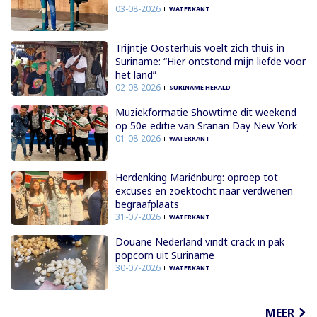
03-08-2026
WATERKANT
Trijntje Oosterhuis voelt zich thuis in
Suriname: “Hier ontstond mijn liefde voor
het land”
02-08-2026
SURINAME HERALD
Muziekformatie Showtime dit weekend
op 50e editie van Sranan Day New York
01-08-2026
WATERKANT
Herdenking Mariënburg: oproep tot
excuses en zoektocht naar verdwenen
begraafplaats
31-07-2026
WATERKANT
Douane Nederland vindt crack in pak
popcorn uit Suriname
30-07-2026
WATERKANT
MEER