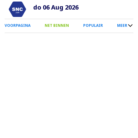
Overslaan
do 06 Aug 2026
en
naar
0
VOORPAGINA
NET BINNEN
POPULAIR
MEER
de
Smartphone
inhoud
Menu
gaan