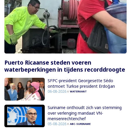
Puerto Ricaanse steden voeren
waterbeperkingen in tijdens recorddroogte
SFPC-president Georgesette Sédo
ontmoet Turkse president Erdoğan
06-08-2026
WATERKANT
Suriname onthoudt zich van stemming
over verlenging mandaat VN-
mensenrechtenchef
05-08-2026
ABC-SURINAME