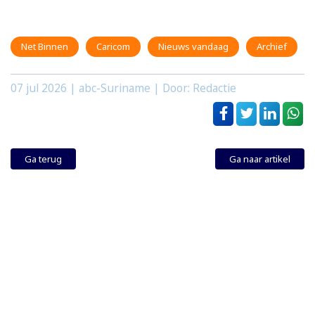
Net Binnen
Caricom
Nieuws vandaag
Archief
07 jul 2026
| abc-Suriname | Door: Redactie
Ga terug
Ga naar artikel