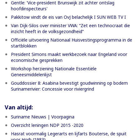
Gentle: 'Vice-president Brunswijk zit achter ontslag
hoofdinspecteurs'
Pakkitow vindt de eis van OvJ belachelijk I SUN WEB TV I
Van Dijk-Silos over minister VWA: “Zet een technocraat die
inzicht heeft in de volksgezondheid”
Officiële uitvoering Nationaal Huisvestingsprogramma in de
startblokken
President Simons maakt werkbezoek naar Engeland voor
economische gesprekken
Workshop herziening Nationale Essentiële
Geneesmiddelenlijst
Gouddossier 8: Asabina bevestigt goudwinning op bodem
Surinamerivier: Concessie voor riviergrind
Van altijd:
Suriname Nieuws | Voorpagina
Overzicht leningen NDP 2015 -2020
Hasrat voormalig Legerarts en lijfarts Bouterse, de spuit
voor Horb (1983)