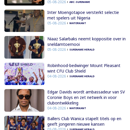
05-08-2026
ABC-SURINAME
Inter Moengotapoe versterkt selectie
met spelers uit Nigeria
05-08-2026
WATERKANT
Niaaz Salarbaks neemt koppositie over in
sneldamtoernooi
05-08-2026
SURINAME HERALD
Robinhood-bedwinger Mount Pleasant
wint CFU Club Shield
04-08-2026
SURINAME HERALD
Edgar Davids wordt ambassadeur van SV
Coronie Boys en zet netwerk in voor
clubontwikkeling
04-08-2026
WATERKANT
Ballers Club Wanica stapelt titels op en
geeft jongeren nieuwe kansen
03-08-2026
SURINAME HERALD