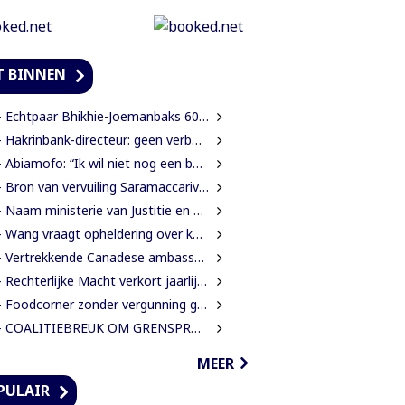
T BINNEN
 Echtpaar Bhikhie-Joemanbaks 60 jaar getrouwd
Hakrinbank-directeur: geen verborgen motieven bij verkoop DSB-belang
Abiamofo: “Ik wil niet nog een bodybag sturen naar dat gebied”
Bron van vervuiling Saramaccarivier nog niet vastgesteld, onderzoek in afrondende fase
Naam ministerie van Justitie en Politie verandert naar Justitie en Veiligheid
Wang vraagt opheldering over kosten diploma-uitreiking middelbare school
Vertrekkende Canadese ambassadeur wil grotere rol voor Canada in Suriname
Rechterlijke Macht verkort jaarlijkse zittingsvrije periode naar één maand
Foodcorner zonder vergunning gesloten tijdens derde dag integrale controles
 COALITIEBREUK OM GRENSPROTOCOL ONWAARSCHIJNLIJK
MEER
PULAIR