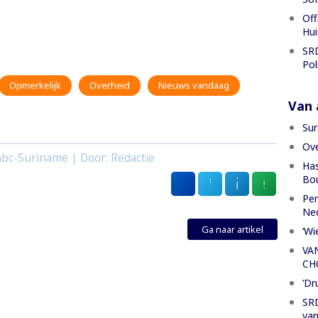
Off
Hui
SRD
Pol
Opmerkelijk
Overheid
Nieuws vandaag
Van a
Sur
Ove
bc-Suriname | Door: Redactie
Has
Bou
Per
Ned
Ga naar artikel
‘Wi
VA
CH
’Dr
SRD
van