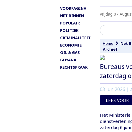
VOORPAGINA
vrijdag 07 Augus
NET BINNEN
POPULAIR
POLITIEK
CRIMINALITEIT
Home
Net B
ECONOMIE
Archief
OIL & GAS
GUYANA
Bureaus vo
RECHTSPRAAK
zaterdag o
03 jun 2026
| a
LEES VOOR
Het Ministerie
dienstverlening
zaterdag 6 jun