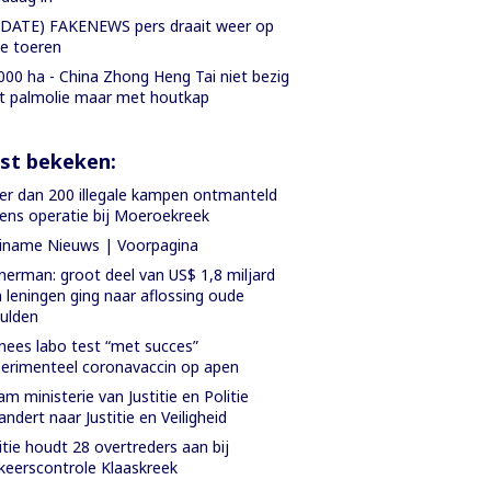
DATE) FAKENEWS pers draait weer op
le toeren
000 ha - China Zhong Heng Tai niet bezig
 palmolie maar met houtkap
st bekeken:
r dan 200 illegale kampen ontmanteld
dens operatie bij Moeroekreek
iname Nieuws | Voorpagina
nerman: groot deel van US$ 1,8 miljard
 leningen ging naar aflossing oude
ulden
nees labo test “met succes”
erimenteel coronavaccin op apen
m ministerie van Justitie en Politie
andert naar Justitie en Veiligheid
itie houdt 28 overtreders aan bij
keerscontrole Klaaskreek