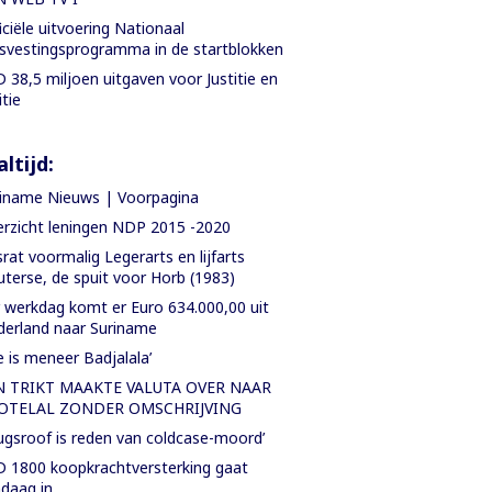
iciële uitvoering Nationaal
svestingsprogramma in de startblokken
 38,5 miljoen uitgaven voor Justitie en
itie
ltijd:
iname Nieuws | Voorpagina
rzicht leningen NDP 2015 -2020
rat voormalig Legerarts en lijfarts
terse, de spuit voor Horb (1983)
 werkdag komt er Euro 634.000,00 uit
erland naar Suriname
e is meneer Badjalala’
N TRIKT MAAKTE VALUTA OVER NAAR
OTELAL ZONDER OMSCHRIJVING
ugsroof is reden van coldcase-moord’
 1800 koopkrachtversterking gaat
daag in