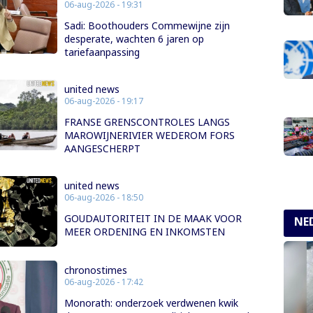
06-aug-2026 - 19:31
Sadi: Boothouders Commewijne zijn
desperate, wachten 6 jaren op
tariefaanpassing
united news
06-aug-2026 - 19:17
FRANSE GRENSCONTROLES LANGS
MAROWIJNERIVIER WEDEROM FORS
AANGESCHERPT
united news
06-aug-2026 - 18:50
GOUDAUTORITEIT IN DE MAAK VOOR
NE
MEER ORDENING EN INKOMSTEN
chronostimes
06-aug-2026 - 17:42
Monorath: onderzoek verdwenen kwik