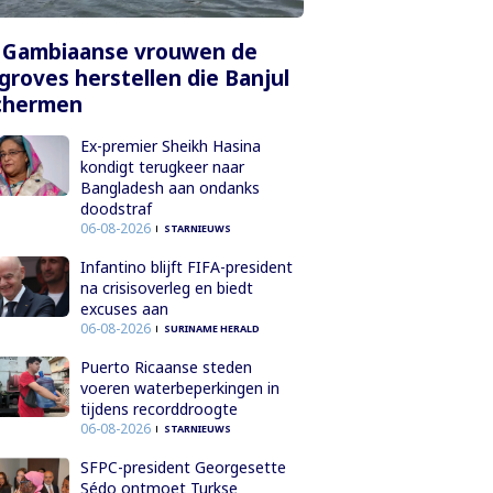
 Gambiaanse vrouwen de
roves herstellen die Banjul
chermen
Ex-premier Sheikh Hasina
kondigt terugkeer naar
Bangladesh aan ondanks
doodstraf
06-08-2026
STARNIEUWS
Infantino blijft FIFA-president
na crisisoverleg en biedt
excuses aan
06-08-2026
SURINAME HERALD
Puerto Ricaanse steden
voeren waterbeperkingen in
tijdens recorddroogte
06-08-2026
STARNIEUWS
SFPC-president Georgesette
Sédo ontmoet Turkse