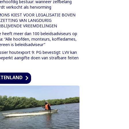
rhoofdig bestuur: wanneer zelfbelang
dt verkocht als hervorming
MONS KIEST VOOR LEGALISATIE BOVEN
TZETTING VAN LANGDURIG
RBLIJVENDE VREEMDELINGEN
 heeft meer dan 100 beleidsadviseurs op
a: “Alle hoofden, monteurs, koffiedames,
ereen is beleidsadviseur”
sier houtexport 9: PG bevestigt: LVV kan
eperkt aangifte doen van strafbare feiten
ITENLAND