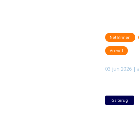
Net Binnen
Archief
03 jun 2026
| a
Ga terug