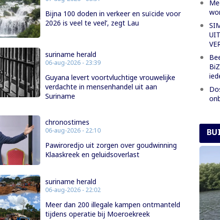
Mee
wor
Bijna 100 doden in verkeer en suïcide voor
2026 is veel te veel’, zegt Lau
SI
UI
VE
suriname herald
Bee
06-aug-2026 - 23:39
BiZ
ied
Guyana levert voortvluchtige vrouwelijke
verdachte in mensenhandel uit aan
Dos
Suriname
onb
chronostimes
06-aug-2026 - 22:10
BU
Pawiroredjo uit zorgen over goudwinning
Klaaskreek en geluidsoverlast
suriname herald
06-aug-2026 - 22:02
Meer dan 200 illegale kampen ontmanteld
tijdens operatie bij Moeroekreek