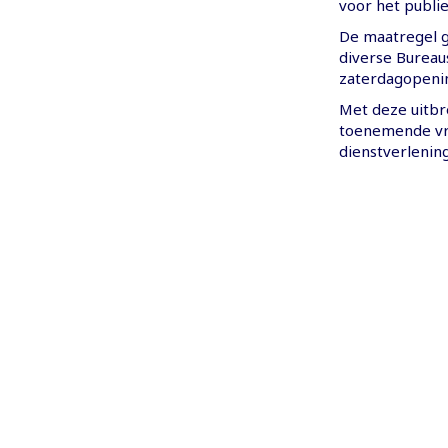
voor het publie
De maatregel g
diverse Bureau
zaterdagopening
Met deze uitbre
toenemende vra
dienstverlening