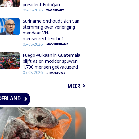
president Erdoğan
06-08-2026
WATERKANT
Suriname onthoudt zich van
stemming over verlenging
mandaat VN-
mensenrechtenchef
05-08-2026
ABC-SURINAME
Fuego-vulkaan in Guatemala
blijft as en modder spuwen;
1.700 mensen geëvacueerd
05-08-2026
STARNIEUWS
MEER
DERLAND