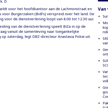
k. D
Van 
eldt voor het hoofdkantoor aan de Lachmonstraat en
s voor Burgerzaken (BvB’s) verspreid over het land. De
Sur
 voor de dienstverlening loopt van 8.00 tot 12.30 uur.
Mon
iding van de dienstverlening speelt BiZa in op de
kop
ag vanuit de samenleving naar toegankelijke
rol
 op zaterdag, legt DBZ-directeur Anastasia Pokie uit.
SRD
van
Gen
ont
SU
SC
Van
tec
vol
Gou
gou
Con
Pak
SU