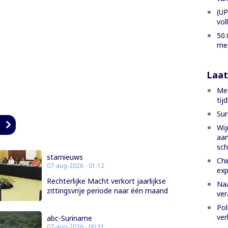
(UP
vol
50.
met
Laat
Mee
tij
Sur
n
Wij
aan
sch
starnieuws
Chi
07-aug-2026 - 01:12
exp
Rechterlijke Macht verkort jaarlijkse
Naa
zittingsvrije periode naar één maand
ver
Pol
ver
abc-Suriname
07-aug-2026 - 00:31