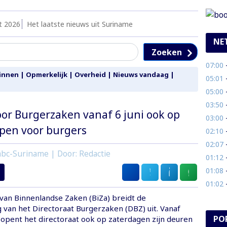
t 2026
Het laatste nieuws uit Suriname
NE
Zoeken
07:00
-
innen
|
Opmerkelijk
|
Overheid
|
Nieuws vandaag
|
05:01
- 
05:00
- 
03:50
- 
or Burgerzaken vanaf 6 juni ook op
03:00
- 
pen voor burgers
02:10
- 
02:07
- 
bc-Suriname | Door: Redactie
01:12
- 
01:08
- 
01:02
-
 van Binnenlandse Zaken (BiZa) breidt de
 van het Directoraat Burgerzaken (DBZ) uit. Vanaf
PO
i opent het directoraat ook op zaterdagen zijn deuren