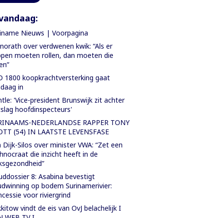
vandaag:
iname Nieuws | Voorpagina
orath over verdwenen kwik: “Als er
pen moeten rollen, dan moeten die
len”
 1800 koopkrachtversterking gaat
daag in
tle: 'Vice-president Brunswijk zit achter
slag hoofdinspecteurs'
RINAAMS-NEDERLANDSE RAPPER TONY
OTT (54) IN LAATSTE LEVENSFASE
 Dijk-Silos over minister VWA: “Zet een
hnocraat die inzicht heeft in de
ksgezondheid”
ddossier 8: Asabina bevestigt
dwinning op bodem Surinamerivier:
cessie voor riviergrind
kitow vindt de eis van OvJ belachelijk I
N WEB TV I