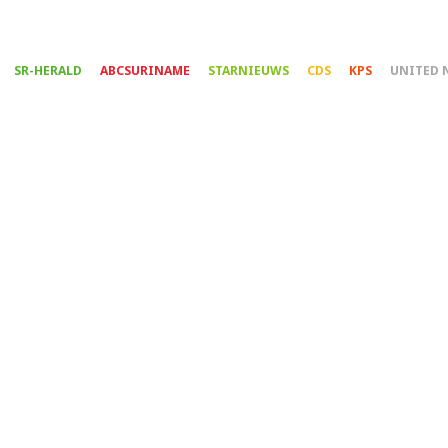
Overslaan
en
naar
SR-HERALD
ABCSURINAME
STARNIEUWS
CDS
KPS
UNITED 
de
inhoud
gaan