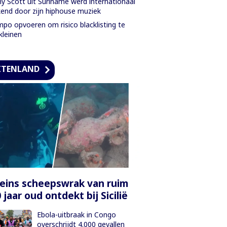
y Scott uit Suriname werd internationaal
end door zijn hiphouse muziek
po opvoeren om risico blacklisting te
kleinen
ITENLAND
ins scheepswrak van ruim
 jaar oud ontdekt bij Sicilië
Ebola-uitbraak in Congo
overschrijdt 4.000 gevallen