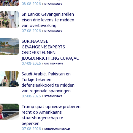
08-08-2026
STARNIEUWS
Sri Lanka: Gevangenisrellen
eisen drie levens te midden
van overbevolking
07-08-2026
STARNIEUWS
SURINAAMSE
GEVANGENISEXPERTS
ONDERSTEUNEN
JEUGDINRICHTING CURAÇAO
07-08-2026
UNITED NEWS
Saudi-Arabië, Pakistan en
Turkije tekenen
defensieakkoord te midden
van regionale spanningen
07-08-2026
STARNIEUWS
Trump gaat opnieuw proberen
recht op Amerikaans
staatsburgerschap te
beperken
07-08-2026
SURINAME HERALD