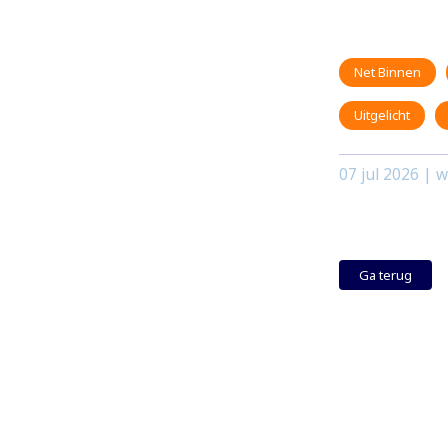
Net Binnen
Uitgelicht
07 jul 2026
| w
Ga terug