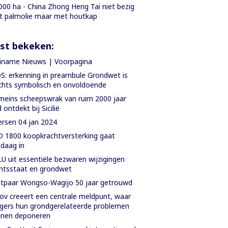
000 ha - China Zhong Heng Tai niet bezig
 palmolie maar met houtkap
st bekeken:
iname Nieuws | Voorpagina
S: erkenning in preambule Grondwet is
chts symbolisch en onvoldoende
eins scheepswrak van ruim 2000 jaar
 ontdekt bij Sicilië
rsen 04 jan 2024
 1800 koopkrachtversterking gaat
daag in
U uit essentiële bezwaren wijzigingen
htsstaat en grondwet
tpaar Wongso-Wagijo 50 jaar getrouwd
ov creeert een centrale meldpunt, waar
gers hun grondgerelateerde problemen
nnen deponeren