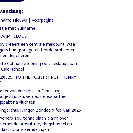
vandaag:
iname Nieuws | Voorpagina
atie met Suriname
HAAMTELOOS
ov creeert een centrale meldpunt, waar
gers hun grondgerelateerde problemen
nnen deponeren
ste Cubaanse leerling ooit geslaagd aan
. Calorschool
220629- TO THE POINT : PROF . HENRY
I
der van drie thuis in Den Haag
dgeschoten; verdachte ex-partner
epakt na vluchten
ingelichte Kringen Zondag 9 februari 2025
oners Tourtonne slaan alarm over
nemende prostitutie, drugshandel en
rlast door vreemdelingen