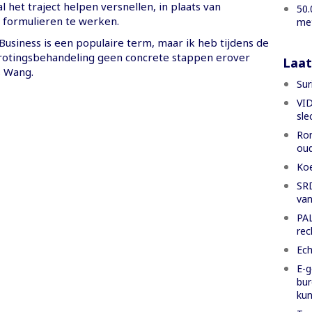
al het traject helpen versnellen, in plaats van
50.
formulieren te werken.
met
Business is een populaire term, maar ik heb tijdens de
otingsbehandeling geen concrete stappen erover
Laat
s Wang.
Sur
VID
sle
Rom
oud
Koe
SRD
van
PAL
rec
Ech
E-g
bur
ku