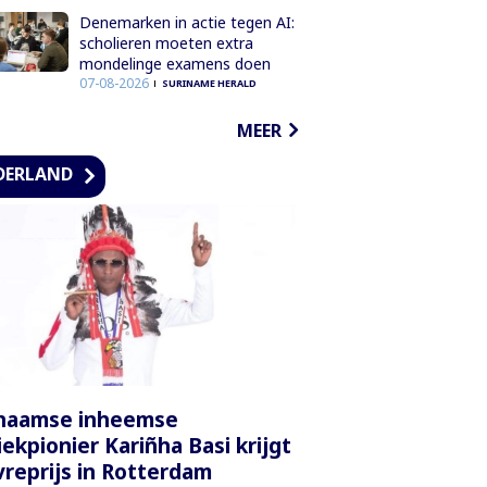
Denemarken in actie tegen AI:
scholieren moeten extra
mondelinge examens doen
07-08-2026
SURINAME HERALD
MEER
DERLAND
inaamse inheemse
ekpionier Kariñha Basi krijgt
reprijs in Rotterdam