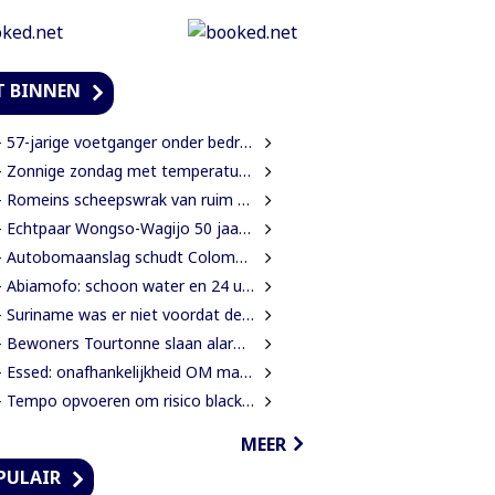
T BINNEN
57-jarige voetganger onder bedreiging van mes beroofd van mobiele telefoon
 Zonnige zondag met temperaturen tot 34 graden
Romeins scheepswrak van ruim 2000 jaar oud ontdekt bij Sicilië
 Echtpaar Wongso-Wagijo 50 jaar getrouwd
Autobomaanslag schudt Colombia op na inauguratie van hardline president
Abiamofo: schoon water en 24 uur stroom moeten ook afgelegen dorpen bereiken
 Suriname was er niet voordat de Inheemse volken er waren
ewoners Tourtonne slaan alarm over toenemende prostitutie, drugshandel en overlast door vreemdelingen
 Essed: onafhankelijkheid OM mag niet in het gedrang komen
 Tempo opvoeren om risico blacklisting te verkleinen
MEER
PULAIR