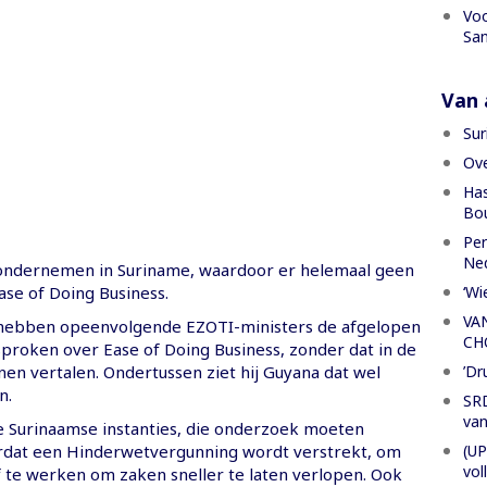
Voo
San
Van a
Sur
Ove
Has
Bou
Per
Ned
ondernemen in Suriname, waardoor er helemaal geen
‘Wi
ase of Doing Business.
VA
hebben opeenvolgende EZOTI-ministers de afgelopen
CH
esproken over Ease of Doing Business, zonder dat in de
’Dr
nen vertalen. Ondertussen ziet hij Guyana dat wel
n.
SRD
van
de Surinaamse instanties, die onderzoek moeten
(UP
rdat een Hinderwetvergunning wordt verstrekt, om
vol
ef te werken om zaken sneller te laten verlopen. Ook