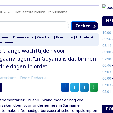
st 2026
Het laatste nieuws uit Suriname
NE
Zoeken
10:00
- 
innen
|
Opmerkelijk
|
Overheid
|
Economie
|
Uitgelicht
09:56
-
uriname
08:14
- 
t lange wachttijden voor
08:00
-
aanvragen: “In Guyana is dat binnen
07:58
- 
06:46
- 
rie dagen in orde”
06:03
-
aterkant | Door: Redactie
06:00
- B
05:03
-
05:01
-
rlementariër Chuanrui Wang moet er nog veel
 zaken doen voor ondernemers in Suriname
PO
r te maken. De huidige bureaucratische rompslomp en