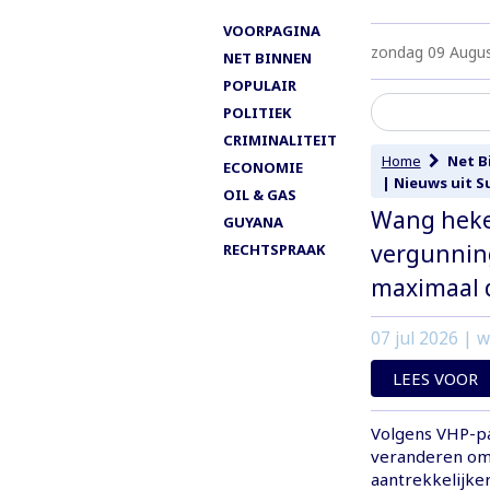
VOORPAGINA
zondag 09 Augu
NET BINNEN
POPULAIR
POLITIEK
CRIMINALITEIT
Home
Net B
ECONOMIE
|
Nieuws uit S
OIL & GAS
Wang hekel
GUYANA
vergunning
RECHTSPRAAK
maximaal d
07 jul 2026
| w
LEES VOOR
Volgens VHP-pa
veranderen om
aantrekkelijke