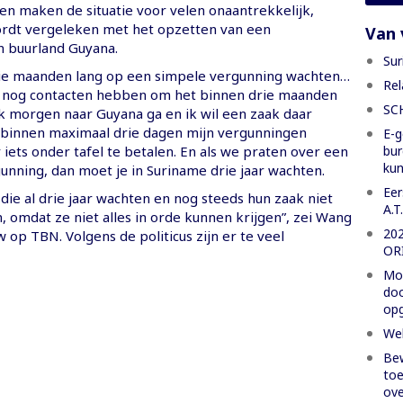
en maken de situatie voor velen onaantrekkelijk,
rdt vergeleken met het opzetten van een
Van 
 buurland Guyana.
Sur
drie maanden lang op een simpele vergunning wachten…
Rel
 nog contacten hebben om het binnen drie maanden
SC
 ik morgen naar Guyana ga en ik wil een zaak daar
k binnen maximaal drie dagen mijn vergunningen
E-g
bur
 iets onder tafel te betalen. En als we praten over een
ku
nning, dan moet je in Suriname drie jaar wachten.
Eer
ie al drie jaar wachten en nog steeds hun zaak niet
A.T
 omdat ze niet alles in orde kunnen krijgen”, zei Wang
20
w op TBN. Volgens de politicus zijn er te veel
OR
Moe
doo
opg
Wel
Bew
toe
ove