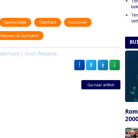
Ton
bek
Tem
ver
Opmerkelijk
Overheid
Economie
Nieuws uit Suriname
BU
aterkant | Door: Redactie
Ga naar artikel
Rome
2000