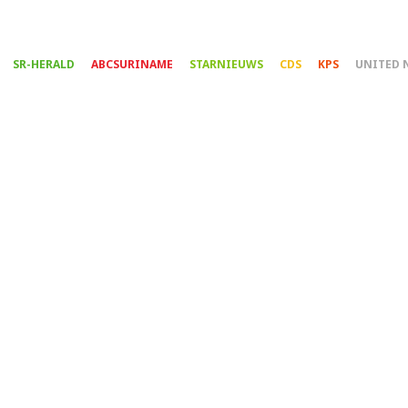
Overslaan
en
naar
SR-HERALD
ABCSURINAME
STARNIEUWS
CDS
KPS
UNITED 
de
inhoud
gaan