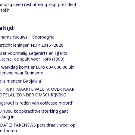
rlopig geen reshuffeling zegt president
tokhi
ltijd:
iname Nieuws | Voorpagina
rzicht leningen NDP 2015 -2020
rat voormalig Legerarts en lijfarts
terse, de spuit voor Horb (1983)
 werkdag komt er Euro 634.000,00 uit
erland naar Suriname
e is meneer Badjalala’
N TRIKT MAAKTE VALUTA OVER NAAR
OTELAL ZONDER OMSCHRIJVING
ugsroof is reden van coldcase-moord’
 1800 koopkrachtversterking gaat
daag in
DATE) FAKENEWS pers draait weer op
le toeren