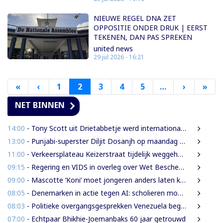
NIEUWE REGEL DNA ZET
OPPOSITIE ONDER DRUK | EERST
TEKENEN, DAN PAS SPREKEN
united news
29 jul 2026 - 16:21
«
Eerste
‹
Vorige
1
2
3
4
5
…
›
Volgende
»
Laa
pagina
pagina
pagina
pag
NET BINNEN
14:00
- Tony Scott uit Drietabbetje werd internationaal bekend door zijn hiphouse muziek
13:00
- Punjabi-superster Diljit Dosanjh op maandag 7 september in Ziggo Dome
11:00
- Verkeersplateau Keizerstraat tijdelijk weggehaald vanwege chaos rond Domineestraat
09:15
- Regering en VIDS in overleg over Wet Bescherming Woon- en Leefgebieden
09:00
- Mascotte ‘Koni’ moet jongeren anders laten kijken naar Surinaamse houtsector
08:05
- Denemarken in actie tegen AI: scholieren moeten extra mondelinge examens doen
08:03
- Politieke overgangsgesprekken Venezuela beginnen zonder Machado
07:00
- Echtpaar Bhikhie-Joemanbaks 60 jaar getrouwd