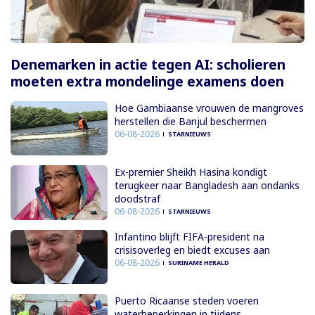
Denemarken in actie tegen AI: scholieren
moeten extra mondelinge examens doen
Hoe Gambiaanse vrouwen de mangroves
herstellen die Banjul beschermen
06-08-2026
STARNIEUWS
Ex-premier Sheikh Hasina kondigt
terugkeer naar Bangladesh aan ondanks
doodstraf
06-08-2026
STARNIEUWS
Infantino blijft FIFA-president na
crisisoverleg en biedt excuses aan
06-08-2026
SURINAME HERALD
Puerto Ricaanse steden voeren
waterbeperkingen in tijdens