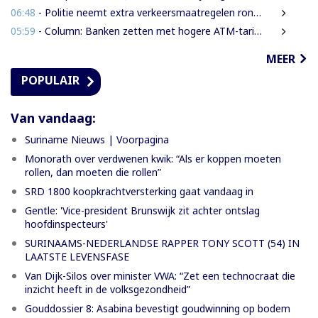
06:48
- Politie neemt extra verkeersmaatregelen rond afgesloten Domineestraat
05:59
- Column: Banken zetten met hogere ATM-tarieven digitale economie op achterstand
MEER
POPULAIR
Van vandaag:
Suriname Nieuws | Voorpagina
Monorath over verdwenen kwik: “Als er koppen moeten
rollen, dan moeten die rollen”
SRD 1800 koopkrachtversterking gaat vandaag in
Gentle: 'Vice-president Brunswijk zit achter ontslag
hoofdinspecteurs'
SURINAAMS-NEDERLANDSE RAPPER TONY SCOTT (54) IN
LAATSTE LEVENSFASE
Van Dijk-Silos over minister VWA: “Zet een technocraat die
inzicht heeft in de volksgezondheid”
Gouddossier 8: Asabina bevestigt goudwinning op bodem