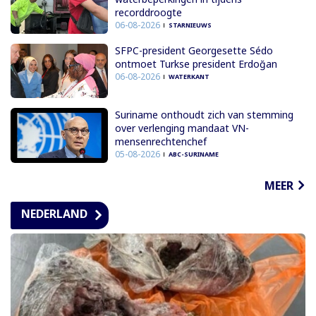
recorddroogte
06-08-2026
STARNIEUWS
SFPC-president Georgesette Sédo
ontmoet Turkse president Erdoğan
06-08-2026
WATERKANT
Suriname onthoudt zich van stemming
over verlenging mandaat VN-
mensenrechtenchef
05-08-2026
ABC-SURINAME
MEER
NEDERLAND