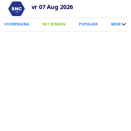
Overslaan
vr 07 Aug 2026
en
naar
0
VOORPAGINA
NET BINNEN
POPULAIR
MEER
de
Smartphone
inhoud
Menu
gaan