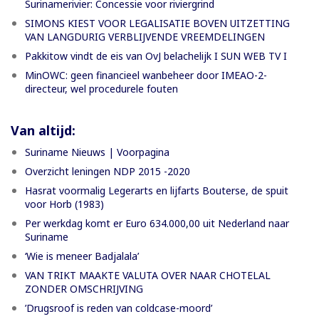
Surinamerivier: Concessie voor riviergrind
SIMONS KIEST VOOR LEGALISATIE BOVEN UITZETTING
VAN LANGDURIG VERBLIJVENDE VREEMDELINGEN
Pakkitow vindt de eis van OvJ belachelijk I SUN WEB TV I
MinOWC: geen financieel wanbeheer door IMEAO-2-
directeur, wel procedurele fouten
Van altijd:
Suriname Nieuws | Voorpagina
Overzicht leningen NDP 2015 -2020
Hasrat voormalig Legerarts en lijfarts Bouterse, de spuit
voor Horb (1983)
Per werkdag komt er Euro 634.000,00 uit Nederland naar
Suriname
‘Wie is meneer Badjalala’
VAN TRIKT MAAKTE VALUTA OVER NAAR CHOTELAL
ZONDER OMSCHRIJVING
’Drugsroof is reden van coldcase-moord’