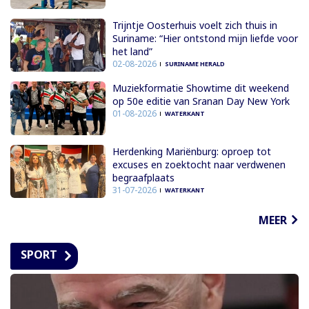
Trijntje Oosterhuis voelt zich thuis in
Suriname: “Hier ontstond mijn liefde voor
het land”
02-08-2026
SURINAME HERALD
Muziekformatie Showtime dit weekend
op 50e editie van Sranan Day New York
01-08-2026
WATERKANT
Herdenking Mariënburg: oproep tot
excuses en zoektocht naar verdwenen
begraafplaats
31-07-2026
WATERKANT
MEER
SPORT