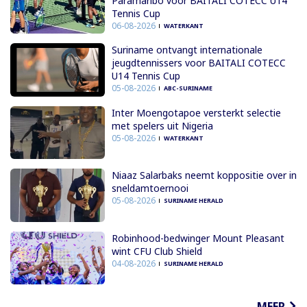
Paramaribo voor BAITALI COTECC U14
Tennis Cup
06-08-2026
WATERKANT
Suriname ontvangt internationale
jeugdtennissers voor BAITALI COTECC
U14 Tennis Cup
05-08-2026
ABC-SURINAME
Inter Moengotapoe versterkt selectie
met spelers uit Nigeria
05-08-2026
WATERKANT
Niaaz Salarbaks neemt koppositie over in
sneldamtoernooi
05-08-2026
SURINAME HERALD
Robinhood-bedwinger Mount Pleasant
wint CFU Club Shield
04-08-2026
SURINAME HERALD
MEER