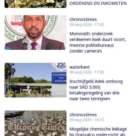
ORDENING EN INKOMSTEN
chronostimes
06-aug-2026 - 17:42
Monorath: onderzoek
verdwenen kwik duurt voort,
meeste politiebureaus
zonder camera’s
waterkant
06-aug-2026 - 17:00
Inschrijfgeld Adek omhoog
naar SRD 5.000;
betalingsregeling van drie
naar twee termijnen
chronostimes
06-aug-2026 - 16:10
Mogelijke chemische lekkage
bij Grassalco onderzocht als