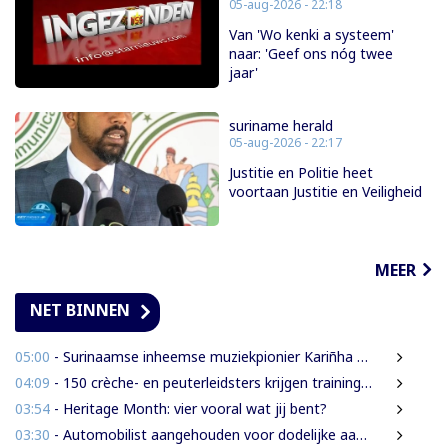
05-aug-2026 - 22:18
Van 'Wo kenki a systeem'
naar: 'Geef ons nóg twee
jaar'
suriname herald
05-aug-2026 - 22:17
Justitie en Politie heet
voortaan Justitie en Veiligheid
MEER
NET BINNEN
05:00
- Surinaamse inheemse muziekpionier Kariñha Basi krijgt oeuvreprijs in Rotterdam
04:09
- 150 crèche- en peuterleidsters krijgen training in verkeerseducatie
03:54
- Heritage Month: vier vooral wat jij bent?
03:30
- Automobilist aangehouden voor dodelijke aanrijding met voetganger en doorrijden na ongeval