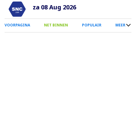
Overslaan
za 08 Aug 2026
en
naar
0
VOORPAGINA
NET BINNEN
POPULAIR
MEER
de
Smartphone
inhoud
Menu
gaan