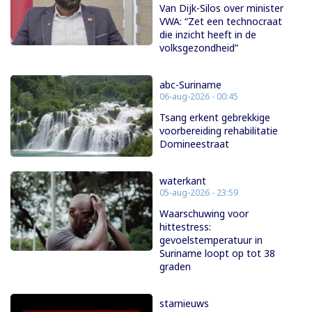
Van Dijk-Silos over minister
VWA: “Zet een technocraat
die inzicht heeft in de
volksgezondheid”
abc-Suriname
06-aug-2026 - 00:45
Tsang erkent gebrekkige
voorbereiding rehabilitatie
Domineestraat
waterkant
05-aug-2026 - 23:59
Waarschuwing voor
hittestress:
gevoelstemperatuur in
Suriname loopt op tot 38
graden
starnieuws