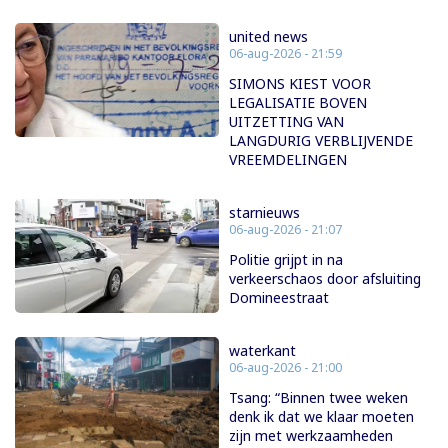
united news
06-aug-2026 - 21:59
SIMONS KIEST VOOR
LEGALISATIE BOVEN
UITZETTING VAN
LANGDURIG VERBLIJVENDE
VREEMDELINGEN
starnieuws
06-aug-2026 - 21:07
Politie grijpt in na
verkeerschaos door afsluiting
Domineestraat
waterkant
06-aug-2026 - 21:00
Tsang: “Binnen twee weken
denk ik dat we klaar moeten
zijn met werkzaamheden