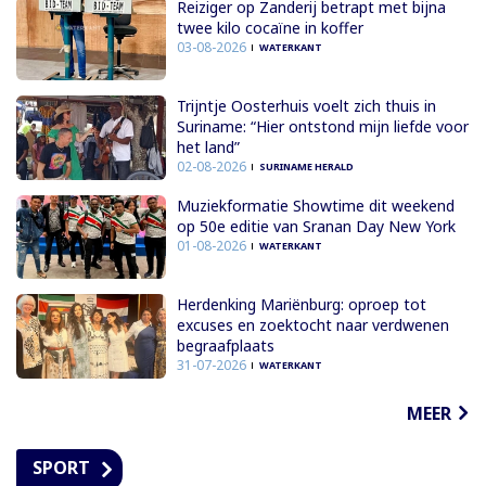
Reiziger op Zanderij betrapt met bijna
twee kilo cocaïne in koffer
03-08-2026
WATERKANT
Trijntje Oosterhuis voelt zich thuis in
Suriname: “Hier ontstond mijn liefde voor
het land”
02-08-2026
SURINAME HERALD
Muziekformatie Showtime dit weekend
op 50e editie van Sranan Day New York
01-08-2026
WATERKANT
Herdenking Mariënburg: oproep tot
excuses en zoektocht naar verdwenen
begraafplaats
31-07-2026
WATERKANT
MEER
SPORT