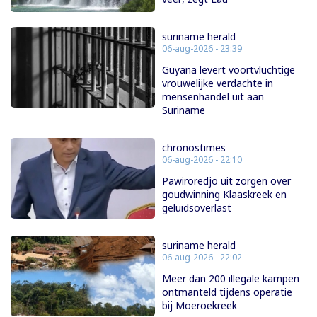
suriname herald
06-aug-2026 - 23:39
Guyana levert voortvluchtige
vrouwelijke verdachte in
mensenhandel uit aan
Suriname
chronostimes
06-aug-2026 - 22:10
Pawiroredjo uit zorgen over
goudwinning Klaaskreek en
geluidsoverlast
suriname herald
06-aug-2026 - 22:02
Meer dan 200 illegale kampen
ontmanteld tijdens operatie
bij Moeroekreek