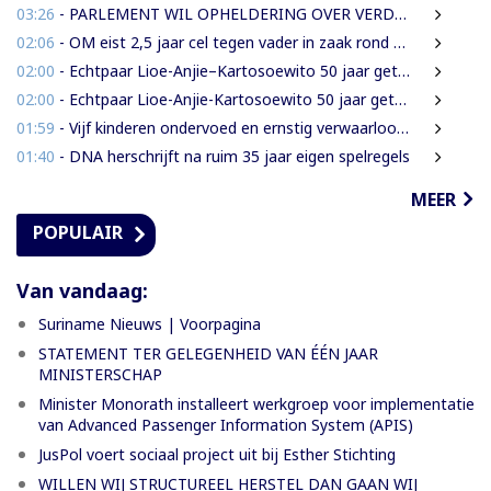
03:26
- PARLEMENT WIL OPHELDERING OVER VERDWENEN INBESLAGGENOMEN LEVENSMIDDELEN
02:06
- OM eist 2,5 jaar cel tegen vader in zaak rond mishandeling en verwaarlozing
02:00
- Echtpaar Lioe-Anjie–Kartosoewito 50 jaar getrouwd
02:00
- Echtpaar Lioe-Anjie-Kartosoewito 50 jaar getrouwd
01:59
- Vijf kinderen ondervoed en ernstig verwaarloosd: 2,5 jaar cel geëist tegen vader
01:40
- DNA herschrijft na ruim 35 jaar eigen spelregels
MEER
POPULAIR
Van vandaag:
Suriname Nieuws | Voorpagina
STATEMENT TER GELEGENHEID VAN ÉÉN JAAR
MINISTERSCHAP
Minister Monorath installeert werkgroep voor implementatie
van Advanced Passenger Information System (APIS)
JusPol voert sociaal project uit bij Esther Stichting
WILLEN WIJ STRUCTUREEL HERSTEL DAN GAAN WIJ