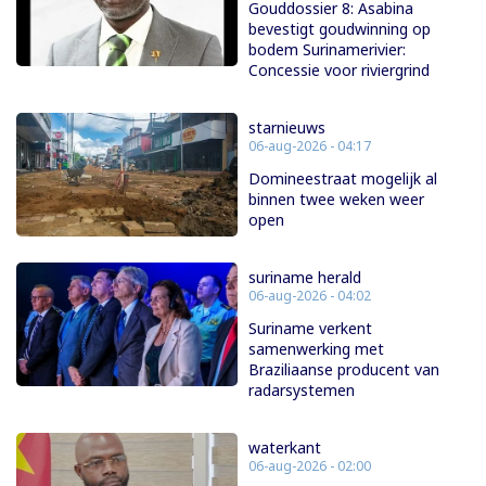
Gouddossier 8: Asabina
bevestigt goudwinning op
bodem Surinamerivier:
Concessie voor riviergrind
starnieuws
06-aug-2026 - 04:17
Domineestraat mogelijk al
binnen twee weken weer
open
suriname herald
06-aug-2026 - 04:02
Suriname verkent
samenwerking met
Braziliaanse producent van
radarsystemen
waterkant
06-aug-2026 - 02:00