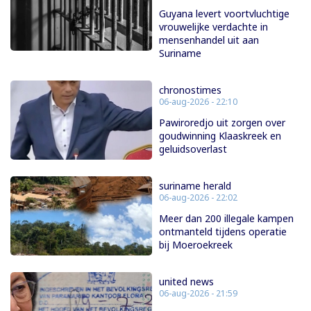
Guyana levert voortvluchtige
vrouwelijke verdachte in
mensenhandel uit aan
Suriname
chronostimes
06-aug-2026 - 22:10
Pawiroredjo uit zorgen over
goudwinning Klaaskreek en
geluidsoverlast
suriname herald
06-aug-2026 - 22:02
Meer dan 200 illegale kampen
ontmanteld tijdens operatie
bij Moeroekreek
united news
06-aug-2026 - 21:59