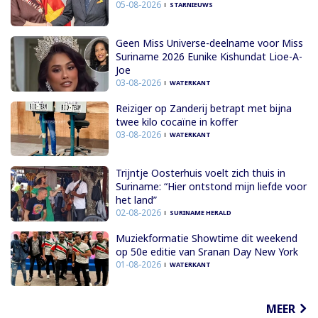
05-08-2026
STARNIEUWS
Geen Miss Universe-deelname voor Miss
Suriname 2026 Eunike Kishundat Lioe-A-
Joe
03-08-2026
WATERKANT
Reiziger op Zanderij betrapt met bijna
twee kilo cocaïne in koffer
03-08-2026
WATERKANT
Trijntje Oosterhuis voelt zich thuis in
Suriname: “Hier ontstond mijn liefde voor
het land”
02-08-2026
SURINAME HERALD
Muziekformatie Showtime dit weekend
op 50e editie van Sranan Day New York
01-08-2026
WATERKANT
MEER