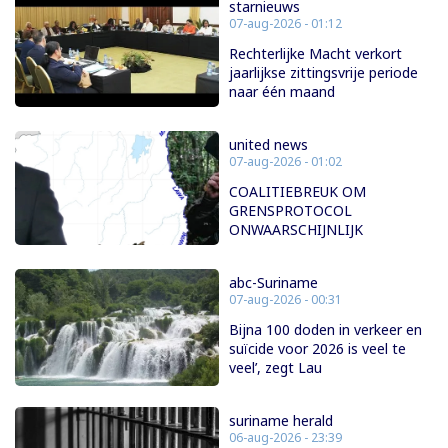
starnieuws
07-aug-2026 - 01:12
Rechterlijke Macht verkort
jaarlijkse zittingsvrije periode
naar één maand
united news
07-aug-2026 - 01:02
COALITIEBREUK OM
GRENSPROTOCOL
ONWAARSCHIJNLIJK
abc-Suriname
07-aug-2026 - 00:31
Bijna 100 doden in verkeer en
suïcide voor 2026 is veel te
veel’, zegt Lau
suriname herald
06-aug-2026 - 23:39