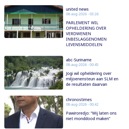
united news
08-aug-2026 - 03:26
PARLEMENT WIL
OPHELDERING OVER
VERDWENEN
INBESLAGGENOMEN
LEVENSMIDDELEN
abc-Suriname
08-aug-2026 - 00:45
Jogi wil opheldering over
miljoenensteun aan SLM en
de resultaten daarvan
chronostimes
08-aug-2026 - 00:42
Pawiroredjo: “Wij laten ons
niet monddood maken”