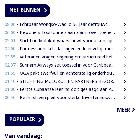
NET BINNEN
08:00
- Echtpaar Wongso-Wagijo 50 jaar getrouwd
06:00
- Bewoners Tourtonne slaan alarm over toenemende prostitutie, drugshandel en overlast door vreemdelingen
05:01
- Stichting Mulokot waarschuwt voor afkondiging 5-kilometerstraalwet
04:00
- Parmessar hekelt dat ingediende envelop met vermogensinformatie van DNA-lid vermoedelijk is opengemaakt
03:55
- Veteranen vragen regering om structureel beleid en meer ondersteuning
02:37
- Surinam Airways zet toestel in voor Caribbean Premier League crickettoernooi
01:55
- OGA pakt zwerfvuil en achterstallig onderhoud gezamenlijk aan
01:10
- STICHTING MULOKOT EN PARTNERS BEZORGD OVER VOORGENOMEN AFKONDIGING 5-KILOMETER-STRAALWET
01:00
- Eerste Cubaanse leerling ooit geslaagd aan A.T. Calorschool
00:50
- Bedrijfsleven pleit voor sterke Investeringswet en onafhankelijke SITA
MEER
POPULAIR
Van vandaag: