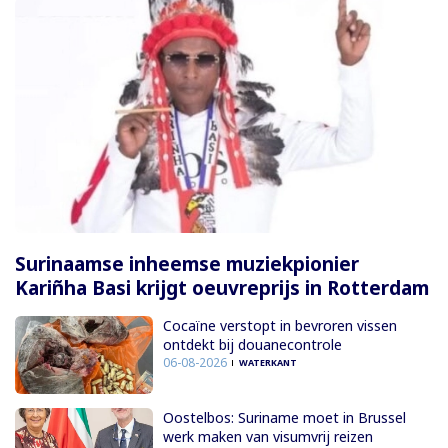
Surinaamse inheemse muziekpionier
Kariñha Basi krijgt oeuvreprijs in Rotterdam
Cocaïne verstopt in bevroren vissen
ontdekt bij douanecontrole
06-08-2026
WATERKANT
Oostelbos: Suriname moet in Brussel
werk maken van visumvrij reizen