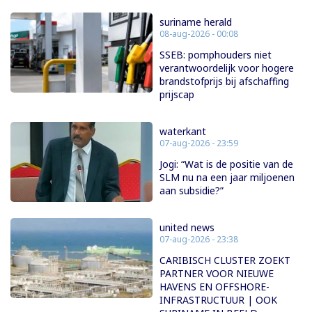
suriname herald
08-aug-2026 - 00:08
SSEB: pomphouders niet
verantwoordelijk voor hogere
brandstofprijs bij afschaffing
prijscap
waterkant
07-aug-2026 - 23:59
Jogi: “Wat is de positie van de
SLM nu na een jaar miljoenen
aan subsidie?”
united news
07-aug-2026 - 23:38
CARIBISCH CLUSTER ZOEKT
PARTNER VOOR NIEUWE
HAVENS EN OFFSHORE-
INFRASTRUCTUUR | OOK