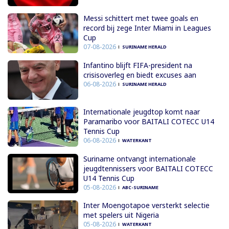
Messi schittert met twee goals en
record bij zege Inter Miami in Leagues
Cup
07-08-2026
SURINAME HERALD
Infantino blijft FIFA-president na
crisisoverleg en biedt excuses aan
06-08-2026
SURINAME HERALD
Internationale jeugdtop komt naar
Paramaribo voor BAITALI COTECC U14
Tennis Cup
06-08-2026
WATERKANT
Suriname ontvangt internationale
jeugdtennissers voor BAITALI COTECC
U14 Tennis Cup
05-08-2026
ABC-SURINAME
Inter Moengotapoe versterkt selectie
met spelers uit Nigeria
05-08-2026
WATERKANT