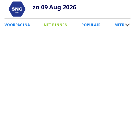
Overslaan
zo 09 Aug 2026
en
naar
0
VOORPAGINA
NET BINNEN
POPULAIR
MEER
de
Smartphone
inhoud
Menu
gaan