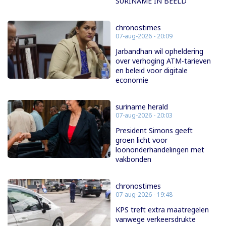
SURINAME IN BEELD
chronostimes
07-aug-2026 - 20:09
Jarbandhan wil opheldering
over verhoging ATM-tarieven
en beleid voor digitale
economie
suriname herald
07-aug-2026 - 20:03
President Simons geeft
groen licht voor
loononderhandelingen met
vakbonden
chronostimes
07-aug-2026 - 19:48
KPS treft extra maatregelen
vanwege verkeersdrukte