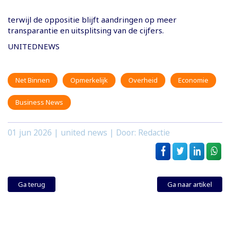
terwijl de oppositie blijft aandringen op meer
transparantie en uitsplitsing van de cijfers.
UNITEDNEWS
Net Binnen
Opmerkelijk
Overheid
Economie
Business News
01 jun 2026
| united news | Door: Redactie
Ga terug
Ga naar artikel