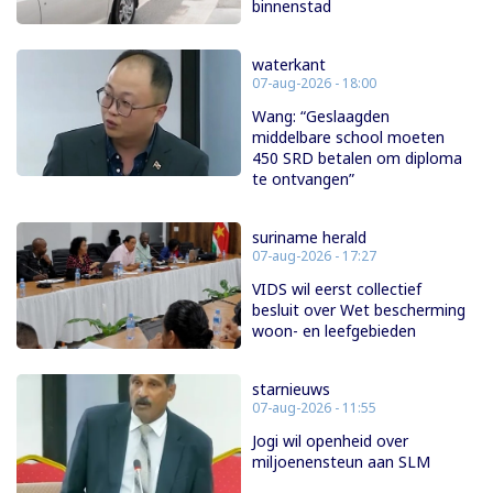
binnenstad
waterkant
07-aug-2026 - 18:00
Wang: “Geslaagden
middelbare school moeten
450 SRD betalen om diploma
te ontvangen”
suriname herald
07-aug-2026 - 17:27
VIDS wil eerst collectief
besluit over Wet bescherming
woon- en leefgebieden
starnieuws
07-aug-2026 - 11:55
Jogi wil openheid over
miljoenensteun aan SLM