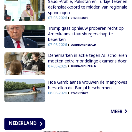
Saudi-Arabië, Pakistan en Turkije tekenen
defensieakkoord te midden van regionale
spanningen
07-08-2026
STARNIEUWS
Trump gaat opnieuw proberen recht op
Amerikaans staatsburgerschap te
beperken
07-08-2026
SURINAME HERALD
Denemarken in actie tegen AI: scholieren
moeten extra mondelinge examens doen
07-08-2026
SURINAME HERALD
Hoe Gambiaanse vrouwen de mangroves
herstellen die Banjul beschermen
06-08-2026
STARNIEUWS
MEER
NEDERLAND