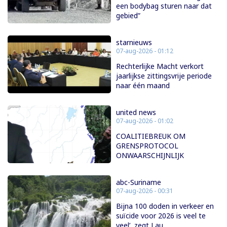
een bodybag sturen naar dat
gebied”
starnieuws
07-aug-2026 - 01:12
Rechterlijke Macht verkort
jaarlijkse zittingsvrije periode
naar één maand
united news
07-aug-2026 - 01:02
COALITIEBREUK OM
GRENSPROTOCOL
ONWAARSCHIJNLIJK
abc-Suriname
07-aug-2026 - 00:31
Bijna 100 doden in verkeer en
suïcide voor 2026 is veel te
veel’, zegt Lau