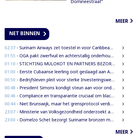
Domineestraat”
MEER
NET BINNEN
02:37
- Surinam Airways zet toestel in voor Caribbean Premier League crickettoernooi
01:55
- OGA pakt zwerfvuil en achterstallig onderhoud gezamenlijk aan
01:10
- STICHTING MULOKOT EN PARTNERS BEZORGD OVER VOORGENOMEN AFKONDIGING 5-KILOMETER-STRAALWET
01:00
- Eerste Cubaanse leerling ooit geslaagd aan A.T. Calorschool
00:50
- Bedrijfsleven pleit voor sterke Investeringswet en onafhankelijke SITA
00:48
- President Simons kondigt steun aan voor onderzoek naar cultureel erfgoed
00:46
- Compliance en transparantie cruciaal om blacklisting te voorkomen.
00:44
- Niet Brunswijk, maar het grensprotocol verdient het debat
23:07
- Ministerie van Volksgezondheid onderzoekt aanbieders van onbewezen middelen tegen nierfalen
23:00
- Domelzo Schet bezorgt Suriname bronzen medaille op CAC-Spelen
MEER