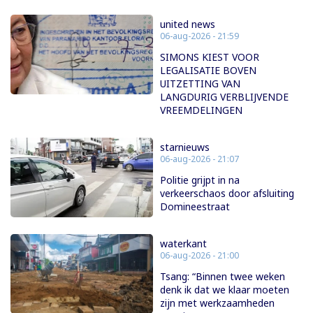
united news
06-aug-2026 - 21:59
SIMONS KIEST VOOR
LEGALISATIE BOVEN
UITZETTING VAN
LANGDURIG VERBLIJVENDE
VREEMDELINGEN
starnieuws
06-aug-2026 - 21:07
Politie grijpt in na
verkeerschaos door afsluiting
Domineestraat
waterkant
06-aug-2026 - 21:00
Tsang: “Binnen twee weken
denk ik dat we klaar moeten
zijn met werkzaamheden