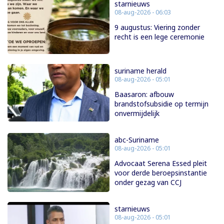
starnieuws
08-aug-2026 - 06:03
9 augustus: Viering zonder
recht is een lege ceremonie
suriname herald
08-aug-2026 - 05:01
Baasaron: afbouw
brandstofsubsidie op termijn
onvermijdelijk
abc-Suriname
08-aug-2026 - 05:01
Advocaat Serena Essed pleit
voor derde beroepsinstantie
onder gezag van CCJ
starnieuws
08-aug-2026 - 05:01