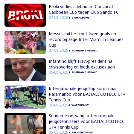
Broki verliest debuut in Concacaf
Caribbean Cup tegen Club Sando FC
07-08-2026
STARNIEUWS
Messi schittert met twee goals en
record bij zege Inter Miami in Leagues
Cup
07-08-2026
SURINAME HERALD
Infantino blijft FIFA-president na
crisisoverleg en biedt excuses aan
06-08-2026
SURINAME HERALD
Internationale jeugdtop komt naar
Paramaribo voor BAITALI COTECC U14
Tennis Cup
06-08-2026
WATERKANT
Suriname ontvangt internationale
jeugdtennissers voor BAITALI COTECC
U14 Tennis Cup
05-08-2026
ABC-SURINAME