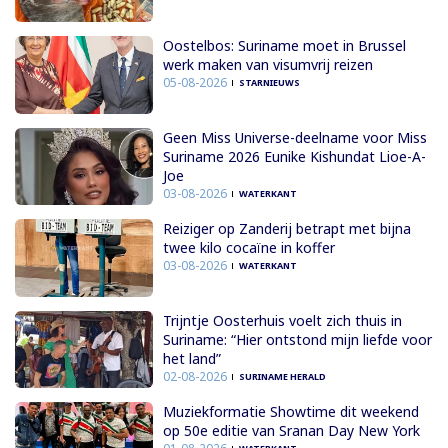
Oostelbos: Suriname moet in Brussel
werk maken van visumvrij reizen
05-08-2026
STARNIEUWS
Geen Miss Universe-deelname voor Miss
Suriname 2026 Eunike Kishundat Lioe-A-
Joe
03-08-2026
WATERKANT
Reiziger op Zanderij betrapt met bijna
twee kilo cocaïne in koffer
03-08-2026
WATERKANT
Trijntje Oosterhuis voelt zich thuis in
Suriname: “Hier ontstond mijn liefde voor
het land”
02-08-2026
SURINAME HERALD
Muziekformatie Showtime dit weekend
op 50e editie van Sranan Day New York