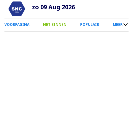
Overslaan
zo 09 Aug 2026
en
naar
0
VOORPAGINA
NET BINNEN
POPULAIR
MEER
de
Smartphone
inhoud
Menu
gaan