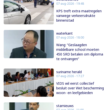
07-aug-2026 - 19:48
KPS treft extra maatregelen
vanwege verkeersdrukte
binnenstad
waterkant
07-aug-2026 - 18:00
Wang: “Geslaagden
middelbare school moeten
450 SRD betalen om diploma
te ontvangen”
suriname herald
07-aug-2026 - 17:27
VIDS wil eerst collectief
besluit over Wet bescherming
woon- en leefgebieden
starnieuws
07-aug-2026 - 11:55