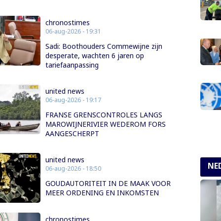
chronostimes
06-aug-2026 - 19:31
Sadi: Boothouders Commewijne zijn
desperate, wachten 6 jaren op
tariefaanpassing
united news
06-aug-2026 - 19:17
FRANSE GRENSCONTROLES LANGS
MAROWIJNERIVIER WEDEROM FORS
AANGESCHERPT
united news
NE
06-aug-2026 - 18:50
GOUDAUTORITEIT IN DE MAAK VOOR
MEER ORDENING EN INKOMSTEN
chronostimes