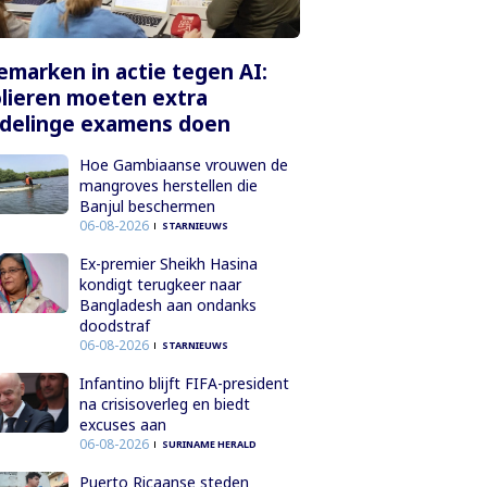
marken in actie tegen AI:
lieren moeten extra
delinge examens doen
Hoe Gambiaanse vrouwen de
mangroves herstellen die
Banjul beschermen
06-08-2026
STARNIEUWS
Ex-premier Sheikh Hasina
kondigt terugkeer naar
Bangladesh aan ondanks
doodstraf
06-08-2026
STARNIEUWS
Infantino blijft FIFA-president
na crisisoverleg en biedt
excuses aan
06-08-2026
SURINAME HERALD
Puerto Ricaanse steden