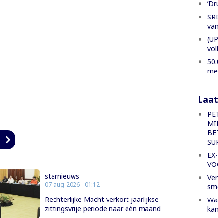
’Dr
SRD
van
(UP
vol
50.
met
Laat
PE
MI
BE
n
SU
EX
VO
starnieuws
Ver
07-aug-2026 - 01:12
sm
Rechterlijke Macht verkort jaarlijkse
Way
zittingsvrije periode naar één maand
kan