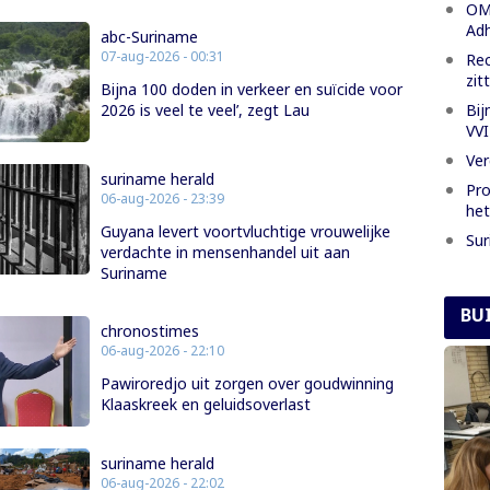
OM 
Adh
abc-Suriname
07-aug-2026 - 00:31
Rec
zit
Bijna 100 doden in verkeer en suïcide voor
Bij
2026 is veel te veel’, zegt Lau
VVI
Ver
suriname herald
Pro
06-aug-2026 - 23:39
het
Guyana levert voortvluchtige vrouwelijke
Sur
verdachte in mensenhandel uit aan
Suriname
BU
chronostimes
06-aug-2026 - 22:10
Pawiroredjo uit zorgen over goudwinning
Klaaskreek en geluidsoverlast
suriname herald
06-aug-2026 - 22:02