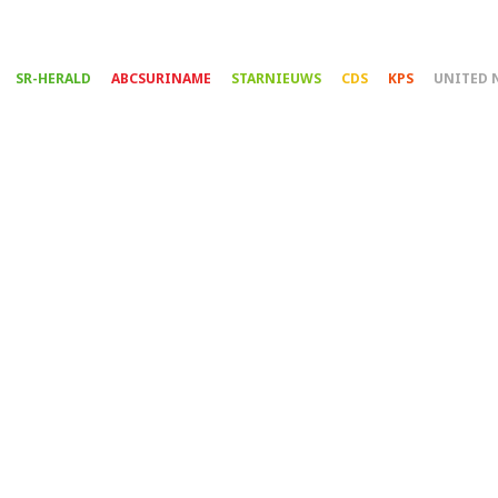
Overslaan
en
naar
SR-HERALD
ABCSURINAME
STARNIEUWS
CDS
KPS
UNITED 
de
inhoud
gaan