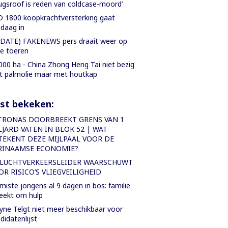
ugsroof is reden van coldcase-moord’
 1800 koopkrachtversterking gaat
daag in
DATE) FAKENEWS pers draait weer op
le toeren
000 ha - China Zhong Heng Tai niet bezig
 palmolie maar met houtkap
st bekeken:
TRONAS DOORBREEKT GRENS VAN 1
LJARD VATEN IN BLOK 52 | WAT
TEKENT DEZE MIJLPAAL VOOR DE
RINAAMSE ECONOMIE?
-LUCHTVERKEERSLEIDER WAARSCHUWT
OR RISICO’S VLIEGVEILIGHEID
miste jongens al 9 dagen in bos: familie
eekt om hulp
ne Telgt niet meer beschikbaar voor
didatenlijst