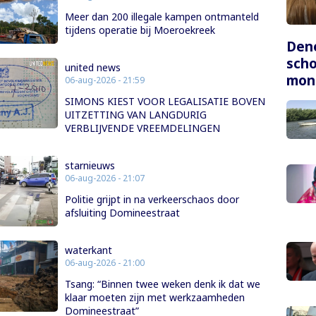
Meer dan 200 illegale kampen ontmanteld
tijdens operatie bij Moeroekreek
Dene
scho
united news
mon
06-aug-2026 - 21:59
SIMONS KIEST VOOR LEGALISATIE BOVEN
UITZETTING VAN LANGDURIG
VERBLIJVENDE VREEMDELINGEN
starnieuws
06-aug-2026 - 21:07
Politie grijpt in na verkeerschaos door
afsluiting Domineestraat
waterkant
06-aug-2026 - 21:00
Tsang: “Binnen twee weken denk ik dat we
klaar moeten zijn met werkzaamheden
Domineestraat”