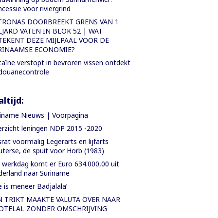
cessie voor riviergrind
TRONAS DOORBREEKT GRENS VAN 1
LJARD VATEN IN BLOK 52 | WAT
TEKENT DEZE MIJLPAAL VOOR DE
RINAAMSE ECONOMIE?
aïne verstopt in bevroren vissen ontdekt
 douanecontrole
ltijd:
iname Nieuws | Voorpagina
rzicht leningen NDP 2015 -2020
rat voormalig Legerarts en lijfarts
terse, de spuit voor Horb (1983)
 werkdag komt er Euro 634.000,00 uit
erland naar Suriname
e is meneer Badjalala’
N TRIKT MAAKTE VALUTA OVER NAAR
OTELAL ZONDER OMSCHRIJVING