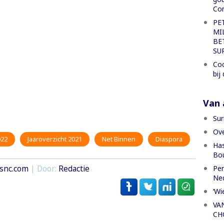
Con
PE
MI
BE
SU
Coc
bij
Van a
Sur
Ove
022
Jaaroverzicht 2021
Net Binnen
Diaspora
Has
Bou
Per
snc.com
| Door:
Redactie
Ned
‘Wi
VA
CH