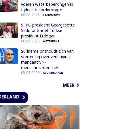
voeren waterbeperkingen in
tijdens recorddroogte
06-08-2026
STARNIEUWS
SFPC-president Georgesette
Sédo ontmoet Turkse
president Erdoğan
06-08-2026
WATERKANT
Suriname onthoudt zich van
stemming over verlenging
mandaat VN-
mensenrechtenchef
05-08-2026
ABC-SURINAME
MEER
DERLAND