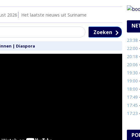
ust 2026
Het laatste nieuws uit Suriname
NE
Zoeken
23:38
- C
innen
|
Diaspora
22:00
-
20:18
- 
20:06
- 1
19:30
-
19:00
- 
18:00
- 
17:49
- N
17:45
- 
17:23
- R
PO