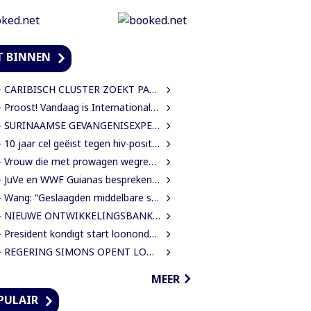
T BINNEN
ARIBISCH CLUSTER ZOEKT PARTNER VOOR NIEUWE HAVENS EN OFFSHORE-INFRASTRUCTUUR | OOK SURINAME IN BEELD
 Proost! Vandaag is Internationale Dag van het Bier
SURINAAMSE GEVANGENISEXPERTS ONDERSTEUNEN JEUGDINRICHTING CURAÇAO
0 jaar cel geëist tegen hiv-positieve man voor vrijheidsberoving, mishandeling en verkrachting van sekswerkster
 Vrouw die met prowagen wegreed blijft achter tralies
JuVe en WWF Guianas bespreken samenwerking rond natuurbescherming
Wang: “Geslaagden middelbare school moeten 450 SRD betalen om diploma te ontvangen”
IEUWE ONTWIKKELINGSBANK MOET GUYANESE BEDRIJVEN KLAARSTOMEN OM BUITENLANDSE BEDRIJVEN TE VERVANGEN
President kondigt start loononderhandelingen met vakbonden aan
EGERING SIMONS OPENT LOONONDERHANDELINGEN MET OVERHEIDSVAKBONDEN NA LICHTE FINANCIËLE ADEMRUIMTE
MEER
PULAIR