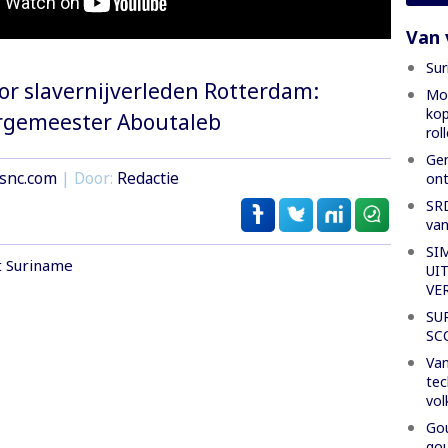
Van 
Sur
or slavernijverleden Rotterdam:
Mon
kop
rgemeester Aboutaleb
rol
Gen
snc.com
| Door:
Redactie
ont
SRD
van
SI
t Suriname
UI
VE
SU
SC
Van
tec
vol
Gou
gou