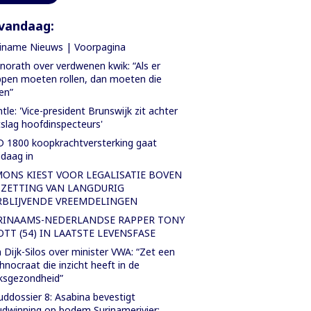
vandaag:
iname Nieuws | Voorpagina
orath over verdwenen kwik: “Als er
pen moeten rollen, dan moeten die
len”
tle: 'Vice-president Brunswijk zit achter
slag hoofdinspecteurs'
 1800 koopkrachtversterking gaat
daag in
MONS KIEST VOOR LEGALISATIE BOVEN
TZETTING VAN LANGDURIG
RBLIJVENDE VREEMDELINGEN
RINAAMS-NEDERLANDSE RAPPER TONY
OTT (54) IN LAATSTE LEVENSFASE
 Dijk-Silos over minister VWA: “Zet een
hnocraat die inzicht heeft in de
ksgezondheid”
ddossier 8: Asabina bevestigt
dwinning op bodem Surinamerivier: