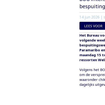
bespuitin
14 jun 2026
| s
LEES VOOR
Het Bureau vo
volgende week
bespuitingswe
Paramaribo en
maandag 15 tot
ressorten Wel
Volgens het BO
om de versprei
waaronder chi
dagelijks uitge