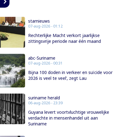
n
starnieuws
07-aug-2026 - 01:12
Rechterlijke Macht verkort jaarlijkse
zittingsvrije periode naar één maand
abc-Suriname
07-aug-2026 - 00:31
Bijna 100 doden in verkeer en suïcide voor
2026 is veel te veel’, zegt Lau
suriname herald
06-aug-2026 - 23:39
Guyana levert voortvluchtige vrouwelijke
verdachte in mensenhandel uit aan
Suriname