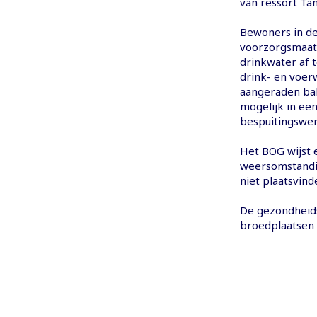
van ressort T
Bewoners in d
voorzorgsmaatr
drinkwater af 
drink- en voer
aangeraden ba
mogelijk in een
bespuitingswe
Het BOG wijst e
weersomstandig
niet plaatsvind
De gezondheid
broedplaatsen 