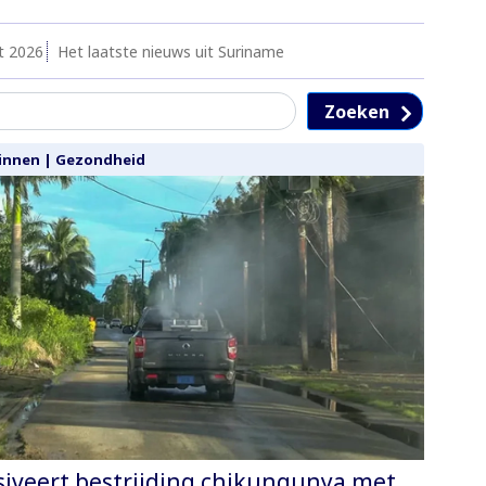
t 2026
Het laatste nieuws uit Suriname
Zoeken
innen
|
Gezondheid
iveert bestrijding chikungunya met