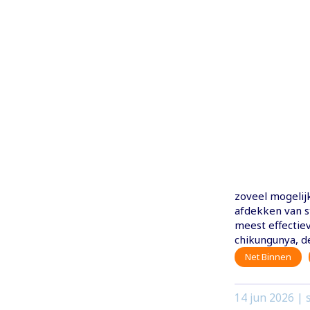
zoveel mogelij
afdekken van st
meest effectie
chikungunya, 
Net Binnen
14 jun 2026
| s