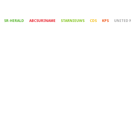
Overslaan
en
naar
SR-HERALD
ABCSURINAME
STARNIEUWS
CDS
KPS
UNITED 
de
inhoud
gaan