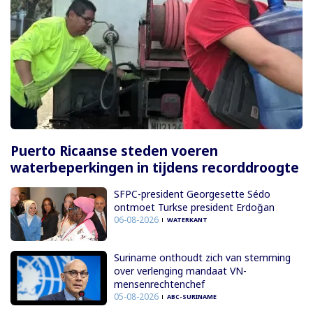
Puerto Ricaanse steden voeren
waterbeperkingen in tijdens recorddroogte
SFPC-president Georgesette Sédo
ontmoet Turkse president Erdoğan
06-08-2026
WATERKANT
Suriname onthoudt zich van stemming
over verlenging mandaat VN-
mensenrechtenchef
05-08-2026
ABC-SURINAME