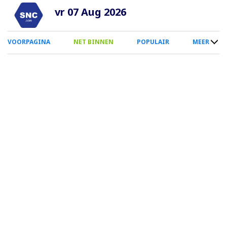
Overslaan
vr 07 Aug 2026
en
naar
0
VOORPAGINA
NET BINNEN
POPULAIR
MEER
de
Smartphone
inhoud
Menu
gaan