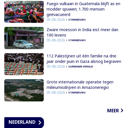
Fuego-vulkaan in Guatemala blijft as en
modder spuwen; 1.700 mensen
geëvacueerd
05-08-2026
STARNIEUWS
Zware moesson in India eist meer dan
100 levens
05-08-2026
STARNIEUWS
112 Palestijnen uit één familie na drie
jaar onder puin in Gaza alsnog begraven
05-08-2026
SURINAME HERALD
Grote internationale operatie tegen
milieumisdrijven in Amazoneregio
05-08-2026
STARNIEUWS
MEER
NEDERLAND