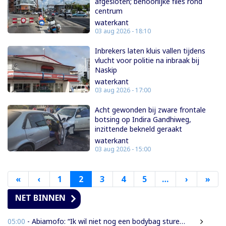
afgesloten; behoorlijke files rond
centrum
waterkant
03 aug 2026 - 18:10
Inbrekers laten kluis vallen tijdens
vlucht voor politie na inbraak bij
Naskip
waterkant
03 aug 2026 - 17:00
Acht gewonden bij zware frontale
botsing op Indira Gandhiweg,
inzittende bekneld geraakt
waterkant
03 aug 2026 - 15:00
«
Eerste
‹
Vorige
1
2
3
4
5
…
›
Volgende
»
Laa
pagina
pagina
pagina
pag
NET BINNEN
05:00
- Abiamofo: “Ik wil niet nog een bodybag sturen naar dat gebied”