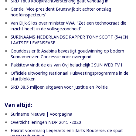
SRD 1800 koopkrachtversterking gaat vandaag in
Gentle: 'Vice-president Brunswijk zit achter ontslag
hoofdinspecteurs'
Van Dijk-Silos over minister VWA: “Zet een technocraat die
inzicht heeft in de volksgezondheid”
SURINAAMS-NEDERLANDSE RAPPER TONY SCOTT (54) IN
LAATSTE LEVENSFASE
Gouddossier 8: Asabina bevestigt goudwinning op bodem
Surinamerivier: Concessie voor riviergrind
Pakkitow vindt de eis van OvJ belachelijk I SUN WEB TV I
Officiële uitvoering Nationaal Huisvestingsprogramma in de
startblokken
SRD 38,5 miljoen uitgaven voor Justitie en Politie
Van altijd:
Suriname Nieuws | Voorpagina
Overzicht leningen NDP 2015 -2020
Hasrat voormalig Legerarts en lijfarts Bouterse, de spuit