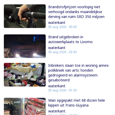
Brandstofprijzen voorlopig niet
verhoogd ondanks maandelijkse
derving van ruim SRD 350 miljoen
waterkant
05 aug 2026 - 05:00
Brand uitgebroken in
autowerkplaats te Livorno
waterkant
05 aug 2026 - 03:43
Inbrekers slaan toe in woning annex
polikliniek van arts: honden
gedrogeerd en alarmsysteem
gesaboteerd
waterkant
05 aug 2026 - 01:30
Man opgepakt met 68 dozen hele
kippen uit Frans-Guyana
waterkant