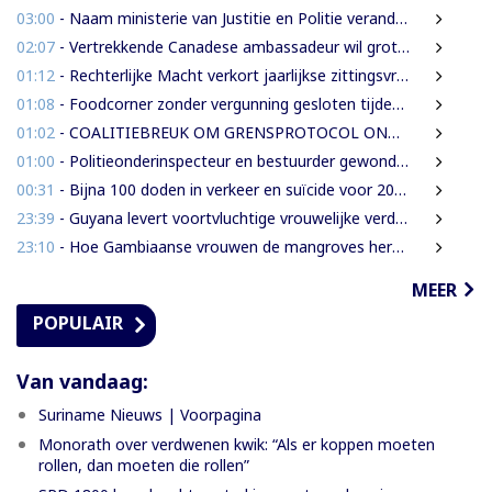
03:00
- Naam ministerie van Justitie en Politie verandert naar Justitie en Veiligheid
02:07
- Vertrekkende Canadese ambassadeur wil grotere rol voor Canada in Suriname
01:12
- Rechterlijke Macht verkort jaarlijkse zittingsvrije periode naar één maand
01:08
- Foodcorner zonder vergunning gesloten tijdens derde dag integrale controles
01:02
- COALITIEBREUK OM GRENSPROTOCOL ONWAARSCHIJNLIJK
01:00
- Politieonderinspecteur en bestuurder gewond nadat auto over de kop slaat
00:31
- Bijna 100 doden in verkeer en suïcide voor 2026 is veel te veel’, zegt Lau
23:39
- Guyana levert voortvluchtige vrouwelijke verdachte in mensenhandel uit aan Suriname
23:10
- Hoe Gambiaanse vrouwen de mangroves herstellen die Banjul beschermen
MEER
POPULAIR
Van vandaag:
Suriname Nieuws | Voorpagina
Monorath over verdwenen kwik: “Als er koppen moeten
rollen, dan moeten die rollen”