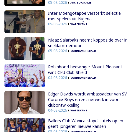
05-08-2026
ABC-SURINAME
Inter Moengotapoe versterkt selectie
met spelers uit Nigeria
05-08-2026
WATERKANT
Niaaz Salarbaks neemt koppositie over in
sneldamtoernooi
05-08-2026
SURINAME HERALD
Robinhood-bedwinger Mount Pleasant
wint CFU Club Shield
04-08-2026
SURINAME HERALD
Edgar Davids wordt ambassadeur van SV
Coronie Boys en zet netwerk in voor
clubontwikkeling
04-08-2026
WATERKANT
Ballers Club Wanica stapelt titels op en
geeft jongeren nieuwe kansen
03-08-2026
SURINAME HERALD