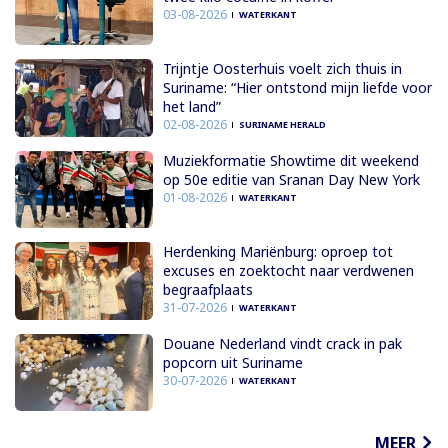
03-08-2026
WATERKANT
Trijntje Oosterhuis voelt zich thuis in
Suriname: “Hier ontstond mijn liefde voor
het land”
02-08-2026
SURINAME HERALD
Muziekformatie Showtime dit weekend
op 50e editie van Sranan Day New York
01-08-2026
WATERKANT
Herdenking Mariënburg: oproep tot
excuses en zoektocht naar verdwenen
begraafplaats
31-07-2026
WATERKANT
Douane Nederland vindt crack in pak
popcorn uit Suriname
30-07-2026
WATERKANT
MEER