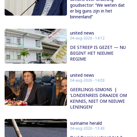
goudsector: “We weten dat
er big guns zijn in het
binnenland”
united news
04-aug-2026 - 14:12
DE STREEP IS GEZET — NU
BEGINT HET NIEUWE
REGIME
united news
04-aug-2026 - 14:03
GEERLINGS-SIMONS |
‘LONDENREIS DRAAIDE OM
KENNIS, NIET OM NIEUWE
LENINGEN’
suriname herald
04-aug-2026 - 13:43