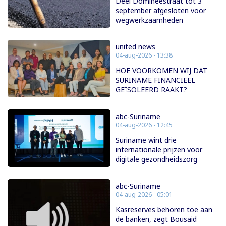
Deel Domineestraat tot 3
september afgesloten voor
wegwerkzaamheden
united news
04-aug-2026 - 13:38
HOE VOORKOMEN WIJ DAT
SURINAME FINANCIEEL
GEÏSOLEERD RAAKT?
abc-Suriname
04-aug-2026 - 12:45
Suriname wint drie
internationale prijzen voor
digitale gezondheidszorg
abc-Suriname
04-aug-2026 - 05:01
Kasreserves behoren toe aan
de banken, zegt Bousaid