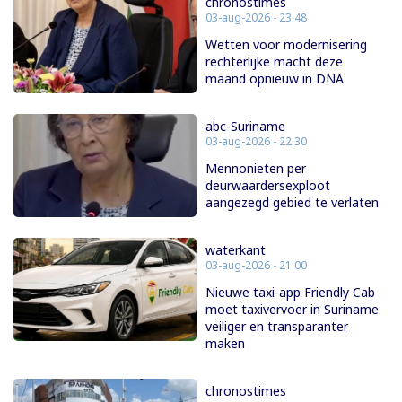
chronostimes
03-aug-2026 - 23:48
Wetten voor modernisering
rechterlijke macht deze
maand opnieuw in DNA
abc-Suriname
03-aug-2026 - 22:30
Mennonieten per
deurwaardersexploot
aangezegd gebied te verlaten
waterkant
03-aug-2026 - 21:00
Nieuwe taxi-app Friendly Cab
moet taxivervoer in Suriname
veiliger en transparanter
maken
chronostimes