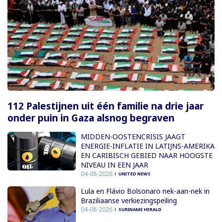
112 Palestijnen uit één familie na drie jaar
onder puin in Gaza alsnog begraven
MIDDEN-OOSTENCRISIS JAAGT
ENERGIE-INFLATIE IN LATIJNS-AMERIKA
EN CARIBISCH GEBIED NAAR HOOGSTE
NIVEAU IN EEN JAAR
04-08-2026
UNITED NEWS
Lula en Flávio Bolsonaro nek-aan-nek in
Braziliaanse verkiezingspeiling
04-08-2026
SURINAME HERALD