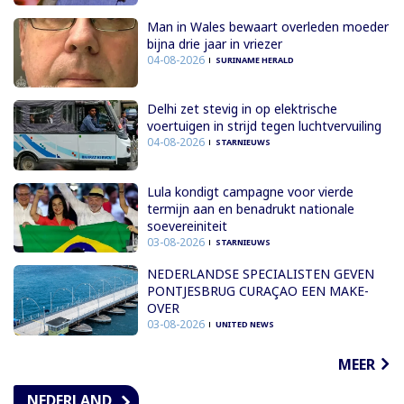
Man in Wales bewaart overleden moeder
bijna drie jaar in vriezer
04-08-2026
SURINAME HERALD
Delhi zet stevig in op elektrische
voertuigen in strijd tegen luchtvervuiling
04-08-2026
STARNIEUWS
Lula kondigt campagne voor vierde
termijn aan en benadrukt nationale
soevereiniteit
03-08-2026
STARNIEUWS
NEDERLANDSE SPECIALISTEN GEVEN
PONTJESBRUG CURAÇAO EEN MAKE-
OVER
03-08-2026
UNITED NEWS
MEER
NEDERLAND