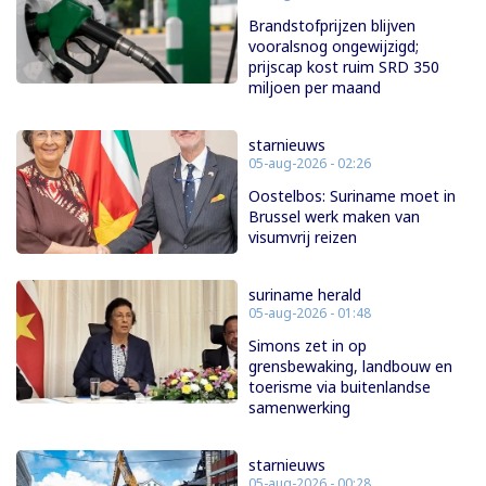
Brandstofprijzen blijven
vooralsnog ongewijzigd;
prijscap kost ruim SRD 350
miljoen per maand
starnieuws
05-aug-2026 - 02:26
Oostelbos: Suriname moet in
Brussel werk maken van
visumvrij reizen
suriname herald
05-aug-2026 - 01:48
Simons zet in op
grensbewaking, landbouw en
toerisme via buitenlandse
samenwerking
starnieuws
05-aug-2026 - 00:28