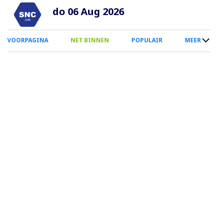
Overslaan
do 06 Aug 2026
en
naar
0
VOORPAGINA
NET BINNEN
POPULAIR
MEER
de
Smartphone
inhoud
Menu
gaan