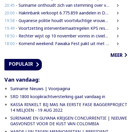
20:45
- Suriname onthoudt zich van stemming over verlenging mandaat VN-mensenrechtenchef
20:00
- Hakrinbank verkoopt 6.775.859 aandelen in DSB via openbare digitale inschrijving
19:58
- Guyanese politie houdt voortvluchtige vrouwelijke verdachte in Guyana aan
19:49
- Voortzetting interventiemaatregelen KPS resulteren steeds weer in aantal aanhoudingen en inverzekeringstellingen van verdachte
18:50
- Rechter wijst op 10 november vonnis in civiele zaak Decembermoorden
18:00
- Komend weekend: Fawaka Fest pakt uit met topartiesten in het Zuiderpark van Den Haag
MEER
POPULAIR
Van vandaag:
Suriname Nieuws | Voorpagina
SRD 1800 koopkrachtversterking gaat vandaag in
KASSA RINKELT BIJ MAS NA EERSTE FASE BAGGERPROJECT
14 MILJOEN - 19 AUG 2022
SURINAME EN GUYANA KRIJGEN CONCURRENTIE | NIEUWE
GASVONDST VOOR DE KUST VAN COLOMBIA
HARDE LIJN TEGEN MENNONIETEN | PRESIDENT