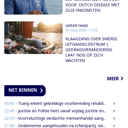
VOOR DUTCH DISEASE MET
OLIE-INKOMSTEN
united news
03-aug-2026 - 17:25
KLAAGZANG OVER SMERIG
UITGAANSCENTRUM |
GEDRAGSVERANDERING
LAAT NOG OP ZICH
WACHTEN
MEER
NET BINNEN
00:45
- Tsang erkent gebrekkige voorbereiding rehabilitatie Domineestraat
22:45
- Justitie en Politie heet vanaf vrijdag Justitie en Veiligheid
22:30
- Voortvluchtige verdachte mensenhandel aangehouden in Guyana en uitgeleverd aan Suriname
21:00
- Ondernemer aangehouden na schietpartij; slachtoffer gewond door schampschoten