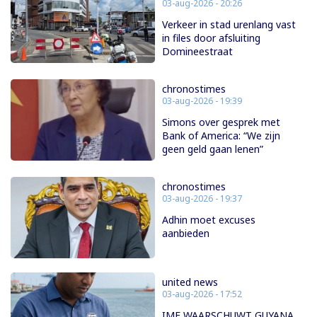
03-aug-2026 - 20:26
Verkeer in stad urenlang vast
in files door afsluiting
Domineestraat
chronostimes
03-aug-2026 - 19:39
Simons over gesprek met
Bank of America: “We zijn
geen geld gaan lenen”
chronostimes
03-aug-2026 - 19:37
Adhin moet excuses
aanbieden
united news
03-aug-2026 - 17:52
IMF WAARSCHUWT GUYANA