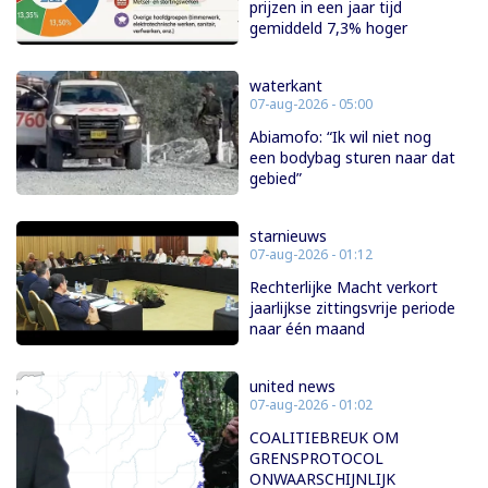
prijzen in een jaar tijd
gemiddeld 7,3% hoger
waterkant
07-aug-2026 - 05:00
Abiamofo: “Ik wil niet nog
een bodybag sturen naar dat
gebied”
starnieuws
07-aug-2026 - 01:12
Rechterlijke Macht verkort
jaarlijkse zittingsvrije periode
naar één maand
united news
07-aug-2026 - 01:02
COALITIEBREUK OM
GRENSPROTOCOL
ONWAARSCHIJNLIJK