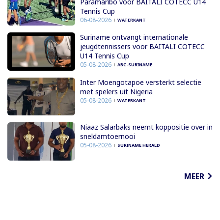
Paramaribo voor BAITALI COTECC U14
Tennis Cup
06-08-2026
WATERKANT
Suriname ontvangt internationale
jeugdtennissers voor BAITALI COTECC
U14 Tennis Cup
05-08-2026
ABC-SURINAME
Inter Moengotapoe versterkt selectie
met spelers uit Nigeria
05-08-2026
WATERKANT
Niaaz Salarbaks neemt koppositie over in
sneldamtoernooi
05-08-2026
SURINAME HERALD
MEER