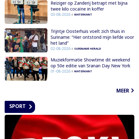
Reiziger op Zanderij betrapt met bijna
twee kilo cocaïne in koffer
03-08-2026
WATERKANT
Trijntje Oosterhuis voelt zich thuis in
Suriname: “Hier ontstond mijn liefde voor
het land”
02-08-2026
SURINAME HERALD
Muziekformatie Showtime dit weekend
op 50e editie van Sranan Day New York
01-08-2026
WATERKANT
MEER
SPORT