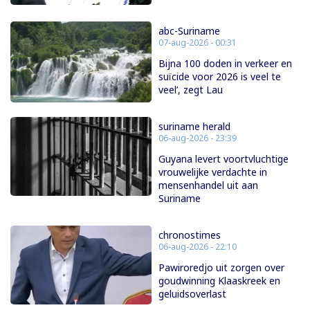
abc-Suriname
07-aug-2026 - 00:31
Bijna 100 doden in verkeer en
suïcide voor 2026 is veel te
veel’, zegt Lau
suriname herald
06-aug-2026 - 23:39
Guyana levert voortvluchtige
vrouwelijke verdachte in
mensenhandel uit aan
Suriname
chronostimes
06-aug-2026 - 22:10
Pawiroredjo uit zorgen over
goudwinning Klaaskreek en
geluidsoverlast