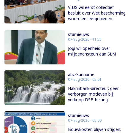
VIDS wil eerst collectief
besluit over Wet bescherming
woon- en leefgebieden
starnieuws
07-aug-2026 - 11:55
Jogi wil openheid over
miljoenensteun aan SLM
abc-Suriname
07-aug-2026 - 05:01
Hakrinbank-directeur: geen
verborgen motieven bij
verkoop DSB-belang
starnieuws
07-aug-2026 - 05:00
Bouwkosten blijven stijgen: