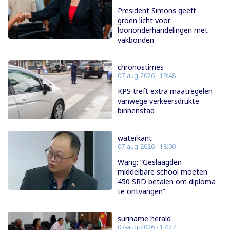
President Simons geeft
groen licht voor
loononderhandelingen met
vakbonden
chronostimes
07-aug-2026 - 19:48
KPS treft extra maatregelen
vanwege verkeersdrukte
binnenstad
waterkant
07-aug-2026 - 18:00
Wang: “Geslaagden
middelbare school moeten
450 SRD betalen om diploma
te ontvangen”
suriname herald
07-aug-2026 - 17:27