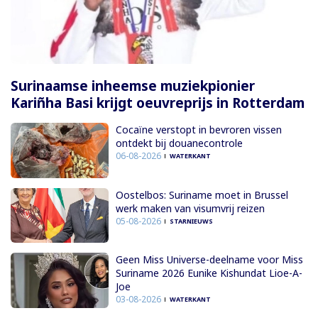
Surinaamse inheemse muziekpionier
Kariñha Basi krijgt oeuvreprijs in Rotterdam
Cocaïne verstopt in bevroren vissen
ontdekt bij douanecontrole
06-08-2026
WATERKANT
Oostelbos: Suriname moet in Brussel
werk maken van visumvrij reizen
05-08-2026
STARNIEUWS
Geen Miss Universe-deelname voor Miss
Suriname 2026 Eunike Kishundat Lioe-A-
Joe
03-08-2026
WATERKANT