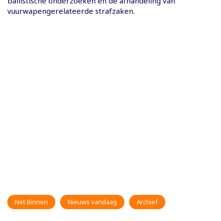
ballistische onderzoeken en de afhandeling van
vuurwapengerelateerde strafzaken.
Net Binnen
Nieuws vandaag
Archief