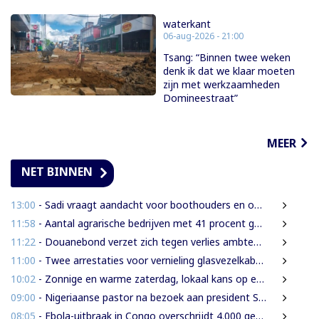
waterkant
06-aug-2026 - 21:00
Tsang: “Binnen twee weken
denk ik dat we klaar moeten
zijn met werkzaamheden
Domineestraat”
MEER
NET BINNEN
13:00
- Sadi vraagt aandacht voor boothouders en overbelasting Wijdenboschbrug
11:58
- Aantal agrarische bedrijven met 41 procent gegroeid
11:22
- Douanebond verzet zich tegen verlies ambtenarenstatus bij wijziging Wet Belastingdienst
11:00
- Twee arrestaties voor vernieling glasvezelkabels Telesur; maskers en kabelknipper gevonden
10:02
- Zonnige en warme zaterdag, lokaal kans op een bui
09:00
- Nigeriaanse pastor na bezoek aan president Simons: ‘Toename van rijkdom in Suriname’
08:05
- Ebola-uitbraak in Congo overschrijdt 4.000 gevallen