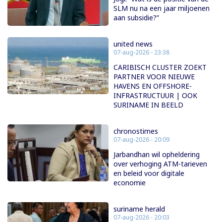
SLM nu na een jaar miljoenen
aan subsidie?”
united news
07-aug-2026 - 23:38
CARIBISCH CLUSTER ZOEKT
PARTNER VOOR NIEUWE
HAVENS EN OFFSHORE-
INFRASTRUCTUUR | OOK
SURINAME IN BEELD
chronostimes
07-aug-2026 - 20:09
Jarbandhan wil opheldering
over verhoging ATM-tarieven
en beleid voor digitale
economie
suriname herald
07-aug-2026 - 20:03