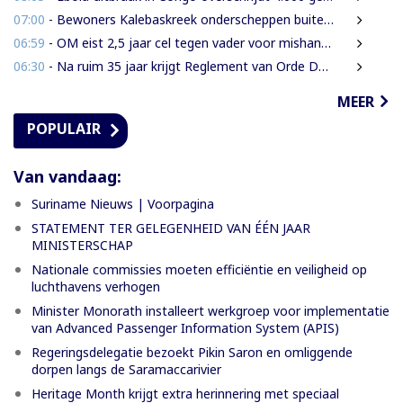
07:00
- Bewoners Kalebaskreek onderscheppen buitenlanders met illegaal geweer en communicatieapparatuur
06:59
- OM eist 2,5 jaar cel tegen vader voor mishandeling en verwaarlozing van gezin
06:30
- Na ruim 35 jaar krijgt Reglement van Orde DNA grondige herziening
MEER
POPULAIR
Van vandaag:
Suriname Nieuws | Voorpagina
STATEMENT TER GELEGENHEID VAN ÉÉN JAAR
MINISTERSCHAP
Nationale commissies moeten efficiëntie en veiligheid op
luchthavens verhogen
Minister Monorath installeert werkgroep voor implementatie
van Advanced Passenger Information System (APIS)
Regeringsdelegatie bezoekt Pikin Saron en omliggende
dorpen langs de Saramaccarivier
Heritage Month krijgt extra herinnering met speciaal