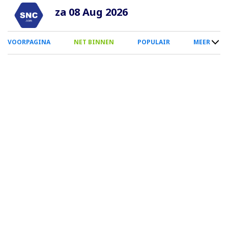
Overslaan
za 08 Aug 2026
en
naar
0
VOORPAGINA
NET BINNEN
POPULAIR
MEER
de
Smartphone
inhoud
Menu
gaan