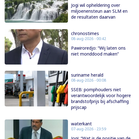
Jogi wil opheldering over
miljoenensteun aan SLM en
de resultaten daarvan
chronostimes
08-aug-2026 - 00:42
Pawiroredjo: “Wij laten ons
niet monddood maken”
suriname herald
08-aug-2026 - 00:08
SSEB: pomphouders niet
verantwoordelijk voor hogere
brandstofprijs bij afschaffing
prijscap
waterkant
07-aug-2026 - 23:59
Jogi: “Wat is de positie van de